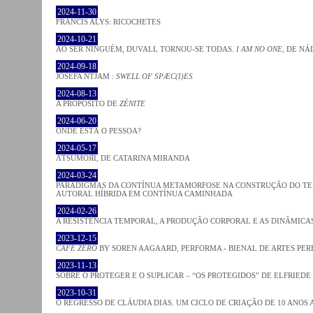
2024-11-30
FRANCIS ALYS: RICOCHETES
2024-10-21
AO SER NINGUÉM, DUVALL TORNOU-SE TODAS.
I AM NO ONE
, DE NÁ
2024-09-18
JOSÈFA NTJAM :
SWELL OF SPÆC(I)ES
2024-08-13
A PROPÓSITO DE
ZÉNITE
2024-06-20
ONDE ESTÁ O PESSOA?
2024-05-17
ΛƬSUMOЯI, DE CATARINA MIRANDA
2024-03-24
PARADIGMAS DA CONTÍNUA METAMORFOSE NA CONSTRUÇÃO DO TEM
AUTORAL HÍBRIDA EM CONTÍNUA CAMINHADA
2024-02-26
A RESISTÊNCIA TEMPORAL, A PRODUÇÃO CORPORAL E AS DINÂMIC
2023-12-15
CAFE ZERO
BY SOREN AAGAARD, PERFORMA - BIENAL DE ARTES PE
2023-11-13
SOBRE O PROTEGER E O SUPLICAR – “OS PROTEGIDOS” DE ELFRIEDE
2023-10-31
O REGRESSO DE CLÁUDIA DIAS. UM CICLO DE CRIAÇÃO DE 10 ANOS 