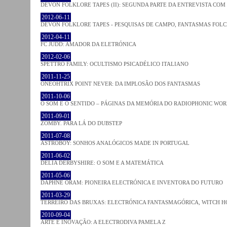
DEVON FOLKLORE TAPES (II): SEGUNDA PARTE DA ENTREVISTA CO
2012-06-11
DEVON FOLKLORE TAPES - PESQUISAS DE CAMPO, FANTASMAS FOL
2012-04-11
FC JUDD: AMADOR DA ELETRÓNICA
2012-02-06
SPETTRO FAMILY: OCULTISMO PSICADÉLICO ITALIANO
2011-11-25
ONEOHTRIX POINT NEVER: DA IMPLOSÃO DOS FANTASMAS
2011-10-06
O SOM E O SENTIDO – PÁGINAS DA MEMÓRIA DO RADIOPHONIC WO
2011-09-01
ZOMBY. PARA LÁ DO DUBSTEP
2011-07-08
ASTROBOY: SONHOS ANALÓGICOS MADE IN PORTUGAL
2011-06-02
DELIA DERBYSHIRE: O SOM E A MATEMÁTICA
2011-05-06
DAPHNE ORAM: PIONEIRA ELECTRÓNICA E INVENTORA DO FUTURO
2011-03-29
TERREIRO DAS BRUXAS: ELECTRÓNICA FANTASMAGÓRICA, WITCH HO
2010-09-04
ARTE E INOVAÇÃO: A ELECTRODIVA PAMELA Z