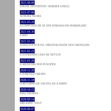
2021-08-08
ONLINE DISTORTION / BORDER LINE(S)
2021-07-06
AURORA NEGRA
2021-05-26
A CONFUSÃO DE SE SER NÓMADA EM
NOMADLAND
2021-04-30
LODO
2021-03-24
A INSUSTENTÁVEL ORIGINALIDADE DOS GROWLERS
2021-02-22
O ESTRANHO CASO DE DEVLIN
2021-01-20
O MONSTRO DOS PUSCIFER
2020-12-20
LOURENÇO CRESPO
2020-11-18
O RETORNO DE UM DYLAN À PARTE
2020-10-15
EMA THOMAS
2020-09-14
DREAMIN’ WILD
2020-08-07