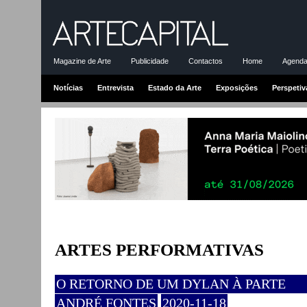
Magazine de Arte
Publicidade
Contactos
Home
Agenda-
Notícias
Entrevista
Estado da Arte
Exposições
Perspetiv
ARTES PERFORMATIVAS
O RETORNO DE UM DYLAN À PARTE
ANDRÉ FONTES
2020-11-18