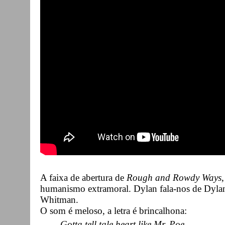
A faixa de abertura de
Rough and Rowdy Ways
humanismo extramoral. Dylan fala-nos de Dylan
Whitman.
O som é meloso, a letra é brincalhona:
Gotta tell tale heart like Mr. Poe