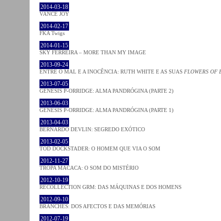
2014-03-18
VANCE JOY
2014-02-17
FKA Twigs
2014-01-15
SKY FERREIRA – MORE THAN MY IMAGE
2013-09-24
ENTRE O MAL E A INOCÊNCIA: RUTH WHITE E AS SUAS
FLOWERS OF 
2013-07-05
GENESIS P-ORRIDGE: ALMA PANDRÓGINA (PARTE 2)
2013-06-03
GENESIS P-ORRIDGE: ALMA PANDRÓGINA (PARTE 1)
2013-04-03
BERNARDO DEVLIN: SEGREDO EXÓTICO
2013-02-05
TOD DOCKSTADER: O HOMEM QUE VIA O SOM
2012-11-27
TROPA MACACA: O SOM DO MISTÉRIO
2012-10-19
RECOLLECTION GRM: DAS MÁQUINAS E DOS HOMENS
2012-09-10
BRANCHES: DOS AFECTOS E DAS MEMÓRIAS
2012-07-19