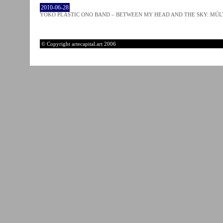
2010-06-28
YOKO PLASTIC ONO BAND – BETWEEN MY HEAD AND THE SKY: MÚLT
© Copyright artecapital.art 2006