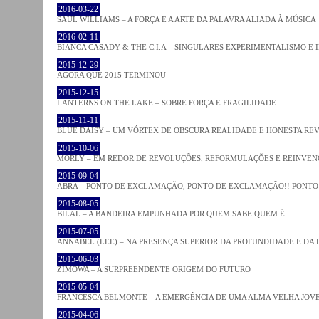
2016-03-22
SAUL WILLIAMS – A FORÇA E A ARTE DA PALAVRA ALIADA À MÚSICA
2016-02-11
BIANCA CASADY & THE C.I.A – SINGULARES EXPERIMENTALISMO E
2015-12-29
AGORA QUE 2015 TERMINOU
2015-12-15
LANTERNS ON THE LAKE – SOBRE FORÇA E FRAGILIDADE
2015-11-11
BLUE DAISY – UM VÓRTEX DE OBSCURA REALIDADE E HONESTA RE
2015-10-06
MORLY – EM REDOR DE REVOLUÇÕES, REFORMULAÇÕES E REINVEN
2015-09-04
ABRA – PONTO DE EXCLAMAÇÃO, PONTO DE EXCLAMAÇÃO!! PONTO 
2015-08-05
BILAL – A BANDEIRA EMPUNHADA POR QUEM SABE QUEM É
2015-07-05
ANNABEL (LEE) – NA PRESENÇA SUPERIOR DA PROFUNDIDADE E DA
2015-06-03
ZIMOWA – A SURPREENDENTE ORIGEM DO FUTURO
2015-05-04
FRANCESCA BELMONTE – A EMERGÊNCIA DE UMA ALMA VELHA JOV
2015-04-06