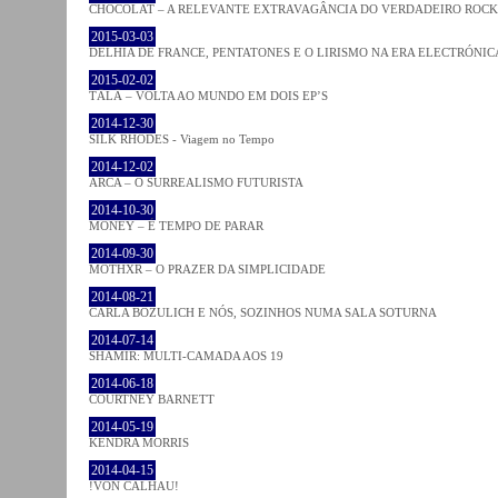
CHOCOLAT – A RELEVANTE EXTRAVAGÂNCIA DO VERDADEIRO ROCK
2015-03-03
DELHIA DE FRANCE, PENTATONES E O LIRISMO NA ERA ELECTRÓNIC
2015-02-02
TĀLĀ – VOLTA AO MUNDO EM DOIS EP’S
2014-12-30
SILK RHODES - Viagem no Tempo
2014-12-02
ARCA – O SURREALISMO FUTURISTA
2014-10-30
MONEY – É TEMPO DE PARAR
2014-09-30
MOTHXR – O PRAZER DA SIMPLICIDADE
2014-08-21
CARLA BOZULICH E NÓS, SOZINHOS NUMA SALA SOTURNA
2014-07-14
SHAMIR: MULTI-CAMADA AOS 19
2014-06-18
COURTNEY BARNETT
2014-05-19
KENDRA MORRIS
2014-04-15
!VON CALHAU!