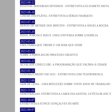
2023-09-12
FESTIVAL MATERIAIS DIVERSOS - ENTREVISTA A ELISABETE PAIVA
2023-08-10
CINEMA INSUFLÁVEL
: ENTREVISTA A SÉRGIO MARQUES
2023-07-10
DEPOIS DE
METADE DOS MINUTOS
- ENTREVISTA A ÂNGELA ROCHA
2023-05-20
FEIOS, PORCOS E MAUS: UMA CONVERSA SOBRE A FAMÍLIA
2023-05-03
UMA TERRA QUE TREME E UM MAR QUE GEME
2023-03-23
SOBRE A PARTILHA DO PROCESSO CRIATIVO
2023-02-22
ALVALADE CINECLUBE:
A PROGRAMAÇÃO QUE FALTAVA À CIDADE
2023-01-11
'CONTRA O MEDO' EM 2023 - ENTREVISTA COM TEATROMOSCA
2022-12-06
SAIR DE CENA – UMA REFLEXÃO SOBRE VINTE ANOS DE TRABALHO
2022-11-06
SAMOTRACIAS: ENTREVISTA A CAROLINA SANTOS, LETÍCIA BLANC E
2022-10-07
ENTREVISTA A EUNICE GONÇALVES DUARTE
2022-09-07