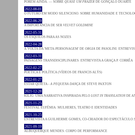
PORÉM AINDA. — SOBRE
QUASE UM PRAZER
DE GONÇALO DUARTE
2022-08-01
O FUTURO EM MODO SILENCIOSO. SOBRE HUMANIDADE E TECNOLO
2022-06-29
A IMPORTÂNCIA DE SER
VELVET GOLDMINE
2022-05-31
OS ESQUILOS PARA AS NOZES
2022-04-28
À VOLTA DA 'META-PERSONAGEM' DE
ORGIA
DE PASOLINI. ENTREVIS
2022-03-31
PAISAGENS TRANSDISCIPLINARES: ENTREVISTA A GRAÇA P. CORRÊA
2022-02-27
POÉTICA E POLÍTICA (VÍDEOS DE FRANCIS ALŸS)
2022-01-27
ESTAR QUIETA -
A PEQUENA DANÇA
DE STEVE PAXTON
2021-12-28
KILIG: UMA NARRATIVA INSPIRADA PELO
LOST IN TRANSLATION
DE A
2021-11-25
FESTIVAL EUFÉMIA: MULHERES, TEATRO E IDENTIDADES
2021-10-25
ENTREVISTA A GUILHERME GOMES, CO-CRIADOR DO ESPECTÁCULO
2021-09-19
ALBUQUERQUE MENDES: CORPO DE PERFORMANCE