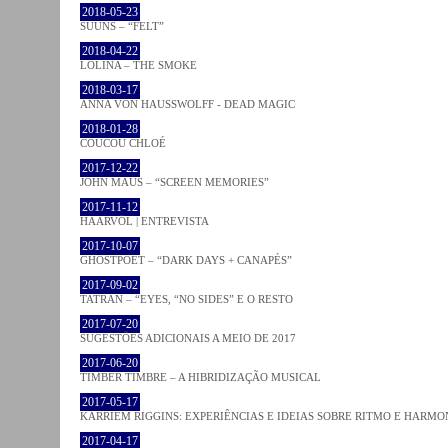
2018-05-23
SUUNS – “FELT”
2018-04-22
LOLINA – THE SMOKE
2018-03-17
ANNA VON HAUSSWOLFF - DEAD MAGIC
2018-01-28
COUCOU CHLOÉ
2017-12-22
JOHN MAUS – “SCREEN MEMORIES”
2017-11-12
HAARVÖL | ENTREVISTA
2017-10-07
GHOSTPOET – “DARK DAYS + CANAPÉS”
2017-09-02
TATRAN – “EYES, “NO SIDES” E O RESTO
2017-07-20
SUGESTÕES ADICIONAIS A MEIO DE 2017
2017-06-20
TIMBER TIMBRE – A HIBRIDIZAÇÃO MUSICAL
2017-05-17
KARRIEM RIGGINS: EXPERIÊNCIAS E IDEIAS SOBRE RITMO E HARMO
2017-04-17