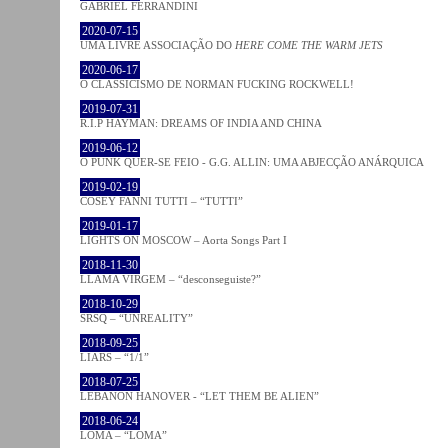
GABRIEL FERRANDINI
2020-07-15
UMA LIVRE ASSOCIAÇÃO DO
HERE COME THE WARM JETS
2020-06-17
O CLASSICISMO DE NORMAN FUCKING ROCKWELL!
2019-07-31
R.I.P HAYMAN: DREAMS OF INDIA AND CHINA
2019-06-12
O PUNK QUER-SE FEIO - G.G. ALLIN: UMA ABJECÇÃO ANÁRQUICA
2019-02-19
COSEY FANNI TUTTI – “TUTTI”
2019-01-17
LIGHTS ON MOSCOW – Aorta Songs Part I
2018-11-30
LLAMA VIRGEM – “desconseguiste?”
2018-10-29
SRSQ – “UNREALITY”
2018-09-25
LIARS – “1/1”
2018-07-25
LEBANON HANOVER - “LET THEM BE ALIEN”
2018-06-24
LOMA – “LOMA”