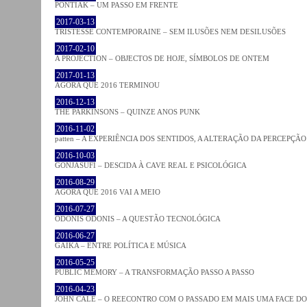
PONTIAK – UM PASSO EM FRENTE
2017-03-13
TRISTESSE CONTEMPORAINE – SEM ILUSÕES NEM DESILUSÕES
2017-02-10
A PROJECTION – OBJECTOS DE HOJE, SÍMBOLOS DE ONTEM
2017-01-13
AGORA QUE 2016 TERMINOU
2016-12-13
THE PARKINSONS – QUINZE ANOS PUNK
2016-11-02
patten – A EXPERIÊNCIA DOS SENTIDOS, A ALTERAÇÃO DA PERCEPÇÃO
2016-10-03
GONJASUFI – DESCIDA À CAVE REAL E PSICOLÓGICA
2016-08-29
AGORA QUE 2016 VAI A MEIO
2016-07-27
ODONIS ODONIS – A QUESTÃO TECNOLÓGICA
2016-06-27
GAIKA – ENTRE POLÍTICA E MÚSICA
2016-05-25
PUBLIC MEMORY – A TRANSFORMAÇÃO PASSO A PASSO
2016-04-23
JOHN CALE – O REECONTRO COM O PASSADO EM MAIS UMA FACE D