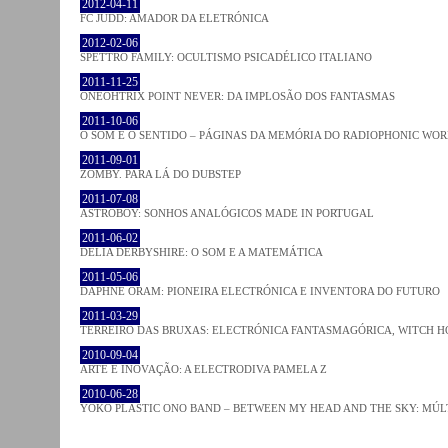
2012-04-11
FC JUDD: AMADOR DA ELETRÓNICA
2012-02-06
SPETTRO FAMILY: OCULTISMO PSICADÉLICO ITALIANO
2011-11-25
ONEOHTRIX POINT NEVER: DA IMPLOSÃO DOS FANTASMAS
2011-10-06
O SOM E O SENTIDO – PÁGINAS DA MEMÓRIA DO RADIOPHONIC WO
2011-09-01
ZOMBY. PARA LÁ DO DUBSTEP
2011-07-08
ASTROBOY: SONHOS ANALÓGICOS MADE IN PORTUGAL
2011-06-02
DELIA DERBYSHIRE: O SOM E A MATEMÁTICA
2011-05-06
DAPHNE ORAM: PIONEIRA ELECTRÓNICA E INVENTORA DO FUTURO
2011-03-29
TERREIRO DAS BRUXAS: ELECTRÓNICA FANTASMAGÓRICA, WITCH HO
2010-09-04
ARTE E INOVAÇÃO: A ELECTRODIVA PAMELA Z
2010-06-28
YOKO PLASTIC ONO BAND – BETWEEN MY HEAD AND THE SKY: MÚLT