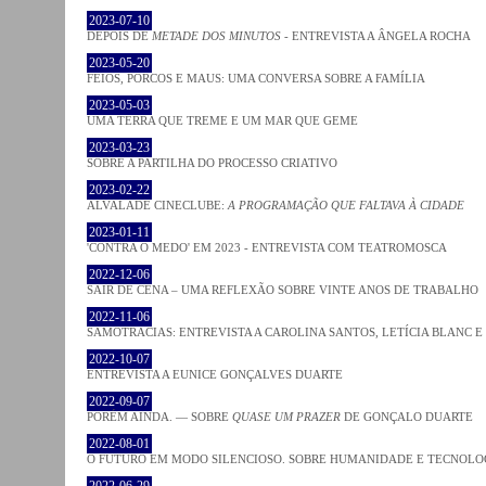
2023-07-10
DEPOIS DE
METADE DOS MINUTOS
- ENTREVISTA A ÂNGELA ROCHA
2023-05-20
FEIOS, PORCOS E MAUS: UMA CONVERSA SOBRE A FAMÍLIA
2023-05-03
UMA TERRA QUE TREME E UM MAR QUE GEME
2023-03-23
SOBRE A PARTILHA DO PROCESSO CRIATIVO
2023-02-22
ALVALADE CINECLUBE:
A PROGRAMAÇÃO QUE FALTAVA À CIDADE
2023-01-11
'CONTRA O MEDO' EM 2023 - ENTREVISTA COM TEATROMOSCA
2022-12-06
SAIR DE CENA – UMA REFLEXÃO SOBRE VINTE ANOS DE TRABALHO
2022-11-06
SAMOTRACIAS: ENTREVISTA A CAROLINA SANTOS, LETÍCIA BLANC E
2022-10-07
ENTREVISTA A EUNICE GONÇALVES DUARTE
2022-09-07
PORÉM AINDA. — SOBRE
QUASE UM PRAZER
DE GONÇALO DUARTE
2022-08-01
O FUTURO EM MODO SILENCIOSO. SOBRE HUMANIDADE E TECNOLO
2022-06-29