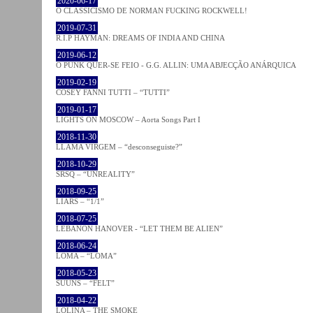
2020-06-17
O CLASSICISMO DE NORMAN FUCKING ROCKWELL!
2019-07-31
R.I.P HAYMAN: DREAMS OF INDIA AND CHINA
2019-06-12
O PUNK QUER-SE FEIO - G.G. ALLIN: UMA ABJECÇÃO ANÁRQUICA
2019-02-19
COSEY FANNI TUTTI – “TUTTI”
2019-01-17
LIGHTS ON MOSCOW – Aorta Songs Part I
2018-11-30
LLAMA VIRGEM – “desconseguiste?”
2018-10-29
SRSQ – “UNREALITY”
2018-09-25
LIARS – “1/1”
2018-07-25
LEBANON HANOVER - “LET THEM BE ALIEN”
2018-06-24
LOMA – “LOMA”
2018-05-23
SUUNS – “FELT”
2018-04-22
LOLINA – THE SMOKE