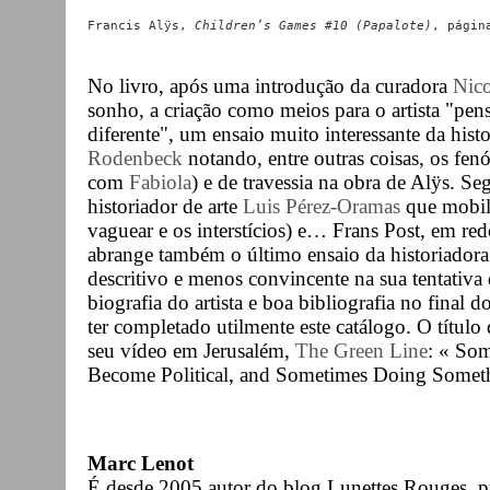
Francis Alÿs, 
Children’s Games #10 (Papalote)
No livro, após uma introdução da curadora
Nico
sonho, a criação como meios para o artista "pen
diferente", um ensaio muito interessante da his
Rodenbeck
notando, entre outras coisas, os f
com
Fabiola
) e de travessia na obra de Alÿs. Se
historiador de arte
Luis Pérez-Oramas
que mobili
vaguear e os interstícios) e… Frans Post, em re
abrange também o último ensaio da historiadora
descritivo e menos convincente na sua tentativa d
biografia do artista e boa bibliografia no final 
ter completado utilmente este catálogo. O título 
seu vídeo em Jerusalém,
The Green Line
: « So
Become Political, and Sometimes Doing Someth
Marc Lenot
É desde 2005 autor do blog Lunettes Rouges, 