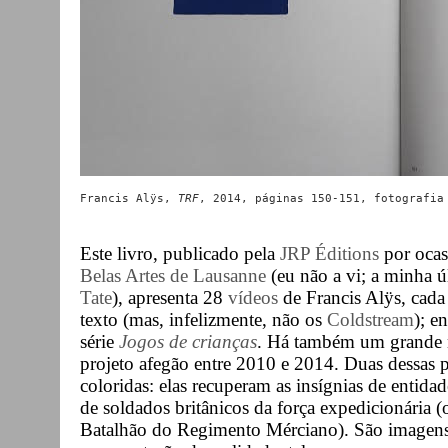
Francis Alÿs, 
TRF
Este livro, publicado pela
JRP Éditions
por ocas
Belas Artes de Lausanne
(eu não a vi; a minha ú
Tate
), apresenta 28
vídeos
de Francis Alÿs, cad
texto (mas, infelizmente, não os
Coldstream
); e
série
Jogos de crianças
. Há também um grande n
projeto afegão entre 2010 e 2014. Duas dessas p
coloridas: elas recuperam as insígnias de entid
de soldados britânicos da força expedicionária 
Batalhão do Regimento Mérciano
). São imagen