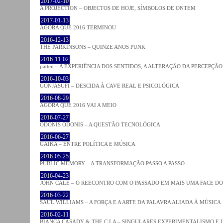
2017-02-10
A PROJECTION – OBJECTOS DE HOJE, SÍMBOLOS DE ONTEM
2017-01-13
AGORA QUE 2016 TERMINOU
2016-12-13
THE PARKINSONS – QUINZE ANOS PUNK
2016-11-02
patten – A EXPERIÊNCIA DOS SENTIDOS, A ALTERAÇÃO DA PERCEPÇÃO
2016-10-03
GONJASUFI – DESCIDA À CAVE REAL E PSICOLÓGICA
2016-08-29
AGORA QUE 2016 VAI A MEIO
2016-07-27
ODONIS ODONIS – A QUESTÃO TECNOLÓGICA
2016-06-27
GAIKA – ENTRE POLÍTICA E MÚSICA
2016-05-25
PUBLIC MEMORY – A TRANSFORMAÇÃO PASSO A PASSO
2016-04-23
JOHN CALE – O REECONTRO COM O PASSADO EM MAIS UMA FACE D
2016-03-22
SAUL WILLIAMS – A FORÇA E A ARTE DA PALAVRA ALIADA À MÚSICA
2016-02-11
BIANCA CASADY & THE C.I.A – SINGULARES EXPERIMENTALISMO E