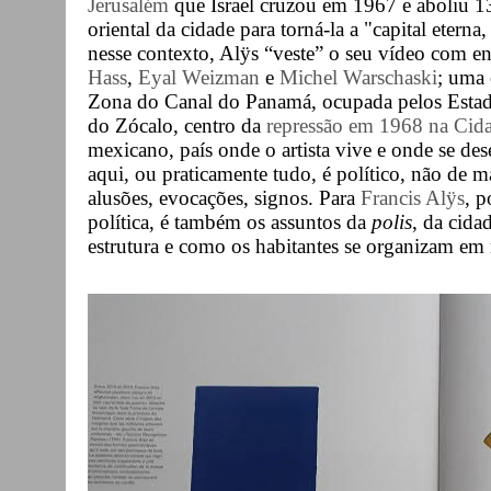
Jerusalém
que Israel cruzou em 1967 e aboliu 13
oriental da cidade para torná-la a "capital eterna
nesse contexto, Alÿs “veste” o seu vídeo com ent
Hass
,
Eyal Weizman
e
Michel Warschaski
; uma
Zona do Canal do Panamá, ocupada pelos Estado
do Zócalo, centro da
repressão em 1968 na Cid
mexicano, país onde o artista vive e onde se de
aqui, ou praticamente tudo, é político, não de m
alusões, evocações, signos. Para
Francis Alÿs
, p
política, é também os assuntos da
polis
, da cida
estrutura e como os habitantes se organizam em 