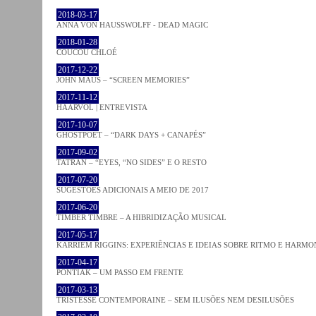
2018-03-17
ANNA VON HAUSSWOLFF - DEAD MAGIC
2018-01-28
COUCOU CHLOÉ
2017-12-22
JOHN MAUS – “SCREEN MEMORIES”
2017-11-12
HAARVÖL | ENTREVISTA
2017-10-07
GHOSTPOET – “DARK DAYS + CANAPÉS”
2017-09-02
TATRAN – “EYES, “NO SIDES” E O RESTO
2017-07-20
SUGESTÕES ADICIONAIS A MEIO DE 2017
2017-06-20
TIMBER TIMBRE – A HIBRIDIZAÇÃO MUSICAL
2017-05-17
KARRIEM RIGGINS: EXPERIÊNCIAS E IDEIAS SOBRE RITMO E HARMO
2017-04-17
PONTIAK – UM PASSO EM FRENTE
2017-03-13
TRISTESSE CONTEMPORAINE – SEM ILUSÕES NEM DESILUSÕES