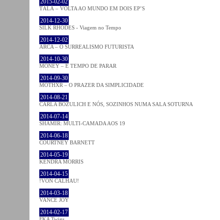
2015-02-02
TĀLĀ – VOLTA AO MUNDO EM DOIS EP’S
2014-12-30
SILK RHODES - Viagem no Tempo
2014-12-02
ARCA – O SURREALISMO FUTURISTA
2014-10-30
MONEY – É TEMPO DE PARAR
2014-09-30
MOTHXR – O PRAZER DA SIMPLICIDADE
2014-08-21
CARLA BOZULICH E NÓS, SOZINHOS NUMA SALA SOTURNA
2014-07-14
SHAMIR: MULTI-CAMADA AOS 19
2014-06-18
COURTNEY BARNETT
2014-05-19
KENDRA MORRIS
2014-04-15
!VON CALHAU!
2014-03-18
VANCE JOY
2014-02-17
FKA Twigs