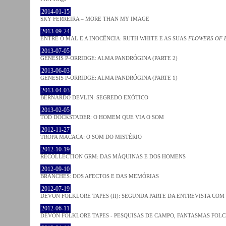
2014-01-15
SKY FERREIRA – MORE THAN MY IMAGE
2013-09-24
ENTRE O MAL E A INOCÊNCIA: RUTH WHITE E AS SUAS
FLOWERS OF 
2013-07-05
GENESIS P-ORRIDGE: ALMA PANDRÓGINA (PARTE 2)
2013-06-03
GENESIS P-ORRIDGE: ALMA PANDRÓGINA (PARTE 1)
2013-04-03
BERNARDO DEVLIN: SEGREDO EXÓTICO
2013-02-05
TOD DOCKSTADER: O HOMEM QUE VIA O SOM
2012-11-27
TROPA MACACA: O SOM DO MISTÉRIO
2012-10-19
RECOLLECTION GRM: DAS MÁQUINAS E DOS HOMENS
2012-09-10
BRANCHES: DOS AFECTOS E DAS MEMÓRIAS
2012-07-19
DEVON FOLKLORE TAPES (II): SEGUNDA PARTE DA ENTREVISTA CO
2012-06-11
DEVON FOLKLORE TAPES - PESQUISAS DE CAMPO, FANTASMAS FOL