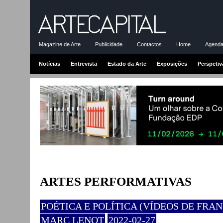
Magazine de Arte
Publicidade
Contactos
Home
Agenda-
Notícias
Entrevista
Estado da Arte
Exposições
Perspetiv
ARTES PERFORMATIVAS
POÉTICA E POLÍTICA (VÍDEOS DE FRAN
MARC LENOT
2022-02-27