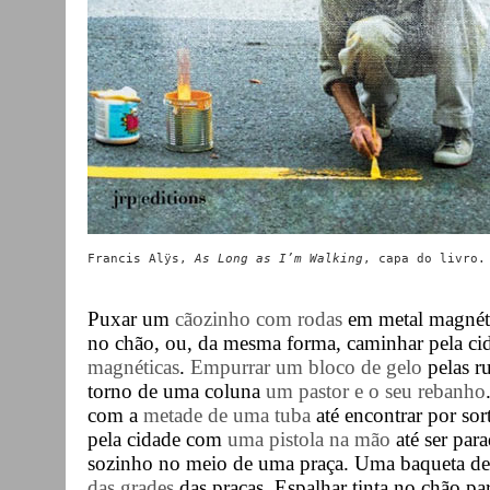
Francis Alÿs,
 As Long as I’m Walking
Puxar um
cãozinho com rodas
em metal magnéti
no chão, ou, da mesma forma, caminhar pela c
magnéticas
.
Empurrar um bloco de gelo
pelas ru
torno de uma coluna
um pastor e o seu rebanho
com a
metade de uma tuba
até encontrar por so
pela cidade com
uma pistola na mão
até ser par
sozinho no meio de uma praça. Uma baqueta d
das grades
das praças. Espalhar tinta no chão pa