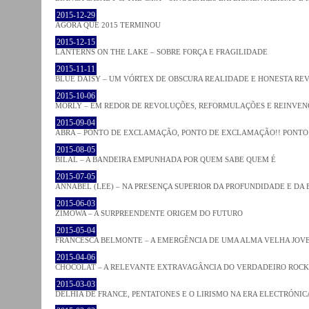
2015-12-29
AGORA QUE 2015 TERMINOU
2015-12-15
LANTERNS ON THE LAKE – SOBRE FORÇA E FRAGILIDADE
2015-11-11
BLUE DAISY – UM VÓRTEX DE OBSCURA REALIDADE E HONESTA RE
2015-10-06
MORLY – EM REDOR DE REVOLUÇÕES, REFORMULAÇÕES E REINVEN
2015-09-04
ABRA – PONTO DE EXCLAMAÇÃO, PONTO DE EXCLAMAÇÃO!! PONTO 
2015-08-05
BILAL – A BANDEIRA EMPUNHADA POR QUEM SABE QUEM É
2015-07-05
ANNABEL (LEE) – NA PRESENÇA SUPERIOR DA PROFUNDIDADE E DA
2015-06-03
ZIMOWA – A SURPREENDENTE ORIGEM DO FUTURO
2015-05-04
FRANCESCA BELMONTE – A EMERGÊNCIA DE UMA ALMA VELHA JOV
2015-04-06
CHOCOLAT – A RELEVANTE EXTRAVAGÂNCIA DO VERDADEIRO ROCK
2015-03-03
DELHIA DE FRANCE, PENTATONES E O LIRISMO NA ERA ELECTRÓNIC