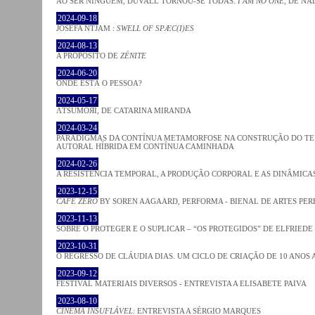
AO SER NINGUÉM, DUVALL TORNOU-SE TODAS.
I AM NO ONE
, DE NÁ
2024-09-18
JOSÈFA NTJAM :
SWELL OF SPÆC(I)ES
2024-08-13
A PROPÓSITO DE
ZÉNITE
2024-06-20
ONDE ESTÁ O PESSOA?
2024-05-17
ΛƬSUMOЯI, DE CATARINA MIRANDA
2024-03-24
PARADIGMAS DA CONTÍNUA METAMORFOSE NA CONSTRUÇÃO DO TEM
AUTORAL HÍBRIDA EM CONTÍNUA CAMINHADA
2024-02-26
A RESISTÊNCIA TEMPORAL, A PRODUÇÃO CORPORAL E AS DINÂMIC
2023-12-15
CAFE ZERO
BY SOREN AAGAARD, PERFORMA - BIENAL DE ARTES PE
2023-11-13
SOBRE O PROTEGER E O SUPLICAR – “OS PROTEGIDOS” DE ELFRIEDE
2023-10-31
O REGRESSO DE CLÁUDIA DIAS. UM CICLO DE CRIAÇÃO DE 10 ANOS 
2023-09-12
FESTIVAL MATERIAIS DIVERSOS - ENTREVISTA A ELISABETE PAIVA
2023-08-10
CINEMA INSUFLÁVEL
: ENTREVISTA A SÉRGIO MARQUES