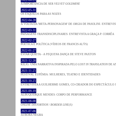
A IMPORTÂNCIA DE SER
VELVET GOLDMINE
2022-05-31
OS ESQUILOS PARA AS NOZES
2022-04-28
À VOLTA DA 'META-PERSONAGEM' DE
ORGIA
DE PASOLINI. ENTREVIS
2022-03-31
PAISAGENS TRANSDISCIPLINARES: ENTREVISTA A GRAÇA P. CORRÊA
2022-02-27
POÉTICA E POLÍTICA (VÍDEOS DE FRANCIS ALŸS)
2022-01-27
ESTAR QUIETA -
A PEQUENA DANÇA
DE STEVE PAXTON
2021-12-28
KILIG: UMA NARRATIVA INSPIRADA PELO
LOST IN TRANSLATION
DE A
2021-11-25
FESTIVAL EUFÉMIA: MULHERES, TEATRO E IDENTIDADES
2021-10-25
ENTREVISTA A GUILHERME GOMES, CO-CRIADOR DO ESPECTÁCULO
2021-09-19
ALBUQUERQUE MENDES: CORPO DE PERFORMANCE
2021-08-08
ONLINE DISTORTION / BORDER LINE(S)
2021-07-06
AURORA NEGRA