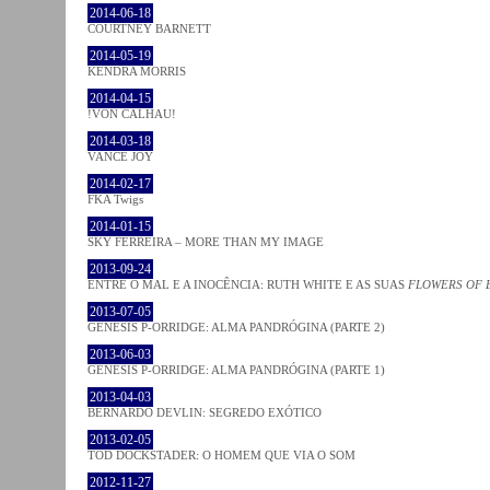
2014-06-18
COURTNEY BARNETT
2014-05-19
KENDRA MORRIS
2014-04-15
!VON CALHAU!
2014-03-18
VANCE JOY
2014-02-17
FKA Twigs
2014-01-15
SKY FERREIRA – MORE THAN MY IMAGE
2013-09-24
ENTRE O MAL E A INOCÊNCIA: RUTH WHITE E AS SUAS
FLOWERS OF 
2013-07-05
GENESIS P-ORRIDGE: ALMA PANDRÓGINA (PARTE 2)
2013-06-03
GENESIS P-ORRIDGE: ALMA PANDRÓGINA (PARTE 1)
2013-04-03
BERNARDO DEVLIN: SEGREDO EXÓTICO
2013-02-05
TOD DOCKSTADER: O HOMEM QUE VIA O SOM
2012-11-27