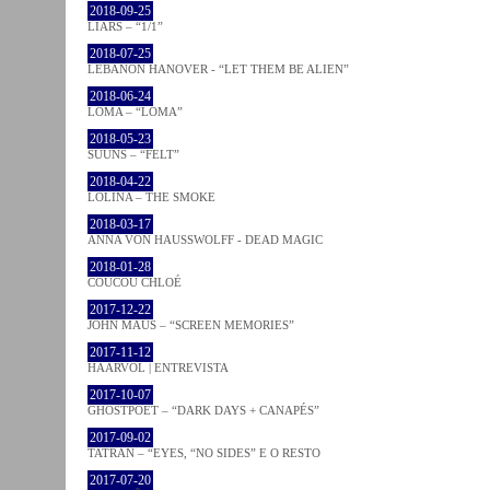
2018-09-25
LIARS – “1/1”
2018-07-25
LEBANON HANOVER - “LET THEM BE ALIEN”
2018-06-24
LOMA – “LOMA”
2018-05-23
SUUNS – “FELT”
2018-04-22
LOLINA – THE SMOKE
2018-03-17
ANNA VON HAUSSWOLFF - DEAD MAGIC
2018-01-28
COUCOU CHLOÉ
2017-12-22
JOHN MAUS – “SCREEN MEMORIES”
2017-11-12
HAARVÖL | ENTREVISTA
2017-10-07
GHOSTPOET – “DARK DAYS + CANAPÉS”
2017-09-02
TATRAN – “EYES, “NO SIDES” E O RESTO
2017-07-20