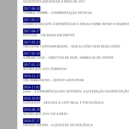
SUGESTÕES ADICIONAIS A MEIO DE 2017
2017-06-20
TIMBER TIMBRE – A HIBRIDIZAÇÃO MUSICAL
2017-05-17
KARRIEM RIGGINS: EXPERIÊNCIAS E IDEIAS SOBRE RITMO E HARMO
2017-04-17
PONTIAK – UM PASSO EM FRENTE
2017-03-13
TRISTESSE CONTEMPORAINE – SEM ILUSÕES NEM DESILUSÕES
2017-02-10
A PROJECTION – OBJECTOS DE HOJE, SÍMBOLOS DE ONTEM
2017-01-13
AGORA QUE 2016 TERMINOU
2016-12-13
THE PARKINSONS – QUINZE ANOS PUNK
2016-11-02
patten – A EXPERIÊNCIA DOS SENTIDOS, A ALTERAÇÃO DA PERCEPÇÃO
2016-10-03
GONJASUFI – DESCIDA À CAVE REAL E PSICOLÓGICA
2016-08-29
AGORA QUE 2016 VAI A MEIO
2016-07-27
ODONIS ODONIS – A QUESTÃO TECNOLÓGICA