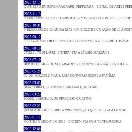
2023-12-15
CAFE ZERO
BY SOREN AAGAARD, PERFORMA - BIENAL DE ARTES PE
2023-11-13
SOBRE O PROTEGER E O SUPLICAR – “OS PROTEGIDOS” DE ELFRIEDE
2023-10-31
O REGRESSO DE CLÁUDIA DIAS. UM CICLO DE CRIAÇÃO DE 10 ANOS 
2023-09-12
FESTIVAL MATERIAIS DIVERSOS - ENTREVISTA A ELISABETE PAIVA
2023-08-10
CINEMA INSUFLÁVEL
: ENTREVISTA A SÉRGIO MARQUES
2023-07-10
DEPOIS DE
METADE DOS MINUTOS
- ENTREVISTA A ÂNGELA ROCHA
2023-05-20
FEIOS, PORCOS E MAUS: UMA CONVERSA SOBRE A FAMÍLIA
2023-05-03
UMA TERRA QUE TREME E UM MAR QUE GEME
2023-03-23
SOBRE A PARTILHA DO PROCESSO CRIATIVO
2023-02-22
ALVALADE CINECLUBE:
A PROGRAMAÇÃO QUE FALTAVA À CIDADE
2023-01-11
'CONTRA O MEDO' EM 2023 - ENTREVISTA COM TEATROMOSCA
2022-12-06