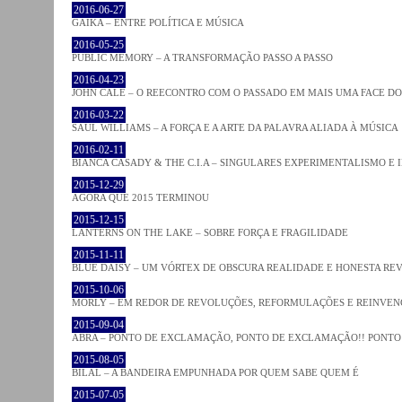
2016-06-27
GAIKA – ENTRE POLÍTICA E MÚSICA
2016-05-25
PUBLIC MEMORY – A TRANSFORMAÇÃO PASSO A PASSO
2016-04-23
JOHN CALE – O REECONTRO COM O PASSADO EM MAIS UMA FACE D
2016-03-22
SAUL WILLIAMS – A FORÇA E A ARTE DA PALAVRA ALIADA À MÚSICA
2016-02-11
BIANCA CASADY & THE C.I.A – SINGULARES EXPERIMENTALISMO E
2015-12-29
AGORA QUE 2015 TERMINOU
2015-12-15
LANTERNS ON THE LAKE – SOBRE FORÇA E FRAGILIDADE
2015-11-11
BLUE DAISY – UM VÓRTEX DE OBSCURA REALIDADE E HONESTA RE
2015-10-06
MORLY – EM REDOR DE REVOLUÇÕES, REFORMULAÇÕES E REINVEN
2015-09-04
ABRA – PONTO DE EXCLAMAÇÃO, PONTO DE EXCLAMAÇÃO!! PONTO 
2015-08-05
BILAL – A BANDEIRA EMPUNHADA POR QUEM SABE QUEM É
2015-07-05