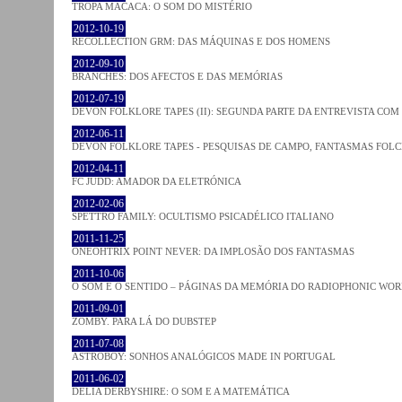
TROPA MACACA: O SOM DO MISTÉRIO
2012-10-19
RECOLLECTION GRM: DAS MÁQUINAS E DOS HOMENS
2012-09-10
BRANCHES: DOS AFECTOS E DAS MEMÓRIAS
2012-07-19
DEVON FOLKLORE TAPES (II): SEGUNDA PARTE DA ENTREVISTA CO
2012-06-11
DEVON FOLKLORE TAPES - PESQUISAS DE CAMPO, FANTASMAS FOL
2012-04-11
FC JUDD: AMADOR DA ELETRÓNICA
2012-02-06
SPETTRO FAMILY: OCULTISMO PSICADÉLICO ITALIANO
2011-11-25
ONEOHTRIX POINT NEVER: DA IMPLOSÃO DOS FANTASMAS
2011-10-06
O SOM E O SENTIDO – PÁGINAS DA MEMÓRIA DO RADIOPHONIC WO
2011-09-01
ZOMBY. PARA LÁ DO DUBSTEP
2011-07-08
ASTROBOY: SONHOS ANALÓGICOS MADE IN PORTUGAL
2011-06-02
DELIA DERBYSHIRE: O SOM E A MATEMÁTICA