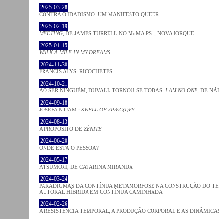
2025-03-28
CONTRA O IDADISMO. UM MANIFESTO QUEER
2025-02-19
MEETING
, DE JAMES TURRELL NO MoMA PS1, NOVA IORQUE
2025-01-15
WALK A MILE IN MY DREAMS
2024-11-30
FRANCIS ALYS: RICOCHETES
2024-10-21
AO SER NINGUÉM, DUVALL TORNOU-SE TODAS.
I AM NO ONE
, DE NÁ
2024-09-18
JOSÈFA NTJAM :
SWELL OF SPÆC(I)ES
2024-08-13
A PROPÓSITO DE
ZÉNITE
2024-06-20
ONDE ESTÁ O PESSOA?
2024-05-17
ΛƬSUMOЯI, DE CATARINA MIRANDA
2024-03-24
PARADIGMAS DA CONTÍNUA METAMORFOSE NA CONSTRUÇÃO DO TEM
AUTORAL HÍBRIDA EM CONTÍNUA CAMINHADA
2024-02-26
A RESISTÊNCIA TEMPORAL, A PRODUÇÃO CORPORAL E AS DINÂMIC