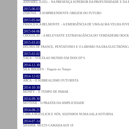
ANNABEL (LEE) – NA PRESENÇA SUPERIOR DA PROFUNDIDADE E DA
2015-06-03
ZIMOWA – A SURPREENDENTE ORIGEM DO FUTURO
2015-05-04
FRANCESCA BELMONTE – A EMERGÊNCIA DE UMA ALMA VELHA JOV
2015-04-06
CHOCOLAT – A RELEVANTE EXTRAVAGÂNCIA DO VERDADEIRO ROCK
2015-03-03
DELHIA DE FRANCE, PENTATONES E O LIRISMO NA ERA ELECTRÓNIC
2015-02-02
TĀLĀ – VOLTA AO MUNDO EM DOIS EP’S
2014-12-30
SILK RHODES - Viagem no Tempo
2014-12-02
ARCA – O SURREALISMO FUTURISTA
2014-10-30
MONEY – É TEMPO DE PARAR
2014-09-30
MOTHXR – O PRAZER DA SIMPLICIDADE
2014-08-21
CARLA BOZULICH E NÓS, SOZINHOS NUMA SALA SOTURNA
2014-07-14
SHAMIR: MULTI-CAMADA AOS 19