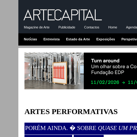
Magazine de Arte
Publicidade
Contactos
Home
Agenda-
Notícias
Entrevista
Estado da Arte
Exposições
Perspetiv
ARTES PERFORMATIVAS
PORÉM AINDA. � SOBRE
QUASE UM PR