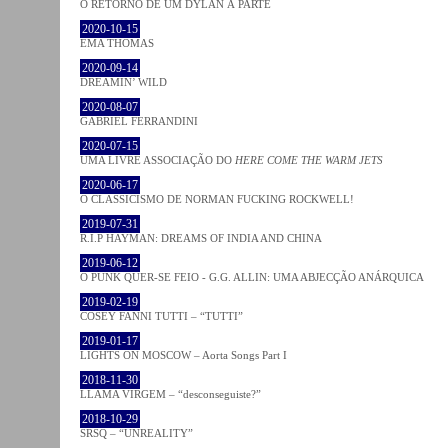
O RETORNO DE UM DYLAN À PARTE
2020-10-15
EMA THOMAS
2020-09-14
DREAMIN’ WILD
2020-08-07
GABRIEL FERRANDINI
2020-07-15
UMA LIVRE ASSOCIAÇÃO DO
HERE COME THE WARM JETS
2020-06-17
O CLASSICISMO DE NORMAN FUCKING ROCKWELL!
2019-07-31
R.I.P HAYMAN: DREAMS OF INDIA AND CHINA
2019-06-12
O PUNK QUER-SE FEIO - G.G. ALLIN: UMA ABJECÇÃO ANÁRQUICA
2019-02-19
COSEY FANNI TUTTI – “TUTTI”
2019-01-17
LIGHTS ON MOSCOW – Aorta Songs Part I
2018-11-30
LLAMA VIRGEM – “desconseguiste?”
2018-10-29
SRSQ – “UNREALITY”