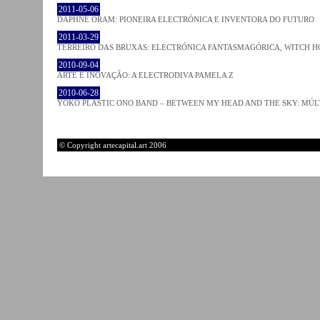
2011-05-06
DAPHNE ORAM: PIONEIRA ELECTRÓNICA E INVENTORA DO FUTURO
2011-03-29
TERREIRO DAS BRUXAS: ELECTRÓNICA FANTASMAGÓRICA, WITCH HO
2010-09-04
ARTE E INOVAÇÃO: A ELECTRODIVA PAMELA Z
2010-06-28
YOKO PLASTIC ONO BAND – BETWEEN MY HEAD AND THE SKY: MÚLT
© Copyright artecapital.art 2006