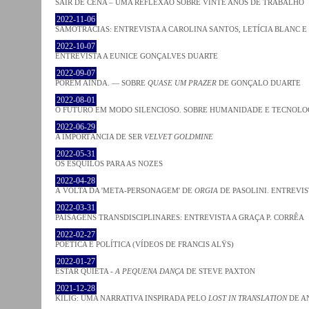
SAIR DE CENA – UMA REFLEXÃO SOBRE VINTE ANOS DE TRABALHO
2022-11-06
SAMOTRACIAS: ENTREVISTA A CAROLINA SANTOS, LETÍCIA BLANC E
2022-10-07
ENTREVISTA A EUNICE GONÇALVES DUARTE
2022-09-07
PORÉM AINDA. — SOBRE
QUASE UM PRAZER
DE GONÇALO DUARTE
2022-08-01
O FUTURO EM MODO SILENCIOSO. SOBRE HUMANIDADE E TECNOLO
2022-06-29
A IMPORTÂNCIA DE SER
VELVET GOLDMINE
2022-05-31
OS ESQUILOS PARA AS NOZES
2022-04-28
À VOLTA DA 'META-PERSONAGEM' DE
ORGIA
DE PASOLINI. ENTREVIS
2022-03-31
PAISAGENS TRANSDISCIPLINARES: ENTREVISTA A GRAÇA P. CORRÊA
2022-02-27
POÉTICA E POLÍTICA (VÍDEOS DE FRANCIS ALŸS)
2022-01-27
ESTAR QUIETA -
A PEQUENA DANÇA
DE STEVE PAXTON
2021-12-28
KILIG: UMA NARRATIVA INSPIRADA PELO
LOST IN TRANSLATION
DE A