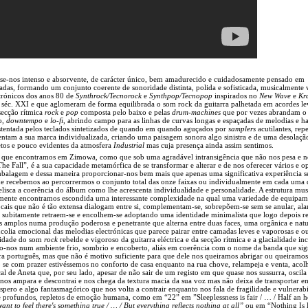
-se-nos intenso e absorvente, de carácter único, bem amadurecido e cuidadosamente pensado em
adas, formando um conjunto coerente de sonoridade distinta, polida e sofisticada, musicalmente 
ctrónicos dos anos 80 de
Synthrock/Tecnorock
e
Synthpop/Tecnopop
inspirados no
New Wave
e
Kr
o séc. XXI e que aglomeram de forma equilibrada o som rock da guitarra palhetada em acordes le
secção rítmica
rock
e
pop
composta pelo baixo e pelas
drum-machines
que por vezes abrandam o
o,
downtempo
e
lo-fi
, abrindo campo para as linhas de curvas longas e espaçadas de melodias e 
tentada pelos teclados sintetizados de quando em quando aguçados por
samplers
acutilantes, repe
entam a sua marca individualizada, criando uma paisagem sonora algo sinistra e de uma desolaçã
retos e pouco evidentes da atmosfera
Industrial
mas cuja presença ainda assim sentimos.
de que encontramos em Zimowa, como que sob uma agradável intransigência que não nos pesa e n
e Fall”, é a sua capacidade metamórfica de se transformar e alterar e de nos oferecer vários e o
alagem e dessa maneira proporcionar-nos bem mais que apenas uma significativa experiência se
e recebemos ao percorrermos o conjunto total das onze faixas ou individualmente em cada uma d
isca a coerência do álbum como lhe acrescenta individualidade e personalidade. A estrutura mus
damente encontramos escondida uma interessante complexidade na qual uma variedade de equipam
 vocais que não é tão extensa dialogam entre si, complementam-se, sobrepõem-se sem se anular, al
s subitamente retraem-se e encolhem-se adoptando uma identidade minimalista que logo depois r
s amplos numa produção poderosa e penetrante que alterna entre duas faces, uma orgânica e natu
ancolia emocional das melodias electrónicas que parece pairar entre camadas leves e vaporosas e ou
alidade do som
rock
rebelde e vigoroso da guitarra eléctrica e da secção rítmica e a glacialidade inc
o-nos num ambiente frio, sombrio e encoberto, aliás em coerência com o nome da banda que sig
a português, mas que não é motivo suficiente para que dele nos queiramos abrigar ou queiramo
 se com prazer estivéssemos no conforto de casa enquanto na rua chove, relampeja e venta, acol
l de Aneta que, por seu lado, apesar de não sair de um registo em que quase nos sussurra, osci
 nos ampara e descontrai e nos chega da textura macia da sua voz mas não deixa de transportar em
ero e algo fantasmagórico que nos volta a contrair enquanto nos fala de fragilidade e vulnerab
e profundos, repletos de emoção humana, como em “22” em ”Sleeplessness is fair / … / Half an ho
want to feel there's something true / … / But everything reflects nothing at all”
ou em “Nothing Is 