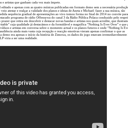
as e artistas que ganham cada vez mais ímpeto.
al editado e apenas com as quatro músicas publicadas em formato demo sem a necessária produção
 veio atestar e realçar a validade dos planos e ideias de Aneta e Michael: fazer a sua música, tão
edida sequência gradual de apresentações ao vivo tomou forma no final de 2014 no convite par
acado programa de rádio Offensywa do canal 3 da Rádio Pública Polaca conduzido pelo respei
 prazer que retira em descobrir e destacar novas bandas e artistas nos quais acredite, que ilustra
vitable” cuja qualidade já destacámos e da formidável e magnífica “Nothing Is Ever Over” e que 
víduos e artistas em conversa sobre o momento actual e os planos futuros e onde “Nothing Is Ev
audiência ainda mais vasta cuja recepção e reacção emotivas vieram apenas confirmar o que as
: a demo era apenas o início da história de Zimowa, os dados do jogo estavam irremediavelmente
LP viria a ser uma realidade.