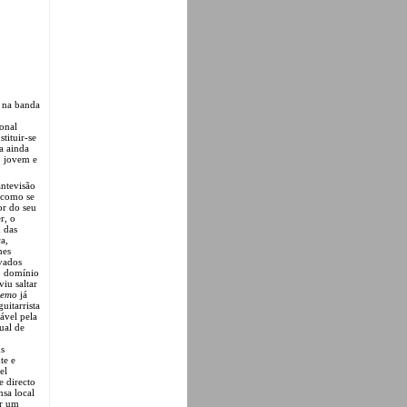
k na banda
onal
tituir-se
a ainda
o jovem e
antevisão
 como se
or do seu
r, o
 das
a,
hes
vados
o domínio
iu saltar
demo
já
uitarrista
ável pela
ual de
ns
te e
el
e directo
nsa local
or um