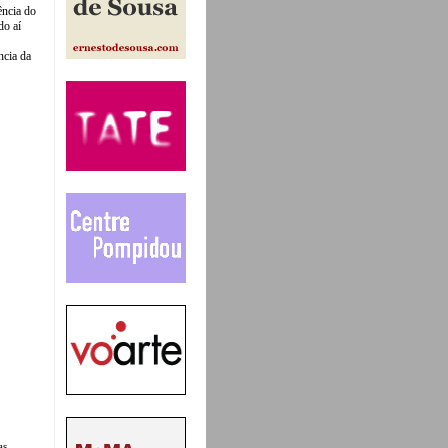
ência do
do aí
ncia da
as