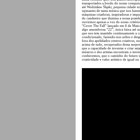
transportados a bordo do nosso comput
até Wodzisław Śląski, pequena cidade no 
opinantes de tanta música que nos fazem
máquinas criadoras, inspiradoras e impul
do candeeiro que ilumina a nossa pratele
ouvirmos apenas a voz do nosso critério,
“Cover The Fall” lançado em 6 de Maio ú
algo assombrosa “22”, única faixa até 
que nos tem mantido continuamente a c
condicionado, fazendo-nos soltos e desp
fora dos apelidados centros criativos, 
acima de tudo, recuperados dessa surpres
que a capacidade de inventar e criar se
músicos e dos artistas encontram o ter
conhecemos, que o caminho do futuro t
criatividade e valor artístico de igual