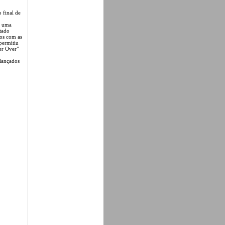
 final de
a uma
tado
mos com as
permitiu
er Over”
 lançados