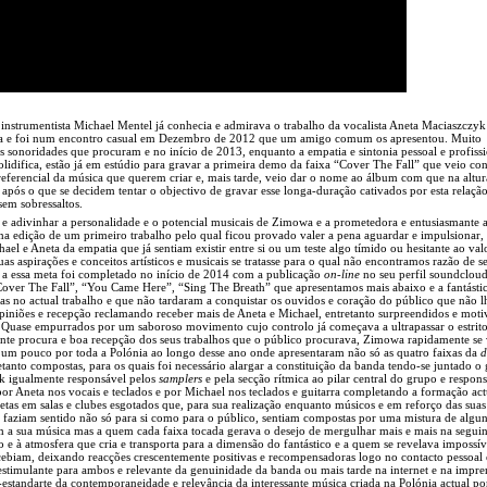
 instrumentista Michael Mentel já conhecia e admirava o trabalho da vocalista Aneta Maciaszczy
ata e foi num encontro casual em Dezembro de 2012 que um amigo comum os apresentou. Muito
sonoridades que procuram e no início de 2013, enquanto a empatia e sintonia pessoal e profissi
olidifica, estão já em estúdio para gravar a primeira demo da faixa “Cover The Fall” que veio cons
referencial da música que querem criar e, mais tarde, veio dar o nome ao álbum com que na altur
após o que se decidem tentar o objectivo de gravar esse longa-duração cativados por esta relaçã
sem sobressaltos.
 e adivinhar a personalidade e o potencial musicais de Zimowa e a prometedora e entusiasmante 
na edição de um primeiro trabalho pelo qual ficou provado valer a pena aguardar e impulsionar,
l e Aneta da empatia que já sentiam existir entre si ou um teste algo tímido ou hesitante ao val
as aspirações e conceitos artísticos e musicais se tratasse para o qual não encontramos razão de se
 a essa meta foi completado no início de 2014 com a publicação
on-line
no seu perfil soundcloud
over The Fall”, “You Came Here”, “Sing The Breath” que apresentamos mais abaixo e a fantástic
das no actual trabalho e que não tardaram a conquistar os ouvidos e coração do público que não l
piniões e recepção reclamando receber mais de Aneta e Michael, entretanto surpreendidos e moti
. Quase empurrados por um saboroso movimento cujo controlo já começava a ultrapassar o estrit
nte procura e boa recepção dos seus trabalhos que o público procurava, Zimowa rapidamente se v
 um pouco por toda a Polónia ao longo desse ano onde apresentaram não só as quatro faixas da
nto compostas, para os quais foi necessário alargar a constituição da banda tendo-se juntado o g
k igualmente responsável pelos
samplers
e pela secção rítmica ao pilar central do grupo e respons
r Aneta nos vocais e teclados e por Michael nos teclados e guitarra completando a formação act
tas em salas e clubes esgotados que, para sua realização enquanto músicos e em reforço das suas
s faziam sentido não só para si como para o público, sentiam compostas por uma mistura de algu
m a sua música mas a quem cada faixa tocada gerava o desejo de mergulhar mais e mais na seguin
o e à atmosfera que cria e transporta para a dimensão do fantástico e a quem se revelava impossív
cebiam, deixando reacções crescentemente positivas e recompensadoras logo no contacto pessoal 
 estimulante para ambos e relevante da genuinidade da banda ou mais tarde na internet e na impre
tandarte da contemporaneidade e relevância da interessante música criada na Polónia actual p