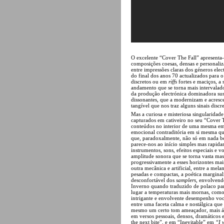
O excelente “Cover The Fall” apresenta
composições coesas, densas e personaliz
entre impressões claras dos géneros ele
do final dos anos 70 actualizados para 
discretos ou em
riffs
fortes e maciços, a 
andamento que se torna mais intervalad
da produção electrónica dominadora sus
dissonantes, que a modernizam e acresc
tangível que nos traz alguns sinais disc
Mas a curiosa e misteriosa singularida
capturados em cativeiro no seu “Cover Th
conteúdos no interior de uma mesma emb
emocional contraditória em si mesma qu
que, paradoxalmente, não só em nada bel
parece-nos ao início simples mas rapi
instrumentos, sons, efeitos especiais e
amplitude sonora que se torna vasta ma
progressivamente a esses horizontes mai
outra mecânica e artificial, entre a mel
pesadas e compactas, a poética margin
desconfortável dos
samplers
, envolvend
Inverno quando traduzido de polaco par
lugar a temperaturas mais mornas, como
intrigante e envolvente desempenho voca
entre uma faceta calma e nostálgica que
mesmo um certo tom ameaçador, mais ásp
em versos pessoais, densos, dramáticos 
the next bite”, e em “Inevitable” em
“I 