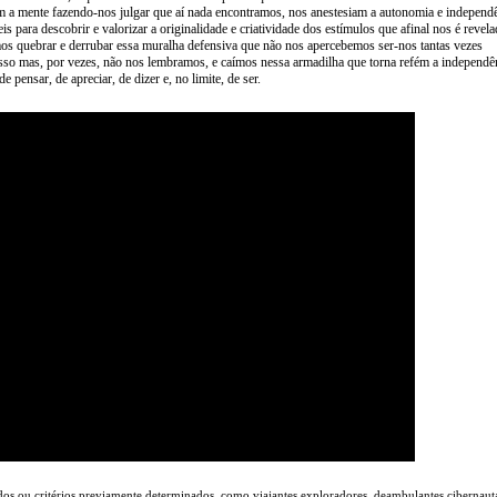
m a mente fazendo-nos julgar que aí nada encontramos, nos anestesiam a autonomia e independ
eis para descobrir e valorizar a originalidade e criatividade dos estímulos que afinal nos é revela
s quebrar e derrubar essa muralha defensiva que não nos apercebemos ser-nos tantas vezes
sso mas, por vezes, não nos lembramos, e caímos nessa armadilha que torna refém a independê
e pensar, de apreciar, de dizer e, no limite, de ser.
dos ou critérios previamente determinados, como viajantes exploradores, deambulantes cibernaut