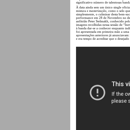
significativo número de talentosas band
À data ainda sem um único single ofici
mistura e
masterização
, como o selo que
simplesmente, o culminar desta bem-suc
performance em 28 de Novembro no dest
anfitrião Peter Stelmakh, conhecido pelo
imagens recolhidas nessa sessão de “Ine
à banda dar-se a conhecer enquanto indi
foi apresentada em primeira mão a uma 
apresentações anteriores já anunciavam
e era tempo de acreditar que o desejado 