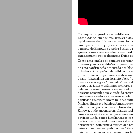
O compositor, produtor e multifacetado
Dash Channel em que esta actuava à d
rapidamente identificam a comunhão das 
como parceiros de projecto cresce e se s
a génese de Zimowa e a pedra basilar e 
apenas começavam a sonhar tornar real, 
entusiasmante que se desenrola fluida e 
Como uma janela que permitiu espreitar
dos seus planos e ambições projectados 
de uma confirmação procurada por Michae
trabalho e à recepção pelo público das su
primeiro passo no percurso em direcção
quatro faixas ainda em formato
demo
“C
dinâmica e enérgica “Inevitable” incluí
poupou as justas e unânimes melhores o
pelo entusiasmo crescente em seu redor
dos seus comandos em virtude da cresce
para uma sucessão de concertos ao vivo
publicada e também novas músicas entreta
Michael Husak e o baixista James Bucze
autoria e composição musical formado po
Zimowa, onde encontraram plateias reple
convicções artísticas e de que as mesma
ouvintes ainda pouco familiarizados co
muitos outros já rendidos ao seu trabalh
permanecer indiferente à música que re
entre a banda e o seu público que é tão
e que afirmavam Zimowa como o porta-es