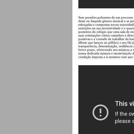
Sem pressões poluentes de um processo c
deste ou daquele género musical e se pe
esboçadas e compostas novas sonoridades
restrições na sua inventividade e o qua
ponteiros do relógio que uma sala de e
suas orientações vários caminhos e direcç
positivas e a vontade de trabalhar da b
álbum que lançou ao público e aos fãs 
transparência, determinação, resiliência
breve prazo, oferecendo aos músicos a t
numa dedicada mistura e
masterização
d
condição imposta a si mesmos com que 