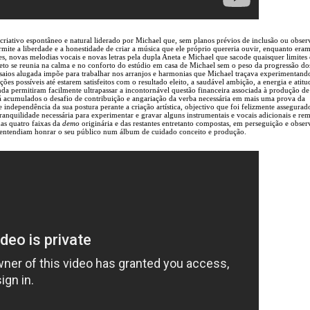
riativo espontâneo e natural liderado por Michael que, sem planos prévios de inclusão ou obse
rmite a liberdade e a honestidade de criar a música que ele próprio quereria ouvir, enquanto era
, novas melodias vocais e novas letras pela dupla Aneta e Michael que sacode quaisquer limites
rteto se reunia na calma e no conforto do estúdio em casa de Michael sem o peso da progressão do
nsaios alugada impõe para trabalhar nos arranjos e harmonias que Michael traçava experimentand
ões possíveis até estarem satisfeitos com o resultado eleito, a saudável ambição, a energia e atitu
anda permitiram facilmente ultrapassar a incontornável questão financeira associada à produção d
já acumulados o desafio de contribuição e angariação da verba necessária em mais uma prova da
 e independência da sua postura perante a criação artística, objectivo que foi felizmente assegura
ranquilidade necessária para experimentar e gravar alguns instrumentais e vocais adicionais e re
as quatro faixas da
demo
originária e das restantes entretanto compostas, em perseguição e obse
entendiam honrar o seu público num álbum de cuidado conceito e produção.