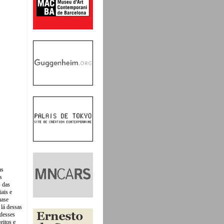
as
s
s das
iais e
uase
lá dessas
 desses
eitos e