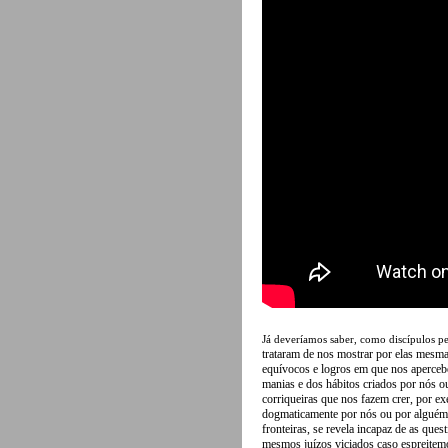
Já deveríamos saber, como discípulos pe
trataram de nos mostrar por elas mesm
equívocos e logros em que nos aperceb
manias e dos hábitos criados por nós ou
corriqueiras que nos fazem crer, por ex
dogmaticamente por nós ou por alguém,
fronteiras, se revela incapaz de as ques
mesmos juízos viciados caso espreitemos