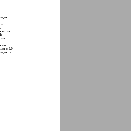
rvação
m
 ou
s
o sob as
de
e um
do em
matar o LP
rvação da