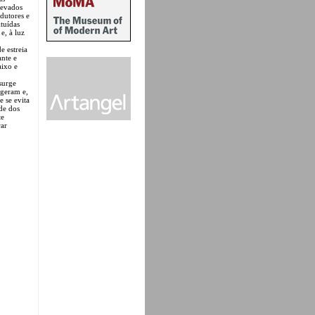
levados
odutores e
ituídas
e, à luz
e estreia
ante e
ixo e
surge
 geram e,
e se evita
ade dos
te
rar