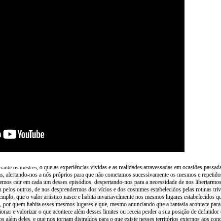
o que
as experiências vividas e as realidades atravessadas em ocasiões passad
rante os mestres,
as, alertando-nos a nós próprios para que não cometamos sucessivamente os mesmos e repetido
emos cair em cada um desses episódios, despertando-nos para a necessidade de nos libertarmo
 pelos outros, de nos desprendermos dos vícios e dos costumes estabelecidos pelas rotinas triv
emplo, que o valor artístico nasce e habita invariavelmente nos mesmos lugares estabelecidos q
 por quem habita esses mesmos lugares e que, mesmo anunciando que a fantasia acontece para 
tionar e valorizar o que acontece além desses limites ou receia perder a sua posição de definidor
 além deles, e que nos tornam distraídos para o que existe nesses territórios externos aos conc