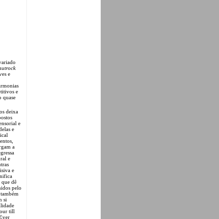
variado
autrock
ves e
harmonias
titivos e
o quase
os deixa
postos
nsorial e
elas e
ical
entos,
argam a
egressa
ral e
tras
isiva e
nifica
s que dê
hidos pelo
la também
 si
ilidade
ur till
Ever