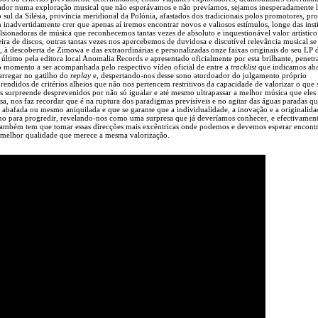
ador numa exploração musical que não esperávamos e não prevíamos, sejamos inesperadamente 
sul da Silésia, província meridional da Polónia, afastados dos tradicionais polos promotores, pr
 inadvertidamente crer que apenas aí iremos encontrar novos e valiosos estímulos, longe das inst
sionadoras de música que reconhecemos tantas vezes de absoluto e inquestionável valor artístico 
ira de discos, outras tantas vezes nos apercebemos de duvidosa e discutível relevância musical se
 à descoberta de Zimowa e das extraordinárias e personalizadas onze faixas originais do seu LP d
ltimo pela editora local Anomalia Records e apresentado oficialmente por esta brilhante, penetr
ao momento a ser acompanhada pelo respectivo vídeo oficial de entre a
tracklist
que indicamos aba
arregar no gatilho do
replay
e, despertando-nos desse sono atordoador do julgamento próprio
rendidos de critérios alheios que não nos pertencem restritivos da capacidade de valorizar o que 
nos surpreende desprevenidos por não só igualar e até mesmo ultrapassar a melhor música que eles
a, nos faz recordar que é na ruptura dos paradigmas previsíveis e no agitar das águas paradas qu
ja abafada ou mesmo aniquilada e que se garante que a individualidade, a inovação e a originalid
reno para progredir, revelando-nos como uma surpresa que já deveríamos conhecer, e efectivamen
ambém tem que tomar essas direcções mais excêntricas onde podemos e devemos esperar encont
 ou melhor qualidade que merece a mesma valorização.