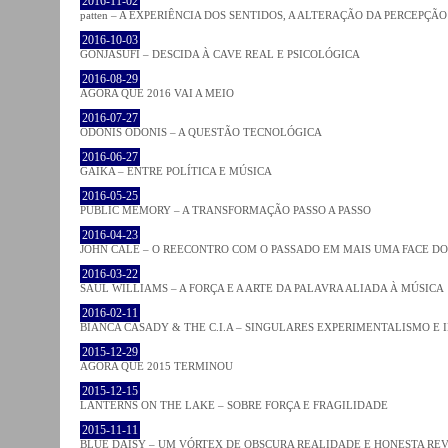
2016-11-02
patten – A EXPERIÊNCIA DOS SENTIDOS, A ALTERAÇÃO DA PERCEPÇÃO
2016-10-03
GONJASUFI – DESCIDA À CAVE REAL E PSICOLÓGICA
2016-08-29
AGORA QUE 2016 VAI A MEIO
2016-07-27
ODONIS ODONIS – A QUESTÃO TECNOLÓGICA
2016-06-27
GAIKA – ENTRE POLÍTICA E MÚSICA
2016-05-25
PUBLIC MEMORY – A TRANSFORMAÇÃO PASSO A PASSO
2016-04-23
JOHN CALE – O REECONTRO COM O PASSADO EM MAIS UMA FACE D
2016-03-22
SAUL WILLIAMS – A FORÇA E A ARTE DA PALAVRA ALIADA À MÚSICA
2016-02-11
BIANCA CASADY & THE C.I.A – SINGULARES EXPERIMENTALISMO E
2015-12-29
AGORA QUE 2015 TERMINOU
2015-12-15
LANTERNS ON THE LAKE – SOBRE FORÇA E FRAGILIDADE
2015-11-11
BLUE DAISY – UM VÓRTEX DE OBSCURA REALIDADE E HONESTA RE