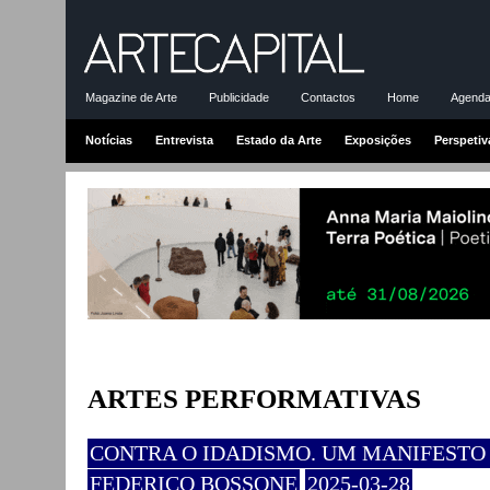
Magazine de Arte
Publicidade
Contactos
Home
Agenda-
Notícias
Entrevista
Estado da Arte
Exposições
Perspetiv
ARTES PERFORMATIVAS
CONTRA O IDADISMO. UM MANIFESTO
FEDERICO BOSSONE
2025-03-28