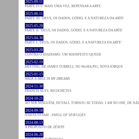
2025-09-11
PARTE IV/5: MAIS UMA VEZ, REPENSAR A ARTE
2025-06-11
PARTE III: 'DEUS, OS DADOS, GÖDEL E A NATUREZA DA ARTE'
2025-05-20
PARTE II: 'DEUS, OS DADOS, GÖDEL E A NATUREZA DA ARTE'
2025-04-30
PARTE I: 'DEUS, OS DADOS, GÖDEL E A NATUREZA DA ARTE'
2025-03-28
CONTRA O IDADISMO. UM MANIFESTO QUEER
2025-02-19
MEETING
, DE JAMES TURRELL NO MoMA PS1, NOVA IORQUE
2025-01-15
WALK A MILE IN MY DREAMS
2024-11-30
FRANCIS ALYS: RICOCHETES
2024-10-21
AO SER NINGUÉM, DUVALL TORNOU-SE TODAS.
I AM NO ONE
, DE NÁ
2024-09-18
JOSÈFA NTJAM :
SWELL OF SPÆC(I)ES
2024-08-13
A PROPÓSITO DE
ZÉNITE
2024-06-20
ONDE ESTÁ O PESSOA?