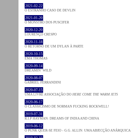
2021-02-22
O ESTRANHO CASO DE DEVLIN
2021-01-20
O MONSTRO DOS PUSCIFER
2020-12-20
LOURENÇO CRESPO
2020-11-18
O RETORNO DE UM DYLAN À PARTE
2020-10-15
EMA THOMAS
2020-09-14
DREAMIN’ WILD
2020-08-07
GABRIEL FERRANDINI
2020-07-15
UMA LIVRE ASSOCIAÇÃO DO
HERE COME THE WARM JETS
2020-06-17
O CLASSICISMO DE NORMAN FUCKING ROCKWELL!
2019-07-31
R.I.P HAYMAN: DREAMS OF INDIA AND CHINA
2019-06-12
O PUNK QUER-SE FEIO - G.G. ALLIN: UMA ABJECÇÃO ANÁRQUICA
2019-02-19