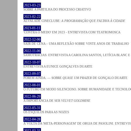
2023-03-23
SOBRE A PARTILHA DO PROCESSO CRIATIVO
2023-02-22
ALVALADE CINECLUBE:
A PROGRAMAÇÃO QUE FALTAVA À CIDADE
2023-01-11
'CONTRA O MEDO' EM 2023 - ENTREVISTA COM TEATROMOSCA
2022-12-06
SAIR DE CENA – UMA REFLEXÃO SOBRE VINTE ANOS DE TRABALHO
2022-11-06
SAMOTRACIAS: ENTREVISTA A CAROLINA SANTOS, LETÍCIA BLANC E
2022-10-07
ENTREVISTA A EUNICE GONÇALVES DUARTE
2022-09-07
PORÉM AINDA. — SOBRE
QUASE UM PRAZER
DE GONÇALO DUARTE
2022-08-01
O FUTURO EM MODO SILENCIOSO. SOBRE HUMANIDADE E TECNOLO
2022-06-29
A IMPORTÂNCIA DE SER
VELVET GOLDMINE
2022-05-31
OS ESQUILOS PARA AS NOZES
2022-04-28
À VOLTA DA 'META-PERSONAGEM' DE
ORGIA
DE PASOLINI. ENTREVIS
2022-03-31