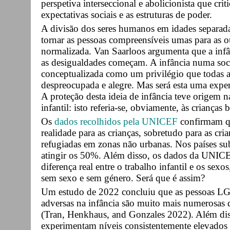
perspetiva interseccional e abolicionista que crit
expectativas sociais e as estruturas de poder.
A divisão dos seres humanos em idades separad
tornar as pessoas compreensíveis umas para as o
normalizada. Van Saarloos argumenta que a infân
as desigualdades começam. A infância numa soci
conceptualizada como um privilégio que todas a
despreocupada e alegre. Mas será esta uma exper
A proteção desta ideia de infância teve origem n
infantil: isto referia-se, obviamente, às crianças 
Os
dados recolhidos pela UNICEF
confirmam qu
realidade para as crianças, sobretudo para as cria
refugiadas em zonas não urbanas. Nos países su
atingir os 50%. Além disso, os dados da UNIC
diferença real entre o trabalho infantil e os sexo
sem sexo e sem género. Será que é assim?
Um estudo de 2022 concluiu que as pessoas L
adversas na infância são muito mais numerosas 
(Tran, Henkhaus, and Gonzales 2022). Além d
experimentam níveis consistentemente elevados o