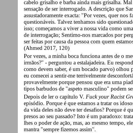
cabelo grisalho e barba ainda mais grisalha. Mal
sensação de ser interrogado. A descrição que Sa
assustadoramente exacta: "Por vezes, quer nos 
questionáveis. Talvez tenhamos sido questionad
isso; começamos a viver a nossa vida como um
de interrogação; Sentimo-nos marcados por perg
ser feitas por causa da pessoa com quem estam
(Ahmed 2017, 120)
Por vezes, a minha boca funciona antes de o me
irmãos?" - perguntou a estalajadeira. Eu respo
como devem saber, é um bocado parvo) olhou pa
eu comecei a sentir-me terrivelmente desconfort
provavelmente porque pensou que era uma piada.
tipos barbudos de "aspeto masculino" podem se
Depois de ler o capítulo V.
Fuck your Racist G
episódio. Porque é que estamos a tratar os idos
da vida deles não deve ter desafios? Porque é q
presos ao seu passado? Isto é um paradoxo: trat
lhes o poder de ação, mas, ao mesmo tempo, eles
mantra "sempre fizemos assim".