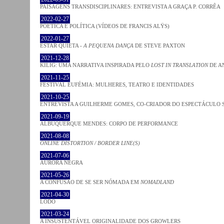
PAISAGENS TRANSDISCIPLINARES: ENTREVISTA A GRAÇA P. CORRÊA
2022-02-27
POÉTICA E POLÍTICA (VÍDEOS DE FRANCIS ALŸS)
2022-01-27
ESTAR QUIETA -
A PEQUENA DANÇA
DE STEVE PAXTON
2021-12-28
KILIG: UMA NARRATIVA INSPIRADA PELO
LOST IN TRANSLATION
DE A
2021-11-25
FESTIVAL EUFÉMIA: MULHERES, TEATRO E IDENTIDADES
2021-10-25
ENTREVISTA A GUILHERME GOMES, CO-CRIADOR DO ESPECTÁCULO
2021-09-19
ALBUQUERQUE MENDES: CORPO DE PERFORMANCE
2021-08-08
ONLINE DISTORTION / BORDER LINE(S)
2021-07-06
AURORA NEGRA
2021-05-26
A CONFUSÃO DE SE SER NÓMADA EM
NOMADLAND
2021-04-30
LODO
2021-03-24
A INSUSTENTÁVEL ORIGINALIDADE DOS GROWLERS