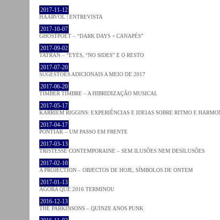
2017-11-12
HAARVÖL | ENTREVISTA
2017-10-07
GHOSTPOET – “DARK DAYS + CANAPÉS”
2017-09-02
TATRAN – “EYES, “NO SIDES” E O RESTO
2017-07-20
SUGESTÕES ADICIONAIS A MEIO DE 2017
2017-06-20
TIMBER TIMBRE – A HIBRIDIZAÇÃO MUSICAL
2017-05-17
KARRIEM RIGGINS: EXPERIÊNCIAS E IDEIAS SOBRE RITMO E HARMO
2017-04-17
PONTIAK – UM PASSO EM FRENTE
2017-03-13
TRISTESSE CONTEMPORAINE – SEM ILUSÕES NEM DESILUSÕES
2017-02-10
A PROJECTION – OBJECTOS DE HOJE, SÍMBOLOS DE ONTEM
2017-01-13
AGORA QUE 2016 TERMINOU
2016-12-13
THE PARKINSONS – QUINZE ANOS PUNK