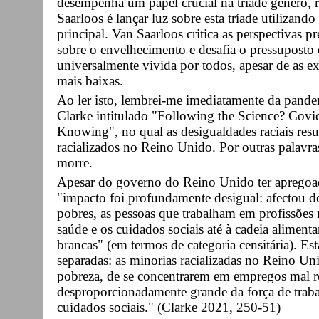
desempenha um papel crucial na tríade género, r
Saarloos é lançar luz sobre esta tríade utilizan
principal. Van Saarloos critica as perspectivas 
sobre o envelhecimento e desafia o pressuposto
universalmente vivida por todos, apesar de as 
mais baixas.
Ao ler isto, lembrei-me imediatamente da pand
Clarke intitulado "Following the Science? Covid-
Knowing", no qual as desigualdades raciais res
racializados no Reino Unido. Por outras palavra
morre.
Apesar do governo do Reino Unido ter apregoad
"impacto foi profundamente desigual: afectou d
pobres, as pessoas que trabalham em profissões 
saúde e os cuidados sociais até à cadeia alimenta
brancas" (em termos de categoria censitária). Es
separadas: as minorias racializadas no Reino Un
pobreza, de se concentrarem em empregos mal r
desproporcionadamente grande da força de traba
cuidados sociais." (Clarke 2021, 250-51)