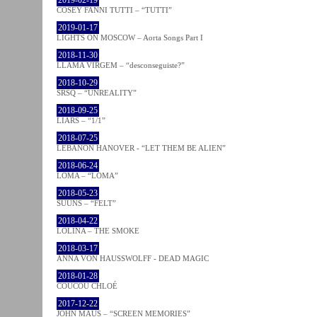
COSEY FANNI TUTTI – “TUTTI”
2019-01-17
LIGHTS ON MOSCOW – Aorta Songs Part I
2018-11-30
LLAMA VIRGEM – “desconseguiste?”
2018-10-29
SRSQ – “UNREALITY”
2018-09-25
LIARS – “1/1”
2018-07-25
LEBANON HANOVER - “LET THEM BE ALIEN”
2018-06-24
LOMA – “LOMA”
2018-05-23
SUUNS – “FELT”
2018-04-22
LOLINA – THE SMOKE
2018-03-17
ANNA VON HAUSSWOLFF - DEAD MAGIC
2018-01-28
COUCOU CHLOÉ
2017-12-22
JOHN MAUS – “SCREEN MEMORIES”