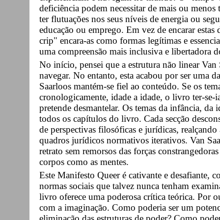
deficiência podem necessitar de mais ou menos t
ter flutuações nos seus níveis de energia ou segu
educação ou emprego. Em vez de encarar estas d
crip" encara-as como formas legítimas e essencia
uma compreensão mais inclusiva e libertadora do
No início, pensei que a estrutura não linear Van S
navegar. No entanto, esta acabou por ser uma das
Saarloos mantém-se fiel ao conteúdo. Se os tem
cronologicamente, idade a idade, o livro ter-se
pretende desmantelar. Os temas da infância, da 
todos os capítulos do livro. Cada secção desconst
de perspectivas filosóficas e jurídicas, realçando
quadros jurídicos normativos iterativos. Van Saa
retrato sem remorsos das forças constrangedoras
corpos como as mentes.
Este Manifesto Queer é cativante e desafiante, c
normas sociais que talvez nunca tenham examina
livro oferece uma poderosa crítica teórica. Por o
com a imaginação. Como poderia ser um potencia
eliminação das estruturas de poder? Como pode