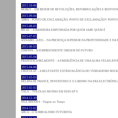
2015-10-06
MORLY – EM REDOR DE REVOLUÇÕES, REFORMULAÇÕES E REINVEN
2015-09-04
ABRA – PONTO DE EXCLAMAÇÃO, PONTO DE EXCLAMAÇÃO!! PONTO 
2015-08-05
BILAL – A BANDEIRA EMPUNHADA POR QUEM SABE QUEM É
2015-07-05
ANNABEL (LEE) – NA PRESENÇA SUPERIOR DA PROFUNDIDADE E DA
2015-06-03
ZIMOWA – A SURPREENDENTE ORIGEM DO FUTURO
2015-05-04
FRANCESCA BELMONTE – A EMERGÊNCIA DE UMA ALMA VELHA JOV
2015-04-06
CHOCOLAT – A RELEVANTE EXTRAVAGÂNCIA DO VERDADEIRO ROCK
2015-03-03
DELHIA DE FRANCE, PENTATONES E O LIRISMO NA ERA ELECTRÓNIC
2015-02-02
TĀLĀ – VOLTA AO MUNDO EM DOIS EP’S
2014-12-30
SILK RHODES - Viagem no Tempo
2014-12-02
ARCA – O SURREALISMO FUTURISTA