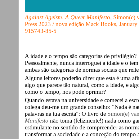
Against Ageism. A Queer Manifesto
, Simon(e) 
Press 2023 / nova edição Mack Books, January
915743-85-5
A idade e o tempo são categorias de privilégio?
Pessoalmente, nunca interroguei a idade e o tem
ambas são categorias de normas sociais que reit
Alguns leitores poderão dizer que esta é uma a
algo que parece tão natural, como a idade, e alg
como o tempo, nos pode oprimir?
Quando estava na universidade e comecei a escr
colega deu-me um grande conselho: "Nada é natu
palavras na tua escrita": O livro de
Simon(e) va
Manifesto
não toma (felizmente!) nada como gar
estimulante no sentido de compreender as normas 
transformar a sociedade e a conceção do tempo