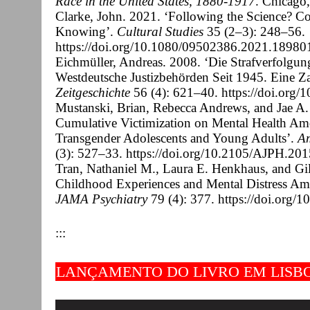
Race in the United States, 1880-1917
. Chicago,
Clarke, John. 2021. ‘Following the Science? Co
Knowing’.
Cultural Studies
35 (2–3): 248–56.
https://doi.org/10.1080/09502386.2021.18980
Eichmüller, Andreas. 2008. ‘Die Strafverfolg
Westdeutsche Justizbehörden Seit 1945. Eine Z
Zeitgeschichte
56 (4): 621–40. https://doi.org
Mustanski, Brian, Rebecca Andrews, and Jae A. 
Cumulative Victimization on Mental Health Am
Transgender Adolescents and Young Adults’.
Am
(3): 527–33. https://doi.org/10.2105/AJPH.20
Tran, Nathaniel M., Laura E. Henkhaus, and Gi
Childhood Experiences and Mental Distress Am
JAMA Psychiatry
79 (4): 377. https://doi.org/
:::
LANÇAMENTO DO LIVRO EM LISB