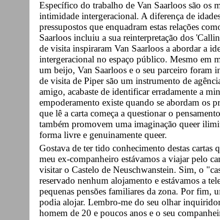
Específico do trabalho de Van Saarloos são os
intimidade intergeracional. A diferença de idades
pressupostos que enquadram estas relações com
Saarloos incluiu a sua reinterpretação dos 'Calli
de visita inspiraram Van Saarloos a abordar a ide
intergeracional no espaço público. Mesmo em m
um beijo, Van Saarloos e o seu parceiro foram i
de visita de Piper são um instrumento de agência
amigo, acabaste de identificar erradamente a m
empoderamento existe quando se abordam os pr
que lê a carta começa a questionar o pensamento
também promovem uma imaginação queer ilimita
forma livre e genuinamente queer.
Gostava de ter tido conhecimento destas cartas 
meu ex-companheiro estávamos a viajar pelo ca
visitar o Castelo de Neuschwanstein. Sim, o "c
reservado nenhum alojamento e estávamos a tele
pequenas pensões familiares da zona. Por fim, 
podia alojar. Lembro-me do seu olhar inquiridor
homem de 20 e poucos anos e o seu companheir