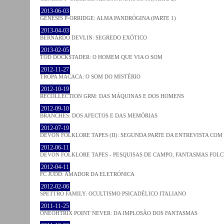
2013-06-03
GENESIS P-ORRIDGE: ALMA PANDRÓGINA (PARTE 1)
2013-04-03
BERNARDO DEVLIN: SEGREDO EXÓTICO
2013-02-05
TOD DOCKSTADER: O HOMEM QUE VIA O SOM
2012-11-27
TROPA MACACA: O SOM DO MISTÉRIO
2012-10-19
RECOLLECTION GRM: DAS MÁQUINAS E DOS HOMENS
2012-09-10
BRANCHES: DOS AFECTOS E DAS MEMÓRIAS
2012-07-19
DEVON FOLKLORE TAPES (II): SEGUNDA PARTE DA ENTREVISTA CO
2012-06-11
DEVON FOLKLORE TAPES - PESQUISAS DE CAMPO, FANTASMAS FOL
2012-04-11
FC JUDD: AMADOR DA ELETRÓNICA
2012-02-06
SPETTRO FAMILY: OCULTISMO PSICADÉLICO ITALIANO
2011-11-25
ONEOHTRIX POINT NEVER: DA IMPLOSÃO DOS FANTASMAS