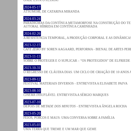
2024-05-17
ΛƬSUMOЯI, DE CATARINA MIRANDA
2024-03-24
PARADIGMAS DA CONTÍNUA METAMORFOSE NA CONSTRUÇÃO DO TEM
AUTORAL HÍBRIDA EM CONTÍNUA CAMINHADA
2024-02-26
A RESISTÊNCIA TEMPORAL, A PRODUÇÃO CORPORAL E AS DINÂMIC
2023-12-15
CAFE ZERO
BY SOREN AAGAARD, PERFORMA - BIENAL DE ARTES PE
2023-11-13
SOBRE O PROTEGER E O SUPLICAR – “OS PROTEGIDOS” DE ELFRIEDE
2023-10-31
O REGRESSO DE CLÁUDIA DIAS. UM CICLO DE CRIAÇÃO DE 10 ANOS 
2023-09-12
FESTIVAL MATERIAIS DIVERSOS - ENTREVISTA A ELISABETE PAIVA
2023-08-10
CINEMA INSUFLÁVEL
: ENTREVISTA A SÉRGIO MARQUES
2023-07-10
DEPOIS DE
METADE DOS MINUTOS
- ENTREVISTA A ÂNGELA ROCHA
2023-05-20
FEIOS, PORCOS E MAUS: UMA CONVERSA SOBRE A FAMÍLIA
2023-05-03
UMA TERRA QUE TREME E UM MAR QUE GEME