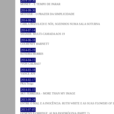
2014-10-30
MONEY – É TEMPO DE PARAR
2014-09-30
MOTHXR – O PRAZER DA SIMPLICIDADE
2014-08-21
CARLA BOZULICH E NÓS, SOZINHOS NUMA SALA SOTURNA
2014-07-14
SHAMIR: MULTI-CAMADA AOS 19
2014-06-18
COURTNEY BARNETT
2014-05-19
KENDRA MORRIS
2014-04-15
!VON CALHAU!
2014-03-18
VANCE JOY
2014-02-17
FKA Twigs
2014-01-15
SKY FERREIRA – MORE THAN MY IMAGE
2013-09-24
ENTRE O MAL E A INOCÊNCIA: RUTH WHITE E AS SUAS
FLOWERS OF 
2013-07-05
GENESIS P-ORRIDGE: ALMA PANDRÓGINA (PARTE 2)