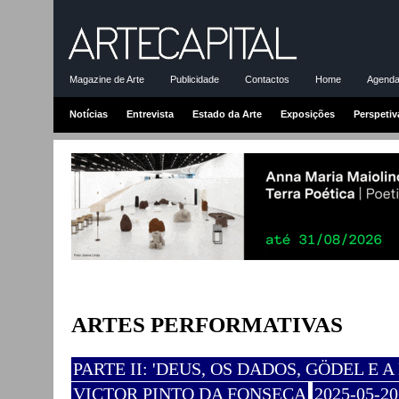
Magazine de Arte
Publicidade
Contactos
Home
Agenda-
Notícias
Entrevista
Estado da Arte
Exposições
Perspetiv
ARTES PERFORMATIVAS
PARTE II: 'DEUS, OS DADOS, GÖDEL E 
VICTOR PINTO DA FONSECA
2025-05-20