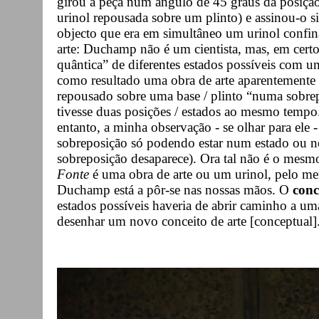
girou a peça num ângulo de 45 graus da posição 
urinol repousada sobre um plinto) e assinou-o 
objecto que era em simultâneo um urinol confi
arte: Duchamp não é um cientista, mas, em certo
quântica” de diferentes estados possíveis com u
como resultado uma obra de arte aparentemente 
repousado sobre uma base / plinto “numa sobrep
tivesse duas posições / estados ao mesmo temp
entanto, a minha observação - se olhar para ele - 
sobreposição só podendo estar num estado ou no
sobreposição desaparece). Ora tal não é o mes
Fonte
é uma obra de arte ou um urinol, pelo men
Duchamp está a pôr-se nas nossas mãos. O
conc
estados possíveis haveria de abrir caminho a uma
desenhar um novo conceito de arte [conceptual]