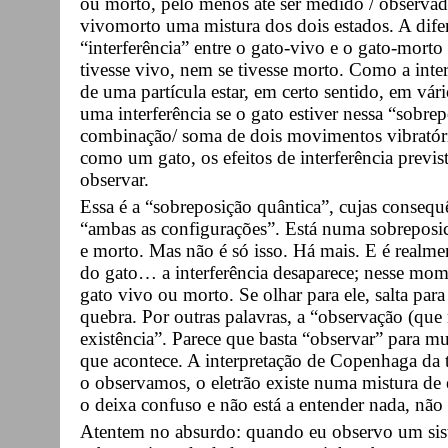
ou morto, pelo menos até ser medido / observa
vivomorto uma mistura dos dois estados. A difer
“interferência” entre o gato-vivo e o gato-mort
tivesse vivo, nem se tivesse morto. Como a inter
de uma partícula estar, em certo sentido, em vá
uma interferência se o gato estiver nessa “sobrep
combinação/ soma de dois movimentos vibratóri
como um gato, os efeitos de interferência previst
observar.
Essa é a “sobreposição quântica”, cujas conseq
“ambas as configurações”. Está numa sobreposic
e morto. Mas não é só isso. Há mais. E é realmen
do gato… a interferência desaparece; nesse mo
gato vivo ou morto. Se olhar para ele, salta par
quebra. Por outras palavras, a “observação (que
existência”. Parece que basta “observar” para mu
que acontece. A interpretação de Copenhaga da t
o observamos, o eletrão existe numa mistura de e
o deixa confuso e não está a entender nada, não 
Atentem no absurdo: quando eu observo um sis