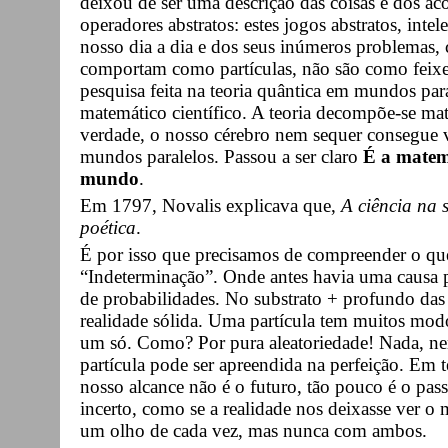
deixou de ser uma descrição das coisas e dos ac
operadores abstratos: estes jogos abstratos, int
nosso dia a dia e dos seus inúmeros problemas
comportam como partículas, não são como feixes
pesquisa feita na teoria quântica em mundos para
matemático científico. A teoria decompõe-se m
verdade, o nosso cérebro nem sequer consegue 
mundos paralelos. Passou a ser claro
É a matem
mundo
.
Em 1797, Novalis explicava que,
A ciência na 
poética
.
É por isso que precisamos de compreender o que a
“Indeterminação”. Onde antes havia uma causa pa
de probabilidades. No substrato + profundo das 
realidade sólida. Uma partícula tem muitos modo
um só. Como? Por pura aleatoriedade! Nada, ne
partícula pode ser apreendida na perfeição. Em t
nosso alcance não é o futuro, tão pouco é o pas
incerto, como se a realidade nos deixasse ver 
um olho de cada vez, mas nunca com ambos.