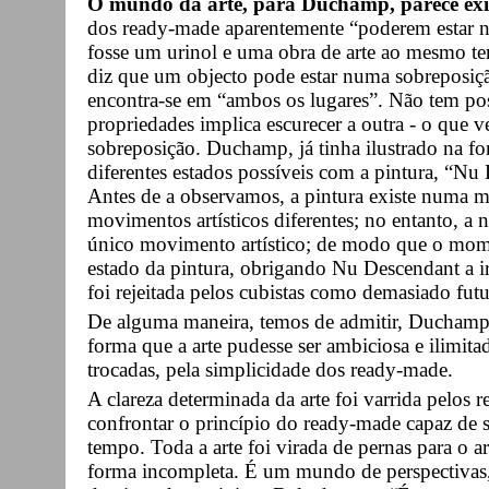
O mundo da arte, para Duchamp, parece exist
dos ready-made aparentemente “poderem estar 
fosse um urinol e uma obra de arte ao mesmo t
diz que um objecto pode estar numa sobreposiçã
encontra-se em “ambos os lugares”. Não tem pos
propriedades implica escurecer a outra - o que v
sobreposição. Duchamp, já tinha ilustrado na f
diferentes estados possíveis com a pintura, “Nu
Antes de a observamos, a pintura existe numa m
movimentos artísticos diferentes; no entanto, a 
único movimento artístico; de modo que o momen
estado da pintura, obrigando Nu Descendant a ir
foi rejeitada pelos cubistas como demasiado futur
De alguma maneira, temos de admitir, Duchamp, 
forma que a arte pudesse ser ambiciosa e ilimi
trocadas, pela simplicidade dos ready-made.
A clareza determinada da arte foi varrida pelos 
confrontar o princípio do ready-made capaz de 
tempo. Toda a arte foi virada de pernas para o ar
forma incompleta. É um mundo de perspectivas,