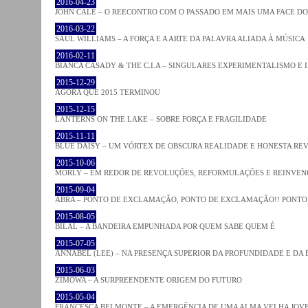
2016-04-23
JOHN CALE – O REECONTRO COM O PASSADO EM MAIS UMA FACE D
2016-03-22
SAUL WILLIAMS – A FORÇA E A ARTE DA PALAVRA ALIADA À MÚSICA
2016-02-11
BIANCA CASADY & THE C.I.A – SINGULARES EXPERIMENTALISMO E
2015-12-29
AGORA QUE 2015 TERMINOU
2015-12-15
LANTERNS ON THE LAKE – SOBRE FORÇA E FRAGILIDADE
2015-11-11
BLUE DAISY – UM VÓRTEX DE OBSCURA REALIDADE E HONESTA RE
2015-10-06
MORLY – EM REDOR DE REVOLUÇÕES, REFORMULAÇÕES E REINVEN
2015-09-04
ABRA – PONTO DE EXCLAMAÇÃO, PONTO DE EXCLAMAÇÃO!! PONTO 
2015-08-05
BILAL – A BANDEIRA EMPUNHADA POR QUEM SABE QUEM É
2015-07-05
ANNABEL (LEE) – NA PRESENÇA SUPERIOR DA PROFUNDIDADE E DA
2015-06-03
ZIMOWA – A SURPREENDENTE ORIGEM DO FUTURO
2015-05-04
FRANCESCA BELMONTE – A EMERGÊNCIA DE UMA ALMA VELHA JOV