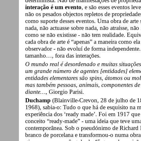
determinista. Não de manifestações de proprieda
interação é um evento
, e são esses eventos lev
não os pesados objectos repletos de propriedades
como suporte desses eventos. Uma obra de arte s
nada, não actuasse sobre nada, não atraísse, não 
como se não existisse - não tem realidade. Equiv
cada obra de arte é “apenas” a maneira como ela 
observador - não evoluí de forma independente.
tamanho…, fora das interações.
O mundo real é desordenado e muitas situações
um grande número de agentes [entidades] elemen
entidades elementares são spins, átomos ou mol
mas também pessoas, animais, componentes de e
diante…,
Giorgio Parisi.
Duchamp
(Blainville-Crevon, 28 de julho de 1
1968), sabia-o: Tudo o que há de esquisito na me
experiência dos ‘ready made’. Foi em 1917 que
conceito “ready-made” - uma ideia que teve uma 
contemporânea. Sob o pseudónimo de Richard
branco de porcelana e transformou-o numa obra