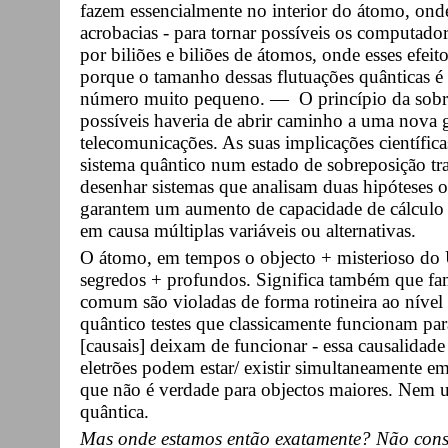
fazem essencialmente no interior do átomo, ond
acrobacias - para tornar possíveis os computado
por biliões e biliões de átomos, onde esses efeit
porque o tamanho dessas flutuações quânticas é
número muito pequeno. — O princípio da sobrep
possíveis haveria de abrir caminho a uma nova 
telecomunicações. As suas implicações científi
sistema quântico num estado de sobreposição tra
desenhar sistemas que analisam duas hipóteses o
garantem um aumento de capacidade de cálculo 
em causa múltiplas variáveis ou alternativas.
O átomo, em tempos o objecto + misterioso do U
segredos + profundos. Significa também que fami
comum são violadas de forma rotineira ao níve
quântico testes que classicamente funcionam para
[causais] deixam de funcionar - essa causalidade 
eletrões podem estar/ existir simultaneamente 
que não é verdade para objectos maiores. Nem u
quântica.
Mas onde estamos então exatamente? Não consi