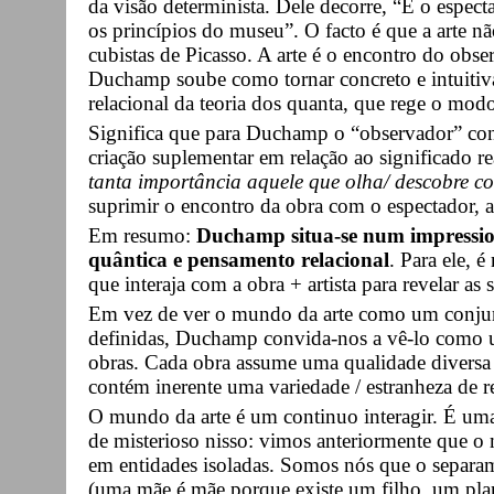
da visão determinista. Dele decorre, “É o espect
os princípios do museu”. O facto é que a arte nã
cubistas de Picasso. A arte é o encontro do obse
Duchamp soube como tornar concreto e intuitiva
relacional da teoria dos quanta, que rege o modo
Significa que para Duchamp o “observador” con
criação suplementar em relação ao significado r
tanta importância aquele que olha/ descobre c
suprimir o encontro da obra com o espectador, a
Em resumo:
Duchamp situa-se num impression
quântica e pensamento relacional
. Para ele, 
que interaja com a obra + artista para revelar as
Em vez de ver o mundo da arte como um conjun
definidas, Duchamp convida-nos a vê-lo como um
obras. Cada obra assume uma qualidade diversa c
contém inerente uma variedade / estranheza de 
O mundo da arte é um continuo interagir. É uma
de misterioso nisso: vimos anteriormente que 
em entidades isoladas. Somos nós que o separa
(uma mãe é mãe porque existe um filho, um pla