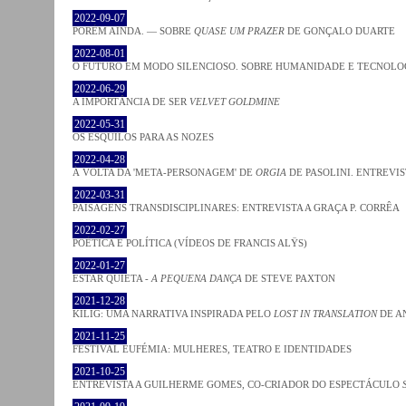
2022-09-07
PORÉM AINDA. — SOBRE
QUASE UM PRAZER
DE GONÇALO DUARTE
2022-08-01
O FUTURO EM MODO SILENCIOSO. SOBRE HUMANIDADE E TECNOLO
2022-06-29
A IMPORTÂNCIA DE SER
VELVET GOLDMINE
2022-05-31
OS ESQUILOS PARA AS NOZES
2022-04-28
À VOLTA DA 'META-PERSONAGEM' DE
ORGIA
DE PASOLINI. ENTREVIS
2022-03-31
PAISAGENS TRANSDISCIPLINARES: ENTREVISTA A GRAÇA P. CORRÊA
2022-02-27
POÉTICA E POLÍTICA (VÍDEOS DE FRANCIS ALŸS)
2022-01-27
ESTAR QUIETA -
A PEQUENA DANÇA
DE STEVE PAXTON
2021-12-28
KILIG: UMA NARRATIVA INSPIRADA PELO
LOST IN TRANSLATION
DE A
2021-11-25
FESTIVAL EUFÉMIA: MULHERES, TEATRO E IDENTIDADES
2021-10-25
ENTREVISTA A GUILHERME GOMES, CO-CRIADOR DO ESPECTÁCULO