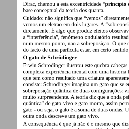
Dirac, chamou a esta excentricidade “
princípio
base conceptual da teoria dos quanta.
Cuidado: não significa que “vemos” diretament
vemos um eletrão em dois lugares. A “sobreposi
diretamente. É algo que produz efeitos observá
a “interferência”, fenómeno ondulatório result
num mesmo ponto, não a sobreposição. O que o
do facto de uma partícula estar, em certo senti
O gato de Schrödinger
Erwin Schrodinger ilustrou este quebra-cabeças
complexa experiência mental com uma história f
que tem como resultado uma criatura aparentem
consiste: Schrodinger imagina um gato que se 
sobreposição quântica de duas configurações: 
muito surpreendente. A teoria diz que a onda ps
quântica” de gato-vivo e gato-morto, assim p
gato - ou seja, o gato é a soma de duas ondas.
outra onda descreve um gato vivo.
A consequência é que já não é o mesmo que dize