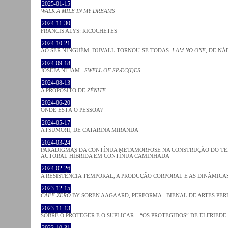
2025-01-15
WALK A MILE IN MY DREAMS
2024-11-30
FRANCIS ALYS: RICOCHETES
2024-10-21
AO SER NINGUÉM, DUVALL TORNOU-SE TODAS.
I AM NO ONE
, DE NÁ
2024-09-18
JOSÈFA NTJAM :
SWELL OF SPÆC(I)ES
2024-08-13
A PROPÓSITO DE
ZÉNITE
2024-06-20
ONDE ESTÁ O PESSOA?
2024-05-17
ΛƬSUMOЯI, DE CATARINA MIRANDA
2024-03-24
PARADIGMAS DA CONTÍNUA METAMORFOSE NA CONSTRUÇÃO DO TEM
AUTORAL HÍBRIDA EM CONTÍNUA CAMINHADA
2024-02-26
A RESISTÊNCIA TEMPORAL, A PRODUÇÃO CORPORAL E AS DINÂMIC
2023-12-15
CAFE ZERO
BY SOREN AAGAARD, PERFORMA - BIENAL DE ARTES PE
2023-11-13
SOBRE O PROTEGER E O SUPLICAR – “OS PROTEGIDOS” DE ELFRIEDE