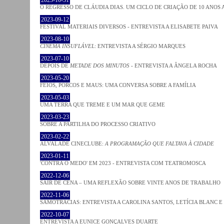
2023-10-31
O REGRESSO DE CLÁUDIA DIAS. UM CICLO DE CRIAÇÃO DE 10 ANOS 
2023-09-12
FESTIVAL MATERIAIS DIVERSOS - ENTREVISTA A ELISABETE PAIVA
2023-08-10
CINEMA INSUFLÁVEL
: ENTREVISTA A SÉRGIO MARQUES
2023-07-10
DEPOIS DE
METADE DOS MINUTOS
- ENTREVISTA A ÂNGELA ROCHA
2023-05-20
FEIOS, PORCOS E MAUS: UMA CONVERSA SOBRE A FAMÍLIA
2023-05-03
UMA TERRA QUE TREME E UM MAR QUE GEME
2023-03-23
SOBRE A PARTILHA DO PROCESSO CRIATIVO
2023-02-22
ALVALADE CINECLUBE:
A PROGRAMAÇÃO QUE FALTAVA À CIDADE
2023-01-11
'CONTRA O MEDO' EM 2023 - ENTREVISTA COM TEATROMOSCA
2022-12-06
SAIR DE CENA – UMA REFLEXÃO SOBRE VINTE ANOS DE TRABALHO
2022-11-06
SAMOTRACIAS: ENTREVISTA A CAROLINA SANTOS, LETÍCIA BLANC E
2022-10-07
ENTREVISTA A EUNICE GONÇALVES DUARTE