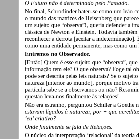
O Futuro não é determinado pelo Passado.
No final, Schrodinder bateu-se como um leão co
o mundo das matrizes de Heisenberg que parece
um sujeito que “observa”!, queria defender a im
clássica de Newton e Einstein. Todavia também e
reconhecer a derrota [aceitar a indeterminação].
como uma entidade permanente, mas como um E
Entremos no Observador.
[Então] Quem é esse sujeito que “observa”, qu
informação tem ele? O que observa? Foge tal ob
pode ser descrita pelas leis naturais? Se o suje
natureza [interior ao mundo], porque motivo tr
partícula sabe se a observamos ou não? Resumi
questão leva-nos finalmente às relações!
Não era estranho, perguntou Schiller a Goethe n
estavam ligados à natureza, por + que acreditas
‘eu’ criativo?
Onde finalmente se fala de Relações.
O núcleo da interpretação ‘relacional’ da teoria 