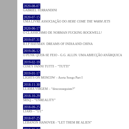
2020-08-07
GABRIEL FERRANDINI
2020-07-15
UMA LIVRE ASSOCIAÇÃO DO
HERE COME THE WARM JETS
2020-06-17
O CLASSICISMO DE NORMAN FUCKING ROCKWELL!
2019-07-31
R.I.P HAYMAN: DREAMS OF INDIA AND CHINA
2019-06-12
O PUNK QUER-SE FEIO - G.G. ALLIN: UMA ABJECÇÃO ANÁRQUICA
2019-02-19
COSEY FANNI TUTTI – “TUTTI”
2019-01-17
LIGHTS ON MOSCOW – Aorta Songs Part I
2018-11-30
LLAMA VIRGEM – “desconseguiste?”
2018-10-29
SRSQ – “UNREALITY”
2018-09-25
LIARS – “1/1”
2018-07-25
LEBANON HANOVER - “LET THEM BE ALIEN”