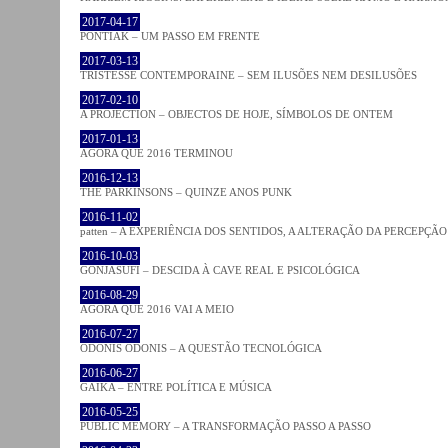
2017-04-17
PONTIAK – UM PASSO EM FRENTE
2017-03-13
TRISTESSE CONTEMPORAINE – SEM ILUSÕES NEM DESILUSÕES
2017-02-10
A PROJECTION – OBJECTOS DE HOJE, SÍMBOLOS DE ONTEM
2017-01-13
AGORA QUE 2016 TERMINOU
2016-12-13
THE PARKINSONS – QUINZE ANOS PUNK
2016-11-02
patten – A EXPERIÊNCIA DOS SENTIDOS, A ALTERAÇÃO DA PERCEPÇÃO
2016-10-03
GONJASUFI – DESCIDA À CAVE REAL E PSICOLÓGICA
2016-08-29
AGORA QUE 2016 VAI A MEIO
2016-07-27
ODONIS ODONIS – A QUESTÃO TECNOLÓGICA
2016-06-27
GAIKA – ENTRE POLÍTICA E MÚSICA
2016-05-25
PUBLIC MEMORY – A TRANSFORMAÇÃO PASSO A PASSO