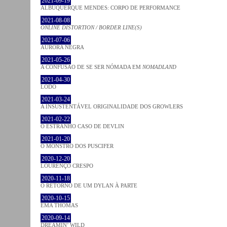
2021-09-19
ALBUQUERQUE MENDES: CORPO DE PERFORMANCE
2021-08-08
ONLINE DISTORTION / BORDER LINE(S)
2021-07-06
AURORA NEGRA
2021-05-26
A CONFUSÃO DE SE SER NÓMADA EM
NOMADLAND
2021-04-30
LODO
2021-03-24
A INSUSTENTÁVEL ORIGINALIDADE DOS GROWLERS
2021-02-22
O ESTRANHO CASO DE DEVLIN
2021-01-20
O MONSTRO DOS PUSCIFER
2020-12-20
LOURENÇO CRESPO
2020-11-18
O RETORNO DE UM DYLAN À PARTE
2020-10-15
EMA THOMAS
2020-09-14
DREAMIN’ WILD