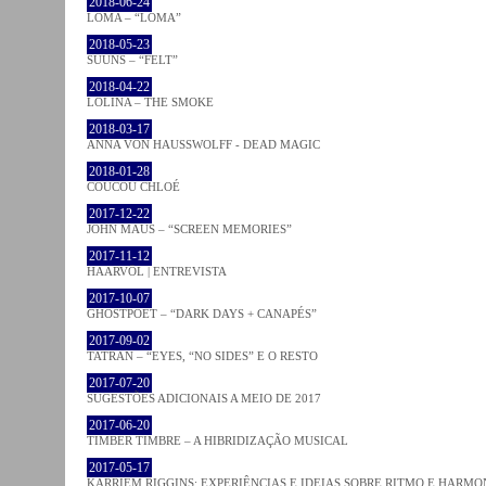
2018-06-24
LOMA – “LOMA”
2018-05-23
SUUNS – “FELT”
2018-04-22
LOLINA – THE SMOKE
2018-03-17
ANNA VON HAUSSWOLFF - DEAD MAGIC
2018-01-28
COUCOU CHLOÉ
2017-12-22
JOHN MAUS – “SCREEN MEMORIES”
2017-11-12
HAARVÖL | ENTREVISTA
2017-10-07
GHOSTPOET – “DARK DAYS + CANAPÉS”
2017-09-02
TATRAN – “EYES, “NO SIDES” E O RESTO
2017-07-20
SUGESTÕES ADICIONAIS A MEIO DE 2017
2017-06-20
TIMBER TIMBRE – A HIBRIDIZAÇÃO MUSICAL
2017-05-17
KARRIEM RIGGINS: EXPERIÊNCIAS E IDEIAS SOBRE RITMO E HARMO