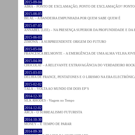
2015-09-04
ABRA – PONTO DE EXCLAMAÇÃO, PONTO DE EXCLAMAÇÃO!! PONTO 
2015-08-05
BILAL – A BANDEIRA EMPUNHADA POR QUEM SABE QUEM É
2015-07-05
ANNABEL (LEE) – NA PRESENÇA SUPERIOR DA PROFUNDIDADE E DA
2015-06-03
ZIMOWA – A SURPREENDENTE ORIGEM DO FUTURO
2015-05-04
FRANCESCA BELMONTE – A EMERGÊNCIA DE UMA ALMA VELHA JOV
2015-04-06
CHOCOLAT – A RELEVANTE EXTRAVAGÂNCIA DO VERDADEIRO ROCK
2015-03-03
DELHIA DE FRANCE, PENTATONES E O LIRISMO NA ERA ELECTRÓNIC
2015-02-02
TĀLĀ – VOLTA AO MUNDO EM DOIS EP’S
2014-12-30
SILK RHODES - Viagem no Tempo
2014-12-02
ARCA – O SURREALISMO FUTURISTA
2014-10-30
MONEY – É TEMPO DE PARAR
2014-09-30