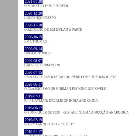
2021-01-20
O MONSTRO DOS PUSCIFER
2020-12-20
LOURENÇO CRESPO
2020-11-18
O RETORNO DE UM DYLAN À PARTE
2020-10-15
EMA THOMAS
2020-09-14
DREAMIN’ WILD
2020-08-07
GABRIEL FERRANDINI
2020-07-15
UMA LIVRE ASSOCIAÇÃO DO
HERE COME THE WARM JETS
2020-06-17
O CLASSICISMO DE NORMAN FUCKING ROCKWELL!
2019-07-31
R.I.P HAYMAN: DREAMS OF INDIA AND CHINA
2019-06-12
O PUNK QUER-SE FEIO - G.G. ALLIN: UMA ABJECÇÃO ANÁRQUICA
2019-02-19
COSEY FANNI TUTTI – “TUTTI”
2019-01-17
LIGHTS ON MOSCOW – Aorta Songs Part I