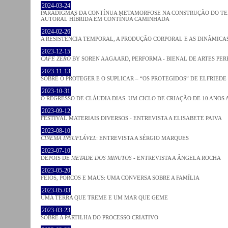
2024-03-24
PARADIGMAS DA CONTÍNUA METAMORFOSE NA CONSTRUÇÃO DO TEM
AUTORAL HÍBRIDA EM CONTÍNUA CAMINHADA
2024-02-26
A RESISTÊNCIA TEMPORAL, A PRODUÇÃO CORPORAL E AS DINÂMIC
2023-12-15
CAFE ZERO
BY SOREN AAGAARD, PERFORMA - BIENAL DE ARTES PE
2023-11-13
SOBRE O PROTEGER E O SUPLICAR – “OS PROTEGIDOS” DE ELFRIEDE
2023-10-31
O REGRESSO DE CLÁUDIA DIAS. UM CICLO DE CRIAÇÃO DE 10 ANOS 
2023-09-12
FESTIVAL MATERIAIS DIVERSOS - ENTREVISTA A ELISABETE PAIVA
2023-08-10
CINEMA INSUFLÁVEL
: ENTREVISTA A SÉRGIO MARQUES
2023-07-10
DEPOIS DE
METADE DOS MINUTOS
- ENTREVISTA A ÂNGELA ROCHA
2023-05-20
FEIOS, PORCOS E MAUS: UMA CONVERSA SOBRE A FAMÍLIA
2023-05-03
UMA TERRA QUE TREME E UM MAR QUE GEME
2023-03-23
SOBRE A PARTILHA DO PROCESSO CRIATIVO