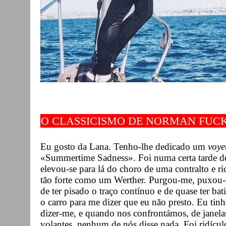
O CLASSICISMO DE NORMAN FUC
Eu gosto da Lana. Tenho-lhe dedicado um
voye
«Summertime Sadness». Foi numa certa tarde de
elevou-se para lá do choro de uma contralto e r
tão forte como um Werther. Purgou-me, puxou-m
de ter pisado o traço contínuo e de quase ter b
o carro para me dizer que eu não presto. Eu tinha
dizer-me, e quando nos confrontámos, de janelas
volantes, nenhum de nós disse nada. Foi ridículo