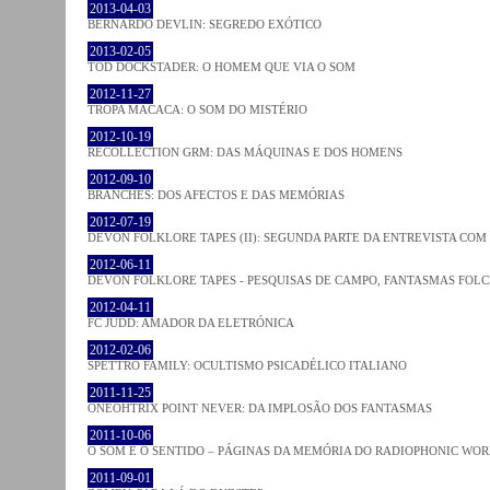
2013-04-03
BERNARDO DEVLIN: SEGREDO EXÓTICO
2013-02-05
TOD DOCKSTADER: O HOMEM QUE VIA O SOM
2012-11-27
TROPA MACACA: O SOM DO MISTÉRIO
2012-10-19
RECOLLECTION GRM: DAS MÁQUINAS E DOS HOMENS
2012-09-10
BRANCHES: DOS AFECTOS E DAS MEMÓRIAS
2012-07-19
DEVON FOLKLORE TAPES (II): SEGUNDA PARTE DA ENTREVISTA CO
2012-06-11
DEVON FOLKLORE TAPES - PESQUISAS DE CAMPO, FANTASMAS FOL
2012-04-11
FC JUDD: AMADOR DA ELETRÓNICA
2012-02-06
SPETTRO FAMILY: OCULTISMO PSICADÉLICO ITALIANO
2011-11-25
ONEOHTRIX POINT NEVER: DA IMPLOSÃO DOS FANTASMAS
2011-10-06
O SOM E O SENTIDO – PÁGINAS DA MEMÓRIA DO RADIOPHONIC WO
2011-09-01