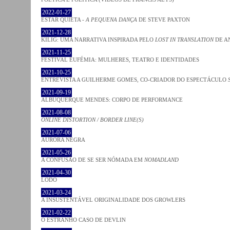
2022-01-27
ESTAR QUIETA -
A PEQUENA DANÇA
DE STEVE PAXTON
2021-12-28
KILIG: UMA NARRATIVA INSPIRADA PELO
LOST IN TRANSLATION
DE A
2021-11-25
FESTIVAL EUFÉMIA: MULHERES, TEATRO E IDENTIDADES
2021-10-25
ENTREVISTA A GUILHERME GOMES, CO-CRIADOR DO ESPECTÁCULO
2021-09-19
ALBUQUERQUE MENDES: CORPO DE PERFORMANCE
2021-08-08
ONLINE DISTORTION / BORDER LINE(S)
2021-07-06
AURORA NEGRA
2021-05-26
A CONFUSÃO DE SE SER NÓMADA EM
NOMADLAND
2021-04-30
LODO
2021-03-24
A INSUSTENTÁVEL ORIGINALIDADE DOS GROWLERS
2021-02-22
O ESTRANHO CASO DE DEVLIN