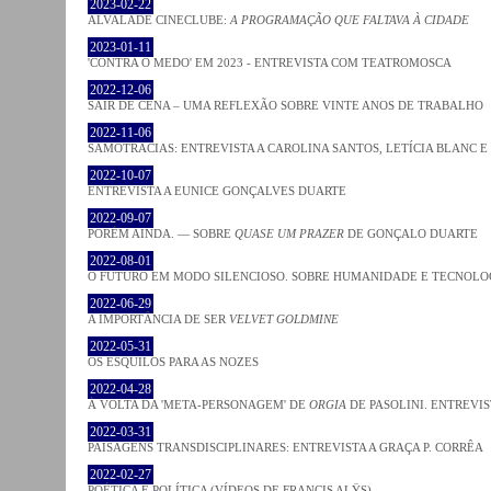
2023-02-22
ALVALADE CINECLUBE:
A PROGRAMAÇÃO QUE FALTAVA À CIDADE
2023-01-11
'CONTRA O MEDO' EM 2023 - ENTREVISTA COM TEATROMOSCA
2022-12-06
SAIR DE CENA – UMA REFLEXÃO SOBRE VINTE ANOS DE TRABALHO
2022-11-06
SAMOTRACIAS: ENTREVISTA A CAROLINA SANTOS, LETÍCIA BLANC E
2022-10-07
ENTREVISTA A EUNICE GONÇALVES DUARTE
2022-09-07
PORÉM AINDA. — SOBRE
QUASE UM PRAZER
DE GONÇALO DUARTE
2022-08-01
O FUTURO EM MODO SILENCIOSO. SOBRE HUMANIDADE E TECNOLO
2022-06-29
A IMPORTÂNCIA DE SER
VELVET GOLDMINE
2022-05-31
OS ESQUILOS PARA AS NOZES
2022-04-28
À VOLTA DA 'META-PERSONAGEM' DE
ORGIA
DE PASOLINI. ENTREVIS
2022-03-31
PAISAGENS TRANSDISCIPLINARES: ENTREVISTA A GRAÇA P. CORRÊA
2022-02-27
POÉTICA E POLÍTICA (VÍDEOS DE FRANCIS ALŸS)