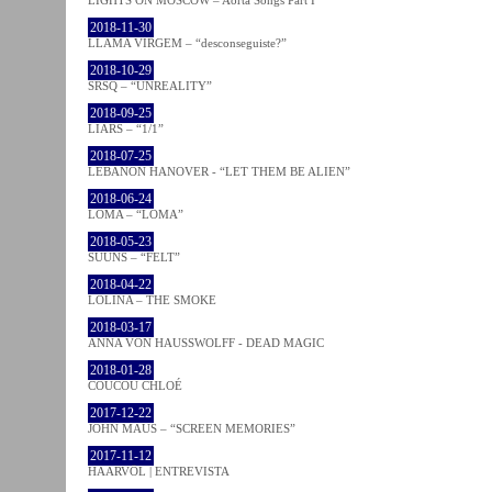
2018-11-30
LLAMA VIRGEM – “desconseguiste?”
2018-10-29
SRSQ – “UNREALITY”
2018-09-25
LIARS – “1/1”
2018-07-25
LEBANON HANOVER - “LET THEM BE ALIEN”
2018-06-24
LOMA – “LOMA”
2018-05-23
SUUNS – “FELT”
2018-04-22
LOLINA – THE SMOKE
2018-03-17
ANNA VON HAUSSWOLFF - DEAD MAGIC
2018-01-28
COUCOU CHLOÉ
2017-12-22
JOHN MAUS – “SCREEN MEMORIES”
2017-11-12
HAARVÖL | ENTREVISTA