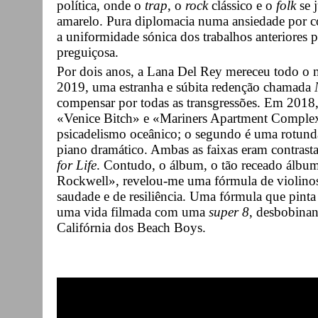
política, onde o
trap
, o
rock
clássico e o
folk
se j
amarelo. Pura diplomacia numa ansiedade por con
a uniformidade sónica dos trabalhos anteriores
preguiçosa.
Por dois anos, a Lana Del Rey mereceu todo o
2019, uma estranha e súbita redenção chamada
compensar por todas as transgressões. Em 2018, 
«Venice Bitch» e «Mariners Apartment Complex
psicadelismo oceânico; o segundo é uma rotund
piano dramático. Ambas as faixas eram contrast
for Life
. Contudo, o álbum, o tão receado álb
Rockwell», revelou-me uma fórmula de violinos,
saudade e de resiliência. Uma fórmula que pint
uma vida filmada com uma
super 8
, desbobina
Califórnia dos Beach Boys.