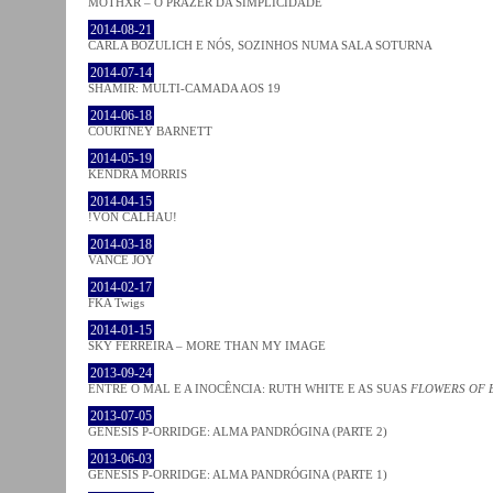
MOTHXR – O PRAZER DA SIMPLICIDADE
2014-08-21
CARLA BOZULICH E NÓS, SOZINHOS NUMA SALA SOTURNA
2014-07-14
SHAMIR: MULTI-CAMADA AOS 19
2014-06-18
COURTNEY BARNETT
2014-05-19
KENDRA MORRIS
2014-04-15
!VON CALHAU!
2014-03-18
VANCE JOY
2014-02-17
FKA Twigs
2014-01-15
SKY FERREIRA – MORE THAN MY IMAGE
2013-09-24
ENTRE O MAL E A INOCÊNCIA: RUTH WHITE E AS SUAS
FLOWERS OF 
2013-07-05
GENESIS P-ORRIDGE: ALMA PANDRÓGINA (PARTE 2)
2013-06-03
GENESIS P-ORRIDGE: ALMA PANDRÓGINA (PARTE 1)