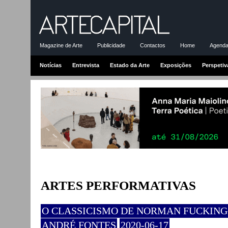
Magazine de Arte
Publicidade
Contactos
Home
Agenda-
Notícias
Entrevista
Estado da Arte
Exposições
Perspetiv
ARTES PERFORMATIVAS
O CLASSICISMO DE NORMAN FUCKIN
ANDRÉ FONTES
2020-06-17