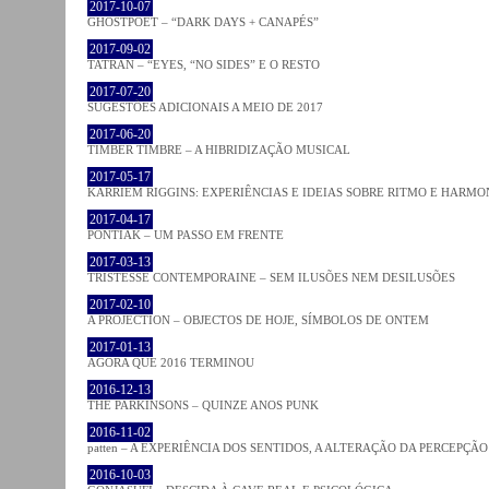
2017-10-07
GHOSTPOET – “DARK DAYS + CANAPÉS”
2017-09-02
TATRAN – “EYES, “NO SIDES” E O RESTO
2017-07-20
SUGESTÕES ADICIONAIS A MEIO DE 2017
2017-06-20
TIMBER TIMBRE – A HIBRIDIZAÇÃO MUSICAL
2017-05-17
KARRIEM RIGGINS: EXPERIÊNCIAS E IDEIAS SOBRE RITMO E HARMO
2017-04-17
PONTIAK – UM PASSO EM FRENTE
2017-03-13
TRISTESSE CONTEMPORAINE – SEM ILUSÕES NEM DESILUSÕES
2017-02-10
A PROJECTION – OBJECTOS DE HOJE, SÍMBOLOS DE ONTEM
2017-01-13
AGORA QUE 2016 TERMINOU
2016-12-13
THE PARKINSONS – QUINZE ANOS PUNK
2016-11-02
patten – A EXPERIÊNCIA DOS SENTIDOS, A ALTERAÇÃO DA PERCEPÇÃO
2016-10-03