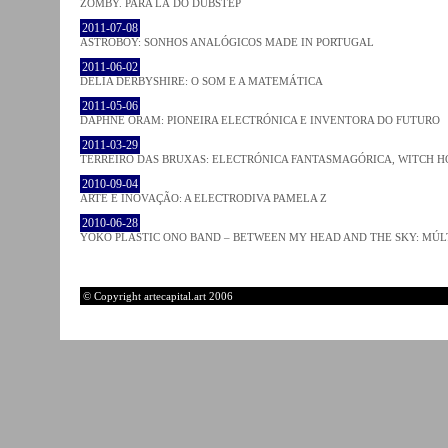
ZOMBY. PARA LÁ DO DUBSTEP
2011-07-08
ASTROBOY: SONHOS ANALÓGICOS MADE IN PORTUGAL
2011-06-02
DELIA DERBYSHIRE: O SOM E A MATEMÁTICA
2011-05-06
DAPHNE ORAM: PIONEIRA ELECTRÓNICA E INVENTORA DO FUTURO
2011-03-29
TERREIRO DAS BRUXAS: ELECTRÓNICA FANTASMAGÓRICA, WITCH HO
2010-09-04
ARTE E INOVAÇÃO: A ELECTRODIVA PAMELA Z
2010-06-28
YOKO PLASTIC ONO BAND – BETWEEN MY HEAD AND THE SKY: MÚLT
© Copyright artecapital.art 2006