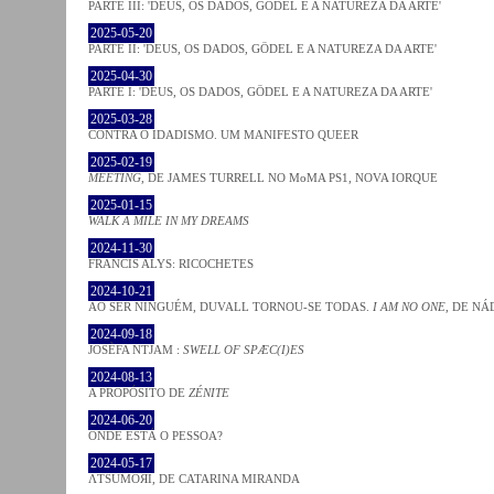
PARTE III: 'DEUS, OS DADOS, GÖDEL E A NATUREZA DA ARTE'
2025-05-20
PARTE II: 'DEUS, OS DADOS, GÖDEL E A NATUREZA DA ARTE'
2025-04-30
PARTE I: 'DEUS, OS DADOS, GÖDEL E A NATUREZA DA ARTE'
2025-03-28
CONTRA O IDADISMO. UM MANIFESTO QUEER
2025-02-19
MEETING
, DE JAMES TURRELL NO MoMA PS1, NOVA IORQUE
2025-01-15
WALK A MILE IN MY DREAMS
2024-11-30
FRANCIS ALYS: RICOCHETES
2024-10-21
AO SER NINGUÉM, DUVALL TORNOU-SE TODAS.
I AM NO ONE
, DE NÁ
2024-09-18
JOSÈFA NTJAM :
SWELL OF SPÆC(I)ES
2024-08-13
A PROPÓSITO DE
ZÉNITE
2024-06-20
ONDE ESTÁ O PESSOA?
2024-05-17
ΛƬSUMOЯI, DE CATARINA MIRANDA