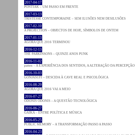
2017-04-17
PONTIAK – UM PASSO EM FRENTE
2017-03-13
TRISTESSE CONTEMPORAINE – SEM ILUSÕES NEM DESILUSÕES
2017-02-10
A PROJECTION – OBJECTOS DE HOJE, SÍMBOLOS DE ONTEM
2017-01-13
AGORA QUE 2016 TERMINOU
2016-12-13
THE PARKINSONS – QUINZE ANOS PUNK
2016-11-02
patten – A EXPERIÊNCIA DOS SENTIDOS, A ALTERAÇÃO DA PERCEPÇÃO
2016-10-03
GONJASUFI – DESCIDA À CAVE REAL E PSICOLÓGICA
2016-08-29
AGORA QUE 2016 VAI A MEIO
2016-07-27
ODONIS ODONIS – A QUESTÃO TECNOLÓGICA
2016-06-27
GAIKA – ENTRE POLÍTICA E MÚSICA
2016-05-25
PUBLIC MEMORY – A TRANSFORMAÇÃO PASSO A PASSO
2016-04-23