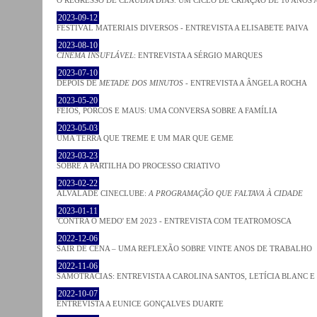
2023-09-12
FESTIVAL MATERIAIS DIVERSOS - ENTREVISTA A ELISABETE PAIVA
2023-08-10
CINEMA INSUFLÁVEL
: ENTREVISTA A SÉRGIO MARQUES
2023-07-10
DEPOIS DE
METADE DOS MINUTOS
- ENTREVISTA A ÂNGELA ROCHA
2023-05-20
FEIOS, PORCOS E MAUS: UMA CONVERSA SOBRE A FAMÍLIA
2023-05-03
UMA TERRA QUE TREME E UM MAR QUE GEME
2023-03-23
SOBRE A PARTILHA DO PROCESSO CRIATIVO
2023-02-22
ALVALADE CINECLUBE:
A PROGRAMAÇÃO QUE FALTAVA À CIDADE
2023-01-11
'CONTRA O MEDO' EM 2023 - ENTREVISTA COM TEATROMOSCA
2022-12-06
SAIR DE CENA – UMA REFLEXÃO SOBRE VINTE ANOS DE TRABALHO
2022-11-06
SAMOTRACIAS: ENTREVISTA A CAROLINA SANTOS, LETÍCIA BLANC E
2022-10-07
ENTREVISTA A EUNICE GONÇALVES DUARTE