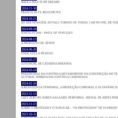
WALK A MILE IN MY DREAMS
2024-11-30
FRANCIS ALYS: RICOCHETES
2024-10-21
AO SER NINGUÉM, DUVALL TORNOU-SE TODAS.
I AM NO ONE
, DE NÁ
2024-09-18
JOSÈFA NTJAM :
SWELL OF SPÆC(I)ES
2024-08-13
A PROPÓSITO DE
ZÉNITE
2024-06-20
ONDE ESTÁ O PESSOA?
2024-05-17
ΛƬSUMOЯI, DE CATARINA MIRANDA
2024-03-24
PARADIGMAS DA CONTÍNUA METAMORFOSE NA CONSTRUÇÃO DO TEM
AUTORAL HÍBRIDA EM CONTÍNUA CAMINHADA
2024-02-26
A RESISTÊNCIA TEMPORAL, A PRODUÇÃO CORPORAL E AS DINÂMIC
2023-12-15
CAFE ZERO
BY SOREN AAGAARD, PERFORMA - BIENAL DE ARTES PE
2023-11-13
SOBRE O PROTEGER E O SUPLICAR – “OS PROTEGIDOS” DE ELFRIEDE
2023-10-31
O REGRESSO DE CLÁUDIA DIAS. UM CICLO DE CRIAÇÃO DE 10 ANOS 