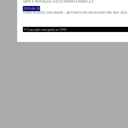
ARTE E INOVAÇÃO: A ELECTRODIVA PAMELA Z
2010-06-28
YOKO PLASTIC ONO BAND – BETWEEN MY HEAD AND THE SKY: MÚLT
© Copyright artecapital.art 2006