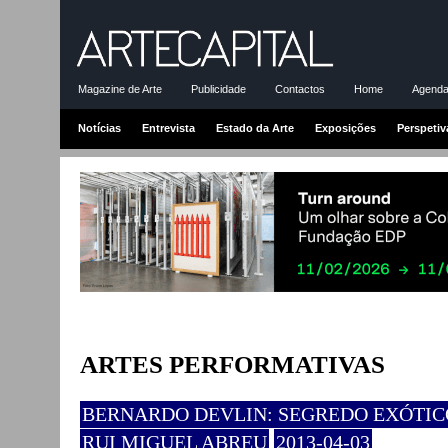
Magazine de Arte
Publicidade
Contactos
Home
Agenda-
Notícias
Entrevista
Estado da Arte
Exposições
Perspetiv
ARTES PERFORMATIVAS
BERNARDO DEVLIN: SEGREDO EXÓTIC
RUI MIGUEL ABREU
2013-04-03