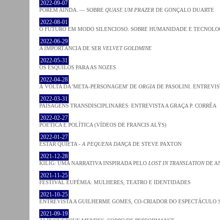
2022-09-07
PORÉM AINDA. — SOBRE
QUASE UM PRAZER
DE GONÇALO DUARTE
2022-08-01
O FUTURO EM MODO SILENCIOSO. SOBRE HUMANIDADE E TECNOLO
2022-06-29
A IMPORTÂNCIA DE SER
VELVET GOLDMINE
2022-05-31
OS ESQUILOS PARA AS NOZES
2022-04-28
À VOLTA DA 'META-PERSONAGEM' DE
ORGIA
DE PASOLINI. ENTREVIS
2022-03-31
PAISAGENS TRANSDISCIPLINARES: ENTREVISTA A GRAÇA P. CORRÊA
2022-02-27
POÉTICA E POLÍTICA (VÍDEOS DE FRANCIS ALŸS)
2022-01-27
ESTAR QUIETA -
A PEQUENA DANÇA
DE STEVE PAXTON
2021-12-28
KILIG: UMA NARRATIVA INSPIRADA PELO
LOST IN TRANSLATION
DE A
2021-11-25
FESTIVAL EUFÉMIA: MULHERES, TEATRO E IDENTIDADES
2021-10-25
ENTREVISTA A GUILHERME GOMES, CO-CRIADOR DO ESPECTÁCULO
2021-09-19