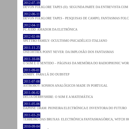
2012-07-19
DEVON FOLKLORE TAPES (II): SEGUNDA PARTE DA ENTREVISTA CO
2012-06-11
DEVON FOLKLORE TAPES - PESQUISAS DE CAMPO, FANTASMAS FOL
2012-04-11
FC JUDD: AMADOR DA ELETRÓNICA
2012-02-06
SPETTRO FAMILY: OCULTISMO PSICADÉLICO ITALIANO
2011-11-25
ONEOHTRIX POINT NEVER: DA IMPLOSÃO DOS FANTASMAS
2011-10-06
O SOM E O SENTIDO – PÁGINAS DA MEMÓRIA DO RADIOPHONIC WO
2011-09-01
ZOMBY. PARA LÁ DO DUBSTEP
2011-07-08
ASTROBOY: SONHOS ANALÓGICOS MADE IN PORTUGAL
2011-06-02
DELIA DERBYSHIRE: O SOM E A MATEMÁTICA
2011-05-06
DAPHNE ORAM: PIONEIRA ELECTRÓNICA E INVENTORA DO FUTURO
2011-03-29
TERREIRO DAS BRUXAS: ELECTRÓNICA FANTASMAGÓRICA, WITCH HO
2010-09-04