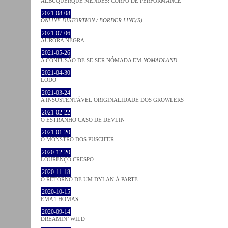
ALBUQUERQUE MENDES: CORPO DE PERFORMANCE
2021-08-08
ONLINE DISTORTION / BORDER LINE(S)
2021-07-06
AURORA NEGRA
2021-05-26
A CONFUSÃO DE SE SER NÓMADA EM
NOMADLAND
2021-04-30
LODO
2021-03-24
A INSUSTENTÁVEL ORIGINALIDADE DOS GROWLERS
2021-02-22
O ESTRANHO CASO DE DEVLIN
2021-01-20
O MONSTRO DOS PUSCIFER
2020-12-20
LOURENÇO CRESPO
2020-11-18
O RETORNO DE UM DYLAN À PARTE
2020-10-15
EMA THOMAS
2020-09-14
DREAMIN’ WILD