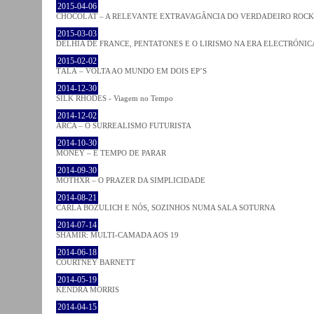
2015-04-06
CHOCOLAT – A RELEVANTE EXTRAVAGÂNCIA DO VERDADEIRO ROCK
2015-03-03
DELHIA DE FRANCE, PENTATONES E O LIRISMO NA ERA ELECTRÓNIC
2015-02-02
TĀLĀ – VOLTA AO MUNDO EM DOIS EP’S
2014-12-30
SILK RHODES - Viagem no Tempo
2014-12-02
ARCA – O SURREALISMO FUTURISTA
2014-10-30
MONEY – É TEMPO DE PARAR
2014-09-30
MOTHXR – O PRAZER DA SIMPLICIDADE
2014-08-21
CARLA BOZULICH E NÓS, SOZINHOS NUMA SALA SOTURNA
2014-07-14
SHAMIR: MULTI-CAMADA AOS 19
2014-06-18
COURTNEY BARNETT
2014-05-19
KENDRA MORRIS
2014-04-15