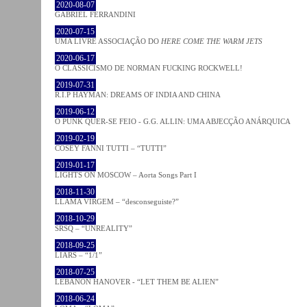
2020-08-07
GABRIEL FERRANDINI
2020-07-15
UMA LIVRE ASSOCIAÇÃO DO
HERE COME THE WARM JETS
2020-06-17
O CLASSICISMO DE NORMAN FUCKING ROCKWELL!
2019-07-31
R.I.P HAYMAN: DREAMS OF INDIA AND CHINA
2019-06-12
O PUNK QUER-SE FEIO - G.G. ALLIN: UMA ABJECÇÃO ANÁRQUICA
2019-02-19
COSEY FANNI TUTTI – “TUTTI”
2019-01-17
LIGHTS ON MOSCOW – Aorta Songs Part I
2018-11-30
LLAMA VIRGEM – “desconseguiste?”
2018-10-29
SRSQ – “UNREALITY”
2018-09-25
LIARS – “1/1”
2018-07-25
LEBANON HANOVER - “LET THEM BE ALIEN”
2018-06-24