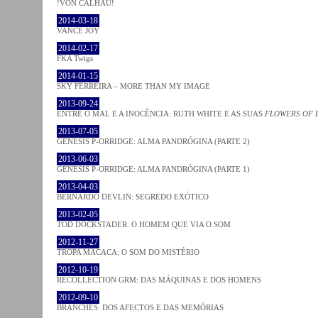
!VON CALHAU!
2014-03-18
VANCE JOY
2014-02-17
FKA Twigs
2014-01-15
SKY FERREIRA – MORE THAN MY IMAGE
2013-09-24
ENTRE O MAL E A INOCÊNCIA: RUTH WHITE E AS SUAS
FLOWERS OF 
2013-07-05
GENESIS P-ORRIDGE: ALMA PANDRÓGINA (PARTE 2)
2013-06-03
GENESIS P-ORRIDGE: ALMA PANDRÓGINA (PARTE 1)
2013-04-03
BERNARDO DEVLIN: SEGREDO EXÓTICO
2013-02-05
TOD DOCKSTADER: O HOMEM QUE VIA O SOM
2012-11-27
TROPA MACACA: O SOM DO MISTÉRIO
2012-10-19
RECOLLECTION GRM: DAS MÁQUINAS E DOS HOMENS
2012-09-10
BRANCHES: DOS AFECTOS E DAS MEMÓRIAS