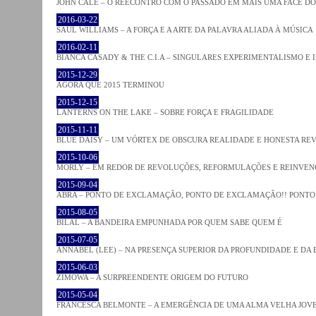
JOHN CALE – O REECONTRO COM O PASSADO EM MAIS UMA FACE D
2016-03-22
SAUL WILLIAMS – A FORÇA E A ARTE DA PALAVRA ALIADA À MÚSICA
2016-02-11
BIANCA CASADY & THE C.I.A – SINGULARES EXPERIMENTALISMO E
2015-12-29
AGORA QUE 2015 TERMINOU
2015-12-15
LANTERNS ON THE LAKE – SOBRE FORÇA E FRAGILIDADE
2015-11-11
BLUE DAISY – UM VÓRTEX DE OBSCURA REALIDADE E HONESTA RE
2015-10-06
MORLY – EM REDOR DE REVOLUÇÕES, REFORMULAÇÕES E REINVEN
2015-09-04
ABRA – PONTO DE EXCLAMAÇÃO, PONTO DE EXCLAMAÇÃO!! PONTO 
2015-08-05
BILAL – A BANDEIRA EMPUNHADA POR QUEM SABE QUEM É
2015-07-05
ANNABEL (LEE) – NA PRESENÇA SUPERIOR DA PROFUNDIDADE E DA
2015-06-03
ZIMOWA – A SURPREENDENTE ORIGEM DO FUTURO
2015-05-04
FRANCESCA BELMONTE – A EMERGÊNCIA DE UMA ALMA VELHA JOV