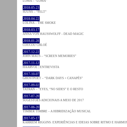
LOMA – “LOMA”
2018-05-23
SUUNS – “FELT”
2018-04-22
LOLINA – THE SMOKE
2018-03-17
ANNA VON HAUSSWOLFF - DEAD MAGIC
2018-01-28
COUCOU CHLOÉ
2017-12-22
JOHN MAUS – “SCREEN MEMORIES”
2017-11-12
HAARVÖL | ENTREVISTA
2017-10-07
GHOSTPOET – “DARK DAYS + CANAPÉS”
2017-09-02
TATRAN – “EYES, “NO SIDES” E O RESTO
2017-07-20
SUGESTÕES ADICIONAIS A MEIO DE 2017
2017-06-20
TIMBER TIMBRE – A HIBRIDIZAÇÃO MUSICAL
2017-05-17
KARRIEM RIGGINS: EXPERIÊNCIAS E IDEIAS SOBRE RITMO E HARMO