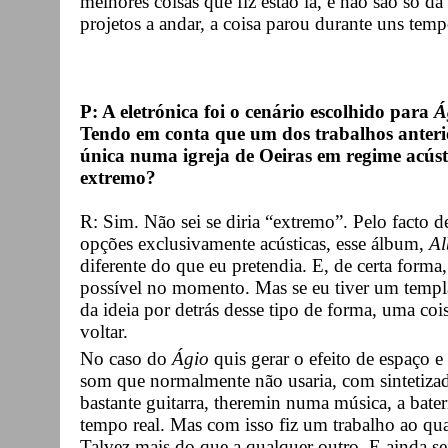
melhores coisas que fiz estão lá, e não são só d
projetos a andar, a coisa parou durante uns temp
P: A eletrónica foi o cenário escolhido para
Á
Tendo em conta que um dos trabalhos anterio
única numa igreja de Oeiras em regime acúst
extremo?
R: Sim. Não sei se diria “extremo”. Pelo facto d
opções exclusivamente acústicas, esse álbum,
Al
diferente do que eu pretendia. E, de certa forma
possível no momento. Mas se eu tiver um templat
da ideia por detrás desse tipo de forma, uma cois
voltar.
No caso do
Ágio
quis gerar o efeito de espaço e 
som que normalmente não usaria, com sintetizado
bastante guitarra, theremin numa música, a bate
tempo real. Mas com isso fiz um trabalho ao qu
Talvez mais do que a qualquer outro. E ainda se