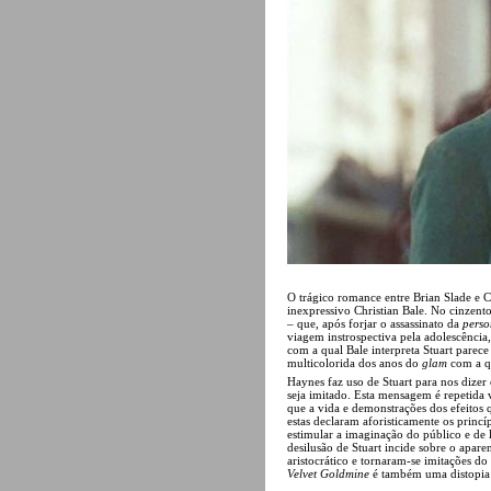
O trágico romance entre Brian Slade e C
inexpressivo Christian Bale. No cinzent
– que, após forjar o assassinato da
pers
viagem instrospectiva pela adolescênci
com a qual Bale interpreta Stuart parec
multicolorida dos anos do
glam
com a q
Haynes faz uso de Stuart para nos dizer o
seja imitado. Esta mensagem é repetida 
que a vida e demonstrações dos efeitos
estas declaram aforisticamente os princí
estimular a imaginação do público e de
desilusão de Stuart incide sobre o apare
aristocrático e tornaram-se imitações d
Velvet Goldmine
é também uma distopia r