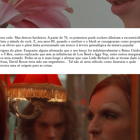
eu cedo. Mas deixou herdeiros. A partir de 76, os primeiros punk-rockers diluíram a excentrici
iniu a atitude do rock. E, nos anos 80, quando o
eyeliner
e o
blush
se consagraram como propri
ou-se óbvio que o
glam
tinha acrescentado um tronco à árvore genealógica da música popular.
origens do
glam
. Enquanto alguns afirmarão que o seu berço foi indubitavelmente o Reino Unido,
e T-Rex, outros replicarão que sem as influências de Lou Reed e Iggy Pop, entre outros margina
a teria existido. Poder-se-ia ir mais longe e afirmar que caso Little Richard não se tivesse dado 
ruta, David Bowie teria sido um engenheiro... Tal não só seria ridículo como ilustraria o quão
rocura uma só origem para as coisas.