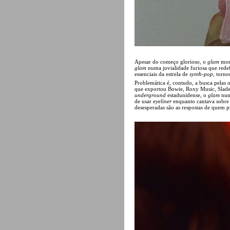
Apesar do começo glorioso, o
glam
morr
glam
numa jovialidade furiosa que redef
essenciais da estrela de
synth-pop
, torn
Problemática é, contudo, a busca pelas 
que exportou Bowie, Roxy Music, Slade 
underground
estadunidense, o
glam
nunc
de usar
eyeliner
enquanto cantava sobre f
desesperadas são as respostas de quem p