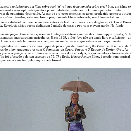
Haynes:
e se fizéssemos um filme sobre rock ‘n’ roll que fosse também sobre arte?
Sim, um filme
so
s mostrava-se optimista quanto à possibilidade de prestar ao rock o mais perfeito tributo
aynes de optimismo desmedido. Apesar de projectos semelhantes terem produzido generosos trib
om of the Paradise
, estes não foram propriamente filmes sobre arte, mas filmes artísticos.
dmine
é dedicado à instância mais excêntrica da história do
rock
: a era do
glam-rock
. David Bowi
x. Revolucionários que se dedicaram à missão de casar a
pop
com o avant-garde. No fundo,
emancipação. Uma emancipação das limitações estéticas e morais da cultura hippie. Crosby, Still
alentosos, mas pareciam agricultores. E em 1969, o
free-love
não era ainda livre o suficiente – a 
ão Francisco, onde homossexuais não precisavam de declarar que estavam
só a experimentar
.
 pedidos de divórcio à cultura hippie dá pelo nome de
Phantom of the Paradise
. O musical de 
icos do
glam
justapondo-os com
O Fantasma da Ópera
,
Fausto
e
O Retrato de Dorian Gray
. As
m guerra à geração anterior numa saturnália musical de nostalgia, ficção científica e bissexualidad
ise
foi ofuscado pelo seu sucessor de 75,
The Rocky Horror Picture Show
, baseado num musical
e levou a melhor pela simplicidade formal.