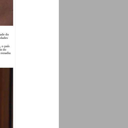
dade do
edades
 o país
is do
à ousadia