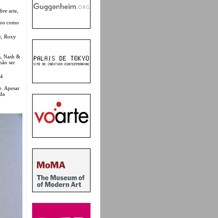
bre
arte,
utos como
e, Roxy
s, Nash &
não ser
74
e. Apesar
 da