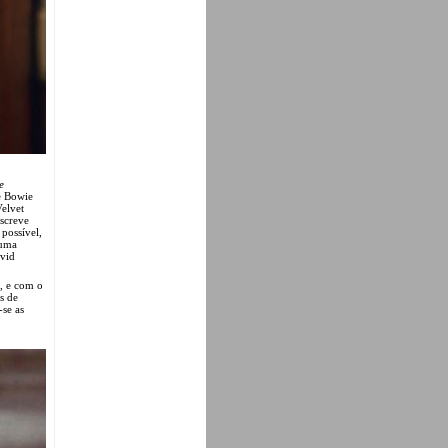
e
 e Bowie
Velvet
screve
possível,
 uma
avid
, e com o
s de
-se as