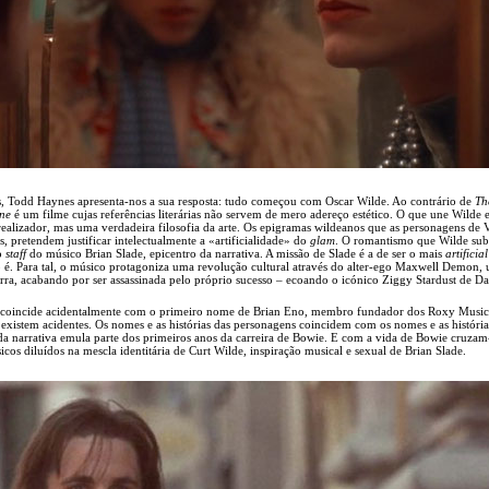
, Todd Haynes apresenta-nos a sua resposta: tudo começou com Oscar Wilde. Ao contrário de
Th
ne
é um filme cujas referências literárias não servem de mero adereço estético. O que une Wilde
realizador, mas uma verdadeira filosofia da arte. Os epigramas wildeanos que as personagens de 
pretendem justificar intelectualmente a «artificialidade» do
glam
. O romantismo que Wilde sub
o
staff
do músico Brian Slade, epicentro da narrativa. A missão de Slade é a de ser o mais
artificial
o é. Para tal, o músico protagoniza uma revolução cultural através do alter-ego Maxwell Demon,
Terra, acabando por ser assassinada pelo próprio sucesso – ecoando o icónico Ziggy Stardust de D
 coincide acidentalmente com o primeiro nome de Brian Eno, membro fundador dos Roxy Music
existem acidentes. Os nomes e as histórias das personagens coincidem com os nomes e as história
 da narrativa emula parte dos primeiros anos da carreira de Bowie. E com a vida de Bowie cruzam
os diluídos na mescla identitária de Curt Wilde, inspiração musical e sexual de Brian Slade.