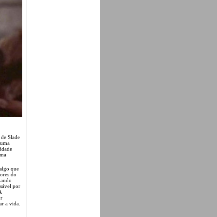
 de Slade
a uma
vidade
ama
 algo que
iores do
uando
sável por
A
r
ar a vida.