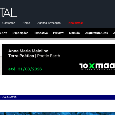
Contactos
Home
Agenda-Artecapital
Newsletter
a Arte
Exposições
Perspetiva
Preview
Opinião
Arquitetura&Des
A
T GOLDMINE