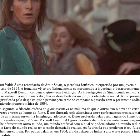
urt Wilde é uma recordação de Artur Stuart, o jornalista britânico interpretado por um jovem e
o ano de 1984, o jornalista vê-se profissionalmente comprometido a investigar o desaparecimento
ona
Maxwell Demon, condena o
glam-rock
à extinção. As investigações de Stuart conduzem-no 
a, recordando a importância do
glam
na descoberta da sua própria identidade sexual. A inexpressi
e justificada pelo desgosto que a personagem sente ao comparar o passado com o presente: a azáf
uietude monocromática de 1984.
 seguinte: a filosofia estética do
glam
assentava na máxima de que o artista tem o dever de criar
vezes e vezes ao longo do filme. É-nos ilustrada pela alternância entre performances musicais ma
 que as mesmas surtem na imaginação adolescente. É-nos proferida pelas personagens do filme, q
pios estéticos que
justificam
Maxwell Demon. A figura da estrela de rock é, de certa forma, respon
 lhe oferecer um outro mundo, um mundo artificial com o qual se poderá adornar o mundo real. 
nte facto do mundo real se ter tornado demasiado realista. As figuras da
pop
perderam o seu fulgo
o homem-comum. Por outras palavras, em 1984, a vida deixou de imitar a arte e arte passou a imit
ealista.