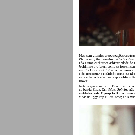
Mas, sem grandes preocupações cépticas
Phantom of the Paradise
,
Velvet Goldmi
não é uma excêntrica arbitrariedade do 
Goldmine proferem como se fossem seus, 
em
The Critic as Artist
ecoa nas vozes d
e de apresentar a realidade como ela nã
estrela de rock alienígena que visita a 
Bowie.
Note-se que o nome de Brian Slade não
da banda Slade. Em
Velvet Golmine
não 
entidades reais. O próprio fio condutor
vidas de Iggy Pop e Lou Reed; dois músic