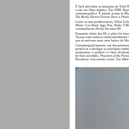
É fácil adivinhar as intenções de Todd 
e não um filme artístico. Em 1998, Hayne
cinematográfico. É injusto acusar-se H
The Rocky Horror Picture Show
e
Phant
Como os seus predecessores,
Velvet Gol
Music, Lou Reed, Iggy Pop, Slade, T-Re
consequências óbvias dos anos 60.
Enquanto efeito dos 60, o
glam
foi uma 
Young eram músicos indiscutivelmente t
que se estivesse num certo bairro de S
Cinematograficamente, um dos primeiros
propôs-se a divulgar os princípios estét
purpurinas, o eyeliner e o latex declara
de bem-sucedido,
Phantom of the Parad
Broadway com mesmo nome. Um filme qu