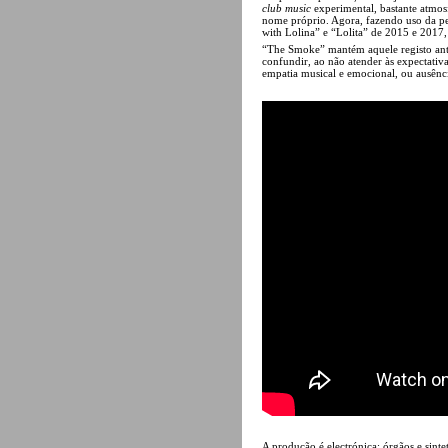
club music
experimental, bastante atmosf
nome próprio. Agora, fazendo uso da p
with Lolina” e “Lolita” de 2015 e 2017,
“The Smoke” mantém aquele registo anter
confundir, ao não atender às expectativ
empatia musical e emocional, ou ausênci
A produção é electrónica: órgãos e sintet