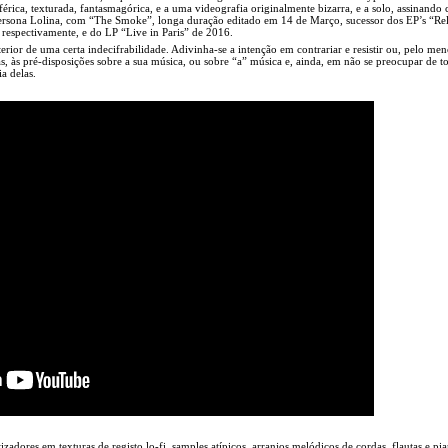
érica, texturada, fantasmagórica, e a uma videografia originalmente bizarra, e a solo, assinando
ersona Lolina, com “The Smoke”, longa duração editado em 14 de Março, sucessor dos EP’s “Rel
 respectivamente, e do LP “Live in Paris” de 2016.
ior de uma certa indecifrabilidade. Adivinha-se a intenção em contrariar e resistir ou, pelo me
as, às pré-disposições sobre a sua música, ou sobre “a” música e, ainda, em não se preocupar de 
a delas.
izadores em texturas de registo lo-fi, samples atípicos, arranjos melódicos de cordas, flautas e pi