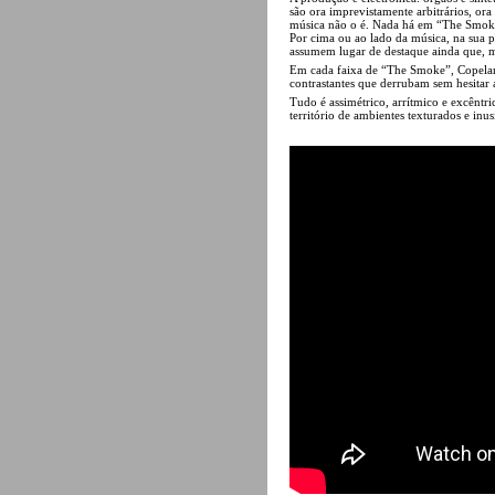
são ora imprevistamente arbitrários, or
música não o é. Nada há em “The Smoke”
Por cima ou ao lado da música, na sua pr
assumem lugar de destaque ainda que, 
Em cada faixa de “The Smoke”, Copelan
contrastantes que derrubam sem hesitar a
Tudo é assimétrico, arrítmico e excêntr
território de ambientes texturados e inus