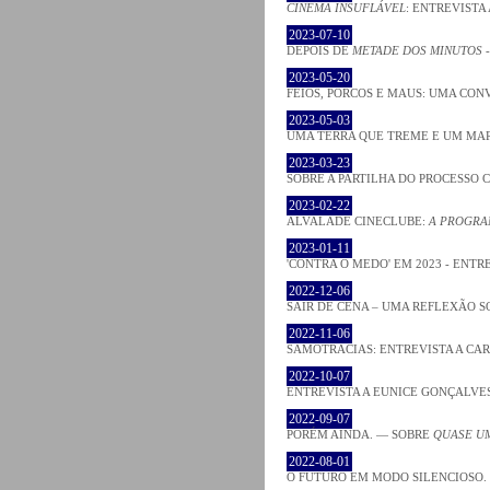
CINEMA INSUFLÁVEL
: ENTREVISTA
2023-07-10
DEPOIS DE
METADE DOS MINUTOS
-
2023-05-20
FEIOS, PORCOS E MAUS: UMA CON
2023-05-03
UMA TERRA QUE TREME E UM MA
2023-03-23
SOBRE A PARTILHA DO PROCESSO 
2023-02-22
ALVALADE CINECLUBE:
A PROGRA
2023-01-11
'CONTRA O MEDO' EM 2023 - ENT
2022-12-06
SAIR DE CENA – UMA REFLEXÃO 
2022-11-06
SAMOTRACIAS: ENTREVISTA A CAR
2022-10-07
ENTREVISTA A EUNICE GONÇALVE
2022-09-07
PORÉM AINDA. — SOBRE
QUASE U
2022-08-01
O FUTURO EM MODO SILENCIOSO