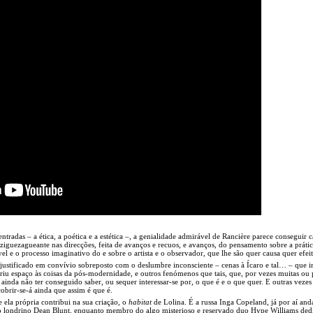
ntradas – a ética, a poética e a estética –, a genialidade admirável de Rancière parece conseguir c
, ziguezagueante nas direcções, feita de avanços e recuos, e avanços, do pensamento sobre a práti
ível e o processo imaginativo do e sobre o artista e o observador, que lhe são quer causa quer efei
ustificado em convívio sobreposto com o deslumbre inconsciente – cenas à Ícaro e tal… – que in
iu espaço às coisas da pós-modernidade, e outros fenómenos que tais, que, por vezes muitas ou 
ainda não ter conseguido saber, ou sequer interessar-se por, o que é e o que quer. E outras vezes
brir-se-á ainda que assim é que é.
e ela própria contribui na sua criação, o
habitat
de Lolina. É a russa Inga Copeland, já por aí and
 londrino Dean Blunt, enquanto membro do algo misterioso e reservado duo Hype Williams ded