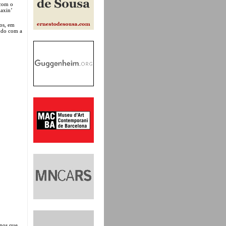
 com o
axin’
nos, em
todo com a
anos que