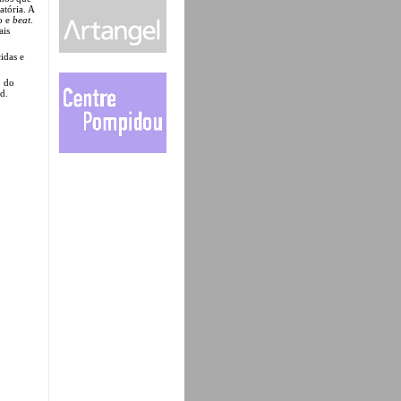
atória. A
o e
beat
.
ais
idas e
o do
nd.