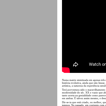
Numa matriz sintetizada em apenas três e
história evolutiva, ainda que não linear
artística, a natureza da experiência sens
Terá porventura sido o maravilhamento j
modernidade do séc. XX o vazio que abr
tanto acerta na genialidade como parece 
em ambas. É talvez assim mesmo, e desco
Dir-se-ia que está criado, ou melhor, qu
tempos. No passado, em conjunto com o