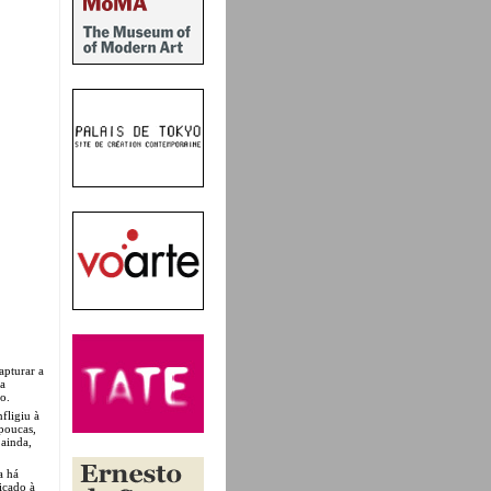
apturar a
ca
to.
fligiu à
poucas,
 ainda,
a há
icado à