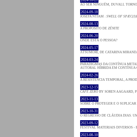
AO SER NINGUÉM, DUVALL TORNO
2024-09-18
JOSÈFA NTJAM :
SWELL OF SPÆC(I)
2024-08-13
A PROPÓSITO DE
ZÉNITE
2024-06-20
ONDE ESTÁ O PESSOA?
2024-05-17
ΛƬSUMOЯI, DE CATARINA MIRAND
2024-03-24
PARADIGMAS DA CONTÍNUA META
AUTORAL HÍBRIDA EM CONTÍNUA
2024-02-26
A RESISTÊNCIA TEMPORAL, A PR
2023-12-15
CAFE ZERO
BY SOREN AAGAARD, P
2023-11-13
SOBRE O PROTEGER E O SUPLICAR 
2023-10-31
O REGRESSO DE CLÁUDIA DIAS. UM
2023-09-12
FESTIVAL MATERIAIS DIVERSOS - 
2023-08-10