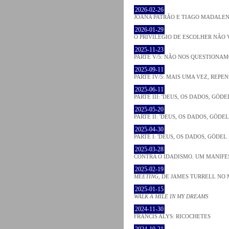
2026-02-26
JOANA PATRÃO E TIAGO MADALEN
2026-01-29
O PRIVILÉGIO DE ESCOLHER NÃO 
2025-11-23
PARTE V/5: NÃO NOS QUESTIONA
2025-09-11
PARTE IV/5: MAIS UMA VEZ, REPEN
2025-06-11
PARTE III: 'DEUS, OS DADOS, GÖD
2025-05-20
PARTE II: 'DEUS, OS DADOS, GÖDE
2025-04-30
PARTE I: 'DEUS, OS DADOS, GÖDEL
2025-03-28
CONTRA O IDADISMO. UM MANIFE
2025-02-19
MEETING
, DE JAMES TURRELL NO 
2025-01-15
WALK A MILE IN MY DREAMS
2024-11-30
FRANCIS ALYS: RICOCHETES
2024-10-21