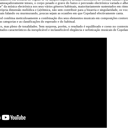
a ameaçadoramente tensos, o corpo pesado e grave do baixo e percussão electrónica variada e alhe
 da música electrónica nos seus vários géneros habituais, maioritariamente sustentados em ritm
ópria dimensão melódica e (a)rítmica, não sem contribuir para a bizarria e singularidade, os voc
mais falando ou murmurando, poucas sejam as ocasiões em que Copeland efectivamente canta.
d combina meticulosamente a combinação dos seus elementos musicais em composições contorc
s categorias e as classificações do esperado e do habitual.
ico, mas pleno de tonalidades. Sem surpresa, porém, o resultado é equilibrado e coeso no context
itados característicos da inexplicável e inclassificável elegância e sofisticação musicais de Copela