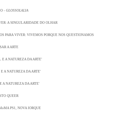
O -
GLOSSOLALIA
VER: A SINGULARIDADE DO OLHAR
MOS PARA VIVER: VIVEMOS PORQUE NOS QUESTIONAMOS
SAR A ARTE
EL E A NATUREZA DA ARTE'
L E A NATUREZA DA ARTE'
 E A NATUREZA DA ARTE'
STO QUEER
MoMA PS1, NOVA IORQUE