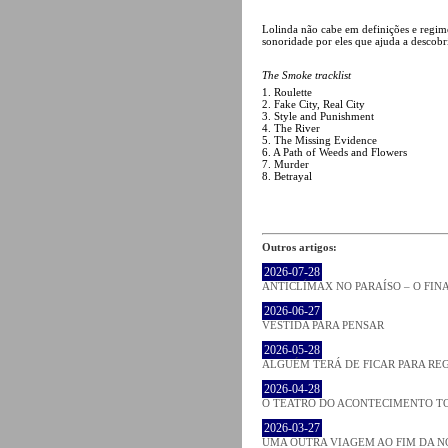
Lolinda não cabe em definições e regimes
sonoridade por eles que ajuda a descobri
The Smoke tracklist
1. Roulette
2. Fake City, Real City
3. Style and Punishment
4. The River
5. The Missing Evidence
6. A Path of Weeds and Flowers
7. Murder
8. Betrayal
Outros artigos:
2026-07-28
ANTICLÍMAX NO PARAÍSO – O FI
2026-06-27
VESTIDA PARA PENSAR
2026-05-28
ALGUÉM TERÁ DE FICAR PARA RE
2026-04-28
O TEATRO DO ACONTECIMENTO T
2026-03-27
UMA OUTRA VIAGEM AO FIM DA N