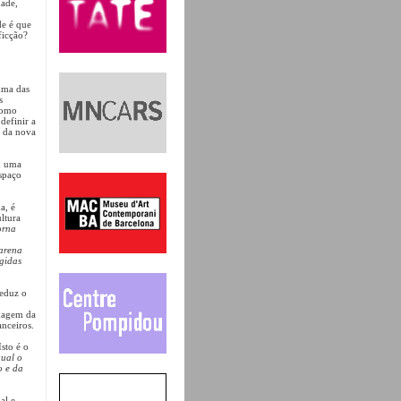
dade,
de é que
ficção?
uma das
s
como
definir a
s da nova
m uma
espaço
a, é
ltura
orna
 arena
igidas
reduz o
imagem da
anceiros.
sto é o
qual o
o e da
al e