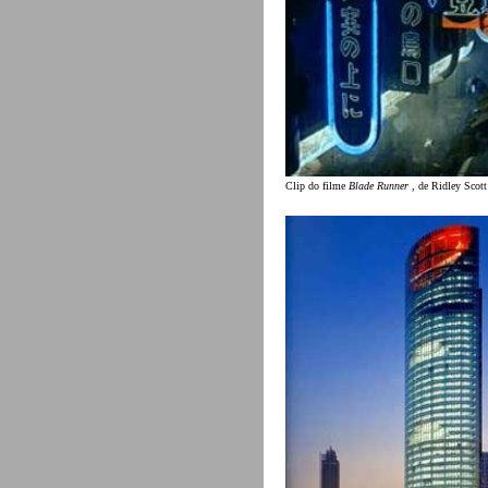
Clip do filme
Blade Runner
, de Ridley Scott