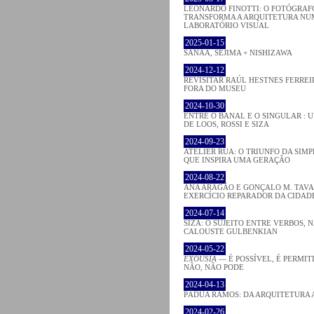
LEONARDO FINOTTI: O FOTÓGRAF
TRANSFORMA A ARQUITETURA NU
LABORATÓRIO VISUAL
2025-01-15
SANAA, SEJIMA + NISHIZAWA
2024-12-12
REVISITAR RAÚL HESTNES FERREI
FORA DO MUSEU
2024-10-30
ENTRE O BANAL E O SINGULAR : 
DE LOOS, ROSSI E SIZA
2024-09-23
ATELIER RUA: O TRIUNFO DA SIM
QUE INSPIRA UMA GERAÇÃO
2024-08-22
ANA ARAGÃO E GONÇALO M. TAVA
EXERCÍCIO REPARADOR DA CIDAD
2024-07-14
SIZA: O SUJEITO ENTRE VERBOS,
CALOUSTE GULBENKIAN
2024-05-22
EXOUSIA
— É POSSÍVEL, É PERMIT
NÃO, NÃO PODE
2024-04-13
PÁDUA RAMOS: DA ARQUITETURA 
2024-02-26