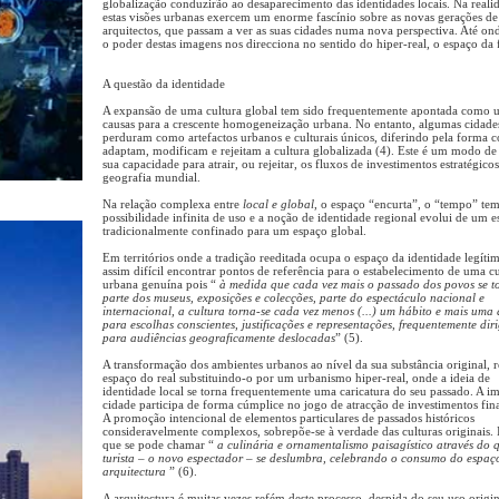
globalização conduzirão ao desaparecimento das identidades locais. Na reali
estas visões urbanas exercem um enorme fascínio sobre as novas gerações de
arquitectos, que passam a ver as suas cidades numa nova perspectiva. Até on
o poder destas imagens nos direcciona no sentido do hiper-real, o espaço da 
A questão da identidade
A expansão de uma cultura global tem sido frequentemente apontada como 
causas para a crescente homogeneização urbana. No entanto, algumas cidade
perduram como artefactos urbanos e culturais únicos, diferindo pela forma 
adaptam, modificam e rejeitam a cultura globalizada (4). Este é um modo de 
sua capacidade para atrair, ou rejeitar, os fluxos de investimentos estratégico
geografia mundial.
Na relação complexa entre
local e global
, o espaço “encurta”, o “tempo” te
possibilidade infinita de uso e a noção de identidade regional evolui de um 
tradicionalmente confinado para um espaço global.
Em territórios onde a tradição reeditada ocupa o espaço da identidade legítim
assim difícil encontrar pontos de referência para o estabelecimento de uma cu
urbana genuína pois “
à medida que cada vez mais o passado dos povos se t
parte dos museus, exposições e colecções, parte do espectáculo nacional e
internacional, a cultura torna-se cada vez menos (...) um hábito e mais uma
para escolhas conscientes, justificações e representações, frequentemente dir
para audiências geograficamente deslocadas
” (5).
A transformação dos ambientes urbanos ao nível da sua substância original, 
espaço do real substituindo-o por um urbanismo hiper-real, onde a ideia de
identidade local se torna frequentemente uma caricatura do seu passado. A 
cidade participa de forma cúmplice no jogo de atracção de investimentos fin
A promoção intencional de elementos particulares de passados históricos
consideravelmente complexos, sobrepõe-se à verdade das culturas originais. I
que se pode chamar “
a culinária e ornamentalismo paisagístico através do 
turista – o novo espectador – se deslumbra, celebrando o consumo do espaç
arquitectura
” (6).
A arquitectura é muitas vezes refém deste processo, despida do seu uso origin