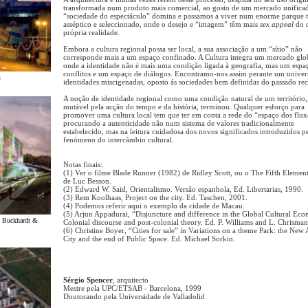
transformada num produto mais comercial, ao gosto de um mercado unifica
“sociedade do espectáculo” domina e passamos a viver num enorme parque t
asséptico e seleccionado, onde o desejo e “imagem” têm mais
sex appeal
do 
própria realidade.
Embora a cultura regional possa ser local, a sua associação a um “sítio” não
corresponde mais a um espaço confinado. A Cultura integra um mercado glo
onde a identidade não é mais uma condição ligada à geografia, mas um espa
conflitos e um espaço de diálogos. Encontramo-nos assim perante um univer
s
identidades miscigenadas, oposto ás sociedades bem definidas do passado rec
A noção de identidade regional como uma condição natural de um território,
mutável pela acção do tempo e da história, terminou. Qualquer esforço para
promover uma cultura local tem que ter em conta a rede do “espaço dos flux
procurando a autenticidade não num sistema de valores tradicionalmente
estabelecido, mas na leitura cuidadosa dos novos significados introduzidos p
fenómeno do intercâmbio cultural.
Notas finais:
(1) Ver o filme Blade Runner (1982) de Ridley Scott, ou o The Fifth Elemen
de Luc Besson.
(2) Edward W. Said, Orientalismo. Versão espanhola, Ed. Libertarias, 1990.
(3) Rem Koolhaas, Project on the city. Ed. Taschen, 2001.
(4) Podemos referir aqui o exemplo da cidade de Macau.
(5) Arjun Appadurai, “Disjuncture and difference in the Global Cultural Ec
, Buckhardt &
Colonial discourse and post-colonial theory. Ed. P. Williams and L. Chrisman
(6) Christine Boyer, “Cities for sale” in Variations on a theme Park: the New
City and the end of Public Space. Ed. Michael Sorkin.
Sérgio Spencer
, arquitecto
Mestre pela UPC/ETSAB - Barcelona, 1999
Doutorando pela Universidade de Valladolid