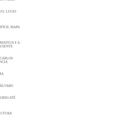
O: LUCIO
DIFÍCIL MAPA
 MATEUS E A
AUSENTE
 CARLOS
NCIA
MA
 ÁLVARO
CURSO ATÉ
ECTURA