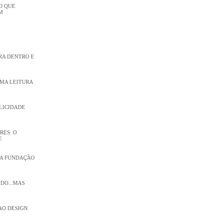
O QUE
M
RA DENTRO E
UMA LEITURA
PLICIDADE
RES: O
E
 NA FUNDAÇÃO
IDO...MAS
AO DESIGN