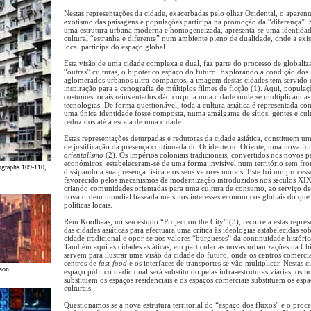
Nestas representações da cidade, exacerbadas pelo olhar Ocidental, o aparent
exotismo das paisagens e populações participa na promoção da “diferença”. 
uma estrutura urbana moderna e homogeneizada, apresenta-se uma identida
cultural “estranha e diferente” num ambiente pleno de dualidade, onde a exis
local participa do espaço global.
Esta visão de uma cidade complexa e dual, faz parte do processo de globaliz
“outras” culturas, o hipotético espaço do futuro. Explorando a condição dos
aglomerados urbanos ultra-compactos, a imagem destas cidades tem servido 
inspiração para a cenografia de múltiplos filmes de ficção (1). Aqui, populaç
costumes locais reinventados dão corpo a uma cidade onde se multiplicam as 
tecnologias. De forma questionável, toda a cultura asiática é representada co
uma única identidade fosse composta, numa amálgama de sítios, gentes e cult
reduzidos até à escala de uma cidade.
Estas representações deturpadas e redutoras da cidade asiática, constituem u
de justificação da presença continuada do Ocidente no Oriente, uma nova f
orientalismo
(2). Os impérios coloniais tradicionais, convertidos nos novos p
económicos, estabeleceram-se de uma forma invisível num território sem fron
ographs 109-110,
dissipando a sua presença física e os seus valores morais. Este foi um process
favorecido pelos mecanismos de modernização introduzidos nos séculos XI
criando comunidades orientadas para uma cultura de consumo, ao serviço d
nova ordem mundial baseada mais nos interesses económicos globais do que
políticas locais.
Rem Koolhaas, no seu estudo “Project on the City” (3), recorre a estas repre
das cidades asiáticas para efectuara uma crítica às ideologias estabelecidas so
cidade tradicional e opor-se aos valores “burgueses” da continuidade históric
Também aqui as cidades asiáticas, em particular as novas urbanizações na Ch
servem para ilustrar uma visão da cidade do futuro, onde os centros comercia
centros de
fast-food
e os interfaces de transportes se vão multiplicar. Nestas c
son
espaço público tradicional será substituído pelas infra-estruturas viárias, os ho
substituem os espaços residenciais e os espaços comerciais substituem os esp
culturais.
Questionamos se a nova estrutura territorial do “espaço dos fluxos” e o proc