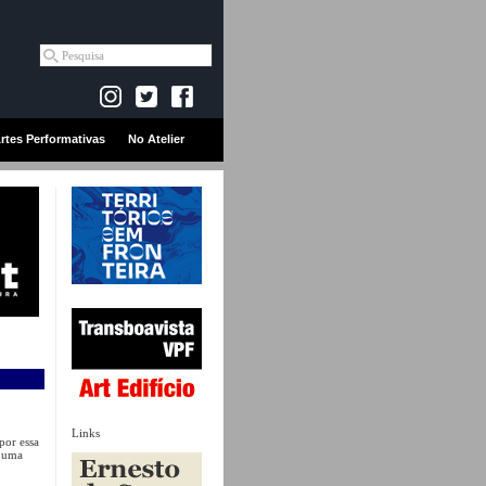
rtes Performativas
No Atelier
Links
por essa
– uma