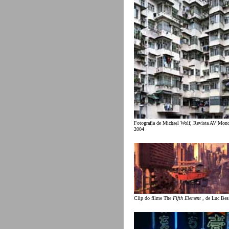
Fotografia de Michael Wolf, Revista AV Mon
2004
Clip do filme The
Fifth Element
, de Luc Bes