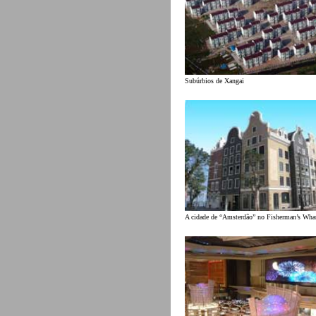
Subúrbios de Xangai
A cidade de “Amsterdão” no Fisherman’s Wh