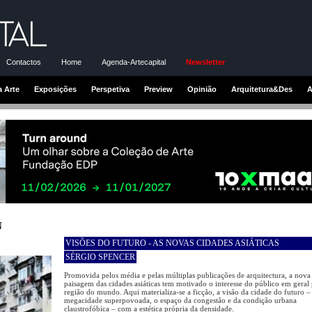
Contactos
Home
Agenda-Artecapital
Newsletter
a Arte
Exposições
Perspetiva
Preview
Opinião
Arquitetura&Des
A
N
VISÕES DO FUTURO - AS NOVAS CIDADES ASIÁTICAS
SÉRGIO SPENCER
Promovida pelos média e pelas múltiplas publicações de arquitectura, a nova
paisagem das cidades asiáticas tem motivado o interesse do público em geral 
região do mundo. Aqui materializa-se a ficção, a visão da cidade do futuro 
megacidade superpovoada, o espaço da congestão e da condição urbana
claustrofóbica – com a estética própria da densidade.