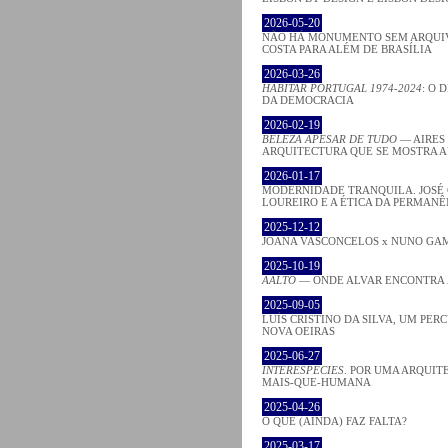
2026-05-20
NÃO HÁ MONUMENTO SEM ARQUIV
COSTA PARA ALÉM DE BRASÍLIA
2026-03-26
HABITAR PORTUGAL 1974-2024
: O 
DA DEMOCRACIA
2026-02-19
BELEZA APESAR DE TUDO
— AIRES
ARQUITECTURA QUE SE MOSTRA 
2026-01-17
MODERNIDADE TRANQUILA. JOSÉ
LOUREIRO E A ÉTICA DA PERMANÊ
2025-12-12
JOANA VASCONCELOS x NUNO GA
2025-10-19
AALTO
— ONDE ALVAR ENCONTRA
2025-09-05
LUÍS CRISTINO DA SILVA, UM PER
NOVA OEIRAS
2025-06-27
INTERESPECIES
. POR UMA ARQUIT
MAIS-QUE-HUMANA
2025-04-26
O QUE (AINDA) FAZ FALTA?
2025-03-17