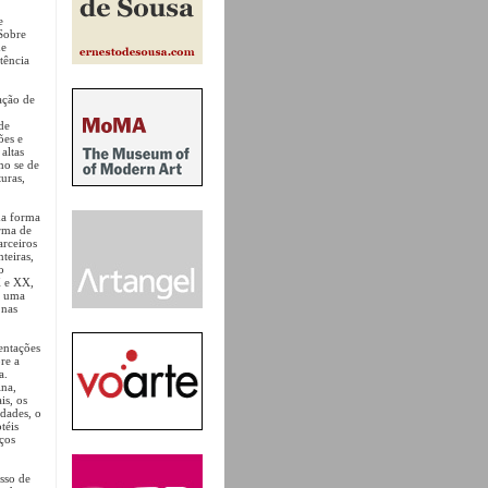
e
Sobre
de
tência
ação de
de
ões e
altas
mo se de
uras,
ma forma
orma de
arceiros
teiras,
o
X e XX,
e uma
 nas
sentações
bre a
a.
ina,
is, os
idades, o
téis
aços
esso de