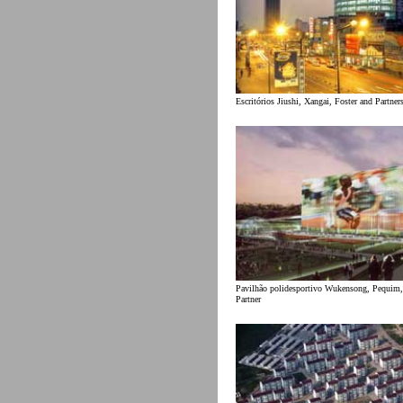
Escritórios Jiushi, Xangai, Foster and Partner
Pavilhão polidesportivo Wukensong, Pequim
Partner