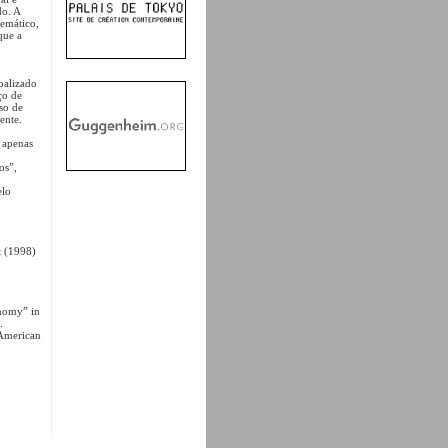
do. A
emático,
que a
balizado
ço de
so de
ente.
 apenas
os”,
elo
t (1998)
onomy” in
.
 American