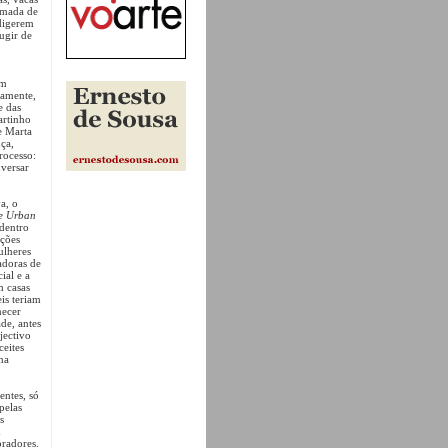
camada de
digerem
fugir de
um
iamente,
e das
artinho
e Marta
ça,
rocesso:
versar
a, o
he Urban
 dentro
ações
lheres
adoras de
ial e a
m casas
eis teriam
necer
de, antes
jectivo
ceites
na
entes, só
pelas
s
m
radores.