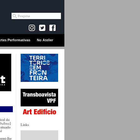
rtes Performativas
No Atelier
ável do
89u8mz
]
Links
 situado
 é
ntei-lhe