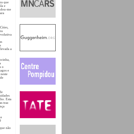
ura que
la e
vidou-me
para
Cities
,
ra
volutiva
as
s
 levada a
Rocinha,
a
a o
lagos e
 neste
 de
de
nidades
lho. Esta
s traz
nça
da
O
 que não