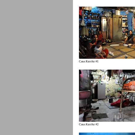
Casa
Kaccha
#1
Casa
Kaccha
#2