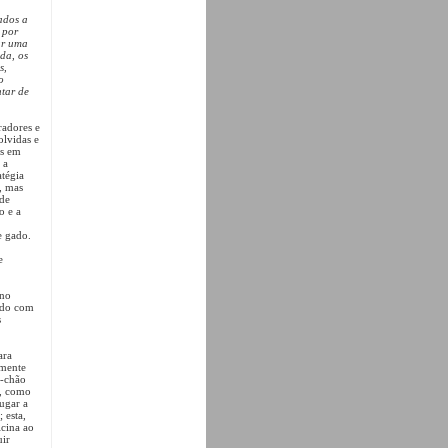
ados a
 por
zar uma
da, os
s,
o
ntar de
adores e
olvidas e
os em
 a
atégia
, mas
 de
o e a
de gado.
e
 no
ordo com
s
ara
lmente
o-chão
s, como
ugar a
 esta,
icina ao
uir