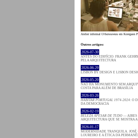
Atelier informal
Urbanouveau
em Koregaon Pa
Outros artigos:
2026-07-30
ANTES DO EDIFÍCIO: FRANK GEHRY
PELA ARQUITECTURA
2026-06-29
LISBON BY DESIGN E LISBON DES
2026-05-20
NÃO HÁ MONUMENTO SEM ARQUIV
COSTA PARA ALÉM DE BRASÍLIA
2026-03-26
HABITAR PORTUGAL 1974-2024
: O 
DA DEMOCRACIA
2026-02-19
BELEZA APESAR DE TUDO
— AIRES
ARQUITECTURA QUE SE MOSTRA 
2026-01-17
MODERNIDADE TRANQUILA. JOSÉ
LOUREIRO E A ÉTICA DA PERMANÊ