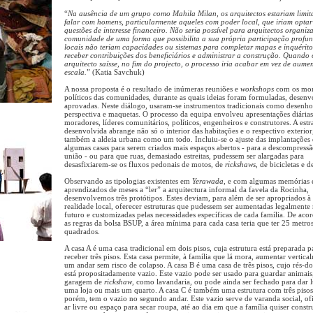
“
Na ausência de um grupo como Mahila Milan, os arquitectos estariam limit
falar com homens, particularmente aqueles com poder local, que iriam optar
questões de interesse financeiro. Não seria possível para arquitectos organi
comunidade de uma forma que possibilita a sua própria participação profun
locais não teriam capacidades ou sistemas para completar mapas e inquérito
receber contribuições dos beneficiários e administrar a construção. Quando 
arquitecto saísse, no fim do projecto, o processo iria acabar em vez de aume
escala.
” (Katia Savchuk)
A nossa proposta é o resultado de inúmeras reuniões e
workshops
com os mor
políticos das comunidades, durante as quais ideias foram formuladas, desenv
aprovadas. Neste diálogo, usaram-se instrumentos tradicionais como desenh
perspectiva e maquetas. O processo da equipa envolveu apresentações diárias
moradores, líderes comunitários, políticos, engenheiros e construtores. A estr
desenvolvida abrange não só o interior das habitações e o respectivo exterior
também a aldeia urbana como um todo. Incluiu-se o ajuste das implantações
algumas casas para serem criados mais espaços abertos - para a descompressã
união - ou para que ruas, demasiado estreitas, pudessem ser alargadas para
desasfixiarem-se os fluxos pedonais de motos, de
rickshaws
, de bicicletas e 
Observando as tipologias existentes em
Yerawada
, e com algumas memórias 
aprendizados de meses a “ler” a arquitectura informal da favela da Rocinha,
desenvolvemos três protótipos. Estes deviam, para além de ser apropriados à
realidade local, oferecer estruturas que pudessem ser aumentadas legalmente
futuro e customizadas pelas necessidades específicas de cada família. De ac
as regras da bolsa BSUP, a área mínima para cada casa teria que ter 25 metro
quadrados.
A casa A é uma casa tradicional em dois pisos, cuja estrutura está preparada p
receber três pisos. Esta casa permite, à família que lá mora, aumentar vertica
um andar sem risco de colapso. A casa B é uma casa de três pisos, cujo rés-d
está propositadamente vazio. Este vazio pode ser usado para guardar animai
garagem de
rickshaw
, como lavandaria, ou pode ainda ser fechado para dar l
uma loja ou mais um quarto. A casa C é também uma estrutura com três pisos;
porém, tem o vazio no segundo andar. Este vazio serve de varanda social, of
ar livre ou espaço para secar roupa, até ao dia em que a família quiser constr