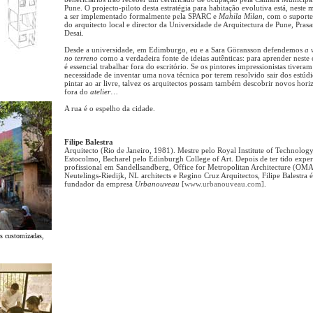
Pune. O projecto-piloto desta estratégia para habitação evolutiva está, neste
a ser implementado formalmente pela SPARC e
Mahila Milan
, com o suporte
do arquitecto local e director da Universidade de Arquitectura de Pune, Pras
Desai.
Desde a universidade, em Edimburgo, eu e a Sara Göransson defendemos
a 
no terreno
como a verdadeira fonte de ideias autênticas: para aprender neste
é essencial trabalhar fora do escritório. Se os pintores impressionistas tiveram
necessidade de inventar uma nova técnica por terem resolvido sair dos estúdi
pintar ao ar livre, talvez os arquitectos possam também descobrir novos hori
fora do
atelier
…
A rua é o espelho da cidade.
Filipe Balestra
Arquitecto (Rio de Janeiro, 1981). Mestre pelo Royal Institute of Technolog
Estocolmo, Bacharel pelo Edinburgh College of Art. Depois de ter tido exper
profissional em Sandellsandberg, Office for Metropolitan Architecture (
Neutelings-Riedijk, NL architects e Regino Cruz Arquitectos, Filipe Balestra é
fundador da empresa
Urbanouveau
[
www.urbanouveau.com
].
s customizadas,