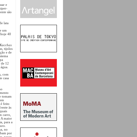
sar e
hiper-
ente são
de lata
de um
hoje 40
Kacchas
s, tijolos
ação e de
istema
apa
a de 12
 água.
s, com
te casa
ho
amento
ue tomam
nem
é feito
rente às
quais
m carro,
 A maior
a, para a
turo.
na, no
abam por
s, vacas