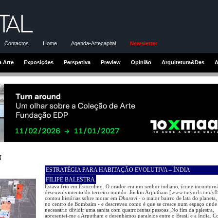
Contactos
Home
Agenda-Artecapital
Newsletter
a Arte
Exposições
Perspetiva
Preview
Opinião
Arquitetura&Des
A
N
ESTRATÉGIA PARA HABITAÇÃO EVOLUTIVA – ÍNDIA
FILIPE BALESTRA
Estava frio em Estocolmo. O orador era um senhor indiano, ícone incontorn
desenvolvimento do terceiro mundo. Jockin Arputham [
www.tinyurl.com/y
contou histórias sobre morar em
Dharavi
- o maior bairro de lata do planeta,
no centro de Bombaim - e descreveu como é que se cresce num espaço onde
necessário dividir uma sanita com quatrocentas pessoas. No fim da palestra,
apresentei-me a Arputham e desenhámos paralelos entre o Brasil e a Índia. Co