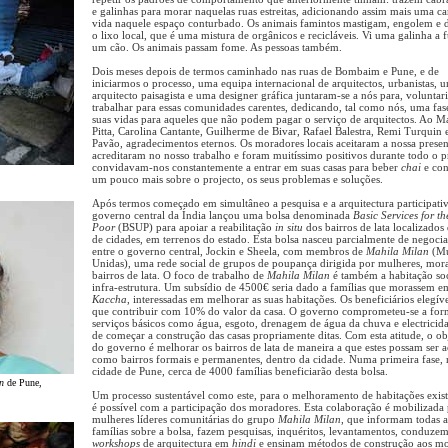
e galinhas para morar naquelas ruas estreitas, adicionando assim mais uma 
vida naquele espaço conturbado. Os animais famintos mastigam, engolem e 
o lixo local, que é uma mistura de orgânicos e recicláveis. Vi uma galinha a 
um cão. Os animais passam fome. As pessoas também.
Dois meses depois de termos caminhado nas ruas de Bombaim e Pune, e de
iniciarmos o processo, uma equipa internacional de arquitectos, urbanistas, 
arquitecto paisagista e uma designer gráfica juntaram-se a nós para, voluntar
trabalhar para essas comunidades carentes, dedicando, tal como nós, uma fas
suas vidas para aqueles que não podem pagar o serviço de arquitectos. Ao M
Pitta, Carolina Cantante, Guilherme de Bivar, Rafael Balestra, Remi Turquin 
Pavão, agradecimentos eternos. Os moradores locais aceitaram a nossa presen
acreditaram no nosso trabalho e foram muitíssimo positivos durante todo o p
convidavam-nos constantemente a entrar em suas casas para beber
chai
e con
um pouco mais sobre o projecto, os seus problemas e soluções.
Após termos começado em simultâneo a pesquisa e a arquitectura participativ
governo central da Índia lançou uma bolsa denominada
Basic Services for t
Poor
(BSUP) para apoiar a reabilitação
in situ
dos bairros de lata localizados
de cidades, em terrenos do estado. Esta bolsa nasceu parcialmente de negoci
entre o governo central, Jockin e Sheela, com membros de
Mahila Milan
(Mu
Unidas), uma rede social de grupos de poupança dirigida por mulheres, mor
bairros de lata. O foco de trabalho de
Mahila Milan
é também a habitação soc
infra-estrutura. Um subsídio de 4500€ seria dado a famílias que morassem e
Kaccha
, interessadas em melhorar as suas habitações. Os beneficiários elegív
que contribuir com 10% do valor da casa. O governo comprometeu-se a for
serviços básicos como água, esgoto, drenagem de água da chuva e electricida
de começar a construção das casas propriamente ditas. Com esta atitude, o ob
do governo é melhorar os bairros de lata de maneira a que estes possam ser a
como bairros formais e permanentes, dentro da cidade. Numa primeira fase, 
cidade de Pune, cerca de 4000 famílias beneficiarão desta bolsa.
n
de Pune,
Um processo sustentável como este, para o melhoramento de habitações exist
é possível com a participação dos moradores. Esta colaboração é mobilizada 
mulheres líderes comunitárias do grupo
Mahila Milan
, que informam todas a
famílias sobre a bolsa, fazem pesquisas, inquéritos, levantamentos, conduze
workshops
de arquitectura em
hindi
e ensinam métodos de construção aos mo