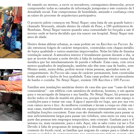
Só estando no terreno, a ouvir os moradores, conseguimos desenrolar, proces
compreender todas as camadas de informação justapostas e este contexto de 
densidade social. Este compromisso de humildade, amizade e confiança cresc
as raízes do processo de arquitectura participativa.
O projecto-piloto começou em
Netaji Nagar
, uma fatia de um grande bairro 
chamado
Yerawada
, situado dentro da cidade de Pune, a 180 quilómetros de
Bombaim.
Netaji Nagar
nasceu quando uma comunidade foi forçada a sair 
terreno onde se havia decidido que iria nascer um hospital.
Netaji Nagar
tem 
anos de idade.
Dentro destas aldeias urbanas, as casas podem ser ou
Kacchas
ou
Puccas
. As
são estruturas frágeis de carácter temporário, construídas com chapas metálica
de baixa qualidade e outros materiais improvisados. Nelas há falta de ilumin
ventilação natural. A atmosfera interior é brutalmente quente durante o dia, s
que se inverte durante a noite devido à falta de isolamento térmico numa ch
metálica que faz simultaneamente de parede e telhado. Estas casas, com cerc
metros quadrados de implantação, também não têm nem casa de banho, nem
Mesmo assim, numa delas, podem morar várias pessoas, apertadas num só
compartimento. As
Puccas
são casas de carácter permanente, bem construída
betão armado e tijolos de boa qualidade. Estas casas podem ter ocasionalmen
de banho e cozinha. No
Netaji Nagar
, existem 106
Kacchas
e 109
Puccas
.
Famílias sem instalações sanitárias dentro de casa têm que usar “casas de ban
comunitárias” - um edifício com sanitários de senhoras, homens, e um apart
para o encarregado de limpeza e sua família. No
Netaji Nagar
, há pessoas q
duche todos os dias de manhã em plena rua, porque não existe nem espaço 
condições para o tomar em casa. A água é aquecida no fogo, que por sua vez 
com ramos secos e lixo. As mulheres cozinham e lavam a roupa no chão em f
suas casas, transformando meras ruelas em espaços intensamente sociais, nos 
múltiplas funções coexistem. Estas ruas são demasiado estreitas para passar u
mas suficientemente largas para passar um
rickshaw
, uma moto ou uma vaca.
parte das pessoas tem empregos temporários, sem contrato. Ganham para o di
semana ou, mais raramente, para o mês. Aqui, não se sabe como vai ser o Fu
Devido à falta de programas de integração e à densidade da população india
contexto do êxodo rural, as famílias que migram do campo para a cidade ac
repetir os padrões de comportamento que anteriormente tinham: trazem cabra