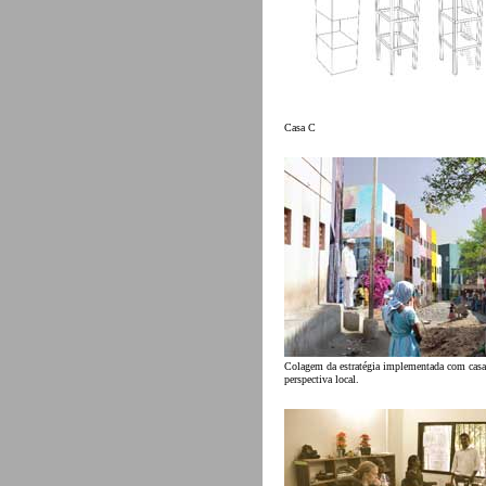
Casa C
Colagem da estratégia implementada com casa
perspectiva local.