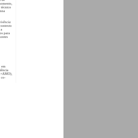
 momento,
 técnico
anna
vivência
 contexto
 a
os para
zontes
y em
iência
OMA+AMO),
 co-