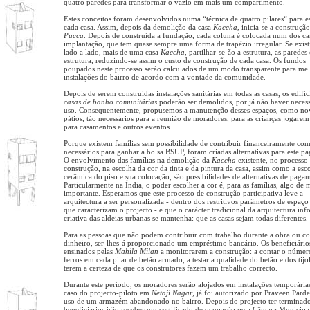
quatro paredes para transformar o vazio em mais um compartimento.
Estes conceitos foram desenvolvidos numa “técnica de quatro pilares“ para es
cada casa. Assim, depois da demolição da casa
Kaccha
, inicia-se a construçã
Pucca
. Depois de construída a fundação, cada coluna é colocada num dos ca
implantação, que tem quase sempre uma forma de trapézio irregular. Se exist
lado a lado, mais de uma casa
Kaccha
, partilhar-se-ão a estrutura, as paredes 
estrutura, reduzindo-se assim o custo de construção de cada casa. Os fundos
poupados neste processo serão calculados de um modo transparente para mel
instalações do bairro de acordo com a vontade da comunidade.
Depois de serem construídas instalações sanitárias em todas as casas, os edifíc
casas de banho comunitárias
poderão ser demolidos, por já não haver neces
uso. Consequentemente, propusemos a manutenção desses espaços, como no
pátios, tão necessários para a reunião de moradores, para as crianças jogare
para casamentos e outros eventos.
Porque existem famílias sem possibilidade de contribuir financeiramente co
necessários para ganhar a bolsa BSUP, foram criadas alternativas para este p
O envolvimento das famílias na demolição da
Kaccha
existente, no processo
construção, na escolha da cor da tinta e da pintura da casa, assim como a esc
cerâmica do piso e sua colocação, são possibilidades de alternativas de paga
Particularmente na Índia, o poder escolher a cor é, para as famílias, algo de 
importante. Esperamos que este processo de construção participativa leve a
arquitectura a ser personalizada - dentro dos restritivos parâmetros de espaço
que caracterizam o projecto - e que o carácter tradicional da arquitectura inf
criativa das aldeias urbanas se mantenha: que as casas sejam todas diferentes.
Para as pessoas que não podem contribuir com trabalho durante a obra ou c
dinheiro, ser-lhes-á proporcionado um empréstimo bancário. Os beneficiário
ensinados pelas
Mahila Milan
a monitorarem a construção: a contar o númer
ferros em cada pilar de betão armado, a testar a qualidade do betão e dos tijo
terem a certeza de que os construtores fazem um trabalho correcto.
Durante este período, os moradores serão alojados em instalações temporária
caso do projecto-piloto em
Netaji Nagar
, já foi autorizado por Praveen Parde
uso de um armazém abandonado no bairro. Depois do projecto ter terminado
beneficiários irão receber um certificado de ocupação pela Câmara Municipa