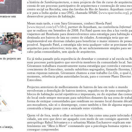
a história de
Sambarquitectura
, o meu projecto de fim de curso de arquitect
consta de um processo participativo de arquitectura e construção de uma esco
centro social na Rocinha, uma das favelas do Rio de Janeiro. Arputham con
a ir para a Índia ajudar a sua ONG, chamada SPARC [
www.sparcindia.org
], 
desenvolver projectos de habitação.
levanta-se sem
Meses mais tarde, e com Sara Göransson, conheci Sheela Patel
[
www.tinyurl.com/yd7v58v
],
partner
de Arputham, na conferência
Informal 
que se realizou em Setembro de 2008. Foi Patel quem nos deu a luz verde pa
viajarmos até Bombaim para desenvolvermos uma estratégia para habitação e
destinada aos bairros de lata no centro de cidades. A estratégia teria que ser
implementável em diversas cidades para beneficiar o maior número de pesso
possível. Segundo Patel, a estratégia não teria qualquer valor se precisasse do
arquitectos para sobreviver; teria sim, de ser suficientemente simples para ser
cabo pelas comunidades, sem ajuda de arquitectos.
es do projecto aos
Eu já tinha passado pela experiência de desenhar e construir a tal escola na 
num processo participativo que envolvia membros da comunidade local. Sar
Göransson trabalhara exaustivamente numa estratégia que controla e estrutur
crescimento de Estocolmo, unindo subúrbios segregados, fintando florestas, 
outras riquezas naturais. Göransson chamou a esse trabalho
Lo-Glo
, o qual é,
momento, referência pelas autoridades locais, para o corrente Plano Director
Estocolmo.
Projectos anteriores de melhoramento de bairros de lata em todo o mundo
envolveram a demolição de bairros inteiros, seguidos ou de uma construção 
blocos de habitação social repetitivos e impessoais, ou do expulsar das comu
do local onde sempre moraram para subúrbios distantes da sua zona de traba
forma de extirpar comunidades que residiram no mesmo local durante década
aos moradores, não só o desemprego, como também o fim de alguma segura
construída a longo prazo com a amizade entre vizinhos.
Quem vê de fora, tende a olhar os bairros de lata como uma parte infectada 
cidade, um erro que deve ser apagado com medo de um contágio aparente. 
antropólogo Rahul Srivastava e o urbanista Matias Enchanove explicam este
fenómeno em “
Mess is More
” constatando que a psicologia humana rejeita o
s a laranja,
consegue compreender.