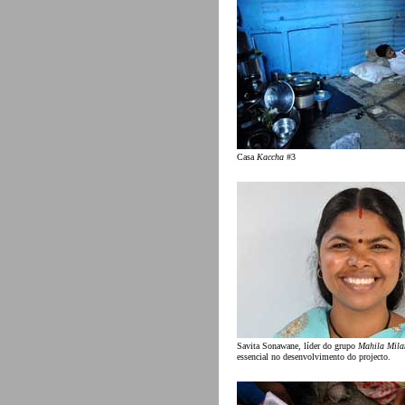
Casa
Kaccha
#3
Savita Sonawane, líder do grupo
Mahila Mila
essencial no desenvolvimento do projecto.