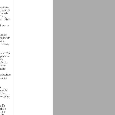
truturar
o da nova
ntos da
irem,
e a infra-
horar as
ios de
sidade de
vos
m
cricket
,
m os 10%
agamento.
 de
olha da
mento.
muito
 e
budget
ormal e
om
s serão
o de
los, para
s. No
shi, o
, os
l de