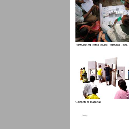
Workshop
em
Netaji Nagar
, Yerawada, Pune.
Colagem de maquetas.