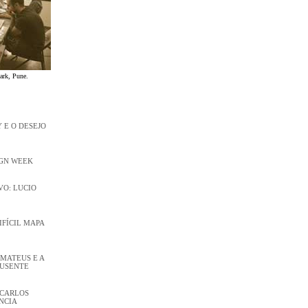
rk, Pune.
 E O DESEJO
IGN WEEK
O: LUCIO
DIFÍCIL MAPA
 MATEUS E A
AUSENTE
 CARLOS
NCIA