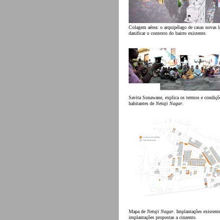
Colagem aérea: o arquipélago de casas novas 
danificar o contexto do bairro existente.
Savita Sonawane, explica os termos e condiçõ
habitantes de
Netaji Nagar
.
Mapa de
Netaji Nagar
. Implantações existente
implantações propostas a cinzento.