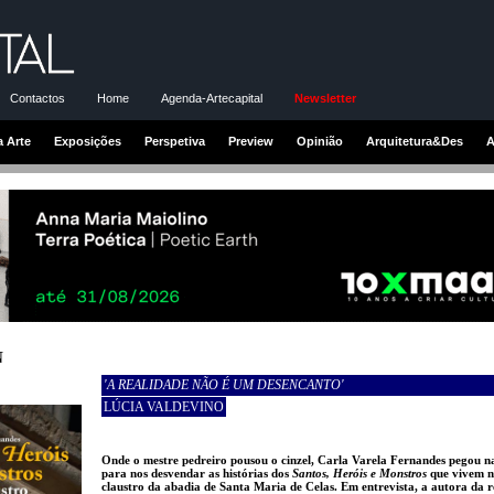
Contactos
Home
Agenda-Artecapital
Newsletter
a Arte
Exposições
Perspetiva
Preview
Opinião
Arquitetura&Des
A
N
'A REALIDADE NÃO É UM DESENCANTO'
LÚCIA VALDEVINO
Onde o mestre pedreiro pousou o cinzel, Carla Varela Fernandes pegou n
para nos desvendar as histórias dos
Santos, Heróis e Monstros
que vivem 
claustro da abadia de Santa Maria de Celas. Em entrevista, a autora da 