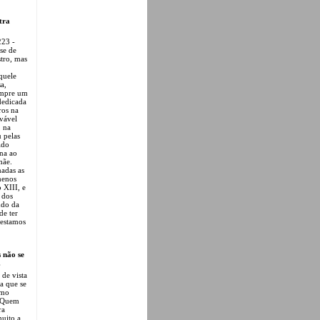
tra
223 -
se de
tro, mas
quele
a,
sempre um
dedicada
ros na
ovável
, na
 pelas
ido
una ao
mãe.
madas as
menos
 XIII, e
 dos
ndo da
de ter
 estamos
 não se
.
 de vista
a que se
smo
. Quem
ra
muito a