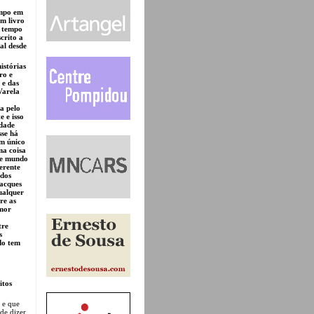
empo em
um livro
o tempo
crito a
al desde
istórias
ro e
 e das
Varela
a pelo
 e isso
idade
sse há
um único
ma coisa
sse mundo
erente
 dos
Jacques
ualquer
re as
amor
tre
s
do tem
itos
 e que
de dizer