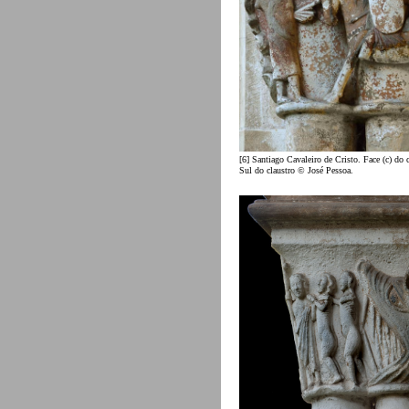
[6] Santiago Cavaleiro de Cristo. Face (c) do c
Sul do claustro © José Pessoa.