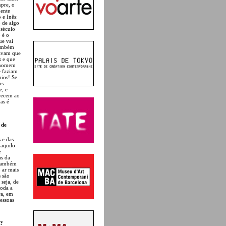
mpre, o
mente
 e Inês:
o de algo
 século
 é o
ue vai
também
tavam que
s
e que
m homem
e faziam
nios! Se
os
e, e
arecem ao
as é
 de
 e das
daquilo
e
as da
 também
 ar mais
s são
seja, de
toda a
ra, em
pessoas
o?