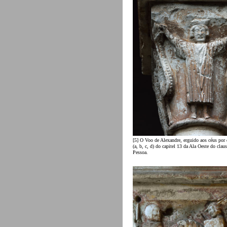
[5] O Voo de Alexandre, erguido aos céus por 
(a, b, c, d) do capitel 13 da Ala Oeste do clau
Pessoa.