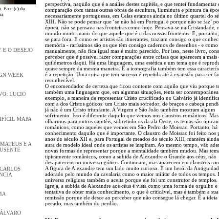
perspectiva, naquilo que é a análise destes capitéis, e que tentei fundamentar
. Face (c) do
comparação com tantas outras obras de escultura, iluminura e pintura da épo
oa.
necessariamente portuguesas, em Celas estamos ainda no último quartel do s
XIII. Não se pode pensar que ‘se não há em Portugal é porque não se faz’ p
época, não se pensava nas fronteiras como hoje. Pensava-se na Cristandade,
mundo muito maior do que aquele que é o das nossas fronteiras. E, portanto
se para fora. E como os artistas são itinerantes, traziam consigo o que conhe
memória - raríssimos são os que têm consigo cadernos de desenhos - e como 
 E O DESEJO
manualmente, não fica igual mas é muito parecido. Por isso, neste livro, con
perceber que é possível fazer comparações entre coisas que aparecem a mais 
quilómetros daqui. Há uma linguagem, uma estética e um tema que é reprod
quase sempre da mesma maneira. E a iconografia também tem essa caracterís
é a repetição. Uma coisa que tem sucesso é repetida até à exaustão para ser f
IGN WEEK
reconhecível.
O encomendador de certeza que ficou contente com aquilo que viu porque 
também uma linguagem que, em algumas situações, tenta ser contemporânea
O: LUCIO
exemplo, a maneira de representar Cristo crucificado no Calvário já identifi
com a dos Cristos góticos: um Cristo mais sofredor, de braços e cabeça pend
já não é um Cristo triunfante. A Virgem e São João também mostram algum
sofrimento. Isso é diferente daquilo que vemos nos claustros românicos. Mas
DIFÍCIL MAPA
olharmos para outros capitéis, sobretudo os da ala Oeste, os temas são tipica
românicos, como aqueles que vemos em São Pedro de Moissac. Portanto, há
conhecimento daquilo que é importante. O claustro de Moissac foi feito nos 
anos do século XII e, para Portugal de meados do século XIII, mantém aind
 MATEUS E A
aura de modelo ideal onde os artistas se inspiram. Ao mesmo tempo, vão ade
AUSENTE
novas formas de representar porque a mentalidade também mudou. Mas tem
tipicamente românicos, como a subida de Alexandre o Grande aos céus, não
desaparecem no universo gótico. Continuam, mas aparecem em claustros ro
A figura de Alexandre tem um lado muito curioso. É um herói da Antiguida
 CARLOS
adorado pelo mundo da cavalaria como o maior militar de todos os tempos. 
NCIA
universo religioso também o aceita porque ele foi um construtor de templos. 
Igreja, a subida de Alexandre aos céus é vista como uma forma de orgulho 
tentativa de obter mais conhecimento, o que é criticável, mas é também a sua
MA
remissão porque ele desce ao perceber que não consegue lá chegar. É a ideia
pecado, mas também do perdão.
 ÁLVARO