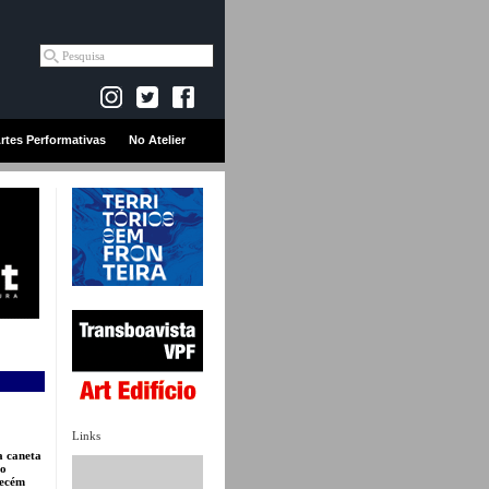
rtes Performativas
No Atelier
Links
a caneta
no
recém