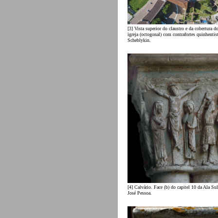
[3] Vista superior do claustro e da cobertura d
igreja (octogonal) com contrafortes quinhenti
Scheblykin.
[4] Calvário. Face (b) do capitel 10 da Ala Su
José Pessoa.