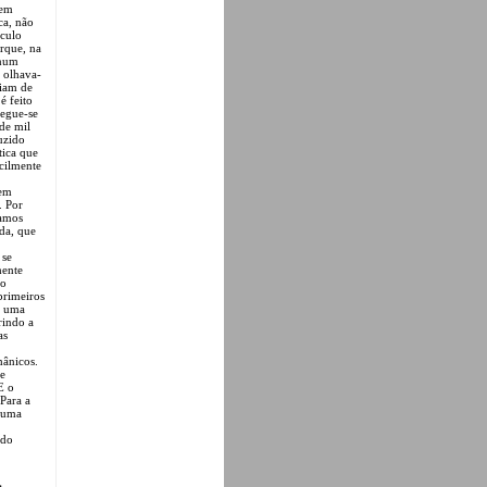
 em
ca, não
éculo
orque, na
 num
, olhava-
ciam de
é feito
segue-se
de mil
uzido
tica que
acilmente
tem
. Por
camos
ida, que
 se
mente
 o
primeiros
a uma
rindo a
as
mânicos.
de
E o
Para a
e uma
 do