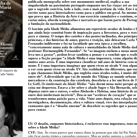
publicada monografia sobre este monumento medieval, explica a sua
singularidade no património português enquanto nos faz viajar até ao t
que o sagrado convivia, lado a lado, com o mais profano da vida. Este é 
escrito tanto para historiadores como para o público em geral. Ao mesm
que prova que a História da Arte é um exercício cumulativo e contínuo, es
várias mãos, aborda iconografias e narrativas que fazem parte de Portug
a fundação da nacionalidade.
O fascínio pela Idade Média alimentou um repertório secular de lendas e h
que ainda hoje constitui fonte de inspiração para a literatura, para o teat
para o cinema. O tempo dos castelos e das pontes inclinadas, dos príncipes
princesas, e das histórias de amor, guerra e traição, não deixaram Carla 
Fernandes indiferente e foi na faculdade que esta época a escolheu,
“concretamente numa aula de cultura e mentalidades da Idade Média dad
professor Hermenegildo Fernandes”. Se “as imagens enchem a nossa mente
leva-nos a gostar”, podem levar também a pensar e a concluir que a real
supera a ficção porque “a Idade Média é uma impostura, como alguém di
muitos anos atrás. É uma impostura classificar mil anos de história com 
nome. E é uma impostura imaginar que quem viveu no século V tem algu
a ver com quem viveu no século XV. São realidades tão diferentes, que e
 O claustro da
a que chamamos Idade Média, que engloba esses séculos todos, é muito dif
arla Varela
entre ele”. A diversidade que vai do mundo dos Vikings ao mundo urbano
mercadores e da construção das catedrais, descobriu-a a ler um livro de 
Le Goff,
Os intelectuais da Idade Média
: “não dormi nessa noite porque q
coisa me despertou. Estava a ler sobre o abade Suger e São Bernardo, sob
disputas entre uns e outros, e sobre Abelardo e Heloísa, uma história de 
entre dois intelectuais incríveis”. Deu-se um “acelerar do coração” que se
transformou numa paixão para a vida. Vinte anos depois, esta relação en
investigadora, documentação, obra e cultura visual, vive das interpelaçõe
constantes que é o “desafio enorme” de descobrir os segredos que o passa
para contar.
LV: O desafio, enquanto historiadora, é esclarecer essa impostura, esses m
sobre a Idade Média?
CVF:
Sim. Às vezes parece que vamos dizer às pessoas que não há Pai Natal,
vão ficar muito tristes e zangadas connosco. Mas eu tenho sempre o cuidado 