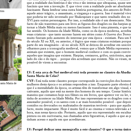
que a realidade das histórias é tão viva e tão intensa que ultrapassa, quase se
fascínio que tem a invenção. E que viver com a realidade pode ser absoluta
fascinante. Basta lembrar uma outra história portuguesa, dos amores de Pedro
tins
aquele amor trágico, o assassinato, a vingança e a guerra. Isso é material viv
que poderia ter sido inventado por Shakespeare e que tanto resultado deu no
XVI para outras personagens. Por isso, a realidade não é um desencanto. Não
facto de não trazermos para um livro as figuras dos dragões ou das harpias q
tornar a Idade Média mais ou menos fascinante. Isso é uma pimenta, e que 
faz sentido. Os homens da Idade Média, como os da época moderna, acredi
essas criaturas - que tanto sucesso fazem em séries como
A Guerra dos Trono
muito fizeram pelo aumento do interesse por esta época - existiam. Para u
do século XI ou XII, ou anterior, é lógico que essas criaturas existiam porqu
parte do seu imaginário - só no século XIX se deixou de acreditar em unicór
olharmos para a iconografia medieval, vemos que a Idade Média representa 
animais que existem, que o homem medieval conhece e com os quais conviv
aqueles que imagina que existem. Harpias, centauros, grifos, unicórnios, ap
lado do cão e do tigre… porque eles acreditam que existem. Não os viram, m
possível de virem a encontrar.
LV: E esta arca de Noé medieval está toda presente no claustro da Abadia
Santa Maria de Celas?
CVF:
Está toda neste claustro porque corresponde às convicções dos homens
Santa Maria de
mulheres desta época e os artistas respondem a isso. Enquanto parte obreira 
que é a mentalidade da época, os artistas têm de transformar em algo visual, 
cativante, aquilo que está na mente dos homens do seu tempo. Contar históri
maneira que contamos hoje nos filmes ou em livros, que apetece ver ou ler,
tinha de acontecer na Idade Média. Por isso representam-se os dragões com o
assustador possível, e os santos com o ar mais bonzinho possível - que depoi
comidos ou devorados ou maltratados de maneiras terríveis - para que aquilo 
facto, muito impactante. Hoje é muito fácil ir ao cinema e vemos televisão a 
hora, mas nessa época não. Portanto, aquilo que era representado em escultu
pintura ou em ourivesaria, nas chamadas artes figurativas, é aquilo a que as 
tinham acesso e aquilo em que acreditavam.
LV: Porquê dedicar uma monografia a este claustro? O que o torna únic