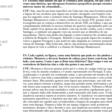
LV: Estamos num mundo em que se comunica pela imagem, em que cada f
conta uma história, que ultrapassa fronteiras geográficas porque estamos
universo maior da cristandade…
CURSO ATÉ
CVF:
Sim, mas há um tema específico em Celas que tem uma fronteira penin
a figura de um cavaleiro que segura um escudo carregado com brasões com v
que foi sugerido como o primeiro tema do Santiago Matamouros. Talvez não
ECTURA
Santiago Matamouros como o vamos conhecer no século XIV, porque esta é
iconografia que se começa a desenvolver no século XIII, na Galiza, e que par
completamente definida os mouros tinham de aparecer espezinhados pelo ca
Neste capitel vê-se apenas um cavaleiro com um escudo cristão, com a vieira
Santiago, a combater um gigante com um escudo que se identifica de um
muçulmano. Talvez seja ainda uma ligação a esses romances da cavalaria que
a história de Rolando e Ferraguto. Rolando é uma grande figura da cavalaria
vence o gigante Ferraguto e que pode ter sido adaptada ao contexto peninsula
O QUE
vieiras de Santiago. Mas Celas tem, talvez, das primeiras representações dess
M
que depois se veio a codificar e a chamar de Santiago Matamouros.
LV: Cada capitel, ou figura, conta uma história que pode ser tão piedosa
violenta. Monstros a devorar homens de cabeça para baixo convivem, lad
lado, com santos. Como é que se lêem estas histórias? Que tempo é este e
contadores de histórias têm a vida das gentes à sua mercê?
RA DENTRO E
CVF:
Monstros a devorar pessoas pelos pés é o tema do castigo (está na cap
livro), vem do mundo românico e é muito representado em Portugal. É uma
condenação e o pecado era condenado assim, o que persiste até meados do s
XIII e convive com toda a naturalidade com temas devocionais e com as hist
UMA LEITURA
menino Jesus. Mas quando aparece uma figura que interrompe, que não tem
ver, para depois retomar a história, surge essa questão muito interessante e pa
não temos uma resposta cabal. Isso vê-se noutros claustros. Voltemos a Moiss
porque talvez seja dos mais estudados e onde se percebeu rapidamente que a 
que o claustro tinha sido desmontado e mal remontado não batia certo. O nã
PLICIDADE
sequência narrativa repete-se noutros claustros. A ‘sequência’ era interrompi
momentos específicos e a hipótese que tem sido colocada é de que estas ‘inte
são colocadas em capitéis que correspondem a lugares de paragem para obed
uma certa liturgia. Estamos a falar de um espaço religioso onde acontecem
RES: O
momentos, durante o dia e durante o ano, que implicam procissões com par
E
num determinado sítio para rezar. Essas procissões passavam muitas vezes pe