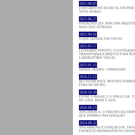
2025-09-05
LUÍS CRISTINO DA SILVA, UM PER
NOVA OEIRAS
2025-06-27
INTERESPECIES
. POR UMA ARQUIT
MAIS-QUE-HUMANA
2025-04-26
O QUE (AINDA) FAZ FALTA?
2025-03-17
LEONARDO FINOTTI: O FOTÓGRAF
TRANSFORMA A ARQUITETURA NU
LABORATÓRIO VISUAL
2025-01-15
SANAA, SEJIMA + NISHIZAWA
2024-12-12
REVISITAR RAÚL HESTNES FERREI
FORA DO MUSEU
2024-10-30
ENTRE O BANAL E O SINGULAR : 
DE LOOS, ROSSI E SIZA
2024-09-23
ATELIER RUA: O TRIUNFO DA SIM
QUE INSPIRA UMA GERAÇÃO
2024-08-22
ANA ARAGÃO E GONÇALO M. TAVA
EXERCÍCIO REPARADOR DA CIDAD