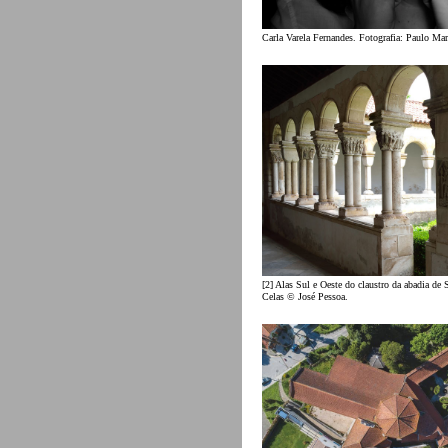
Carla Varela Fernandes. Fotografia: Paulo Mar
[2] Alas Sul e Oeste do claustro da abadia de 
Celas © José Pessoa.