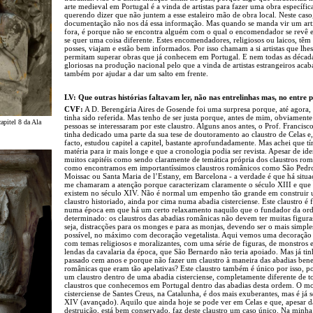
arte medieval em Portugal é a vinda de artistas para fazer uma obra específic
querendo dizer que não juntem a esse estaleiro mão de obra local. Neste caso
documentação não nos dá essa informação. Mas quando se manda vir um arti
fora, é porque não se encontra alguém com o qual o encomendador se revê 
se quer uma coisa diferente. Estes encomendadores, religiosos ou laicos, têm 
posses, viajam e estão bem informados. Por isso chamam a si artistas que lhes
permitam superar obras que já conhecem em Portugal. E nem todas as décad
gloriosas na produção nacional pelo que a vinda de artistas estrangeiros acab
também por ajudar a dar um salto em frente.
LV: Que outras histórias faltavam ler, não nas entrelinhas mas, no entre 
CVF:
A D. Berengária Aires de Gosende foi uma surpresa porque, até agora,
tinha sido referida. Mas tenho de ser justa porque, antes de mim, obviamente
apitel 8 da Ala
pessoas se interessaram por este claustro. Alguns anos antes, o Prof. Francisc
tinha dedicado uma parte da sua tese de doutoramento ao claustro de Celas e,
facto, estudou capitel a capitel, bastante aprofundadamente. Mas achei que 
matéria para ir mais longe e que a cronologia podia ser revista. Apesar de ide
muitos capitéis como sendo claramente de temática própria dos claustros rom
como encontramos em importantíssimos claustros românicos como São Pedr
Moissac ou Santa Maria de l’Estany, em Barcelona - a verdade é que há situ
me chamaram a atenção porque caracterizam claramente o século XIII e que
existem no século XIV. Não é normal um empenho tão grande em construir
claustro historiado, ainda por cima numa abadia cisterciense. Este claustro é f
numa época em que há um certo relaxamento naquilo que o fundador da or
determinado: os claustros das abadias românicas não devem ter muitas figura
seja, distracções para os monges e para as monjas, devendo ser o mais simple
possível, no máximo com decoração vegetalista. Aqui vemos uma decoração
com temas religiosos e moralizantes, com uma série de figuras, de monstros 
lendas da cavalaria da época, que São Bernardo não teria apoiado. Mas já ti
passado cem anos e porque não fazer um claustro à maneira das abadias bene
românicas que eram tão apelativas? Este claustro também é único por isso, p
um claustro dentro de uma abadia cisterciense, completamente diferente de t
claustros que conhecemos em Portugal dentro das abadias desta ordem. O mo
cisterciense de Santes Creus, na Catalunha, é dos mais exuberantes, mas é já 
XIV (avançado). Aquilo que ainda hoje se pode ver em Celas e que, apesar d
destruição, está bem conservado, faz deste claustro um caso único. Na minha