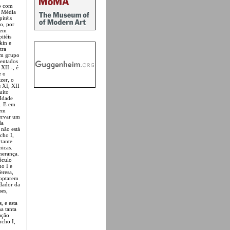
ro com
e Média
itéis
ro, por
tem
itéis
kin e
tra
 um grupo
sentados
XII -, é
e o
zer, o
 XI, XII
uito
 Idade
o. E em
 em
servar um
da
 não está
cho I,
rtante
nicas.
 herança.
éculo
ho I e
eresa,
doptarem
ndador da
ses,
, e esta
a tanta
ação
ncho I,