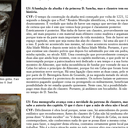
LV: A fundação da abadia é da princesa D. Sancha, mas o claustro tem ou
história.
CVF:
O tempo da construção da abadia terá começado por volta de 1221, 1
segundo a datação que a Prof.ª Rosário Morujão identificou, e bem, na sua te
doutoramento. É verdade que tinha de haver um espaço que servisse de claus
de certeza que não é este que vemos hoje porque é claramente posterior.
Esteticamente é posterior. Mas tinha de haver um claustro, provavelmente na
sítio, até mais pequeno e em material mais efémero como madeira e argamass
porque trata-se da parte mais importante da vida monástica. Tem de haver 
espaço capitular, nem que seja numa das alas do claustro - há uma ala que é 
a isso. E pode ter acontecido isso mesmo, tal como aconteceu noutros mostei
Alta Idade Média e depois neste início da Baixa Idade Média. Portanto, é pr
que existisse um claustro prévio que depois foi substituído por este em pedra
minha opinião, no século XIII. Uma construção que provavelmente começou
duas alas que ainda hoje existem, com os capitéis medievais, e que pode ter s
interrompida porque a patrocinadora terá dedicado o seu tempo e a sua fort
mosteiro de Almoster, que tinha incumbência de fundar por vontade de sua 
Celas foi talvez o princípio de Almoster, porque foi em Celas que foram for
suas primeiras nove noviças. Há uma ligação clara entre as duas casas, pelo 
por parte de D. Berengária Aires de Gosende, já na segunda metade do século
que provavelmente é a protectora do mosteiro. Os nobres faziam-se patronos
dois grifos. Face
mosteiros pagando qualquer coisa ou protegendo-os militarmente, beneficia
stro © José
possibilidade de ter estadia quando quisessem. Neste caso, há a possibilidade 
pago estas duas alas do claustro. Portanto, já andámos um bocadinho. Já não
no tempo de D. Sancha.
LV: Esta monografia avança com a novidade da patrona do claustro, mas
sabe a autoria dos capitéis. O que é claro é que a mão de obra não é local
CVF:
Dificilmente é obra local porque, nesse caso, há antecedentes do ponto
estilístico que reconhecemos. Antes do claustro de Celas não há nenhuma obr
possa dizer “é deste escultor” ou “é desta oficina”. E depois de Celas, ou me
contemporâneo, não conhecemos nada de que se possa dizer a mesma coisa
veio para fazer, o
magister
desta oficina, contratou certamente gente local pa
trabalhar. Não é a única situação assim no país, porque algo que caracteriza 