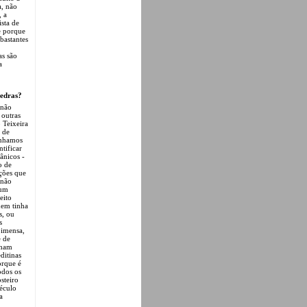
a, não
, a
sta de
e porque
bastantes
as são
a
pedras?
 não
 outras
o Teixeira
 de
tínhamos
ntificar
ânicos -
o de
ações que
 não
 um
eito
dem tinha
s, ou
s
 imensa,
e de
nham
ditinas
orque é
odos os
steiro
século
a