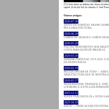
[7] Cristo desce ao Inferno dos Justos (Limbo)
capitel 10 da Ala Sul do claustro © José Pess
Outros artigos:
2026-07-30
ANTES DO EDIFÍCIO: FRANK GEHRY
PELA ARQUITECTURA
2026-06-29
LISBON BY DESIGN E LISBON DES
2026-05-20
NÃO HÁ MONUMENTO SEM ARQUIV
COSTA PARA ALÉM DE BRASÍLIA
2026-03-26
HABITAR PORTUGAL 1974-2024
: O 
DA DEMOCRACIA
2026-02-19
BELEZA APESAR DE TUDO
— AIRES
ARQUITECTURA QUE SE MOSTRA 
2026-01-17
MODERNIDADE TRANQUILA. JOSÉ
LOUREIRO E A ÉTICA DA PERMANÊ
2025-12-12
JOANA VASCONCELOS x NUNO GA
2025-10-19
AALTO
— ONDE ALVAR ENCONTRA