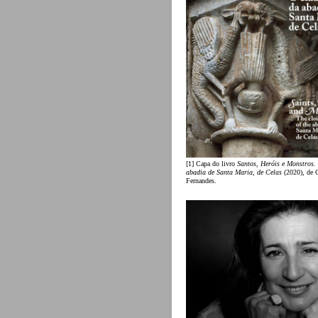
[1] Capa do livro
Santos, Heróis e Monstros.
abadia de Santa Maria, de Celas
(2020), de C
Fernandes.