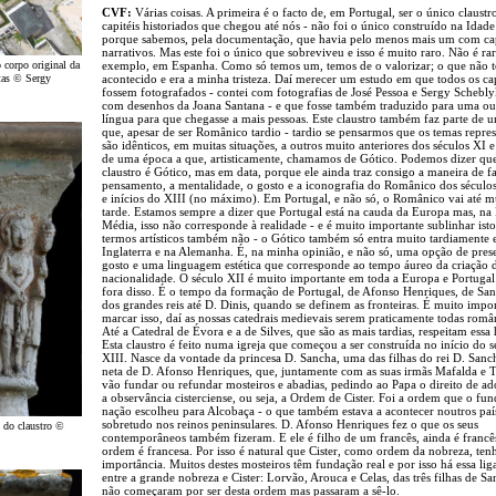
CVF:
Várias coisas. A primeira é o facto de, em Portugal, ser o único claust
capitéis historiados que chegou até nós - não foi o único construído na Idad
porque sabemos, pela documentação, que havia pelo menos mais um com cap
narrativos. Mas este foi o único que sobreviveu e isso é muito raro. Não é ra
o corpo original da
exemplo, em Espanha. Como só temos um, temos de o valorizar; o que não 
stas © Sergy
acontecido e era a minha tristeza. Daí merecer um estudo em que todos os cap
fossem fotografados - contei com fotografias de José Pessoa e Sergy Schebly
com desenhos da Joana Santana - e que fosse também traduzido para uma ou
língua para que chegasse a mais pessoas. Este claustro também faz parte de
que, apesar de ser Românico tardio - tardio se pensarmos que os temas repre
são idênticos, em muitas situações, a outros muito anteriores dos séculos XI e 
de uma época a que, artisticamente, chamamos de Gótico. Podemos dizer qu
claustro é Gótico, mas em data, porque ele ainda traz consigo a maneira de fa
pensamento, a mentalidade, o gosto e a iconografia do Românico dos séculos
e inícios do XIII (no máximo). Em Portugal, e não só, o Românico vai até m
tarde. Estamos sempre a dizer que Portugal está na cauda da Europa mas, na
Média, isso não corresponde à realidade - e é muito importante sublinhar ist
termos artísticos também não - o Gótico também só entra muito tardiamente
Inglaterra e na Alemanha. É, na minha opinião, e não só, uma opção de pre
gosto e uma linguagem estética que corresponde ao tempo áureo da criação 
nacionalidade. O século XII é muito importante em toda a Europa e Portugal
fora disso. É o tempo da formação de Portugal, de Afonso Henriques, de San
dos grandes reis até D. Dinis, quando se definem as fronteiras. É muito impo
marcar isso, daí as nossas catedrais medievais serem praticamente todas româ
Até a Catedral de Évora e a de Silves, que são as mais tardias, respeitam essa
Esta claustro é feito numa igreja que começou a ser construída no início do s
XIII. Nasce da vontade da princesa D. Sancha, uma das filhas do rei D. Sanc
neta de D. Afonso Henriques, que, juntamente com as suas irmãs Mafalda e T
vão fundar ou refundar mosteiros e abadias, pedindo ao Papa o direito de a
a observância cisterciense, ou seja, a Ordem de Cister. Foi a ordem que o fu
nação escolheu para Alcobaça - o que também estava a acontecer noutros paí
sobretudo nos reinos peninsulares. D. Afonso Henriques fez o que os seus
l do claustro ©
contemporâneos também fizeram. E ele é filho de um francês, ainda é francês
ordem é francesa. Por isso é natural que Cister, como ordem da nobreza, tenh
importância. Muitos destes mosteiros têm fundação real e por isso há essa lig
entre a grande nobreza e Cister: Lorvão, Arouca e Celas, das três filhas de Sa
não começaram por ser desta ordem mas passaram a sê-lo.