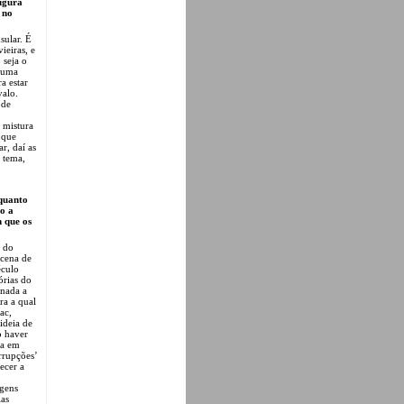
igura
 no
sular. É
ieiras, e
 seja o
 uma
a estar
valo.
 de
 mistura
 que
r, daí as
e tema,
 quanto
o a
m que os
a do
 cena de
éculo
órias do
 nada a
ra a qual
ac,
ideia de
o haver
da em
rrupções’
ecer a
agens
las