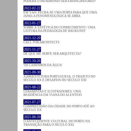
PODERÁ O PATRIMÓNIO SER EMANCIPATÓRIO?
2022-02-22
EM VÃO: FECHA-SE UMA PORTA PARA QUE UMA
JANELA FENOMENOLÓGICA SE ABRA
2022-01-27
SOBRE A 'ESTÉTICA DO CONHECIMENTO': UMA
LEITURA DA PEDAGOGIA DE BAUKUNST
2021-12-29
CALL FOR ARCHITECTS
2021-11-27
DE QUE ME SERVE SER ARQUITECTA?
2021-10-26
'OS CAMINHOS DA ÁGUA'
2021-09-30
A ARQUITETURA PORTUGUESA: O TRAJETO DO
SÉCULO XX E DESAFIOS DO SÉCULO XXI
2021-08-22
CERAMISTAS E ILUSTRADORES: UMA
RESIDÊNCIA EM VIANA DO ALENTEJO
2021-07-27
COMPREENSÃO DA CIDADE DO PORTO ATÉ AO
SÉCULO XX
2021-06-20
O ANTECEDENTE CULTURAL DO PORTO NA
TRANSIÇÃO PARA O SÉCULO XXI