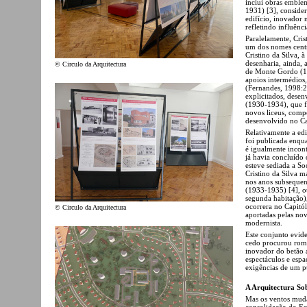
inclui obras emblem
1931) [3], conside
edifício, inovador 
refletindo influên
Paralelamente, Cri
um dos nomes centr
Cristino da Silva, 
desenharia, ainda,
© Circulo da Arquitectura
de Monte Gordo (1
apoios intermédios
(Fernandes, 1998:21
explicitados, dese
(1930-1934), que f
novos liceus, comp
desenvolvido no Ca
Relativamente a edi
foi publicada enqu
é igualmente incont
já havia concluído
esteve sediada a S
Cristino da Silva m
nos anos subsequen
(1933-1935) [4], o
segunda habitação)
ocorrera no Capitó
© Circulo da Arquitectura
aportadas pelas no
modernista.
Este conjunto evide
cedo procurou romp
inovador do betão 
espectáculos e espa
exigências de um p
A Arquitectura So
Mas os ventos muda
consolidação do Es