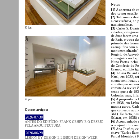
Notas
[1]
A abertura da ex
deu-se por ocasião
[2]
Tal como a desi
a coexistência, no 
tradicionalistas.
© jas
[3]
Carlos S. Duar
cidades portuguesas
de duas faces: uma
de Paris, e outra de
primado das formas
exemplifica com o 
monumentalizado” d
Rogério de Azeved
conseguida no Capi
Nuno Portas inclui
do Comércio do Por
Branco, edifício ig
[4]
A Casa Bellard 
Natal, em 1932, or
cliente nem lugar,
convite que se reno
convite da revista
E
sendo que a de 193
Colónias, mas, infe
[5]
A propósito da 
© jas
em 1938, em Lisboa
mesma gerou, Carlo
Outros artigos:
que começou aqui o
361). De facto, nes
2026-07-30
Salazar, em 1938) 
[6]
Acompanhado de 
ANTES DO EDIFÍCIO: FRANK GEHRY E O DESEJO
o conjunto foi con
PELA ARQUITECTURA
[7]
Ana Tostões, ev
chave “Carlos Ram
2026-06-29
Pardal Monteiro (1
LISBON BY DESIGN E LISBON DESIGN WEEK