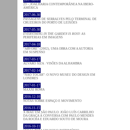
2017-08-01
23 – JOALHARIA CONTEMPORÂNEA NA IBERO-
AMÉRICA
2017-06-30
PASSAGENS
DE SERRALVES PELO TERMINAL DE
CRUZEIROS DO PORTO DE LEIXÕES
2017-05-30
EVERYTHING IN THE GARDEN IS ROSY
: AS
PERIFERIAS EM IMAGENS
2017-04-18
“ÁRVORE” (2002), UMA OBRA COM A AUTORIA
EM SUSPENSO
2017-03-17
ÁLVARO SIZA : VISÕES DA ALHAMBRA
2017-02-14
“NÃO TOCAR”: O NOVO MUSEU DO DESIGN EM
LONDRES
2017-01-17
MAXXI ROMA
2016-12-10
NOTAS SOBRE ESPAÇO E MOVIMENTO
2016-11-15
X BIAU EM SÃO PAULO: JOÃO LUÍS CARRILHO
DA GRAÇA À CONVERSA COM PAULO MENDES
DA ROCHA E EDUARDO SOUTO DE MOURA
2016-10-11