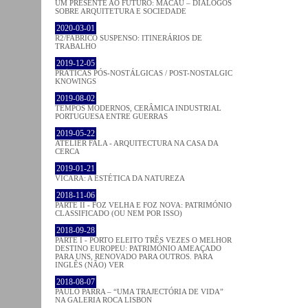
UM PRESENTE AO FUTURO: MACAU – DIÁLOGOS
SOBRE ARQUITETURA E SOCIEDADE
2020-03-01
R2/FABRICO SUSPENSO: ITINERÁRIOS DE
TRABALHO
2019-12-05
PRÁTICAS PÓS-NOSTÁLGICAS / POST-NOSTALGIC
KNOWINGS
2019-08-02
TEMPOS MODERNOS, CERÂMICA INDUSTRIAL
PORTUGUESA ENTRE GUERRAS
2019-05-22
ATELIER FALA - ARQUITECTURA NA CASA DA
CERCA
2019-01-21
VICARA: A ESTÉTICA DA NATUREZA
2018-11-06
PARTE II - FOZ VELHA E FOZ NOVA: PATRIMÓNIO
CLASSIFICADO (OU NEM POR ISSO)
2018-09-28
PARTE I - PORTO ELEITO TRÊS VEZES O MELHOR
DESTINO EUROPEU: PATRIMÓNIO AMEAÇADO
PARA UNS, RENOVADO PARA OUTROS. PARA
INGLÊS (NÃO) VER
2018-08-07
PAULO PARRA – “UMA TRAJECTÓRIA DE VIDA”
NA GALERIA ROCA LISBON