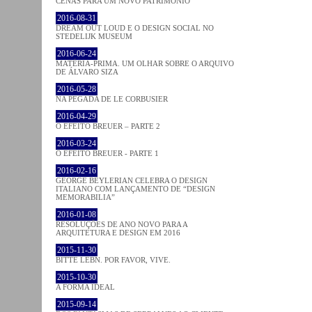
CENAS PARA UM NOVO PATRIMÓNIO
2016-08-31
DREAM OUT LOUD E O DESIGN SOCIAL NO
STEDELIJK MUSEUM
2016-06-24
MATÉRIA-PRIMA. UM OLHAR SOBRE O ARQUIVO
DE ÁLVARO SIZA
2016-05-28
NA PEGADA DE LE CORBUSIER
2016-04-29
O EFEITO BREUER – PARTE 2
2016-03-24
O EFEITO BREUER - PARTE 1
2016-02-16
GEORGE BEYLERIAN CELEBRA O DESIGN
ITALIANO COM LANÇAMENTO DE “DESIGN
MEMORABILIA”
2016-01-08
RESOLUÇÕES DE ANO NOVO PARA A
ARQUITETURA E DESIGN EM 2016
2015-11-30
BITTE LEBN. POR FAVOR, VIVE.
2015-10-30
A FORMA IDEAL
2015-09-14