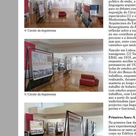
político de então,
linguagens arquite
para os debates con
exposição do Círcu
espectáculos [1] e e
Modernismo/Regiona
Arquitectura do Es
Ressurgimento da A
reflexão sobre a tr
© Circulo da Arquitectura
no seu contributo p
percurso e a descob
mas que, entre cons
caminhos que ainda
Nascido em Lisboa 
transigentes. [2] 
EBAL em 1919, ano 
enquanto auxiliar 
permaneceu até 192
bolsa de estudos at
École des Beaux-Ar
trabalhou, enquant
realizando, durante
manteria ao longo 
trabalho de bolseir
com estudos arqueol
trabalhou, com Léo
© Circulo da Arquitectura
ano a partir do qu
tradicionalista (q
projectos cuja lin
purista e funciona
Primeiros Anos: 
Na primeira fase da
pura experimentaçã
destacou-se tanto 
como no Edifício d