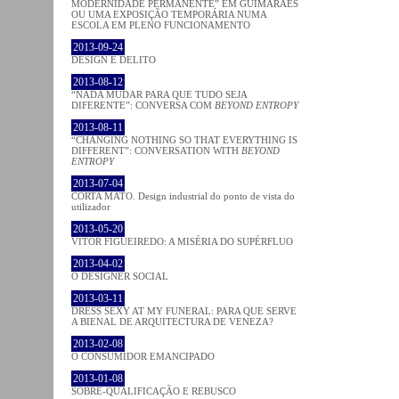
MODERNIDADE PERMANENTE” EM GUIMARÃES
OU UMA EXPOSIÇÃO TEMPORÁRIA NUMA
ESCOLA EM PLENO FUNCIONAMENTO
2013-09-24
DESIGN E DELITO
2013-08-12
“NADA MUDAR PARA QUE TUDO SEJA
DIFERENTE”: CONVERSA COM
BEYOND ENTROPY
2013-08-11
“CHANGING NOTHING SO THAT EVERYTHING IS
DIFFERENT”: CONVERSATION WITH
BEYOND
ENTROPY
2013-07-04
CORTA MATO. Design industrial do ponto de vista do
utilizador
2013-05-20
VÍTOR FIGUEIREDO: A MISÉRIA DO SUPÉRFLUO
2013-04-02
O DESIGNER SOCIAL
2013-03-11
DRESS SEXY AT MY FUNERAL: PARA QUE SERVE
A BIENAL DE ARQUITECTURA DE VENEZA?
2013-02-08
O CONSUMIDOR EMANCIPADO
2013-01-08
SOBRE-QUALIFICAÇÃO E REBUSCO