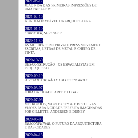
2021-05-12
JOÃO NISA E AS 'PRIMEIRAS IMPRESSÕES DE
UMA PAISAGEM'
2021-02-16
A ORDEM INVISÍVEL DA ARQUITECTURA
2021-01-10
SURENDER, SURENDER
2020-11-30
AS MULHERES NO PRIVATE PRESS MOVEMENT:
ESCRITAS, LETRAS DE METAL E CHEIRO DE
TINTA
2020-10-30
DES/CONSTRUÇÃO - OS ESPACIALISTAS EM
PRO(EX)CESSO
2020-09-19
'A REALIDADE NÃO É UM DESENCANTO'
2020-08-07
FORA DA CIDADE. ARTE E LUGAR
2020-07-06
METROPOLIS, WORLD CITY & E.P.C.O.T. - AS
VISÕES PARA A CIDADE PERFEITA IMAGINADAS
POR GILLETTE, ANDERSEN E DISNEY
2020-06-08
DESCONFI(N)AR
, O FUTURO DA ARQUITECTURA
E DAS CIDADES
2020-04-13