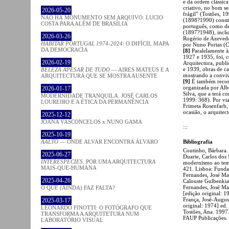
e da ordem clássica
criativo, no bom se
2026-05-20
frágil” (Tostões, 
NÃO HÁ MONUMENTO SEM ARQUIVO: LUCIO
(1898?1990) const
COSTA PARA ALÉM DE BRASÍLIA
português, como de
(1897?1948), inclu
2026-03-26
Rogério de Azeved
HABITAR PORTUGAL 1974-2024
: O DIFÍCIL MAPA
por Nuno Portas (C
DA DEMOCRACIA
[8]
Paralelamente às
1927 e 1935, foi, 
2026-02-19
Arquitectura, publi
e 1939, obras de c
BELEZA APESAR DE TUDO
— AIRES MATEUS E A
mostrando a convivê
ARQUITECTURA QUE SE MOSTRA AUSENTE
[9]
É também recon
organizada por Alb
2026-01-17
Silva, que a terá c
MODERNIDADE TRANQUILA. JOSÉ CARLOS
1999: 368). Por vi
LOUREIRO E A ÉTICA DA PERMANÊNCIA
Frimeta Rosenfarb, 
ocasião, o arquitec
2025-12-12
JOANA VASCONCELOS x NUNO GAMA
:::
2025-10-19
Bibliografia
AALTO
— ONDE ALVAR ENCONTRA ÁLVARO
Coutinho, Bárbara.
2025-06-27
Duarte, Carlos dos
INTERESPECIES
. POR UMA ARQUITECTURA
modernismo ao tem
MAIS-QUE-HUMANA
421. Lisboa: Funda
Fernandes, José M
2025-04-26
Calouste Gulbenkia
Fernandes, José M
O QUE (AINDA) FAZ FALTA?
[edição original: 1
França, José-Augus
2025-03-17
original: 1974] ed.
LEONARDO FINOTTI: O FOTÓGRAFO QUE
Tostões, Ana. 1997
TRANSFORMA A ARQUITETURA NUM
FAUP Publicações.
LABORATÓRIO VISUAL