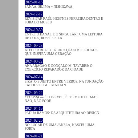
2025-01-15
SANAA, SEJIMA + NISHIZAWA
2024-12-12
REVISITAR RAÚL HESTNES FERREIRA DENTRO E
FORA DO MUSEU
2024-10-30
ENTRE O BANAL E O SINGULAR : UMA LEITURA
DE LOOS, ROSSI E SIZA
2024-09-23
ATELIER RUA: O TRIUNFO DA SIMPLICIDADE
QUE INSPIRA UMA GERAÇÃO
2024-08-22
ANA ARAGÃO E GONÇALO M. TAVARES: O
EXERCÍCIO REPARADOR DA CIDADE
2024-07-14
SIZA: O SUJEITO ENTRE VERBOS, NA FUNDAÇÃO
CALOUSTE GULBENKIAN
2024-05-22
EXOUSIA
— É POSSÍVEL, É PERMITIDO...MAS
NÃO, NÃO PODE
2024-04-13
PÁDUA RAMOS: DA ARQUITETURA AO DESIGN
2024-02-26
NO LUGAR DE UMA JANELA, NASCEU UMA
PORTA
2024-01-21