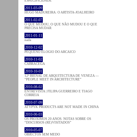
ESPECIFICIDADE
2011-03-09
HUGO MADUREIRA: O ARTISTA-JOALHEIRO
2011-02-07
O QUE MUDOU, O QUE NÃO MUDOU E O QUE
PRECISA MUDAR
2011-01-11
nada
2010-12-02
PEQUENO ELOGIO DO ARCAICO
2010-11-02
CABRACEGA
2010-10-01
12ª BIENAL DE ARQUITECTURA DE VENEZA —
“PEOPLE MEET IN ARCHITECTURE”
2010-08-02
ENTREVISTA | FILIPA GUERREIRO E TIAGO
CORREIA
2010-07-09
ATYPYK PRODUCTS ARE NOT MADE IN CHINA
2010-06-03
OS PRÓXIMOS 20 ANOS. NOTAS SOBRE OS
“DISCURSOS (RE)VISITADOS”
2010-05-07
OBJECTOS SEM MEDO