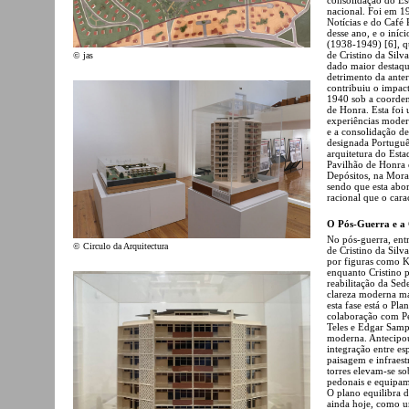
nacional. Foi em 1
Notícias e do Café 
desse ano, e o iníc
(1938-1949) [6], q
de Cristino da Silva
© jas
dado maior destaque
detrimento da anter
contribuiu o impac
1940 sob a coordena
de Honra. Esta foi 
experiências moder
e a consolidação d
designada Portuguê
arquitetura do Esta
Pavilhão de Honra 
Depósitos, na Mora
sendo que esta abo
racional que o cara
O Pós-Guerra e a 
No pós-guerra, ent
© Circulo da Arquitectura
de Cristino da Silv
por figuras como K
enquanto Cristino p
reabilitação da Se
clareza moderna ma
esta fase está o P
colaboração com Pe
Teles e Edgar Samp
moderna. Antecipou
integração entre es
paisagem e infraest
torres elevam-se so
pedonais e equipame
O plano equilibra 
ainda hoje, como u