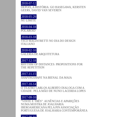
2018-07-12
DEPOIS, A HISTÓRIA: GO HASEGAWA, KERSTEN
GEERS, DAVID VAN SEVEREN
2018-05-29
NU LIMITE
2018-04-18
POLAROID
2018-03-18
VICO MAGISTRETTI NO DIA DO DESIGN
ITALIANO
2018-02-10
GALERIA DE ARQUITETURA
2017-12-18
RHYTHM OF DISTANCES: PROPOSITIONS FOR
THE REPETITION
2017-11-15
SHAPINGSHAPE
NA BIENAL DA MAIA
2017-10-14
O TEATRO CARLOS ALBERTO DIALOGA COM A
CIDADE: PELA MÃO DE NUNO LACERDA LOPES
2017-09-10
“VINTE E TRÊS”. AUSÊNCIAS E APARIÇÕES
NUMA MOSTRA DE JOALHARIA
IBEROAMERICANA PELA PIN ASSOCIAÇÃO
PORTUGUESA DE JOALHARIA CONTEMPORÂNEA