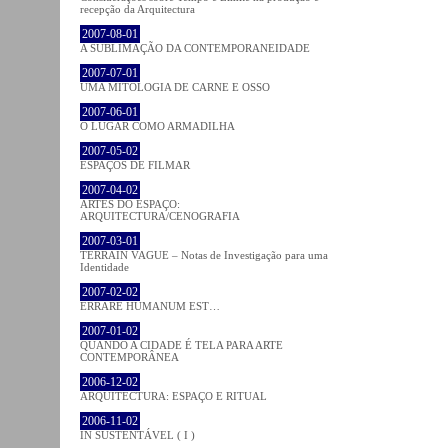
recepção da Arquitectura
2007-08-01
A SUBLIMAÇÃO DA CONTEMPORANEIDADE
2007-07-01
UMA MITOLOGIA DE CARNE E OSSO
2007-06-01
O LUGAR COMO ARMADILHA
2007-05-02
ESPAÇOS DE FILMAR
2007-04-02
ARTES DO ESPAÇO:
ARQUITECTURA/CENOGRAFIA
2007-03-01
TERRAIN VAGUE – Notas de Investigação para uma
Identidade
2007-02-02
ERRARE HUMANUM EST…
2007-01-02
QUANDO A CIDADE É TELA PARA ARTE
CONTEMPORÂNEA
2006-12-02
ARQUITECTURA: ESPAÇO E RITUAL
2006-11-02
IN SUSTENTÁVEL ( I )