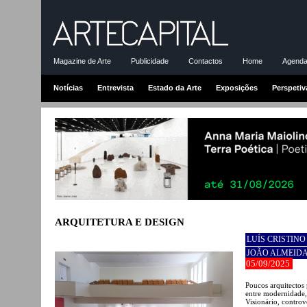
Magazine de Arte
Publicidade
Contactos
Home
Agenda-
Notícias
Entrevista
Estado da Arte
Exposições
Perspetiv
ARQUITETURA E DESIGN
LUÍS CRISTINO
JOÃO ALMEIDA 
05/09/2025
Poucos arquitectos 
entre modernidade,
Visionário, controv