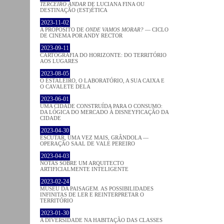
TERCEIRO ANDAR
DE LUCIANA FINA OU
DESTINAÇÃO (EST)ÉTICA
2023-11-02
A PROPÓSITO DE
ONDE VAMOS MORAR?
— CICLO
DE CINEMA POR ANDY RECTOR
2023-09-11
CARTOGRAFIA DO HORIZONTE: DO TERRITÓRIO
AOS LUGARES
2023-08-05
O ESTALEIRO, O LABORATÓRIO, A SUA CAIXA E
O CAVALETE DELA
2023-06-01
UMA CIDADE CONSTRUÍDA PARA O CONSUMO:
DA LÓGICA DO MERCADO À DISNEYFICAÇÃO DA
CIDADE
2023-04-30
ESCUTAR, UMA VEZ MAIS, GRÂNDOLA —
OPERAÇÃO SAAL DE VALE PEREIRO
2023-04-03
NOTAS SOBRE UM ARQUITECTO
ARTIFICIALMENTE INTELIGENTE
2023-02-24
MUSEU DA PAISAGEM. AS POSSIBILIDADES
INFINITAS DE LER E REINTERPRETAR O
TERRITÓRIO
2023-01-30
A DIVERSIDADE NA HABITAÇÃO DAS CLASSES