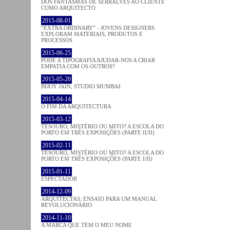
DOS FANTASMAS DE SERRALVES AO CLIENTE
COMO ARQUITECTO
2015-08-01
“EXTRA ORDINARY” - JOVENS DESIGNERS
EXPLORAM MATERIAIS, PRODUTOS E
PROCESSOS
2015-06-25
PODE A TIPOGRAFIA AJUDAR-NOS A CRIAR
EMPATIA COM OS OUTROS?
2015-05-20
BIJOY JAIN, STUDIO MUMBAI
2015-04-14
O FIM DA ARQUITECTURA
2015-03-12
TESOURO, MISTÉRIO OU MITO? A ESCOLA DO
PORTO EM TRÊS EXPOSIÇÕES (PARTE II/II)
2015-02-11
TESOURO, MISTÉRIO OU MITO? A ESCOLA DO
PORTO EM TRÊS EXPOSIÇÕES (PARTE I/II)
2015-01-11
ESPECTADOR
2014-12-09
ARQUITECTAS: ENSAIO PARA UM MANUAL
REVOLUCIONÁRIO
2014-11-10
A MARCA QUE TEM O MEU NOME