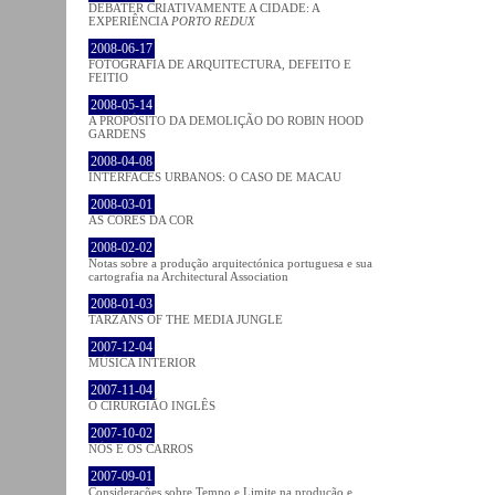
DEBATER CRIATIVAMENTE A CIDADE: A
EXPERIÊNCIA
PORTO REDUX
2008-06-17
FOTOGRAFIA DE ARQUITECTURA, DEFEITO E
FEITIO
2008-05-14
A PROPÓSITO DA DEMOLIÇÃO DO ROBIN HOOD
GARDENS
2008-04-08
INTERFACES URBANOS: O CASO DE MACAU
2008-03-01
AS CORES DA COR
2008-02-02
Notas sobre a produção arquitectónica portuguesa e sua
cartografia na Architectural Association
2008-01-03
TARZANS OF THE MEDIA JUNGLE
2007-12-04
MÚSICA INTERIOR
2007-11-04
O CIRURGIÃO INGLÊS
2007-10-02
NÓS E OS CARROS
2007-09-01
Considerações sobre Tempo e Limite na produção e