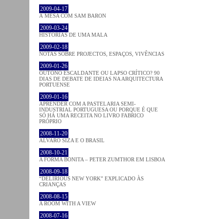
2009-04-17
À MESA COM SAM BARON
2009-03-24
HISTÓRIAS DE UMA MALA
2009-02-18
NOTAS SOBRE PROJECTOS, ESPAÇOS, VIVÊNCIAS
2009-01-26
OUTONO ESCALDANTE OU LAPSO CRÍTICO? 90
DIAS DE DEBATE DE IDEIAS NA ARQUITECTURA
PORTUENSE
2009-01-16
APRENDER COM A PASTELARIA SEMI-
INDUSTRIAL PORTUGUESA OU PORQUE É QUE
SÓ HÁ UMA RECEITA NO LIVRO FABRICO
PRÓPRIO
2008-11-20
ÁLVARO SIZA E O BRASIL
2008-10-21
A FORMA BONITA – PETER ZUMTHOR EM LISBOA
2008-09-18
“DELIRIOUS NEW YORK” EXPLICADO ÀS
CRIANÇAS
2008-08-15
A ROOM WITH A VIEW
2008-07-16