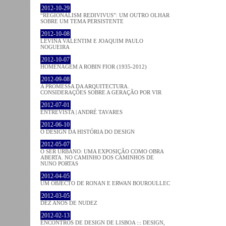
2012-10-29
“REGIONALISM REDIVIVUS”: UM OUTRO OLHAR
SOBRE UM TEMA PERSISTENTE
2012-10-08
LEVINA VALENTIM E JOAQUIM PAULO
NOGUEIRA
2012-10-07
HOMENAGEM A ROBIN FIOR (1935-2012)
2012-09-08
A PROMESSA DA ARQUITECTURA.
CONSIDERAÇÕES SOBRE A GERAÇÃO POR VIR
2012-07-01
ENTREVISTA | ANDRÉ TAVARES
2012-06-10
O DESIGN DA HISTÓRIA DO DESIGN
2012-05-07
O SER URBANO: UMA EXPOSIÇÃO COMO OBRA
ABERTA. NO CAMINHO DOS CAMINHOS DE
NUNO PORTAS
2012-04-05
UM OBJECTO DE RONAN E ERWAN BOUROULLEC
2012-03-05
DEZ ANOS DE NUDEZ
2012-02-13
ENCONTROS DE DESIGN DE LISBOA ::: DESIGN,