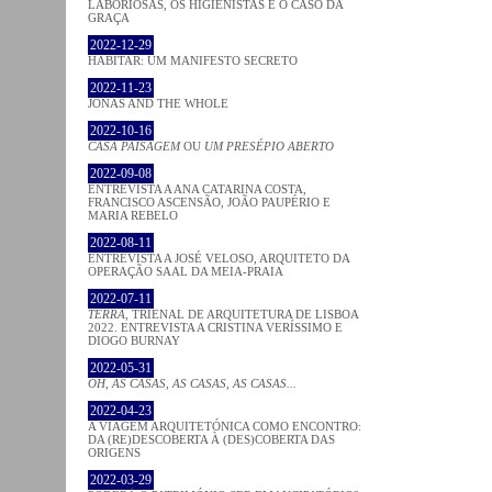
LABORIOSAS, OS HIGIENISTAS E O CASO DA
GRAÇA
2022-12-29
HABITAR: UM MANIFESTO SECRETO
2022-11-23
JONAS AND THE WHOLE
2022-10-16
CASA PAISAGEM
OU
UM PRESÉPIO ABERTO
2022-09-08
ENTREVISTA A ANA CATARINA COSTA,
FRANCISCO ASCENSÃO, JOÃO PAUPÉRIO E
MARIA REBELO
2022-08-11
ENTREVISTA A JOSÉ VELOSO, ARQUITETO DA
OPERAÇÃO SAAL DA MEIA-PRAIA
2022-07-11
TERRA
, TRIENAL DE ARQUITETURA DE LISBOA
2022. ENTREVISTA A CRISTINA VERÍSSIMO E
DIOGO BURNAY
2022-05-31
OH, AS CASAS, AS CASAS, AS CASAS...
2022-04-23
A VIAGEM ARQUITETÓNICA COMO ENCONTRO:
DA (RE)DESCOBERTA À (DES)COBERTA DAS
ORIGENS
2022-03-29