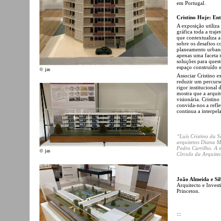
em Portugal.
Cristino Hoje: En
A exposição utiliza
gráfica toda a traj
que contextualiza a
sobre os desafios c
planeamento urban
apenas uma faceta 
soluções para quest
espaço construído e
© jas
Associar Cristino 
reduzir um percur
rigor institucional
mostra que a arquit
visionária. Cristino
convida-nos a refle
continua a interpela
“Luís Cristino da S
arquitetos Diana M
Pedro Carrilho. A 
© jas
Círculo da Arquite
João Almeida e Si
Arquitecto e Inves
Princeton.
:::