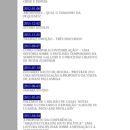
CRISE E DEPOIS
2012-01-06
ARCHIZINES – QUAL O TAMANHO DA
PEQUENÊS?
2011-12-02
STUDIO ASTOLFI
2011-11-01
TRAMA E EMOÇÃO – TRÊS DISCURSOS
2011-09-07
COMO COMPOR A CONTEMPLAÇÃO? – UMA
HISTÓRIA SOBRE O PAVILHÃO TEMPORÁRIO DA
SERPENTINE GALLERY E O PROCESSO CRIATIVO
DE PETER ZUMTHOR
2011-07-18
EDUARDO SOUTO DE MOURA – PRITZKER 2011.
UMA SISTEMATIZAÇÃO A PROPÓSITO DA VISITA
DE JUHANI PALLASMAA
2011-06-03
JAHARA STUDIO
2011-05-05
FALEMOS DE 1 MILHÃO DE CASAS. NOTAS
SOBRE O CONCURSO E EXPOSIÇÃO “A HOUSE IN
LUANDA: PATIO AND PAVILLION”
2011-04-04
A PROPÓSITO DA CONFERÊNCIA
“ARQUITECTURA [IN] ]OUT[ POLÍTICA”: UMA
LEITURA DISCIPLINAR SOBRE A MEDIAÇÃO E A