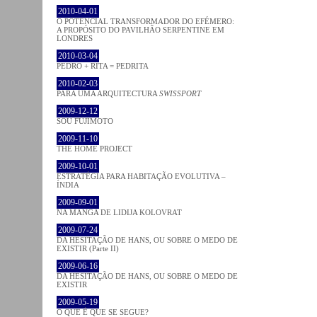
2010-04-01
O POTENCIAL TRANSFORMADOR DO EFÉMERO:
A PROPÓSITO DO PAVILHÃO SERPENTINE EM
LONDRES
2010-03-04
PEDRO + RITA = PEDRITA
2010-02-03
PARA UMA ARQUITECTURA
SWISSPORT
2009-12-12
SOU FUJIMOTO
2009-11-10
THE HOME PROJECT
2009-10-01
ESTRATÉGIA PARA HABITAÇÃO EVOLUTIVA –
ÍNDIA
2009-09-01
NA MANGA DE LIDIJA KOLOVRAT
2009-07-24
DA HESITAÇÃO DE HANS, OU SOBRE O MEDO DE
EXISTIR (Parte II)
2009-06-16
DA HESITAÇÃO DE HANS, OU SOBRE O MEDO DE
EXISTIR
2009-05-19
O QUE É QUE SE SEGUE?