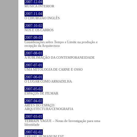
2007-12-04
MÚSICA INTERIOR
2007-11-04
O CIRURGIÃO INGLÊS
2007-10-02
NÓS E OS CARROS
2007-09-01
Considerações sobre Tempo e Limite na produção e
recepção da Arquitectura
2007-08-01
A SUBLIMAÇÃO DA CONTEMPORANEIDADE
2007-07-01
UMA MITOLOGIA DE CARNE E OSSO
2007-06-01
O LUGAR COMO ARMADILHA
2007-05-02
ESPAÇOS DE FILMAR
2007-04-02
ARTES DO ESPAÇO:
ARQUITECTURA/CENOGRAFIA
2007-03-01
TERRAIN VAGUE – Notas de Investigação para uma
Identidade
2007-02-02
ERRARE HUMANUM EST…