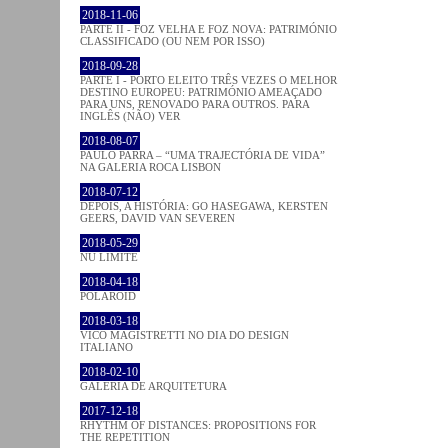
2018-11-06
PARTE II - FOZ VELHA E FOZ NOVA: PATRIMÓNIO
CLASSIFICADO (OU NEM POR ISSO)
2018-09-28
PARTE I - PORTO ELEITO TRÊS VEZES O MELHOR
DESTINO EUROPEU: PATRIMÓNIO AMEAÇADO
PARA UNS, RENOVADO PARA OUTROS. PARA
INGLÊS (NÃO) VER
2018-08-07
PAULO PARRA – “UMA TRAJECTÓRIA DE VIDA”
NA GALERIA ROCA LISBON
2018-07-12
DEPOIS, A HISTÓRIA: GO HASEGAWA, KERSTEN
GEERS, DAVID VAN SEVEREN
2018-05-29
NU LIMITE
2018-04-18
POLAROID
2018-03-18
VICO MAGISTRETTI NO DIA DO DESIGN
ITALIANO
2018-02-10
GALERIA DE ARQUITETURA
2017-12-18
RHYTHM OF DISTANCES: PROPOSITIONS FOR
THE REPETITION