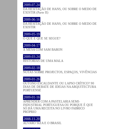
2009-07-24
DA HESITAÇÃO DE HANS, OU SOBRE O MEDO DE
EXISTIR (Parte II)
2009-06-16
DA HESITAÇÃO DE HANS, OU SOBRE O MEDO DE
EXISTIR
2009-05-19
O QUE É QUE SE SEGUE?
2009-04-17
À MESA COM SAM BARON
2009-03-24
HISTÓRIAS DE UMA MALA
2009-02-18
NOTAS SOBRE PROJECTOS, ESPAÇOS, VIVÊNCIAS
2009-01-26
OUTONO ESCALDANTE OU LAPSO CRÍTICO? 90
DIAS DE DEBATE DE IDEIAS NA ARQUITECTURA
PORTUENSE
2009-01-16
APRENDER COM A PASTELARIA SEMI-
INDUSTRIAL PORTUGUESA OU PORQUE É QUE
SÓ HÁ UMA RECEITA NO LIVRO FABRICO
PRÓPRIO
2008-11-20
ÁLVARO SIZA E O BRASIL