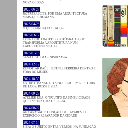
NOVA OEIRAS
2025-06-27
INTERESPECIES
. POR UMA ARQUITECTURA
MAIS-QUE-HUMANA
2025-04-26
O QUE (AINDA) FAZ FALTA?
2025-03-17
LEONARDO FINOTTI: O FOTÓGRAFO QUE
TRANSFORMA A ARQUITETURA NUM
LABORATÓRIO VISUAL
2025-01-15
SANAA, SEJIMA + NISHIZAWA
2024-12-12
REVISITAR RAÚL HESTNES FERREIRA DENTRO E
FORA DO MUSEU
2024-10-30
ENTRE O BANAL E O SINGULAR : UMA LEITURA
DE LOOS, ROSSI E SIZA
2024-09-23
ATELIER RUA: O TRIUNFO DA SIMPLICIDADE
QUE INSPIRA UMA GERAÇÃO
2024-08-22
ANA ARAGÃO E GONÇALO M. TAVARES: O
EXERCÍCIO REPARADOR DA CIDADE
2024-07-14
SIZA: O SUJEITO ENTRE VERBOS, NA FUNDAÇÃO