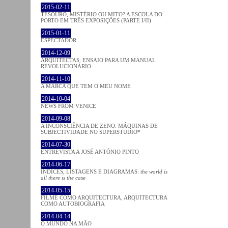
2015-02-11
TESOURO, MISTÉRIO OU MITO? A ESCOLA DO
PORTO EM TRÊS EXPOSIÇÕES (PARTE I/II)
2015-01-11
ESPECTADOR
2014-12-09
ARQUITECTAS: ENSAIO PARA UM MANUAL
REVOLUCIONÁRIO
2014-11-10
A MARCA QUE TEM O MEU NOME
2014-10-04
NEWS FROM VENICE
2014-09-08
A INCONSCIÊNCIA DE ZENO. MÁQUINAS DE
SUBJECTIVIDADE NO SUPERSTUDIO*
2014-07-30
ENTREVISTA A JOSÉ ANTÓNIO PINTO
2014-06-17
ÍNDICES, LISTAGENS E DIAGRAMAS:
the world is
all there is the case
2014-05-15
FILME COMO ARQUITECTURA, ARQUITECTURA
COMO AUTOBIOGRAFIA
2014-04-14
O MUNDO NA MÃO