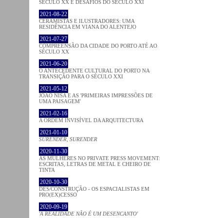
SÉCULO XX E DESAFIOS DO SÉCULO XXI
2021-08-22
CERAMISTAS E ILUSTRADORES: UMA
RESIDÊNCIA EM VIANA DO ALENTEJO
2021-07-27
COMPREENSÃO DA CIDADE DO PORTO ATÉ AO
SÉCULO XX
2021-06-20
O ANTECEDENTE CULTURAL DO PORTO NA
TRANSIÇÃO PARA O SÉCULO XXI
2021-05-12
JOÃO NISA E AS 'PRIMEIRAS IMPRESSÕES DE
UMA PAISAGEM'
2021-02-16
A ORDEM INVISÍVEL DA ARQUITECTURA
2021-01-10
SURENDER, SURENDER
2020-11-30
AS MULHERES NO PRIVATE PRESS MOVEMENT:
ESCRITAS, LETRAS DE METAL E CHEIRO DE
TINTA
2020-10-30
DES/CONSTRUÇÃO - OS ESPACIALISTAS EM
PRO(EX)CESSO
2020-09-19
'A REALIDADE NÃO É UM DESENCANTO'