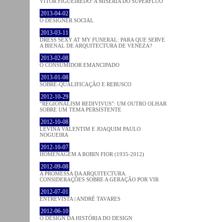
VÍTOR FIGUEIREDO: A MISÉRIA DO SUPÉRFLUO
2013-04-02
O DESIGNER SOCIAL
2013-03-11
DRESS SEXY AT MY FUNERAL: PARA QUE SERVE
A BIENAL DE ARQUITECTURA DE VENEZA?
2013-02-08
O CONSUMIDOR EMANCIPADO
2013-01-08
SOBRE-QUALIFICAÇÃO E REBUSCO
2012-10-29
“REGIONALISM REDIVIVUS”: UM OUTRO OLHAR
SOBRE UM TEMA PERSISTENTE
2012-10-08
LEVINA VALENTIM E JOAQUIM PAULO
NOGUEIRA
2012-10-07
HOMENAGEM A ROBIN FIOR (1935-2012)
2012-09-08
A PROMESSA DA ARQUITECTURA.
CONSIDERAÇÕES SOBRE A GERAÇÃO POR VIR
2012-07-01
ENTREVISTA | ANDRÉ TAVARES
2012-06-10
O DESIGN DA HISTÓRIA DO DESIGN