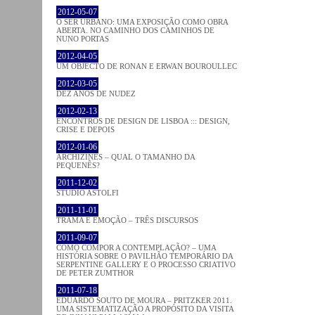
2012-05-07
O SER URBANO: UMA EXPOSIÇÃO COMO OBRA
ABERTA. NO CAMINHO DOS CAMINHOS DE
NUNO PORTAS
2012-04-05
UM OBJECTO DE RONAN E ERWAN BOUROULLEC
2012-03-05
DEZ ANOS DE NUDEZ
2012-02-13
ENCONTROS DE DESIGN DE LISBOA ::: DESIGN,
CRISE E DEPOIS
2012-01-06
ARCHIZINES – QUAL O TAMANHO DA
PEQUENÊS?
2011-12-02
STUDIO ASTOLFI
2011-11-01
TRAMA E EMOÇÃO – TRÊS DISCURSOS
2011-09-07
COMO COMPOR A CONTEMPLAÇÃO? – UMA
HISTÓRIA SOBRE O PAVILHÃO TEMPORÁRIO DA
SERPENTINE GALLERY E O PROCESSO CRIATIVO
DE PETER ZUMTHOR
2011-07-18
EDUARDO SOUTO DE MOURA – PRITZKER 2011.
UMA SISTEMATIZAÇÃO A PROPÓSITO DA VISITA