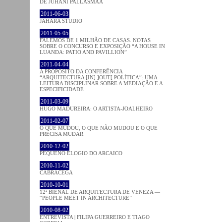
DE JUHANI PALLASMAA
2011-06-03
JAHARA STUDIO
2011-05-05
FALEMOS DE 1 MILHÃO DE CASAS. NOTAS
SOBRE O CONCURSO E EXPOSIÇÃO “A HOUSE IN
LUANDA: PATIO AND PAVILLION”
2011-04-04
A PROPÓSITO DA CONFERÊNCIA
“ARQUITECTURA [IN] ]OUT[ POLÍTICA”: UMA
LEITURA DISCIPLINAR SOBRE A MEDIAÇÃO E A
ESPECIFICIDADE
2011-03-09
HUGO MADUREIRA: O ARTISTA-JOALHEIRO
2011-02-07
O QUE MUDOU, O QUE NÃO MUDOU E O QUE
PRECISA MUDAR
2010-12-02
PEQUENO ELOGIO DO ARCAICO
2010-11-02
CABRACEGA
2010-10-01
12ª BIENAL DE ARQUITECTURA DE VENEZA —
“PEOPLE MEET IN ARCHITECTURE”
2010-08-02
ENTREVISTA | FILIPA GUERREIRO E TIAGO