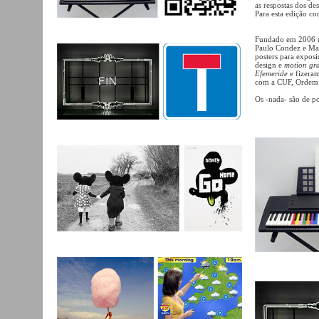
as respostas dos de
Para esta edição c
Fundado em 2006 e 
Paulo Condez e Mart
posters para exposi
design e
motion gr
Efemeride
e fizeram
com a CUF, Ordem 
Os -nada- são de p