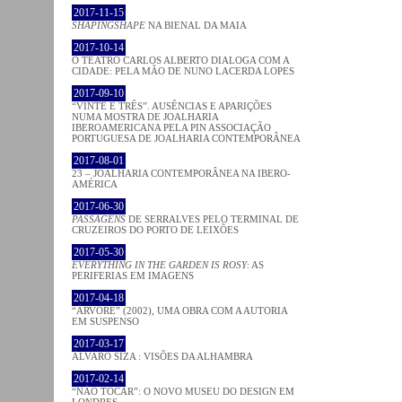
2017-11-15
SHAPINGSHAPE
NA BIENAL DA MAIA
2017-10-14
O TEATRO CARLOS ALBERTO DIALOGA COM A
CIDADE: PELA MÃO DE NUNO LACERDA LOPES
2017-09-10
“VINTE E TRÊS”. AUSÊNCIAS E APARIÇÕES
NUMA MOSTRA DE JOALHARIA
IBEROAMERICANA PELA PIN ASSOCIAÇÃO
PORTUGUESA DE JOALHARIA CONTEMPORÂNEA
2017-08-01
23 – JOALHARIA CONTEMPORÂNEA NA IBERO-
AMÉRICA
2017-06-30
PASSAGENS
DE SERRALVES PELO TERMINAL DE
CRUZEIROS DO PORTO DE LEIXÕES
2017-05-30
EVERYTHING IN THE GARDEN IS ROSY
: AS
PERIFERIAS EM IMAGENS
2017-04-18
“ÁRVORE” (2002), UMA OBRA COM A AUTORIA
EM SUSPENSO
2017-03-17
ÁLVARO SIZA : VISÕES DA ALHAMBRA
2017-02-14
“NÃO TOCAR”: O NOVO MUSEU DO DESIGN EM