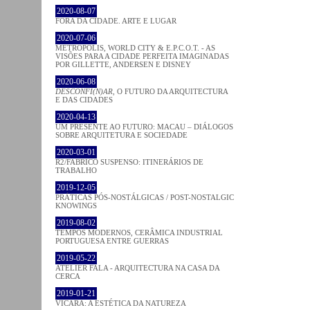
2020-08-07
FORA DA CIDADE. ARTE E LUGAR
2020-07-06
METROPOLIS, WORLD CITY & E.P.C.O.T. - AS
VISÕES PARA A CIDADE PERFEITA IMAGINADAS
POR GILLETTE, ANDERSEN E DISNEY
2020-06-08
DESCONFI(N)AR
, O FUTURO DA ARQUITECTURA
E DAS CIDADES
2020-04-13
UM PRESENTE AO FUTURO: MACAU – DIÁLOGOS
SOBRE ARQUITETURA E SOCIEDADE
2020-03-01
R2/FABRICO SUSPENSO: ITINERÁRIOS DE
TRABALHO
2019-12-05
PRÁTICAS PÓS-NOSTÁLGICAS / POST-NOSTALGIC
KNOWINGS
2019-08-02
TEMPOS MODERNOS, CERÂMICA INDUSTRIAL
PORTUGUESA ENTRE GUERRAS
2019-05-22
ATELIER FALA - ARQUITECTURA NA CASA DA
CERCA
2019-01-21
VICARA: A ESTÉTICA DA NATUREZA