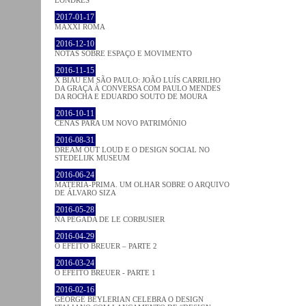
LONDRES
2017-01-17
MAXXI ROMA
2016-12-10
NOTAS SOBRE ESPAÇO E MOVIMENTO
2016-11-15
X BIAU EM SÃO PAULO: JOÃO LUÍS CARRILHO
DA GRAÇA À CONVERSA COM PAULO MENDES
DA ROCHA E EDUARDO SOUTO DE MOURA
2016-10-11
CENAS PARA UM NOVO PATRIMÓNIO
2016-08-31
DREAM OUT LOUD E O DESIGN SOCIAL NO
STEDELIJK MUSEUM
2016-06-24
MATÉRIA-PRIMA. UM OLHAR SOBRE O ARQUIVO
DE ÁLVARO SIZA
2016-05-28
NA PEGADA DE LE CORBUSIER
2016-04-29
O EFEITO BREUER – PARTE 2
2016-03-24
O EFEITO BREUER - PARTE 1
2016-02-16
GEORGE BEYLERIAN CELEBRA O DESIGN