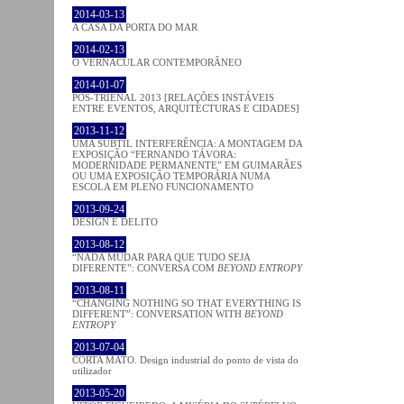
2014-03-13
A CASA DA PORTA DO MAR
2014-02-13
O VERNACULAR CONTEMPORÂNEO
2014-01-07
PÓS-TRIENAL 2013 [RELAÇÕES INSTÁVEIS
ENTRE EVENTOS, ARQUITECTURAS E CIDADES]
2013-11-12
UMA SUBTIL INTERFERÊNCIA: A MONTAGEM DA
EXPOSIÇÃO “FERNANDO TÁVORA:
MODERNIDADE PERMANENTE” EM GUIMARÃES
OU UMA EXPOSIÇÃO TEMPORÁRIA NUMA
ESCOLA EM PLENO FUNCIONAMENTO
2013-09-24
DESIGN E DELITO
2013-08-12
“NADA MUDAR PARA QUE TUDO SEJA
DIFERENTE”: CONVERSA COM
BEYOND ENTROPY
2013-08-11
“CHANGING NOTHING SO THAT EVERYTHING IS
DIFFERENT”: CONVERSATION WITH
BEYOND
ENTROPY
2013-07-04
CORTA MATO. Design industrial do ponto de vista do
utilizador
2013-05-20