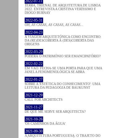
2022-07-11
TERRA
, TRIENAL DE ARQUITETURA DE LISBOA
2022. ENTREVISTA A CRISTINA VERÍSSIMO E
DIOGO BURNAY
2022-05-31
OH, AS CASAS, AS CASAS, AS CASAS...
2022-04-23
A VIAGEM ARQUITETÓNICA COMO ENCONTRO:
DA (RE)DESCOBERTA À (DES)COBERTA DAS
ORIGENS
2022-03-29
PODERÁ O PATRIMÓNIO SER EMANCIPATÓRIO?
2022-02-22
EM VÃO: FECHA-SE UMA PORTA PARA QUE UMA
JANELA FENOMENOLÓGICA SE ABRA
2022-01-27
SOBRE A 'ESTÉTICA DO CONHECIMENTO': UMA
LEITURA DA PEDAGOGIA DE BAUKUNST
2021-12-29
CALL FOR ARCHITECTS
2021-11-27
DE QUE ME SERVE SER ARQUITECTA?
2021-10-26
'OS CAMINHOS DA ÁGUA'
2021-09-30
A ARQUITETURA PORTUGUESA: O TRAJETO DO