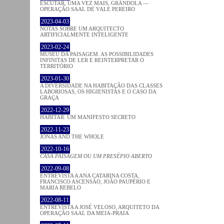
ESCUTAR, UMA VEZ MAIS, GRÂNDOLA —
OPERAÇÃO SAAL DE VALE PEREIRO
2023-04-03
NOTAS SOBRE UM ARQUITECTO
ARTIFICIALMENTE INTELIGENTE
2023-02-24
MUSEU DA PAISAGEM. AS POSSIBILIDADES
INFINITAS DE LER E REINTERPRETAR O
TERRITÓRIO
2023-01-30
A DIVERSIDADE NA HABITAÇÃO DAS CLASSES
LABORIOSAS, OS HIGIENISTAS E O CASO DA
GRAÇA
2022-12-29
HABITAR: UM MANIFESTO SECRETO
2022-11-23
JONAS AND THE WHOLE
2022-10-16
CASA PAISAGEM
OU
UM PRESÉPIO ABERTO
2022-09-08
ENTREVISTA A ANA CATARINA COSTA,
FRANCISCO ASCENSÃO, JOÃO PAUPÉRIO E
MARIA REBELO
2022-08-11
ENTREVISTA A JOSÉ VELOSO, ARQUITETO DA
OPERAÇÃO SAAL DA MEIA-PRAIA