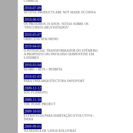
CORREIA
2010-07-09
ATYPYK PRODUCTS ARE NOT MADE IN CHINA
2010-06-03
OS PRÓXIMOS 20 ANOS. NOTAS SOBRE OS
“DISCURSOS (RE)VISITADOS”
2010-05-07
OBJECTOS SEM MEDO
2010-04-01
O POTENCIAL TRANSFORMADOR DO EFÉMERO:
A PROPÓSITO DO PAVILHÃO SERPENTINE EM
LONDRES
2010-03-04
PEDRO + RITA = PEDRITA
2010-02-03
PARA UMA ARQUITECTURA
SWISSPORT
2009-12-12
SOU FUJIMOTO
2009-11-10
THE HOME PROJECT
2009-10-01
ESTRATÉGIA PARA HABITAÇÃO EVOLUTIVA –
ÍNDIA
2009-09-01
NA MANGA DE LIDIJA KOLOVRAT