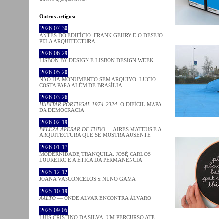
Outros artigos:
2026-07-30
ANTES DO EDIFÍCIO: FRANK GEHRY E O DESEJO
PELA ARQUITECTURA
2026-06-29
LISBON BY DESIGN E LISBON DESIGN WEEK
2026-05-20
NÃO HÁ MONUMENTO SEM ARQUIVO: LUCIO
COSTA PARA ALÉM DE BRASÍLIA
2026-03-26
HABITAR PORTUGAL 1974-2024
: O DIFÍCIL MAPA
DA DEMOCRACIA
2026-02-19
BELEZA APESAR DE TUDO
— AIRES MATEUS E A
ARQUITECTURA QUE SE MOSTRA AUSENTE
2026-01-17
MODERNIDADE TRANQUILA. JOSÉ CARLOS
LOUREIRO E A ÉTICA DA PERMANÊNCIA
2025-12-12
JOANA VASCONCELOS x NUNO GAMA
2025-10-19
AALTO
— ONDE ALVAR ENCONTRA ÁLVARO
2025-09-05
LUÍS CRISTINO DA SILVA, UM PERCURSO ATÉ