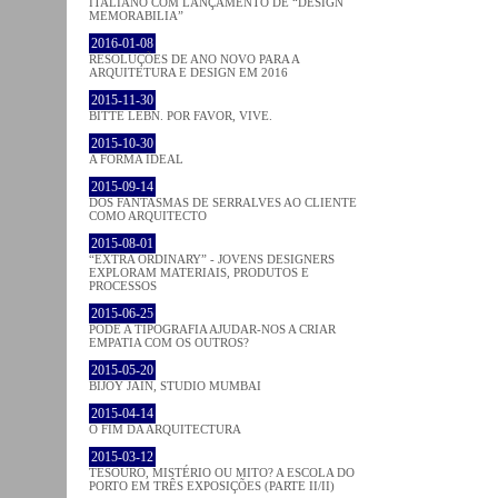
ITALIANO COM LANÇAMENTO DE “DESIGN
MEMORABILIA”
2016-01-08
RESOLUÇÕES DE ANO NOVO PARA A
ARQUITETURA E DESIGN EM 2016
2015-11-30
BITTE LEBN. POR FAVOR, VIVE.
2015-10-30
A FORMA IDEAL
2015-09-14
DOS FANTASMAS DE SERRALVES AO CLIENTE
COMO ARQUITECTO
2015-08-01
“EXTRA ORDINARY” - JOVENS DESIGNERS
EXPLORAM MATERIAIS, PRODUTOS E
PROCESSOS
2015-06-25
PODE A TIPOGRAFIA AJUDAR-NOS A CRIAR
EMPATIA COM OS OUTROS?
2015-05-20
BIJOY JAIN, STUDIO MUMBAI
2015-04-14
O FIM DA ARQUITECTURA
2015-03-12
TESOURO, MISTÉRIO OU MITO? A ESCOLA DO
PORTO EM TRÊS EXPOSIÇÕES (PARTE II/II)