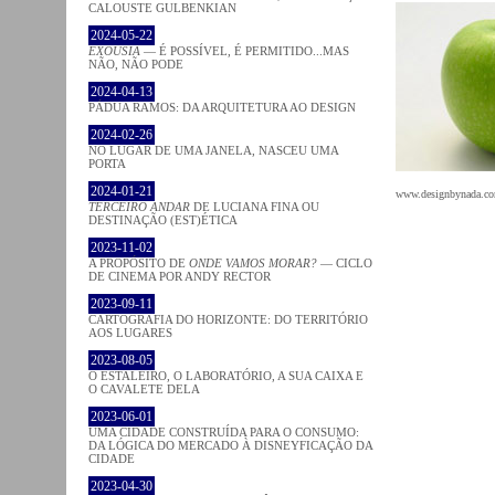
CALOUSTE GULBENKIAN
2024-05-22
EXOUSIA
— É POSSÍVEL, É PERMITIDO...MAS
NÃO, NÃO PODE
2024-04-13
PÁDUA RAMOS: DA ARQUITETURA AO DESIGN
2024-02-26
NO LUGAR DE UMA JANELA, NASCEU UMA
PORTA
2024-01-21
www.designbynada.c
TERCEIRO ANDAR
DE LUCIANA FINA OU
DESTINAÇÃO (EST)ÉTICA
2023-11-02
A PROPÓSITO DE
ONDE VAMOS MORAR?
— CICLO
DE CINEMA POR ANDY RECTOR
2023-09-11
CARTOGRAFIA DO HORIZONTE: DO TERRITÓRIO
AOS LUGARES
2023-08-05
O ESTALEIRO, O LABORATÓRIO, A SUA CAIXA E
O CAVALETE DELA
2023-06-01
UMA CIDADE CONSTRUÍDA PARA O CONSUMO:
DA LÓGICA DO MERCADO À DISNEYFICAÇÃO DA
CIDADE
2023-04-30