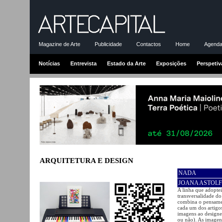
Magazine de Arte
Publicidade
Contactos
Home
Agenda-
Notícias
Entrevista
Estado da Arte
Exposições
Perspetiv
ARQUITETURA E DESIGN
NADA
JOANA ASTOLF
A linha que adopte
transversalidade d
combina o pensamen
cada um dos artigo
imagens ao designe
ou não). As imagens