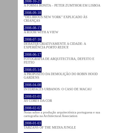
2008-10-21
A FORMA BONITA – PETER ZUMTHOR EM LISBOA
2008-09-18
“DELIRIOUS NEW YORK” EXPLICADO ÀS
CRIANÇAS
2008-08-15
A ROOM WITH A VIEW
2008-07-16
DEBATER CRIATIVAMENTE A CIDADE: A
EXPERIÊNCIA
PORTO REDUX
2008-06-17
FOTOGRAFIA DE ARQUITECTURA, DEFEITO E
FEITIO
2008-05-14
A PROPÓSITO DA DEMOLIÇÃO DO ROBIN HOOD
GARDENS
2008-04-08
INTERFACES URBANOS: O CASO DE MACAU
2008-03-01
AS CORES DA COR
2008-02-02
Notas sobre a produção arquitectónica portuguesa e sua
cartografia na Architectural Association
2008-01-03
TARZANS OF THE MEDIA JUNGLE