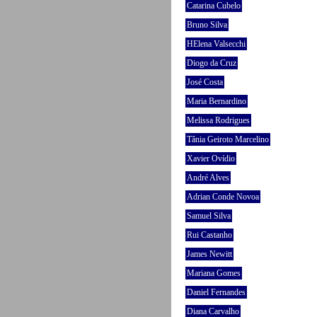
Catarina Cubelo
Bruno Silva
HElena Valsecchi
Diogo da Cruz
José Costa
Maria Bernardino
Melissa Rodrigues
Tânia Geiroto Marcelino
Xavier Ovídio
André Alves
Adrian Conde Novoa
Samuel Silva
Rui Castanho
James Newitt
Mariana Gomes
Daniel Fernandes
Diana Carvalho