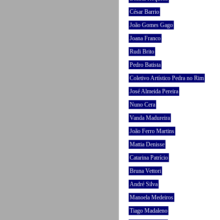
César Barrio
João Gomes Gago
Joana Franco
Rudi Brito
Pedro Batista
Coletivo Artístico Pedra no Rim
José Almeida Pereira
Nuno Cera
Vanda Madureira
João Ferro Martins
Mattia Denisse
Catarina Patrício
Bruna Vettori
André Silva
Manoela Medeiros
Tiago Madaleno