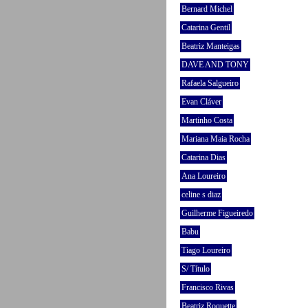
Bernard Michel
Catarina Gentil
Beatriz Manteigas
DAVE AND TONY
Rafaela Salgueiro
Evan Cláver
Martinho Costa
Mariana Maia Rocha
Catarina Dias
Ana Loureiro
celine s diaz
Guilherme Figueiredo
Babu
Tiago Loureiro
S/ Título
Francisco Rivas
Beatriz Roquette