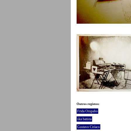
Outros registos:
Frida Orupabo
ska batista
Gustavo Ciríaco