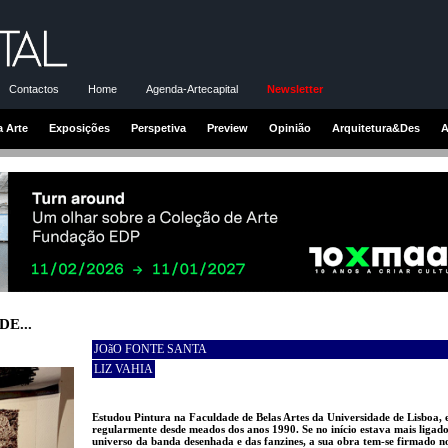
Contactos
Home
Agenda-Artecapital
Newsletter
a Arte
Exposições
Perspetiva
Preview
Opinião
Arquitetura&Des
A
E...
JOãO FONTE SANTA
LIZ VAHIA
Estudou Pintura na Faculdade de Belas Artes da Universidade de Lisboa,
regularmente desde meados dos anos 1990. Se no início estava mais ligad
universo da banda desenhada e das fanzines, a sua obra tem-se firmado 