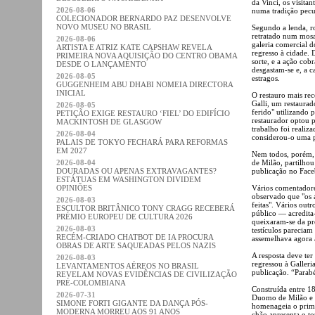
da Vinci, os visita
2026-08-06
numa tradição pecul
COLECIONADOR BERNARDO PAZ DESENVOLVE
NOVO MUSEU NO BRASIL
Segundo a lenda, ro
retratado num mosai
2026-08-06
galeria comercial d
ARTISTA E ATRIZ KATE CAPSHAW REVELA
regresso à cidade. 
PRIMEIRA NOVA AQUISIÇÃO DO CENTRO OBAMA
sorte, e a ação cob
DESDE O LANÇAMENTO
desgastam-se e, a 
2026-08-05
estragos.
GUGGENHEIM ABU DHABI NOMEIA DIRECTORA
INICIAL
O restauro mais rec
Galli, um restaurad
2026-08-05
ferido" utilizando 
PETIÇÃO EXIGE RESTAURO ‘FIEL’ DO EDIFÍCIO
restaurador optou p
MACKINTOSH DE GLASGOW
trabalho foi realiz
2026-08-04
considerou-o uma p
PALAIS DE TOKYO FECHARÁ PARA REFORMAS
EM 2027
Nem todos, porém, 
2026-08-04
de Milão, partilhou
DOURADAS OU APENAS EXTRAVAGANTES?
publicação no Faceb
ESTÁTUAS EM WASHINGTON DIVIDEM
OPINIÕES
Vários comentadore
observado que "os a
2026-08-03
feitas". Vários out
ESCULTOR BRITÂNICO TONY CRAGG RECEBERÁ
público — acredita
PRÉMIO EUROPEU DE CULTURA 2026
queixaram-se da pr
2026-08-03
testículos pareciam
RECÉM-CRIADO CHATBOT DE IA PROCURA
assemelhava agora 
OBRAS DE ARTE SAQUEADAS PELOS NAZIS
A resposta deve te
2026-08-03
regressou à Galleri
LEVANTAMENTOS AÉREOS NO BRASIL
publicação. “Parabé
REVELAM NOVAS EVIDÊNCIAS DE CIVILIZAÇÃO
PRÉ-COLOMBIANA
Construída entre 18
2026-07-31
Duomo de Milão e é
SIMONE FORTI GIGANTE DA DANÇA PÓS-
homenageia o prime
MODERNA MORREU AOS 91 ANOS
chão apresenta o to