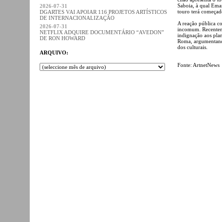
Saboia, à qual Eman
2026-07-31
touro terá começad
DGARTES VAI APOIAR 116 PROJETOS ARTÍSTICOS
DE INTERNACIONALIZAÇÃO
A reação pública co
2026-07-31
incomum. Recentem
NETFLIX ADQUIRE DOCUMENTÁRIO “AVEDON”
indignação aos plan
DE RON HOWARD
Roma, argumentando
dos culturais.
ARQUIVO:
Fonte: ArtnetNews