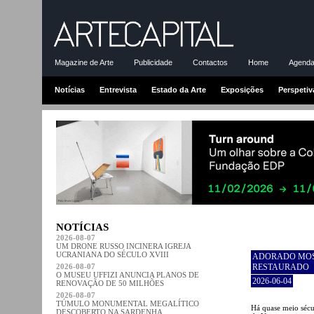
Magazine de Arte
Publicidade
Contactos
Home
Agenda-
Notícias
Entrevista
Estado da Arte
Exposições
Perspetiv
NOTÍCIAS
2026-08-07
UM DRONE RUSSO INCINERA IGREJA
UCRANIANA DO SÉCULO XVIII
ADORADO MOS
2026-08-07
RESTAURADO
O MUSEU UFFIZI ANUNCIA PLANOS DE
2026-06-04
RENOVAÇÃO DE 50 MILHÕES
2026-08-07
TÚMULO MONUMENTAL MEGALÍTICO
Há quase meio sécu
DESCOBERTO NA SARDENHA