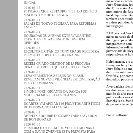
mexericos e coment
INICIAL
Jerry Gogosian, fo
2026-08-05
dia 31 de maio. A e
PETIÇÃO EXIGE RESTAURO ‘FIEL’ DO EDIFÍCIO
num quarto do Rose
MACKINTOSH DE GLASGOW
local depois de não
também encontrados
2026-08-04
e vidros partidos. A
PALAIS DE TOKYO FECHARÁ PARA REFORMAS
investigação.
EM 2027
2026-08-04
"O Rosewood São P
DOURADAS OU APENAS EXTRAVAGANTES?
morta na tarde de
ESTÁTUAS EM WASHINGTON DIVIDEM
divulgado pela Glo
OPINIÕES
integralmente com 
informações solicit
2026-08-03
privacidade da hósp
ESCULTOR BRITÂNICO TONY CRAGG RECEBERÁ
responsáveis, o hot
PRÉMIO EUROPEU DE CULTURA 2026
2026-08-03
Helphenstein, propr
RECÉM-CRIADO CHATBOT DE IA PROCURA
Instagram Jerry Go
OBRAS DE ARTE SAQUEADAS PELOS NAZIS
Jerry Saltz e do me
2026-08-03
de forma anónima 
LEVANTAMENTOS AÉREOS NO BRASIL
Orlofsky, por comp
REVELAM NOVAS EVIDÊNCIAS DE CIVILIZAÇÃO
despedido pouco t
PRÉ-COLOMBIANA
A verdadeira ident
2026-07-31
revelou ser a mente
SIMONE FORTI GIGANTE DA DANÇA PÓS-
mundo da arte para
MODERNA MORREU AOS 91 ANOS
publicando a newsl
2026-07-31
Sotheby’s e o Stand
DGARTES VAI APOIAR 116 PROJETOS ARTÍSTICOS
da persona Jerry Go
DE INTERNACIONALIZAÇÃO
2026-07-31
Fonte: Artforum
NETFLIX ADQUIRE DOCUMENTÁRIO “AVEDON”
DE RON HOWARD
2026-07-30
PRIMEIRA EXPOSIÇÃO DE YOSHITOMO NARA
COM A DAVID ZWIRNER ESTÁ PREVISTA PARA