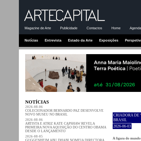
Magazine de Arte
Publicidade
Contactos
Home
Agenda-
Notícias
Entrevista
Estado da Arte
Exposições
Perspetiv
NOTÍCIAS
2026-08-06
COLECIONADOR BERNARDO PAZ DESENVOLVE
NOVO MUSEU NO BRASIL
CRIADORA DE 
2026-08-06
BRASIL
ARTISTA E ATRIZ KATE CAPSHAW REVELA
2026-06-03
PRIMEIRA NOVA AQUISIÇÃO DO CENTRO OBAMA
DESDE O LANÇAMENTO
2026-08-05
A figura do mundo 
GUGGENHEIM ABU DHABI NOMEIA DIRECTORA