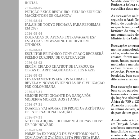
Saudita, descobrir
INICIAL
Embora a beleza e 
2026-08-05
específica deste m
PETIÇÃO EXIGE RESTAURO ‘FIEL’ DO EDIFÍCIO
MACKINTOSH DE GLASGOW
As escavações na h
segundo o Arab News
2026-08-04
Reino de possíveis
PALAIS DE TOKYO FECHARÁ PARA REFORMAS
na quarta temporad
EM 2027
histórico do sítio, 
2026-08-04
um comunicado de i
DOURADAS OU APENAS EXTRAVAGANTES?
Ministério da Cultu
ESTÁTUAS EM WASHINGTON DIVIDEM
OPINIÕES
Escavações anterio
montes arqueológic
2026-08-03
vidro, artefactos d
ESCULTOR BRITÂNICO TONY CRAGG RECEBERÁ
entanto, foram muit
PRÉMIO EUROPEU DE CULTURA 2026
ouro. Juntas, pare
2026-08-03
moldadas e martela
RECÉM-CRIADO CHATBOT DE IA PROCURA
exibem formas flora
OBRAS DE ARTE SAQUEADAS PELOS NAZIS
coloridas. Foram t
2026-08-03
bordadas, bem como
LEVANTAMENTOS AÉREOS NO BRASIL
diferentes arranjos.
REVELAM NOVAS EVIDÊNCIAS DE CIVILIZAÇÃO
PRÉ-COLOMBIANA
Esta escavação mai
bem como paredes de
2026-07-31
ferramentas de meta
SIMONE FORTI GIGANTE DA DANÇA PÓS-
do Império Abássida
MODERNA MORREU AOS 91 ANOS
África de 750 a 12
2026-07-31
Abássida produziu 
DGARTES VAI APOIAR 116 PROJETOS ARTÍSTICOS
na última década, 
DE INTERNACIONALIZAÇÃO
da pata de um gato
2026-07-31
Atualmente, é impo
NETFLIX ADQUIRE DOCUMENTÁRIO “AVEDON”
em Dariyah. A natu
DE RON HOWARD
artefactos encontr
2026-07-30
intercâmbio cultur
PRIMEIRA EXPOSIÇÃO DE YOSHITOMO NARA
abastada da região 
COM A DAVID ZWIRNER ESTÁ PREVISTA PARA
peregrino o tenha e