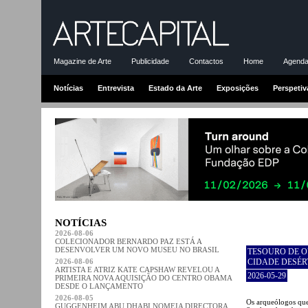
Magazine de Arte
Publicidade
Contactos
Home
Agenda-
Notícias
Entrevista
Estado da Arte
Exposições
Perspetiv
NOTÍCIAS
2026-08-06
COLECIONADOR BERNARDO PAZ ESTÁ A
DESENVOLVER UM NOVO MUSEU NO BRASIL
TESOURO DE 
2026-08-06
CIDADE DESÉR
ARTISTA E ATRIZ KATE CAPSHAW REVELOU A
2026-05-29
PRIMEIRA NOVA AQUISIÇÃO DO CENTRO OBAMA
DESDE O LANÇAMENTO
2026-08-05
Os arqueólogos que
GUGGENHEIM ABU DHABI NOMEIA DIRECTORA