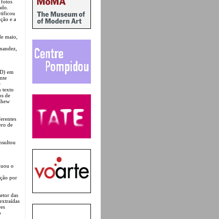
 fotos
ado.
tificou
ação e a
de maio,
rnandez,
AD) em
nte
e
 texto
os de
thew
erentes
ero de
nsultou
nuou o
ação por
etor das
extraídas
res
o