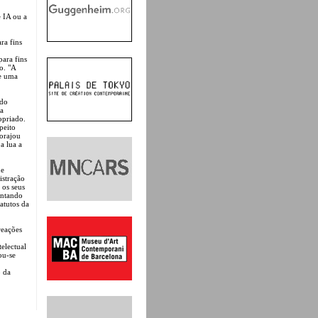
 IA ou a
ra fins
para fins
o. "A
te uma
ado
ua
opriado.
peito
corajou
a lua a
ue
istração
 os seus
entando
atutos da
reações
telectual
ou-se
 da