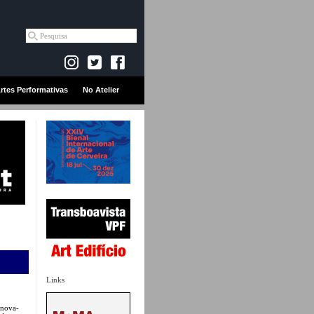
rtes Performativas
No Atelier
Links
 nova-