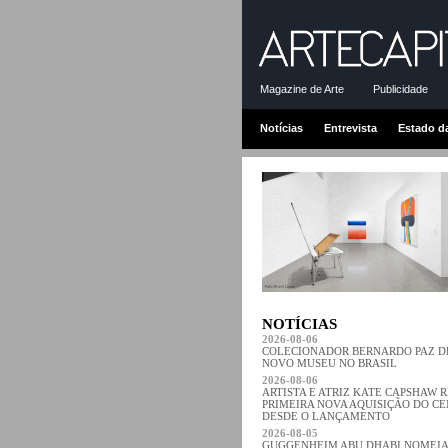
Magazine de Arte
Publicidade
Notícias
Entrevista
Estado d
NOTÍCIAS
2026-08-06
COLECIONADOR BERNARDO PAZ 
NOVO MUSEU NO BRASIL
2026-08-06
ARTISTA E ATRIZ KATE CAPSHAW 
PRIMEIRA NOVA AQUISIÇÃO DO C
DESDE O LANÇAMENTO
2026-08-05
GUGGENHEIM ABU DHABI NOMEIA