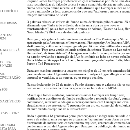
iorquino James Danziger por oferecer edições colorizadas por IA de uma das
mais reconhecidas do falecido artista à venda numa feira de arte no mês pass
Numa declaração online recente, o Fundo afirmou que Danziger nunca os no
DO EDIFÍCIO
sobre a utilização da foto, acrescentando que esta "explorou o nome, a reput
imagem mais icónica de Ansel".
O galerista rebateu as críticas do Fundo numa declaração pública ontem, 25 
 REFORMAS
afirmando que "tinha todo o direito de criar uma obra de arte nova e
transformadora", pois a foto a preto e branco de Adams, "Nascer da Lua, He
Novo México" (1941), era de domínio público.
GANTES?
DEM
Danziger, cuja galeria homónima teve um stand na The Photography Show
apresentada pela Association of International Photography Art Dealers (AIP
abril passado, exibiu uma imagem gerada por IA que criou utilizando a segui
instrução: “Faça uma versão colorida realista da icónica ‘Nascer da Lua sobr
GG RECEBERÁ
Hernandez’, de Ansel Adams”. A imagem sem título foi acompanhada por um
26
na parede revelando a instrução da IA ​​e foi exibida ao lado de novos trabalh
Hoda Afshar e Giuseppe Lo Schiavo, bem como peças de Seydou Keïta, Mat
ROCURA
Porter e Tod Papageorge.
S NAZIS
Danziger mandou imprimir a imagem em edições de 10 em três tamanhos dif
SIL
para venda na feira. O galerista recusou-se a divulgar à Hyperallergic o núm
CIVILIZAÇÃO
impressões vendidas, se as houver, ou os preços pedidos.
Na sua declaração de 23 de maio, o Fundo afirmou que o galerista não os co
nem os notificou antes da obra ter aparecido na feira de arte AIPAD.
 PÓS-
“Assim que fomos alertados, contactámos James Danziger em tempo real,
notificando-o dos direitos do Fundo e solicitando a remoção da obra”, conti
S ARTÍSTICOS
comunicado, referindo ainda que a correspondência com Danziger indicava
alegadamente que este estava “à procura de um projeto comercial de coloriz
IA envolvendo os espólios de outros artistas”.
O “AVEDON”
Dado o quanto a IA generativa gerou preocupações e indignação em todo o s
artes e da cultura, uma vez que os programas “aprendem” com obras de arte 
diretamente da internet sem consentimento explícito, centenas de comentado
OMO NARA
condenaram o uso de IA generativa por Danziger na publicação do Fundo n
ISTA PARA
Instagram com o comunicado.