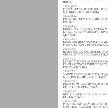
INICIAL
2026-08-05
PETIÇÃO EXIGE RESTAURO ‘FIEL’ 
MACKINTOSH DE GLASGOW
2026-08-04
PALAIS DE TOKYO FECHARÁ PARA
EM 2027
2026-08-04
DOURADAS OU APENAS EXTRAVA
ESTÁTUAS EM WASHINGTON DIVI
OPINIÕES
2026-08-03
ESCULTOR BRITÂNICO TONY CRA
PRÉMIO EUROPEU DE CULTURA 20
2026-08-03
RECÉM-CRIADO CHATBOT DE IA P
OBRAS DE ARTE SAQUEADAS PELO
2026-08-03
LEVANTAMENTOS AÉREOS NO BRA
REVELAM NOVAS EVIDÊNCIAS DE 
PRÉ-COLOMBIANA
2026-07-31
SIMONE FORTI GIGANTE DA DANÇA
MODERNA MORREU AOS 91 ANOS
2026-07-31
DGARTES VAI APOIAR 116 PROJETO
DE INTERNACIONALIZAÇÃO
2026-07-31
NETFLIX ADQUIRE DOCUMENTÁRI
DE RON HOWARD
2026-07-30
PRIMEIRA EXPOSIÇÃO DE YOSHIT
COM A DAVID ZWIRNER ESTÁ PREV