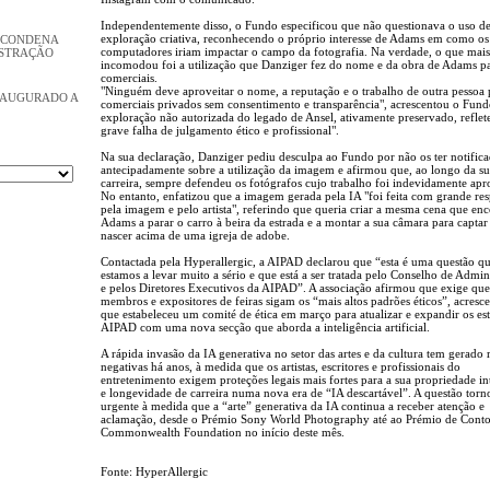
Independentemente disso, o Fundo especificou que não questionava o uso de
exploração criativa, reconhecendo o próprio interesse de Adams em como os
 CONDENA
computadores iriam impactar o campo da fotografia. Na verdade, o que mais
ISTRAÇÃO
incomodou foi a utilização que Danziger fez do nome e da obra de Adams pa
comerciais.
"Ninguém deve aproveitar o nome, a reputação e o trabalho de outra pessoa 
NAUGURADO A
comerciais privados sem consentimento e transparência", acrescentou o Fund
exploração não autorizada do legado de Ansel, ativamente preservado, refle
grave falha de julgamento ético e profissional".
Na sua declaração, Danziger pediu desculpa ao Fundo por não os ter notific
antecipadamente sobre a utilização da imagem e afirmou que, ao longo da s
carreira, sempre defendeu os fotógrafos cujo trabalho foi indevidamente apr
No entanto, enfatizou que a imagem gerada pela IA "foi feita com grande res
pela imagem e pelo artista", referindo que queria criar a mesma cena que en
Adams a parar o carro à beira da estrada e a montar a sua câmara para captar 
nascer acima de uma igreja de adobe.
Contactada pela Hyperallergic, a AIPAD declarou que “esta é uma questão q
estamos a levar muito a sério e que está a ser tratada pelo Conselho de Admin
e pelos Diretores Executivos da AIPAD”. A associação afirmou que exige que
membros e expositores de feiras sigam os “mais altos padrões éticos”, acresc
que estabeleceu um comité de ética em março para atualizar e expandir os est
AIPAD com uma nova secção que aborda a inteligência artificial.
A rápida invasão da IA ​​generativa no setor das artes e da cultura tem gerado 
negativas há anos, à medida que os artistas, escritores e profissionais do
entretenimento exigem proteções legais mais fortes para a sua propriedade in
e longevidade de carreira numa nova era de “IA descartável”. A questão torn
urgente à medida que a “arte” generativa da IA ​​continua a receber atenção e
aclamação, desde o Prémio Sony World Photography até ao Prémio de Conto
Commonwealth Foundation no início deste mês.
Fonte: HyperAllergic