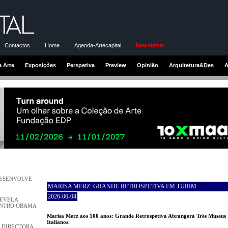
Contactos
Home
Agenda-Artecapital
Newsletter
a Arte
Exposições
Perspetiva
Preview
Opinião
Arquitetura&Des
A
DESENVOLVE
MARISA MERZ: GRANDE RETROSPETIVA EM TURIM
2026-06-04
REVELA
ENTRO OBAMA
Marisa Merz aos 100 anos: Grande Retrospetiva Abrangerá Três Museus
Italianos.
 DIRECTORA