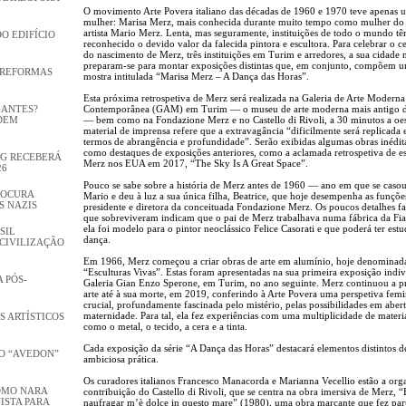
O movimento Arte Povera italiano das décadas de 1960 e 1970 teve apenas 
mulher: Marisa Merz, mais conhecida durante muito tempo como mulher d
artista Mario Merz. Lenta, mas seguramente, instituições de todo o mundo t
DO EDIFÍCIO
reconhecido o devido valor da falecida pintora e escultora. Para celebrar o c
do nascimento de Merz, três instituições em Turim e arredores, a sua cidade n
preparam-se para montar exposições distintas que, em conjunto, compõem 
 REFORMAS
mostra intitulada “Marisa Merz – A Dança das Horas”.
Esta próxima retrospetiva de Merz será realizada na Galeria de Arte Moderna
GANTES?
Contemporânea (GAM) em Turim — o museu de arte moderna mais antigo de
DEM
— bem como na Fondazione Merz e no Castello di Rivoli, a 30 minutos a oes
material de imprensa refere que a extravagância “dificilmente será replicada
termos de abrangência e profundidade”. Serão exibidas algumas obras inédit
como destaques de exposições anteriores, como a aclamada retrospetiva de es
GG RECEBERÁ
Merz nos EUA em 2017, “The Sky Is A Great Space”.
26
Pouco se sabe sobre a história de Merz antes de 1960 — ano em que se caso
ROCURA
Mario e deu à luz a sua única filha, Beatrice, que hoje desempenha as funçõe
S NAZIS
presidente e diretora da conceituada Fondazione Merz. Os poucos detalhes 
que sobreviveram indicam que o pai de Merz trabalhava numa fábrica da Fia
ela foi modelo para o pintor neoclássico Felice Casorati e que poderá ter est
SIL
dança.
CIVILIZAÇÃO
Em 1966, Merz começou a criar obras de arte em alumínio, hoje denominada
“Esculturas Vivas”. Estas foram apresentadas na sua primeira exposição indiv
 PÓS-
Galeria Gian Enzo Sperone, em Turim, no ano seguinte. Merz continuou a p
arte até à sua morte, em 2019, conferindo à Arte Povera uma perspetiva fem
crucial, profundamente fascinada pelo mistério, pelas possibilidades em abert
maternidade. Para tal, ela fez experiências com uma multiplicidade de materia
S ARTÍSTICOS
como o metal, o tecido, a cera e a tinta.
Cada exposição da série “A Dança das Horas” destacará elementos distintos d
O “AVEDON”
ambiciosa prática.
Os curadores italianos Francesco Manacorda e Marianna Vecellio estão a orga
OMO NARA
contribuição do Castello di Rivoli, que se centra na obra imersiva de Merz, “E
ISTA PARA
naufragar m’è dolce in questo mare” (1980), uma obra marcante que fez par