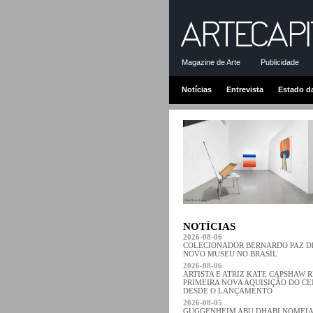
Magazine de Arte
Publicidade
Notícias
Entrevista
Estado d
NOTÍCIAS
2026-08-06
COLECIONADOR BERNARDO PAZ 
NOVO MUSEU NO BRASIL
2026-08-06
ARTISTA E ATRIZ KATE CAPSHAW 
PRIMEIRA NOVA AQUISIÇÃO DO C
DESDE O LANÇAMENTO
2026-08-05
GUGGENHEIM ABU DHABI NOMEIA