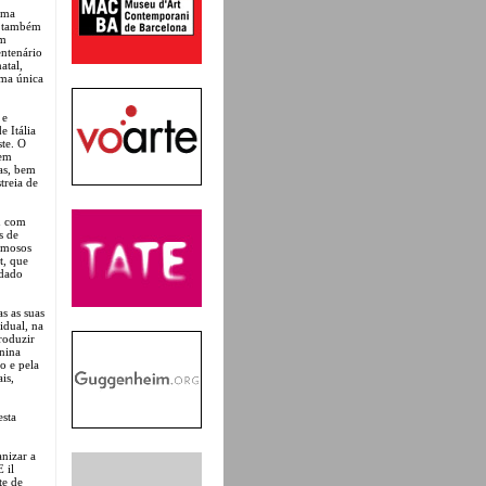
uma
o também
êm
entenário
atal,
uma única
 e
 Itália
te. O
 em
as, bem
treia de
u com
s de
famosos
t, que
udado
s as suas
idual, na
roduzir
inina
o e pela
is,
esta
nizar a
 il
te de