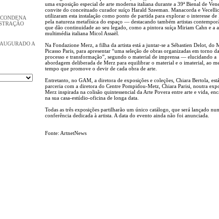
uma exposição especial de arte moderna italiana durante a 39ª Bienal de Vene
convite do conceituado curador suíço Harald Szeeman. Manacorda e Vecelli
utilizaram esta instalação como ponto de partida para explorar o interesse de
 CONDENA
pela natureza metafísica do espaço — destacando também artistas contempor
ISTRAÇÃO
que dão continuidade ao seu legado, como a pintora suíça Miriam Cahn e a ar
multimédia italiana Micol Assaël.
NAUGURADO A
Na Fondazione Merz, a filha da artista está a juntar-se a Sébastien Delot, do
Picasso Paris, para apresentar “uma seleção de obras organizadas em torno da
processo e transformação”, segundo o material de imprensa — elucidando a
abordagem deliberada de Merz para equilibrar o material e o imaterial, ao 
tempo que promove o devir de cada obra de arte.
Entretanto, no GAM, a diretora de exposições e coleções, Chiara Bertola, est
parceria com a diretora do Centre Pompidou-Metz, Chiara Parisi, noutra exp
Merz inspirada na colisão quintessencial da Arte Povera entre arte e vida, en
na sua casa-estúdio-oficina de longa data.
Todas as três exposições partilharão um único catálogo, que será lançado nu
conferência dedicada à artista. A data do evento ainda não foi anunciada.
Fonte: ArtnetNews