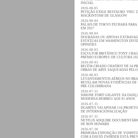
INICIAL
2026-08-05
PETIÇÃO EXIGE RESTAURO ‘FIEL’ 
MACKINTOSH DE GLASGOW
2026-08-04
PALAIS DE TOKYO FECHARÁ PARA
EM 2027
2026-08-04
DOURADAS OU APENAS EXTRAVA
ESTÁTUAS EM WASHINGTON DIVI
OPINIÕES
2026-08-03
ESCULTOR BRITÂNICO TONY CRA
PRÉMIO EUROPEU DE CULTURA 20
2026-08-03
RECÉM-CRIADO CHATBOT DE IA P
OBRAS DE ARTE SAQUEADAS PELO
2026-08-03
LEVANTAMENTOS AÉREOS NO BRA
REVELAM NOVAS EVIDÊNCIAS DE 
PRÉ-COLOMBIANA
2026-07-31
SIMONE FORTI GIGANTE DA DANÇA
MODERNA MORREU AOS 91 ANOS
2026-07-31
DGARTES VAI APOIAR 116 PROJETO
DE INTERNACIONALIZAÇÃO
2026-07-31
NETFLIX ADQUIRE DOCUMENTÁRI
DE RON HOWARD
2026-07-30
PRIMEIRA EXPOSIÇÃO DE YOSHIT
COM A DAVID ZWIRNER ESTÁ PREV