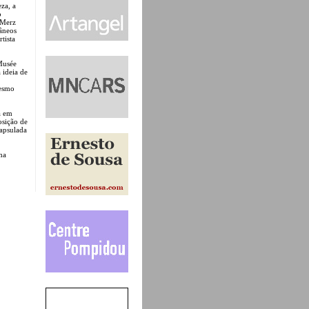
za, a
o
 Merz
âneos
tista
 Musée
 ideia de
mesmo
á em
osição de
capsulada
ma