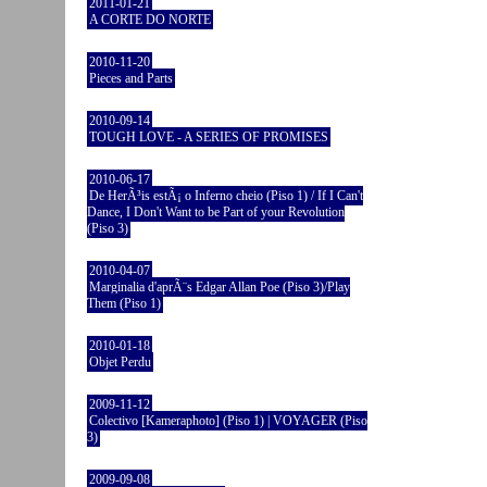
2011-01-21
A CORTE DO NORTE
2010-11-20
Pieces and Parts
2010-09-14
TOUGH LOVE - A SERIES OF PROMISES
2010-06-17
De HerÃ³is estÃ¡ o Inferno cheio (Piso 1) / If I Can't
Dance, I Don't Want to be Part of your Revolution
(Piso 3)
2010-04-07
Marginalia d'aprÃ¨s Edgar Allan Poe (Piso 3)/Play
Them (Piso 1)
2010-01-18
Objet Perdu
2009-11-12
Colectivo [Kameraphoto] (Piso 1) | VOYAGER (Piso
3)
2009-09-08