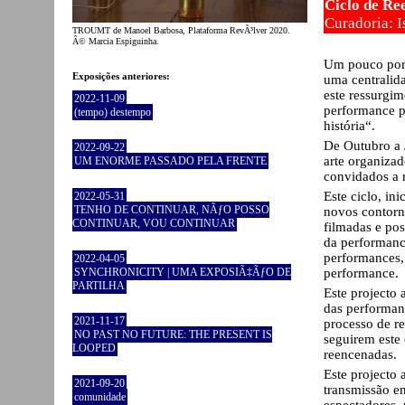
Ciclo de Re
Curadoria: I
TROUMT de Manoel Barbosa, Plataforma RevÃ³lver 2020.
Â© Marcia Espiguinha.
Um pouco por 
Exposições anteriores:
uma centralid
este ressurgime
2022-11-09
performance p
(tempo) destempo
história“.
De Outubro a 
2022-09-22
arte organizad
UM ENORME PASSADO PELA FRENTE
convidados a 
Este ciclo, in
2022-05-31
TENHO DE CONTINUAR, NÃƒO POSSO
novos contorno
CONTINUAR, VOU CONTINUAR
filmadas e pos
da performance
performances, 
2022-04-05
SYNCHRONICITY | UMA EXPOSIÃ‡ÃƒO DE
performance.
PARTILHA
Este projecto 
das performanc
2021-11-17
processo de re
NO PAST NO FUTURE: THE PRESENT IS
seguirem este 
LOOPED
reencenadas.
Este projecto 
2021-09-20
transmissão e
comunidade