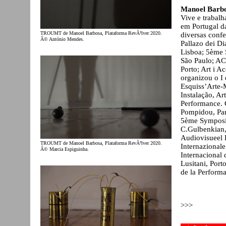
Manoel Barb
Vive e trabalh
em Portugal da
TROUMT de Manoel Barbosa, Plataforma RevÃ³lver 2020.
diversas conf
Â© António Mendes.
Pallazo dei Di
Lisboa; 5ème 
São Paulo; AC
Porto; Art i A
organizou o I 
Esquiss’Arte-M
Instalação, A
Performance. 
Pompidou, Par
5ème Symposi
C.Gulbenkian, 
Audiovisueel E
TROUMT de Manoel Barbosa, Plataforma RevÃ³lver 2020.
Internazionale 
Â© Marcia Espiguinha.
Internacional 
Lusitani, Port
de la Performa
>>>