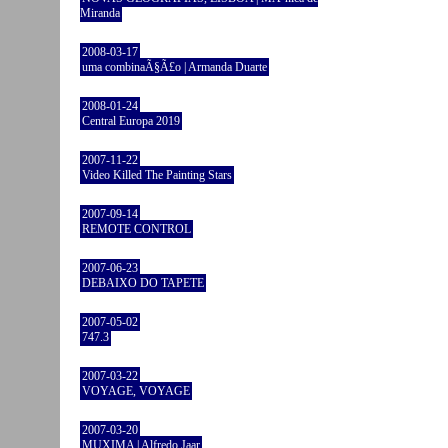
Miranda
2008-03-17
uma combinaÃ§Ã£o | Armanda Duarte
2008-01-24
Central Europa 2019
2007-11-22
Video Killed The Painting Stars
2007-09-14
REMOTE CONTROL
2007-06-23
DEBAIXO DO TAPETE
2007-05-02
747.3
2007-03-22
VOYAGE, VOYAGE
2007-03-20
MUXIMA | Alfredo Jaar