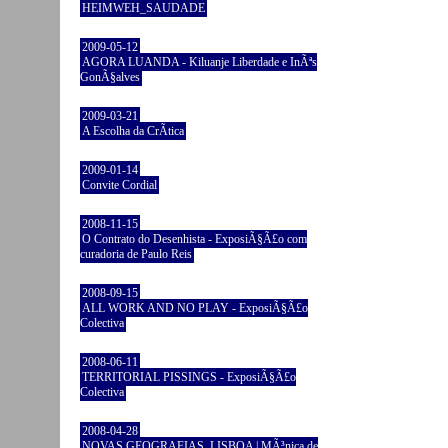
HEIMWEH_SAUDADE
2009-05-12
AGORA LUANDA - Kiluanje Liberdade e InÃªs
GonÃ§alves
2009-03-21
A Escolha da CrÃ­tica
2009-01-14
Convite Cordial
2008-11-15
O Contrato do Desenhista - ExposiÃ§Ã£o com
curadoria de Paulo Reis
2008-09-15
ALL WORK AND NO PLAY - ExposiÃ§Ã£o
Colectiva
2008-06-11
TERRITORIAL PISSINGS - ExposiÃ§Ã£o
Colectiva
2008-04-28
NOVAS GEOGRAFIAS, LISBOA | MÃ³nica de