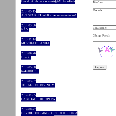
Devido Ã chuva a revoluÃ§Ã£o foi adiada
Telefone:
Morada:
2014-05-15
ART STABS POWER - que se vayan todos!
2014-03-06
Localidade:
NÃ³s
Código Postal:
2013-11-14
MOSTRA ESPANHA
2013-09-26
Dive in
2013-05-30
6749/010.013
2013-03-07
THE AGE OF DIVINITY
2012-11-05
CABEDAL | THE OPERA
2012-09-27
DIG DIG: DIGGING FOR CULTURE IN A