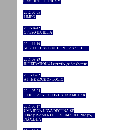
CRASHING ECONOMY
2012-06-05
LIMBO
2012-04-12
O PESO E A IDEIA
2011-11-10
SUBTLE CONSTRUCTION | PANÃ“PTICO
2011-09-29
INFILTRATION // Le privilÃ¨ge des chemins
2011-06-22
AT THE EDGE OF LOGIC
2011-05-04
O QUE PASSOU CONTINUA A MUDAR
2011-03-17
UMA IDEIA NOVA DECLINA-SE
FORÃ‡OSAMENTE COM UMA DEFINIÃ‡ÃƒO
INÃ‰DITA