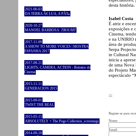
espectadores,
desta história.
2021-06-03
DA TERRA Ã€ LUA, A PÃ‰
Isabel Costa
É atriz e ence
2020-10-27
exposições e c
MANOEL BARBOSA:
TROUMT
Cinema, tendo
e na UNIRIO (
2017-11-09
área de produç
A SHOW TO MORE VOICES | MOSTRA
Serpa Project
ESPANHA 2017
in Cultural N
inicia a apre
2017-09-21
de uma Nova E
LIGHTS, CAMERA, ACTION - Retratos do
do Projeto Ma
Cinema
espectáculo “
2015-11-11
GENERACION 2015
:::
2015-09-01
TWIST THE REAL
Registe-se para rec
2015-05-15
Nome:
ABSOLUTELY + The Pogo Collection_screenings
Email:
2014-09-18