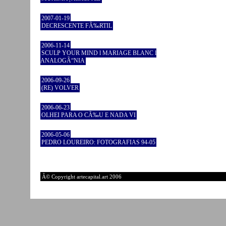
2007-01-19
DECRESCENTE FÃ‰RTIL
2006-11-14
SCULP YOUR MIND l MARIAGE BLANC l
ANALOGÃ“NIA
2006-09-26
(RE) VOLVER
2006-06-23
OLHEI PARA O CÃ‰U E NADA VI
2006-05-06
PEDRO LOUREIRO: FOTOGRAFIAS 94-05
Â© Copyright artecapital.art 2006