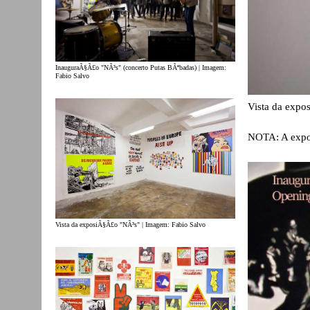
InauguraÃ§Ã£o "NÃ³s" (concerto Putas BÃªbadas) | Imagem:
Fabio Salvo
Vista da expo
NOTA: A expos
Vista da exposiÃ§Ã£o "NÃ³s" | Imagem: Fabio Salvo