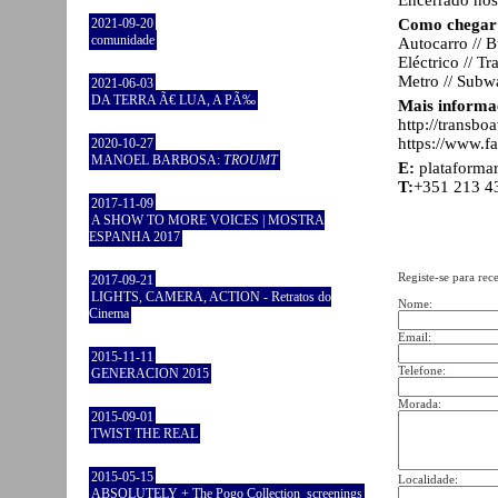
Encerrado nos 
Como chegar 
2021-09-20
comunidade
Autocarro // B
Eléctrico // T
Metro // Subw
2021-06-03
DA TERRA Ã€ LUA, A PÃ‰
Mais informa
http://transbo
https://www.f
2020-10-27
MANOEL BARBOSA:
TROUMT
E:
plataform
T:
+351 213 4
2017-11-09
A SHOW TO MORE VOICES | MOSTRA
ESPANHA 2017
Registe-se para rec
2017-09-21
LIGHTS, CAMERA, ACTION - Retratos do
Nome:
Cinema
Email:
2015-11-11
Telefone:
GENERACION 2015
Morada:
2015-09-01
TWIST THE REAL
2015-05-15
Localidade:
ABSOLUTELY + The Pogo Collection_screenings