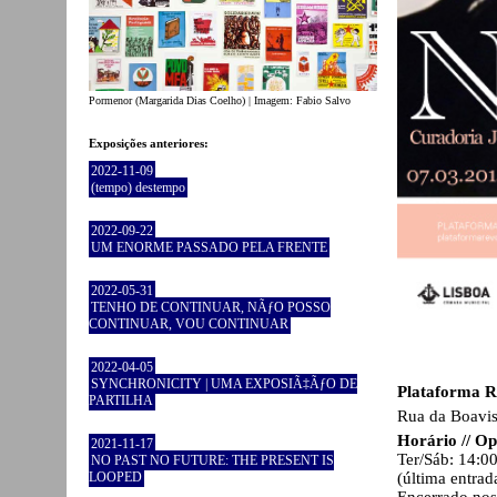
Pormenor (Margarida Dias Coelho) | Imagem: Fabio Salvo
Exposições anteriores:
2022-11-09
(tempo) destempo
2022-09-22
UM ENORME PASSADO PELA FRENTE
2022-05-31
TENHO DE CONTINUAR, NÃƒO POSSO
CONTINUAR, VOU CONTINUAR
2022-04-05
SYNCHRONICITY | UMA EXPOSIÃ‡ÃƒO DE
Plataforma R
PARTILHA
Rua da Boavis
Horário // O
2021-11-17
Ter/Sáb: 14:00
NO PAST NO FUTURE: THE PRESENT IS
(última entrad
LOOPED