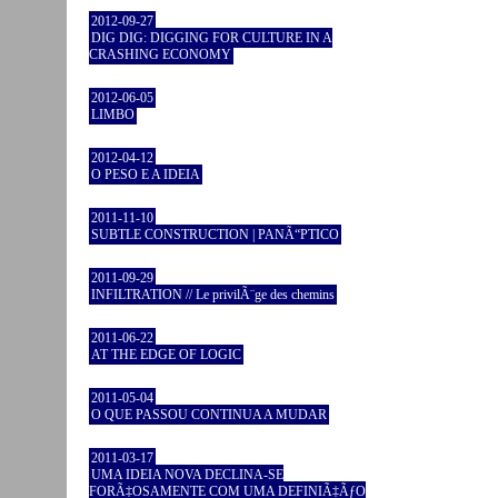
2012-09-27
DIG DIG: DIGGING FOR CULTURE IN A
CRASHING ECONOMY
2012-06-05
LIMBO
2012-04-12
O PESO E A IDEIA
2011-11-10
SUBTLE CONSTRUCTION | PANÃ“PTICO
2011-09-29
INFILTRATION // Le privilÃ¨ge des chemins
2011-06-22
AT THE EDGE OF LOGIC
2011-05-04
O QUE PASSOU CONTINUA A MUDAR
2011-03-17
UMA IDEIA NOVA DECLINA-SE
FORÃ‡OSAMENTE COM UMA DEFINIÃ‡ÃƒO