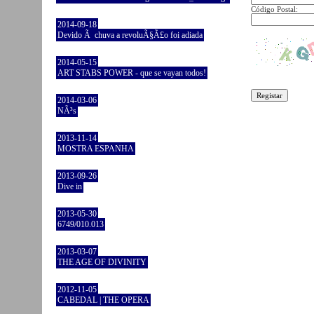
Código Postal:
2014-09-18
Devido Ã chuva a revoluÃ§Ã£o foi adiada
2014-05-15
ART STABS POWER - que se vayan todos!
2014-03-06
NÃ³s
2013-11-14
MOSTRA ESPANHA
2013-09-26
Dive in
2013-05-30
6749/010.013
2013-03-07
THE AGE OF DIVINITY
2012-11-05
CABEDAL | THE OPERA