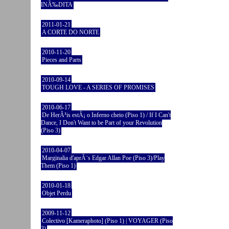
INÃ‰DITA
2011-01-21
A CORTE DO NORTE
2010-11-20
Pieces and Parts
2010-09-14
TOUGH LOVE - A SERIES OF PROMISES
2010-06-17
De HerÃ³is estÃ¡ o Inferno cheio (Piso 1) / If I Can't
Dance, I Don't Want to be Part of your Revolution
(Piso 3)
2010-04-07
Marginalia d'aprÃ¨s Edgar Allan Poe (Piso 3)/Play
Them (Piso 1)
2010-01-18
Objet Perdu
2009-11-12
Colectivo [Kameraphoto] (Piso 1) | VOYAGER (Piso
3)