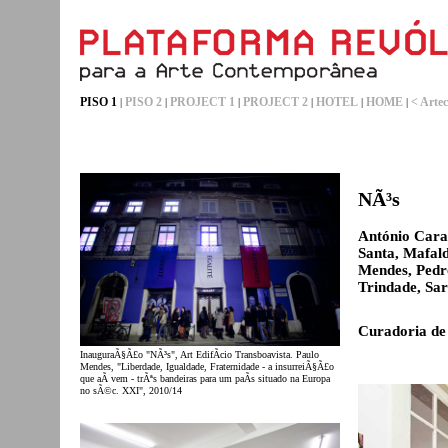
PISO 1
PISO 2
PROJECT 1
PROJECT 2
HOTEL
HOME
< Artec
|
|
|
|
|
|
NÃ³s
António Caram
Santa, Mafal
Mendes, Pedr
Trindade, Sa
Curadoria de
InauguraÃ§Ã£o "NÃ³s", Art EdifÃ­cio Transboavista. Paulo
Mendes, "Liberdade, Igualdade, Fraternidade - a insurreiÃ§Ã£o
que aÃ­ vem - trÃªs bandeiras para um paÃ­s situado na Europa
no sÃ©c. XXI", 2010/14