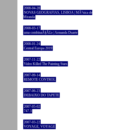
2008-04-28
NOVAS GEOGRAFIAS, LISBOA | MÃ³nica de
Miranda
2008-03-17
uma combinaÃ§Ã£o | Armanda Duarte
2008-01-24
Central Europa 2019
2007-11-22
Video Killed The Painting Stars
2007-09-14
REMOTE CONTROL
2007-06-23
DEBAIXO DO TAPETE
2007-05-02
747.3
2007-03-22
VOYAGE, VOYAGE