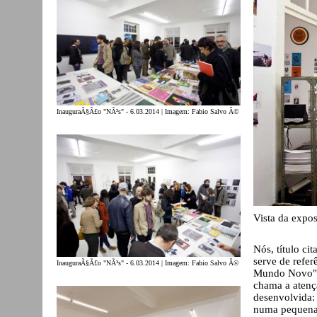
InauguraÃ§Ã£o "NÃ³s" - 6.03.2014 | Imagem: Fabio Salvo Â©
Vista da expo
Nós, título c
serve de refer
InauguraÃ§Ã£o "NÃ³s" - 6.03.2014 | Imagem: Fabio Salvo Â©
Mundo Novo" 
chama a atenç
desenvolvida:
numa pequena 