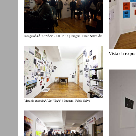
InauguraÃ§Ã£o "NÃ³s" - 6.03.2014 | Imagem: Fabio Salvo Â©
Vista da expo
Vista da exposiÃ§Ã£o "NÃ³s" | Imagem: Fabio Salvo