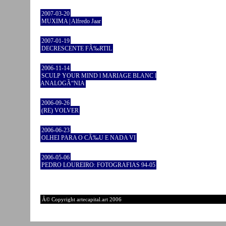
2007-03-20
MUXIMA | Alfredo Jaar
2007-01-19
DECRESCENTE FÃ‰RTIL
2006-11-14
SCULP YOUR MIND l MARIAGE BLANC l
ANALOGÃ“NIA
2006-09-26
(RE) VOLVER
2006-06-23
OLHEI PARA O CÃ‰U E NADA VI
2006-05-06
PEDRO LOUREIRO: FOTOGRAFIAS 94-05
Â© Copyright artecapital.art 2006