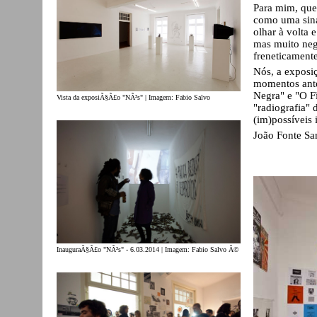
Para mim, que 
como uma sina
olhar à volta 
mas muito negr
freneticamente
Nós, a exposi
momentos ante
Negra" e "O F
Vista da exposiÃ§Ã£o "NÃ³s" | Imagem: Fabio Salvo
"radiografia" 
(im)possíveis 
João Fonte Sa
InauguraÃ§Ã£o "NÃ³s" - 6.03.2014 | Imagem: Fabio Salvo Â©