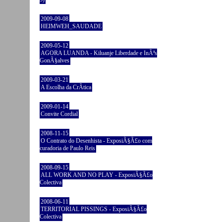
2009-09-08
HEIMWEH_SAUDADE
2009-05-12
AGORA LUANDA - Kiluanje Liberdade e InÃªs
GonÃ§alves
2009-03-21
A Escolha da CrÃ­tica
2009-01-14
Convite Cordial
2008-11-15
O Contrato do Desenhista - ExposiÃ§Ã£o com
curadoria de Paulo Reis
2008-09-15
ALL WORK AND NO PLAY - ExposiÃ§Ã£o
Colectiva
2008-06-11
TERRITORIAL PISSINGS - ExposiÃ§Ã£o
Colectiva