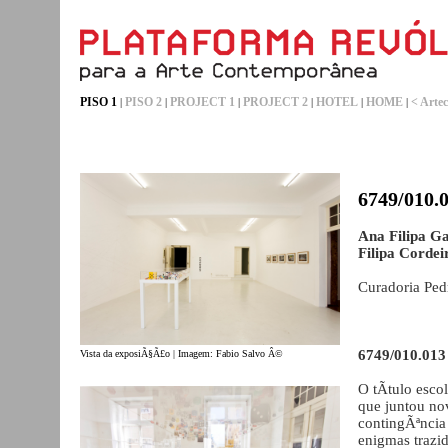
PISO 1
PISO 2
PROJECT 1
PROJECT 2
HOTEL
HOME
< Artec
|
|
|
|
|
|
6749/010.
Ana Filipa G
Filipa Cordei
Curadoria Pedr
6749/010.013
Vista da exposiÃ§Ã£o | Imagem: Fabio Salvo Â©
O tÃ­tulo esc
que juntou no
contingÃªncia
enigmas trazi