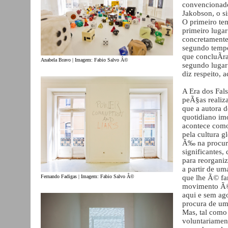
convencionado
Jakobson, o si
O primeiro te
primeiro luga
concretamente
segundo tempo
que concluÃ­r
Anabela Bravo | Imagem: Fabio Salvo Â©
segundo lugar
diz respeito, 
A Era dos Fals
peÃ§as realiz
que a autora 
quotidiano im
acontece como
pela cultura gl
Ã‰ na procura
significantes,
para reorgani
a partir de um
Fernando Fadigas | Imagem: Fabio Salvo Â©
que lhe Ã© fa
movimento Ã© 
aqui e sem ag
procura de um 
Mas, tal como
voluntariamen