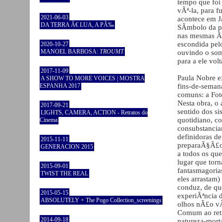
tempo que foi 
vÃª-la, para f
2021-06-03
acontece em Ja
DA TERRA Ã€ LUA, A PÃ‰
SÃ­mbolo da p
nas mesmas Ã¡
escondida pel
2020-10-27
MANOEL BARBOSA:
TROUMT
ouvindo o so
para a ele vo
2017-11-09
Paula Nobre e
A SHOW TO MORE VOICES | MOSTRA
ESPANHA 2017
fins-de-semana
comuns: a Fot
Nesta obra, o
2017-09-21
sentido dos si
LIGHTS, CAMERA, ACTION - Retratos do
quotidiano, co
Cinema
consubstancia
definidoras de
2015-11-11
preparaÃ§Ã£o 
GENERACION 2015
a todos os qu
lugar que torn
2015-09-01
fantasmagoria
TWIST THE REAL
eles arrastam)
conduz, de que
2015-05-15
experiÃªncia 
ABSOLUTELY + The Pogo Collection_screenings
olhos nÃ£o vÃ
Comum ao retra
2014-09-18
natureza-mort