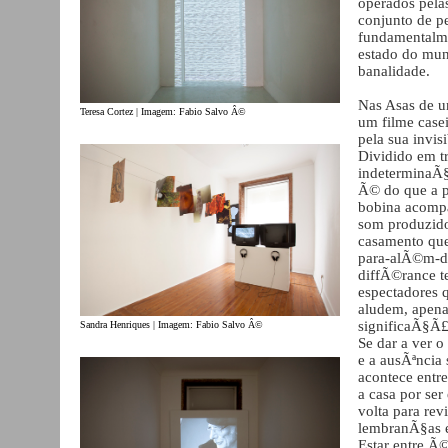
operados pelas
conjunto de p
fundamentalme
estado do mu
banalidade.
Nas Asas de um
Teresa Cortez | Imagem: Fabio Salvo Â©
um filme casei
pela sua invi
Dividido em tr
indeterminaÃ§
Ã© do que a p
bobina acompa
som produzido
casamento que
para-alÃ©m-de-
diffÃ©rance te
espectadores q
aludem, apena
significaÃ§Ã£
Sandra Henriques | Imagem: Fabio Salvo Â©
Se dar a ver 
e a ausÃªncia
acontece entr
a casa por ser
volta para rev
lembranÃ§as e 
Estar entre Ã