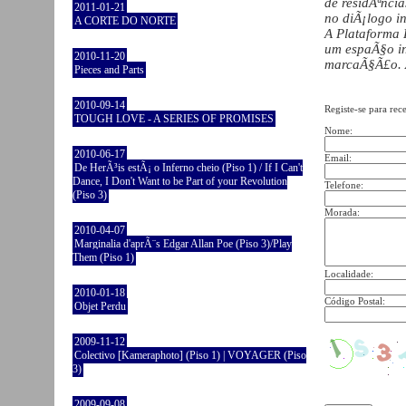
de residÃªncia
2011-01-21
no diÃ¡logo in
A CORTE DO NORTE
A Plataforma 
um espaÃ§o ind
2010-11-20
marcaÃ§Ã£o.
Pieces and Parts
2010-09-14
Registe-se para rec
TOUGH LOVE - A SERIES OF PROMISES
Nome:
2010-06-17
Email:
De HerÃ³is estÃ¡ o Inferno cheio (Piso 1) / If I Can't
Dance, I Don't Want to be Part of your Revolution
Telefone:
(Piso 3)
Morada:
2010-04-07
Marginalia d'aprÃ¨s Edgar Allan Poe (Piso 3)/Play
Them (Piso 1)
Localidade:
2010-01-18
Código Postal:
Objet Perdu
2009-11-12
Colectivo [Kameraphoto] (Piso 1) | VOYAGER (Piso
3)
2009-09-08