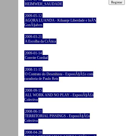
HEIMWEH_SAUDADE
2009-05-12
AGORA LUANDA - Kiluanje Liberdade e InÃªs
GonÃ§alves
2009-03-21
A Escolha da CrÃ­tica
2009-01-14
Convite Cordial
2008-11-15
O Contrato do Desenhista - ExposiÃ§Ã£o com
curadoria de Paulo Reis
2008-09-15
ALL WORK AND NO PLAY - ExposiÃ§Ã£o
Colectiva
2008-06-11
TERRITORIAL PISSINGS - ExposiÃ§Ã£o
Colectiva
2008-04-28