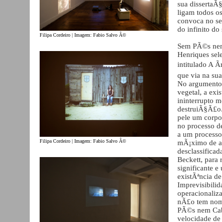
sua dissertaÃ
ligam todos o
convoca no se
do infinito do
Filipa Cordeiro | Imagem: Fabio Salvo Â©
Sem PÃ©s nem
Henriques sel
intitulado A Ã
que via na sua
No argumento 
vegetal, a ex
ininterrupto 
destruiÃ§Ã£o.
pele um corpo
no processo d
a um processo 
Filipa Cordeiro | Imagem: Fabio Salvo Â©
mÃ¡ximo de a
desclassificad
Beckett, para 
significante 
existÃªncia de
Imprevisibilid
operacionaliz
nÃ£o tem nome
PÃ©s nem Cab
velocidade de