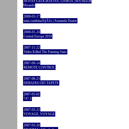
NOVAS GEOGRAFIAS, LISBOA | MÃ³nica de
Miranda
2008-03-17
uma combinaÃ§Ã£o | Armanda Duarte
2008-01-24
Central Europa 2019
2007-11-22
Video Killed The Painting Stars
2007-09-14
REMOTE CONTROL
2007-06-23
DEBAIXO DO TAPETE
2007-05-02
747.3
2007-03-22
VOYAGE, VOYAGE
2007-03-20