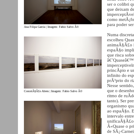
ser o colibri 
que deixam de
imperceptÃ­vel
como metÃ¡fora
para poder ser
Ana Filipa Garcia | Imagem: Fabio Salvo Â©
Numa discreta
escolheu Quase
animaÃ§Ã£o in
espaÃ§o impli
que risca sobr
â€˜Quaseâ€™ 
imperceptivel
princÃ­pio e u
infinito do e
prÃ³prio do ri
Nesse sentid
que o desenho
ConceiÃ§Ã£o Abreu | Imagem: Fabio Salvo Â©
ritmo de ruÃ­d
tanto). Ser pr
organismo qua
ao espaÃ§o. E
intervalo entr
unificaÃ§Ã£o
Â«Quase o pri
de SÃ¡-Carnei