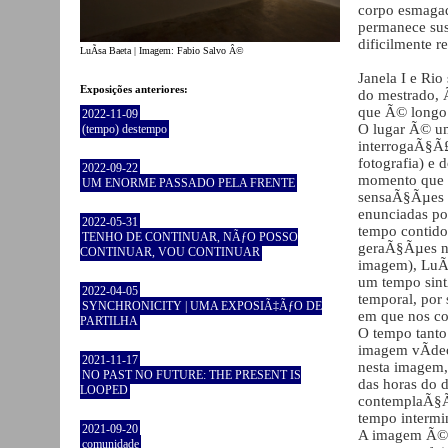
corpo esmagad
permanece sus
dificilmente r
LuÃ­sa Baeta | Imagem: Fabio Salvo Â©
Janela I e Ri
Exposições anteriores:
do mestrado, Ã
que Ã© longo
2022-11-09
O lugar Ã© um
(tempo) destempo
interrogaÃ§Ã£
fotografia) e
2022-09-22
momento que l
UM ENORME PASSADO PELA FRENTE
sensaÃ§Ãµes q
enunciadas po
2022-05-31
tempo contido
TENHO DE CONTINUAR, NÃƒO POSSO
geraÃ§Ãµes nu
CONTINUAR, VOU CONTINUAR
imagem), LuÃ­
um tempo sint
2022-04-05
temporal, por
SYNCHRONICITY | UMA EXPOSIÃ‡ÃƒO DE
em que nos c
PARTILHA
O tempo tanto
imagem vÃ­de
2021-11-17
nesta imagem,
NO PAST NO FUTURE: THE PRESENT IS
das horas do 
LOOPED
contemplaÃ§Ã£
tempo intermi
2021-09-20
A imagem Ã© 
comunidade