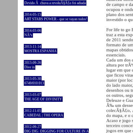
Devido Ã chuva a revoluÃ§Ã£o foi adiada
de campo e da
ocupou e onde
plano dos sen
2014-05-15
ART STABS POWER - que se vayan todos!
investido o qu
For life to go
2014-03-06
traz a esta e
NÃ³s
de 2011 sendo
formato de um
2013-11-14
mapas obtidos
MOSTRA ESPANHA
essenciais.
Cada um dos d
2013-09-26
altura por tr
Dive in
lugar em que 
que ficou vir
2013-05-30
maior (por loc
6749/010.013
do lado maior, 
desenhos ou tr
2013-03-07
os outros, se
THE AGE OF DIVINITY
Deleuze e Gua
Ã‰ um desses 
colecÃ§Ã£o, Ã
2012-11-05
CABEDAL | THE OPERA
do mapa, e o 
Acaso e jogo 
terceiro conce
2012-09-27
jogos em que 
DIG DIG: DIGGING FOR CULTURE IN A