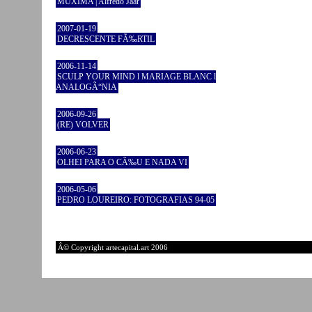
MUXIMA | Alfredo Jaar
2007-01-19
DECRESCENTE FÃ‰RTIL
2006-11-14
SCULP YOUR MIND l MARIAGE BLANC l
ANALOGÃ“NIA
2006-09-26
(RE) VOLVER
2006-06-23
OLHEI PARA O CÃ‰U E NADA VI
2006-05-06
PEDRO LOUREIRO: FOTOGRAFIAS 94-05
Â© Copyright artecapital.art 2006