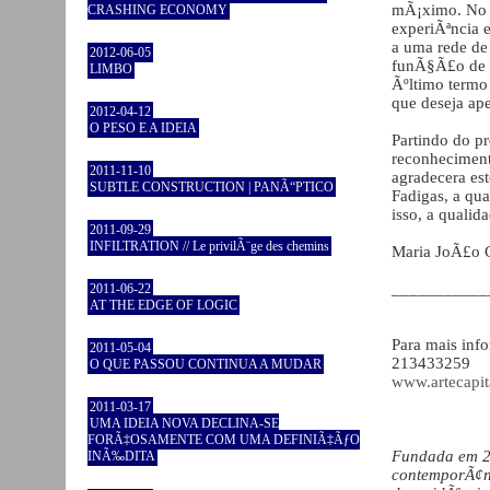
mÃ¡ximo. No e
CRASHING ECONOMY
experiÃªncia 
a uma rede de
2012-06-05
funÃ§Ã£o de a
LIMBO
Ãºltimo term
que deseja ap
2012-04-12
O PESO E A IDEIA
Partindo do p
reconheciment
2011-11-10
agradecera es
SUBTLE CONSTRUCTION | PANÃ“PTICO
Fadigas, a qu
isso, a quali
2011-09-29
INFILTRATION // Le privilÃ¨ge des chemins
Maria JoÃ£o 
___________
2011-06-22
AT THE EDGE OF LOGIC
Para mais in
2011-05-04
213433259
O QUE PASSOU CONTINUA A MUDAR
www.artecapit
2011-03-17
UMA IDEIA NOVA DECLINA-SE
FORÃ‡OSAMENTE COM UMA DEFINIÃ‡ÃƒO
Fundada em 20
INÃ‰DITA
contemporÃ¢n