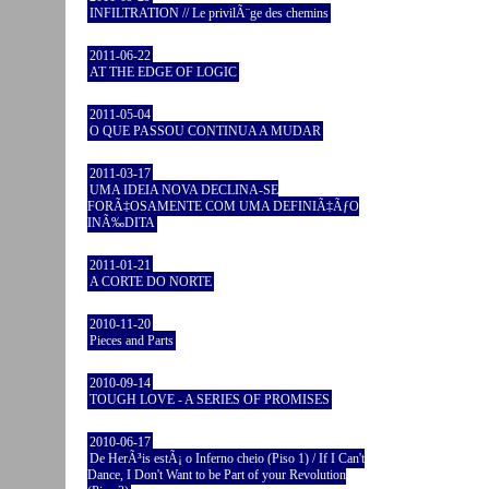
INFILTRATION // Le privilÃ¨ge des chemins
2011-06-22
AT THE EDGE OF LOGIC
2011-05-04
O QUE PASSOU CONTINUA A MUDAR
2011-03-17
UMA IDEIA NOVA DECLINA-SE
FORÃ‡OSAMENTE COM UMA DEFINIÃ‡ÃƒO
INÃ‰DITA
2011-01-21
A CORTE DO NORTE
2010-11-20
Pieces and Parts
2010-09-14
TOUGH LOVE - A SERIES OF PROMISES
2010-06-17
De HerÃ³is estÃ¡ o Inferno cheio (Piso 1) / If I Can't
Dance, I Don't Want to be Part of your Revolution