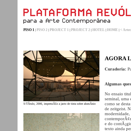
PISO 1
PISO 2
PROJECT 1
PROJECT 2
HOTEL
HOME
< Artec
|
|
|
|
|
|
AGORA LU
Curadoria:
Pa
Algumas ques
No ensaio tit
seminal, uma 
como se desta
S/TÃ­tulo, 2006, impressÃ£o a jacto de tinta sobre alumÃ­nio
de zeitgeist. 
modernidade, o
contemporÃ¢ne
e do contÃ¡gi
texto ainda p