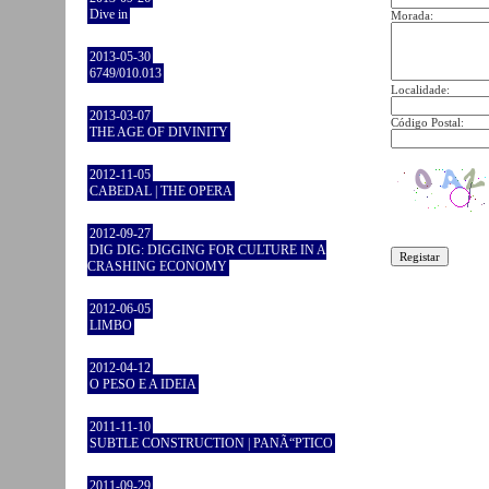
Dive in
Morada:
2013-05-30
6749/010.013
Localidade:
2013-03-07
Código Postal:
THE AGE OF DIVINITY
2012-11-05
CABEDAL | THE OPERA
2012-09-27
DIG DIG: DIGGING FOR CULTURE IN A
CRASHING ECONOMY
2012-06-05
LIMBO
2012-04-12
O PESO E A IDEIA
2011-11-10
SUBTLE CONSTRUCTION | PANÃ“PTICO
2011-09-29