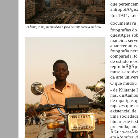
que pertencem
antropolÃ³gica
Em 1934, Leir
documentava a
S/TÃ­tulo, 2006, impressÃ£o a jacto de tinta sobre alumÃ­nio
fotografias d
questÃµes sob
maneira, serve
aparecer anos
fotografia per
comparada, to
de estudo e o
reproduÃ§Ãµes
museu-arquivo
da arte univers
O que mudou da
- de Kiluanje
nas, dirÃ­amo
de raparigas q
rapazes que n
existencial de
uma sociedade
titular este 
pretendia, ant
Ã©tico-estÃ©ti
etnÃ³grafos, d