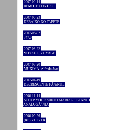
2007-09-14
REMOTE CONTROL
2007-06-23
DEBAIXO DO TAPETE
2007-05-02
747.3
2007-03-22
VOYAGE, VOYAGE
2007-03-20
MUXIMA | Alfredo Jaar
2007-01-19
DECRESCENTE FÃ‰RTIL
2006-11-14
SCULP YOUR MIND l MARIAGE BLANC l
ANALOGÃ“NIA
2006-09-26
(RE) VOLVER