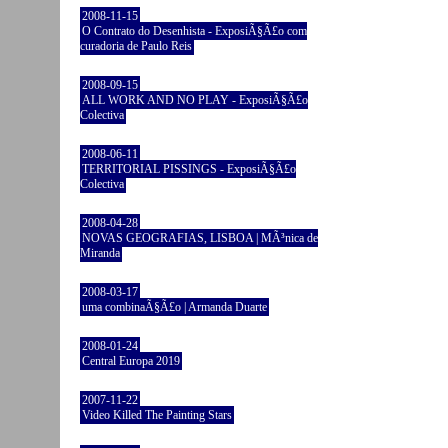
2008-11-15
O Contrato do Desenhista - ExposiÃ§Ã£o com
curadoria de Paulo Reis
2008-09-15
ALL WORK AND NO PLAY - ExposiÃ§Ã£o
Colectiva
2008-06-11
TERRITORIAL PISSINGS - ExposiÃ§Ã£o
Colectiva
2008-04-28
NOVAS GEOGRAFIAS, LISBOA | MÃ³nica de
Miranda
2008-03-17
uma combinaÃ§Ã£o | Armanda Duarte
2008-01-24
Central Europa 2019
2007-11-22
Video Killed The Painting Stars