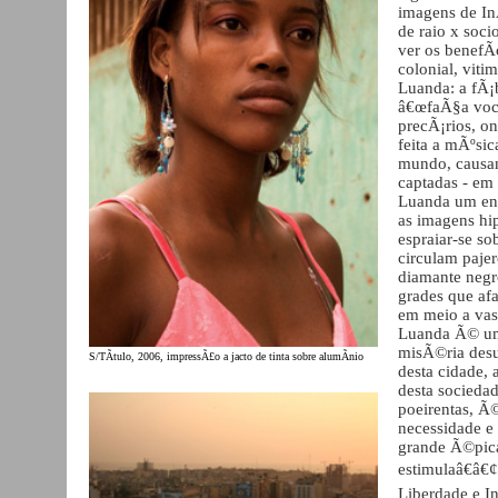
imagens de I
de raio x soci
ver os benefÃ­
colonial, vit
Luanda: a fÃ¡b
â€œfaÃ§a voc
precÃ¡rios, o
feita a mÃºsi
mundo, causan
captadas - em 
Luanda um eno
as imagens hi
espraiar-se so
circulam pajer
diamante negr
grades que af
em meio a vas
Luanda Ã© uma
misÃ©ria desu
S/TÃ­tulo, 2006, impressÃ£o a jacto de tinta sobre alumÃ­nio
desta cidade,
desta socieda
poeirentas, Ã©
necessidade e
grande Ã©pic
estimulaâ€â€¢
Liberdade e I