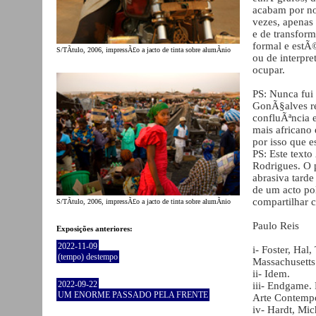
acabam por no
vezes, apenas 
e de transfor
formal e estÃ
S/TÃ­tulo, 2006, impressÃ£o a jacto de tinta sobre alumÃ­nio
ou de interpr
ocupar.
PS: Nunca fui 
GonÃ§alves rep
confluÃªncia e
mais africano
por isso que 
PS: Este text
Rodrigues. O 
abrasiva tarde
de um acto pol
compartilhar 
S/TÃ­tulo, 2006, impressÃ£o a jacto de tinta sobre alumÃ­nio
Paulo Reis
Exposições anteriores:
2022-11-09
i- Foster, Hal,
(tempo) destempo
Massachusetts
ii- Idem.
2022-09-22
iii- Endgame. 
UM ENORME PASSADO PELA FRENTE
Arte Contemp
iv- Hardt, Mi