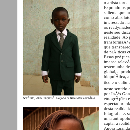
o artista torn
Expondo os pr
salienta que 
como absoluto
interessado n
os readymades
neste seu dis
realidade. Ao
transformaÃ§Ã
que transpare
de prÃ¡ticas cu
Essas prÃ¡tica
imensa relevÃ
testemunha d
global, a pro
biopolÃ­tica,
tico e o cult
neste sentido 
por InÃªs Gon
etnogrÃ¡fica e
S/TÃ­tulo, 2006, impressÃ£o a jacto de tinta sobre alumÃ­nio
espectador: o
desta realida
fotografia e,
uma antropolo
captar a reali
Agora Luanda