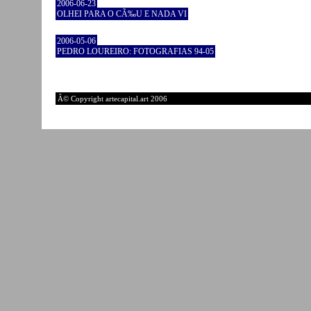
2006-06-23
OLHEI PARA O CÃ‰U E NADA VI
2006-05-06
PEDRO LOUREIRO: FOTOGRAFIAS 94-05
Â© Copyright artecapital.art 2006