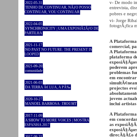
v- De modo in
2022-05-31
TENHO DE CONTINUAR, NÃƒO POSSO
entrevista, d
CONTINUAR, VOU CONTINUAR
pobres e negro
vi- Jorge Rib
2022-04-05
fotogrÃ¡fica 
SYNCHRONICITY | UMA EXPOSIÃ‡ÃƒO DE
PARTILHA
A Plataforma
2021-11-17
comercial, p
NO PAST NO FUTURE: THE PRESENT IS
A Plataforma 
LOOPED
plataforma de
exposiÃ§Ãµes 
2021-09-20
poderem apres
comunidade
problemas fun
em encontrar 
2021-06-03
simultÃ¢neame
DA TERRA Ã€ LUA, A PÃ‰
projectos evo
absolutamente
jovens actua
2020-10-27
inclui artista
MANOEL BARBOSA:
TROUMT
A Plataforma
2017-11-09
em concordanc
A SHOW TO MORE VOICES | MOSTRA
as exposiÃ§Ã
ESPANHA 2017
exposiÃ§Ãµes
direcÃ§Ã£o d
2017-09-21