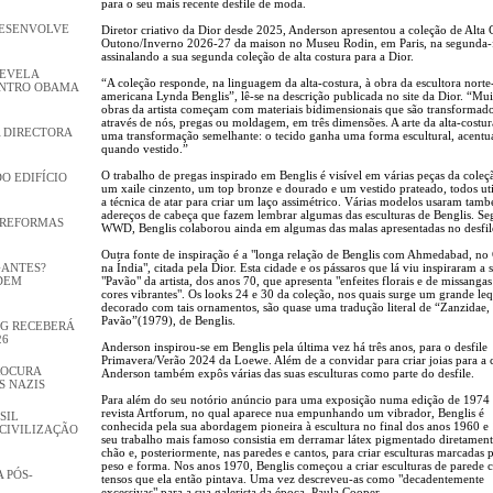
para o seu mais recente desfile de moda.
DESENVOLVE
Diretor criativo da Dior desde 2025, Anderson apresentou a coleção de Alta 
Outono/Inverno 2026-27 da maison no Museu Rodin, em Paris, na segunda-f
assinalando a sua segunda coleção de alta costura para a Dior.
REVELA
“A coleção responde, na linguagem da alta-costura, à obra da escultora norte
ENTRO OBAMA
americana Lynda Benglis”, lê-se na descrição publicada no site da Dior. “Mui
obras da artista começam com materiais bidimensionais que são transformado
através de nós, pregas ou moldagem, em três dimensões. A arte da alta-costur
 DIRECTORA
uma transformação semelhante: o tecido ganha uma forma escultural, acentu
quando vestido.”
O trabalho de pregas inspirado em Benglis é visível em várias peças da cole
DO EDIFÍCIO
um xaile cinzento, um top bronze e dourado e um vestido prateado, todos ut
a técnica de atar para criar um laço assimétrico. Várias modelos usaram tam
adereços de cabeça que fazem lembrar algumas das esculturas de Benglis. S
 REFORMAS
WWD, Benglis colaborou ainda em algumas das malas apresentadas no desfil
Outra fonte de inspiração é a "longa relação de Benglis com Ahmedabad, no 
GANTES?
na Índia", citada pela Dior. Esta cidade e os pássaros que lá viu inspiraram a s
DEM
"Pavão" da artista, dos anos 70, que apresenta "enfeites florais e de missanga
cores vibrantes". Os looks 24 e 30 da coleção, nos quais surge um grande le
decorado com tais ornamentos, são quase uma tradução literal de “Zanzidae, 
Pavão”(1979), de Benglis.
GG RECEBERÁ
26
Anderson inspirou-se em Benglis pela última vez há três anos, para o desfile
Primavera/Verão 2024 da Loewe. Além de a convidar para criar joias para a 
ROCURA
Anderson também expôs várias das suas esculturas como parte do desfile.
S NAZIS
Para além do seu notório anúncio para uma exposição numa edição de 1974
revista Artforum, no qual aparece nua empunhando um vibrador, Benglis é
SIL
conhecida pela sua abordagem pioneira à escultura no final dos anos 1960 e
CIVILIZAÇÃO
seu trabalho mais famoso consistia em derramar látex pigmentado diretamen
chão e, posteriormente, nas paredes e cantos, para criar esculturas marcadas 
peso e forma. Nos anos 1970, Benglis começou a criar esculturas de parede
 PÓS-
tensos que ela então pintava. Uma vez descreveu-as como "decadentemente
excessivas" para a sua galerista da época, Paula Cooper.