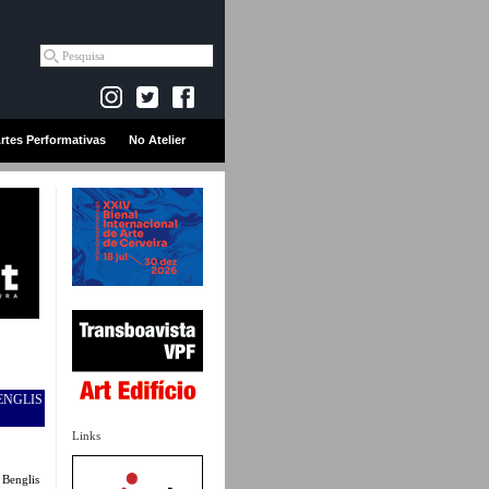
rtes Performativas
No Atelier
ENGLIS
Links
 Benglis