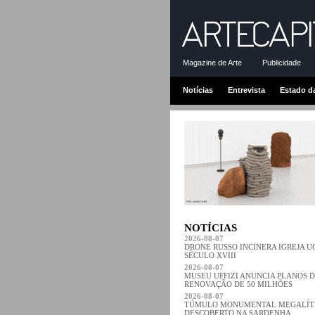
Magazine de Arte
Publicidade
Notícias
Entrevista
Estado d
NOTÍCIAS
2026-08-07
DRONE RUSSO INCINERA IGREJA 
SÉCULO XVIII
2026-08-07
MUSEU UFFIZI ANUNCIA PLANOS 
RENOVAÇÃO DE 50 MILHÕES
2026-08-07
TÚMULO MONUMENTAL MEGALÍT
DESCOBERTO NA SARDENHA