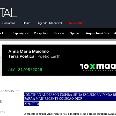
Contactos
Home
Agenda-Artecapital
Newsletter
a Arte
Exposições
Perspetiva
Preview
Opinião
Arquitetura&Des
A
UCRANIANA DO
JONATHAN ANDERSON INSPIRA-SE NA ESCULTORA LYNDA B
PARA A MAIS RECENTE COLEÇÃO DIOR
DE
2026-07-08
ICO
O estilista Jonathan Anderson voltou a inspirar-se na obra da escultora Lynda