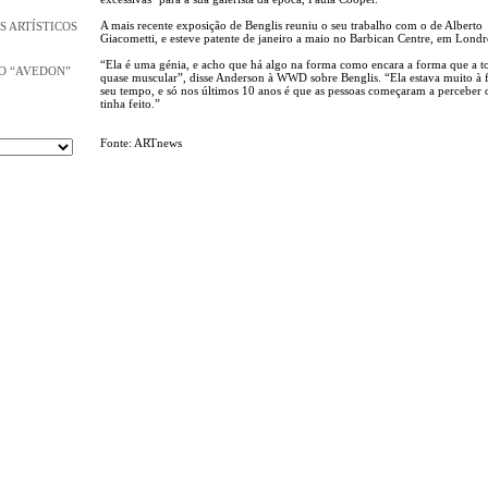
A mais recente exposição de Benglis reuniu o seu trabalho com o de Alberto
S ARTÍSTICOS
Giacometti, e esteve patente de janeiro a maio no Barbican Centre, em Londr
“Ela é uma génia, e acho que há algo na forma como encara a forma que a t
O “AVEDON”
quase muscular”, disse Anderson à WWD sobre Benglis. “Ela estava muito à 
seu tempo, e só nos últimos 10 anos é que as pessoas começaram a perceber 
tinha feito.”
Fonte: ARTnews