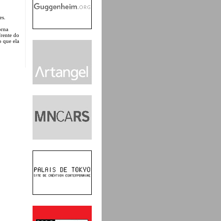
es.
orna
frente do
o que ela