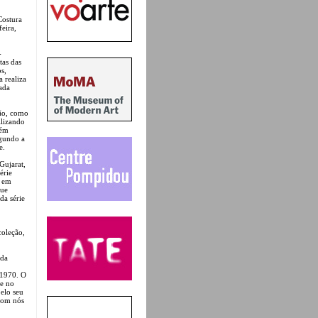
Costura
eira,
-
tas das
s,
a realiza
ada
ção, como
ilizando
bém
egundo a
e.
Gujarat,
érie
s em
que
da série
coleção,
 da
 1970. O
te no
pelo seu
 com nós