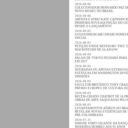
2026-08-06
COLECIONADOR BERNARDO PAZ 
NOVO MUSEU NO BRASIL
2026-08-06
ARTISTA E ATRIZ KATE CAPSHAW 
PRIMEIRA NOVA AQUISIÇÃO DO C
DESDE O LANÇAMENTO
2026-08-05
GUGGENHEIM ABU DHABI NOMEIA
INICIAL
2026-08-05
PETIÇÃO EXIGE RESTAURO ‘FIEL’ 
MACKINTOSH DE GLASGOW
2026-08-04
PALAIS DE TOKYO FECHARÁ PARA
EM 2027
2026-08-04
DOURADAS OU APENAS EXTRAVA
ESTÁTUAS EM WASHINGTON DIVI
OPINIÕES
2026-08-03
ESCULTOR BRITÂNICO TONY CRA
PRÉMIO EUROPEU DE CULTURA 20
2026-08-03
RECÉM-CRIADO CHATBOT DE IA P
OBRAS DE ARTE SAQUEADAS PELO
2026-08-03
LEVANTAMENTOS AÉREOS NO BRA
REVELAM NOVAS EVIDÊNCIAS DE 
PRÉ-COLOMBIANA
2026-07-31
SIMONE FORTI GIGANTE DA DANÇA
MODERNA MORREU AOS 91 ANOS