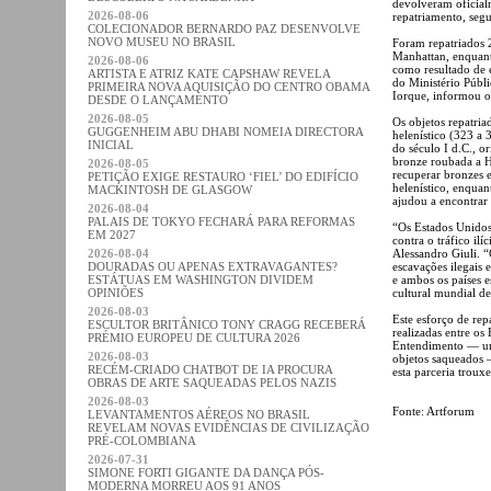
devolveram oficial
2026-08-06
repatriamento, se
COLECIONADOR BERNARDO PAZ DESENVOLVE
NOVO MUSEU NO BRASIL
Foram repatriados 
Manhattan, enquant
2026-08-06
como resultado de 
ARTISTA E ATRIZ KATE CAPSHAW REVELA
do Ministério Públi
PRIMEIRA NOVA AQUISIÇÃO DO CENTRO OBAMA
Iorque, informou o 
DESDE O LANÇAMENTO
2026-08-05
Os objetos repatria
GUGGENHEIM ABU DHABI NOMEIA DIRECTORA
helenístico (323 a
INICIAL
do século I d.C., 
bronze roubada a He
2026-08-05
recuperar bronzes 
PETIÇÃO EXIGE RESTAURO ‘FIEL’ DO EDIFÍCIO
helenístico, enqua
MACKINTOSH DE GLASGOW
ajudou a encontrar
2026-08-04
PALAIS DE TOKYO FECHARÁ PARA REFORMAS
“Os Estados Unidos 
EM 2027
contra o tráfico ilí
2026-08-04
Alessandro Giuli. “
DOURADAS OU APENAS EXTRAVAGANTES?
escavações ilegais 
ESTÁTUAS EM WASHINGTON DIVIDEM
e ambos os países 
OPINIÕES
cultural mundial de
2026-08-03
Este esforço de rep
ESCULTOR BRITÂNICO TONY CRAGG RECEBERÁ
realizadas entre o
PRÉMIO EUROPEU DE CULTURA 2026
Entendimento — um 
2026-08-03
objetos saqueados —
RECÉM-CRIADO CHATBOT DE IA PROCURA
esta parceria troux
OBRAS DE ARTE SAQUEADAS PELOS NAZIS
2026-08-03
Fonte: Artforum
LEVANTAMENTOS AÉREOS NO BRASIL
REVELAM NOVAS EVIDÊNCIAS DE CIVILIZAÇÃO
PRÉ-COLOMBIANA
2026-07-31
SIMONE FORTI GIGANTE DA DANÇA PÓS-
MODERNA MORREU AOS 91 ANOS