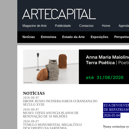
Magazine de Arte
Publicidade
Contactos
Home
Agenda-
Notícias
Entrevista
Estado da Arte
Exposições
Perspetiv
NOTÍCIAS
2026-08-07
DRONE RUSSO INCINERA IGREJA UCRANIANA DO
SÉCULO XVIII
EUA DEVOLVEM
2026-08-07
DE REPATRIA
MUSEU UFFIZI ANUNCIA PLANOS DE
2026-05-04
RENOVAÇÃO DE 50 MILHÕES
2026-08-07
TÚMULO MONUMENTAL MEGALÍTICO
Numa cerimónia re
DESCOBERTO NA SARDENHA