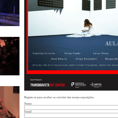
Registe-se para receber os convites das nossas exposições:
Nome:
Email: