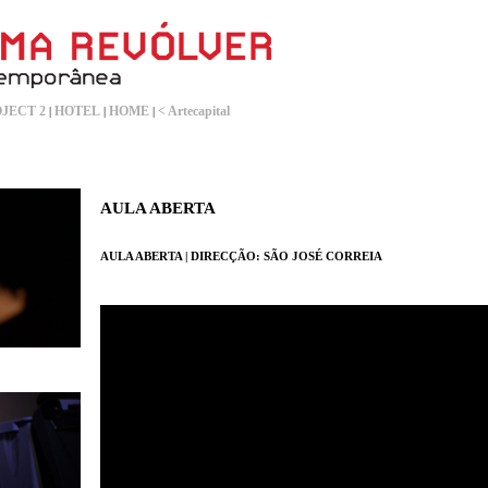
JECT 2
HOTEL
HOME
< Artecapital
|
|
|
AULA ABERTA
AULA ABERTA | DIRECÇÃO: SÃO JOSÉ CORREIA