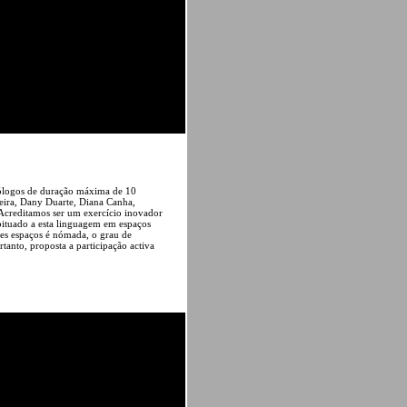
onólogos de duração máxima de 10
rreira, Dany Duarte, Diana Canha,
Acreditamos ser um exercício inovador
bituado a esta linguagem em espaços
tes espaços é nómada, o grau de
tanto, proposta a participação activa