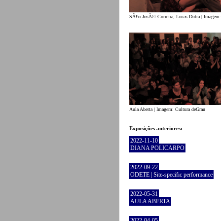
SÃ£o JosÃ© Correira, Lucas Dutra | Imagem:
Aula Aberta | Imagem: Cultura deGrau
Exposições anteriores:
2022-11-10
DIANA POLICARPO
2022-09-22
ODETE | Site-specific performance
2022-05-31
AULA ABERTA
2022-04-05