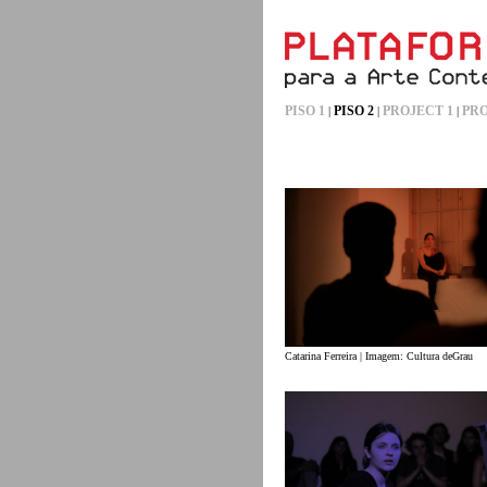
PISO 1
PISO 2
PROJECT 1
PRO
|
|
|
Catarina Ferreira | Imagem: Cultura deGrau