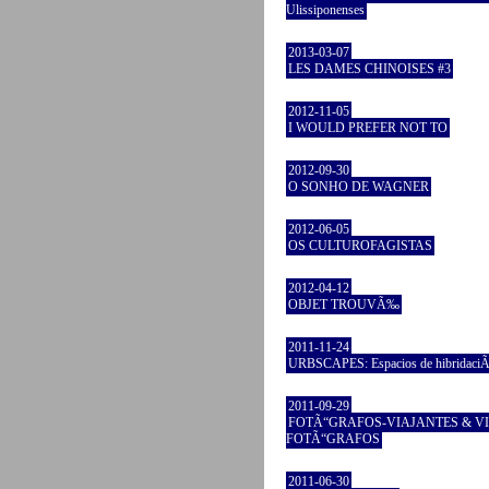
Ulissiponenses
2013-03-07
LES DAMES CHINOISES #3
2012-11-05
I WOULD PREFER NOT TO
2012-09-30
O SONHO DE WAGNER
2012-06-05
OS CULTUROFAGISTAS
2012-04-12
OBJET TROUVÃ‰
2011-11-24
URBSCAPES: Espacios de hibridaciÃ
2011-09-29
FOTÃ“GRAFOS-VIAJANTES & V
FOTÃ“GRAFOS
2011-06-30