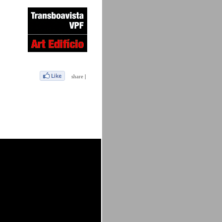
share
|