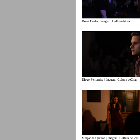
Diana Canha | Imagem: Cultura deGrau
Diogo Fernandes | Imagem: Cultura deGrau
Margarida Queiroz | Imagem: Cultura deGrau