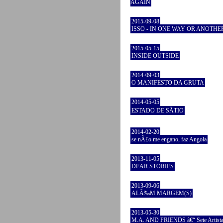
AGAIN
2015-09-08
ISSO - IN ONE WAY OR ANOTHE
2015-05-15
INSIDE OUTSIDE
2014-09-03
O MANIFESTO DA GRUTA
2014-05-05
ESTADO DE SÃTIO
2014-02-20
se nÃ£o me engano, faz Angola
2013-11-05
DEAR STORIES
2013-09-06
ALÃ‰M MARGEM(S)
2013-05-30
M.A. AND FRIENDS â€“ Sete Artist