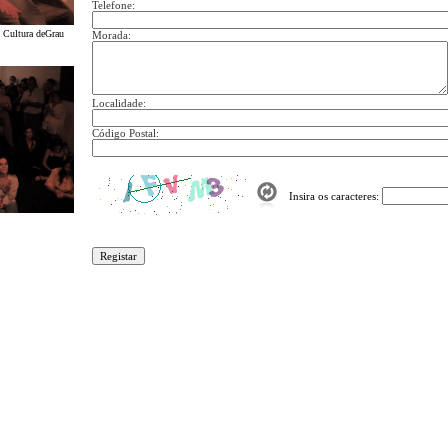
Telefone:
 Cultura deGrau
Morada:
Localidade:
Código Postal:
Insira os caracteres: