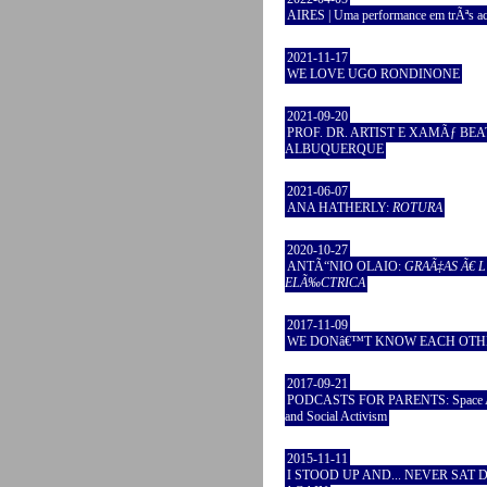
AIRES | Uma performance em trÃªs ac
2021-11-17
WE LOVE UGO RONDINONE
2021-09-20
PROF. DR. ARTIST E XAMÃƒ BEA
ALBUQUERQUE
2021-06-07
ANA HATHERLY:
ROTURA
2020-10-27
ANTÃ“NIO OLAIO:
GRAÃ‡AS Ã€ 
ELÃ‰CTRICA
2017-11-09
WE DONâ€™T KNOW EACH OTH
2017-09-21
PODCASTS FOR PARENTS: Space A
and Social Activism
2015-11-11
I STOOD UP AND... NEVER SAT