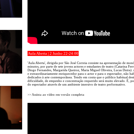
Aula Aberta | 2 Junho 22-24:00
'Aula Aberta', dirigida por São José Correia consiste na apresentação de m
minutos, por parte de sete jovens actores e estudantes de teatro (Catarina Fe
Diogo Fernandes, Margarida Queiroz, Maria Miguel Oliveira, Lucas Dutra). 
e extraordinariamente enriquecedor para o actor e para o espectador, não ha
dedicados à arte contemporânea. Tendo em conta que o público habitual des
dificuldade, de empenho e concentração requerido será muito elevado. É, por
do espectador através de um ambiente imersivo de teatro performativo.
>> Assista ao vídeo em versão completa