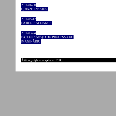
2011-06-30
QUINZE ENSAIOS
2011-05-12
LA BELLE ALLIANCE
2011-03-24
EXPLORAÃ‡ÃƒO DO PROCESSO DO
IMAGINÃRIO
Â© Copyright artecapital.art 2006