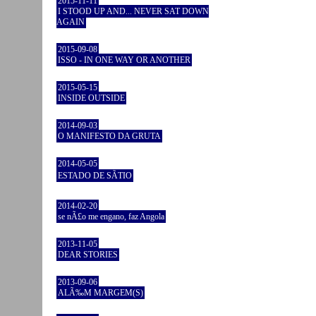
2015-11-11
I STOOD UP AND... NEVER SAT DOWN
AGAIN
2015-09-08
ISSO - IN ONE WAY OR ANOTHER
2015-05-15
INSIDE OUTSIDE
2014-09-03
O MANIFESTO DA GRUTA
2014-05-05
ESTADO DE SÃTIO
2014-02-20
se nÃ£o me engano, faz Angola
2013-11-05
DEAR STORIES
2013-09-06
ALÃ‰M MARGEM(S)