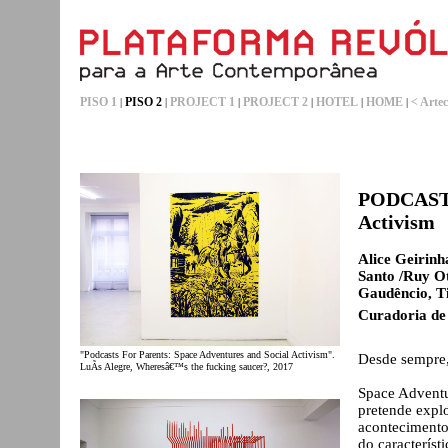
PISO 1
PISO 2
PROJECT 1
PROJECT 2
HOTEL
HOME
< Artec
|
|
|
|
|
|
PODCASTS
Activism
Alice Geirinh
Santo /Ruy O
Gaudêncio, Ti
Curadoria de
"Podcasts For Parents: Space Adventures and Social Activism".
Desde sempre,
LuÃ­s Alegre, Wheresâ€™s the fucking saucer?, 2017
Space Adventu
pretende explo
acontecimentos
do caracterís