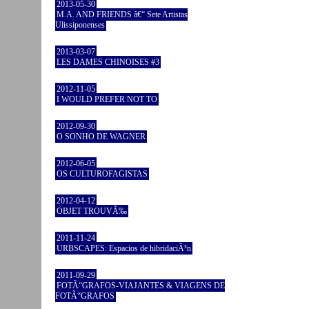
2013-05-30
M.A. AND FRIENDS â€“ Sete Artistas
Ulissiponenses
2013-03-07
LES DAMES CHINOISES #3
2012-11-05
I WOULD PREFER NOT TO
2012-09-30
O SONHO DE WAGNER
2012-06-05
OS CULTUROFAGISTAS
2012-04-12
OBJET TROUVÃ‰
2011-11-24
URBSCAPES: Espacios de hibridaciÃ³n
2011-09-29
FOTÃ“GRAFOS-VIAJANTES & VIAGENS DE
FOTÃ“GRAFOS