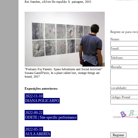
Rui Sanches, sÃ©rie Do espaÃ§o Ã paisagem, 2015
Registe-se para rec
Nome:
Email:
Telefone:
Morada:
"Podcasts For Parents: Space Adventures and Social Activism"
Susana GaudÃªncio, In a place called lost, strange things are
found, 2017
Localidade:
Exposições anteriores:
2022-11-10
Código Postal:
DIANA POLICARPO
2022-09-22
ODETE | Site-specific performance
2022-05-31
AULA ABERTA