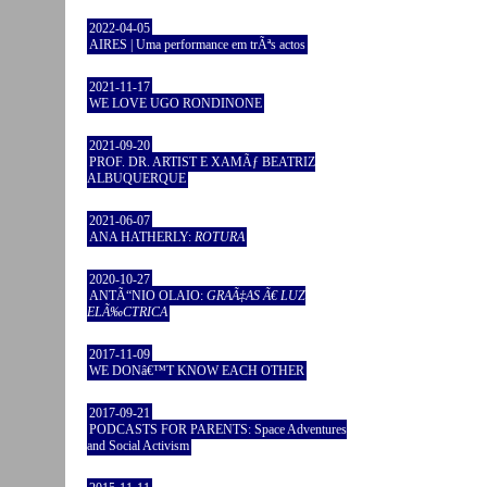
2022-04-05
AIRES | Uma performance em trÃªs actos
2021-11-17
WE LOVE UGO RONDINONE
2021-09-20
PROF. DR. ARTIST E XAMÃƒ BEATRIZ
ALBUQUERQUE
2021-06-07
ANA HATHERLY:
ROTURA
2020-10-27
ANTÃ“NIO OLAIO:
GRAÃ‡AS Ã€ LUZ
ELÃ‰CTRICA
2017-11-09
WE DONâ€™T KNOW EACH OTHER
2017-09-21
PODCASTS FOR PARENTS: Space Adventures
and Social Activism