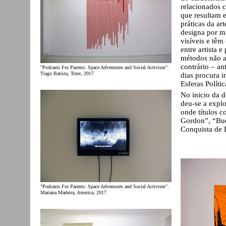
relacionados c
que resultam e
práticas da a
designa por ma
visíveis e têm
entre artista 
métodos não a
contrário – an
"Podcasts For Parents: Space Adventures and Social Activism".
Tiago Batista, Torre, 2017
dias procura 
Esferas Polític
No inicio da d
deu-se a explo
onde títulos c
Gordon”, “Buc
Conquista de E
"Podcasts For Parents: Space Adventures and Social Activism".
Mariana Madeira, America, 2017