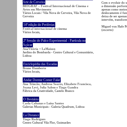
Arte de Cerveira
Com o evoluir do se
a dimensão perform
BIOGRAF – Festival Internacional de Cinema e
apenas como meios 
Artes em Movimento
deslocamento é fun
Vários Locais / Vila Nova de Cerveira, Vila Nova de
deixa de ser apena
Cerveira
intervém, transfor
14ª edição do Periferias
Miguel von Hafe P
Festival internacional de cinema
(excerto)
Vários locais,
2ª Sessão do Palco Experimental - Partícula no
Açúcar
AnaVitória + LaMaison
Jardins do Bombarda - Centro Cultural e Comunitário,
Lisboa
Enciclopédia das Escadas
Bruno Humberto
Vários locais,
Andar Dormir Comer Falar
Ana Trincão, Andresa Soares, Elizabete Francisca,
Joana Levi, Julia Salem e Tiago Gandra
Fábrica da Criatividade, Castelo Branco
O Bestiário
Carla Cabanas e Luísa Santos
Galerias Municipais - Galeria Quadrum, Lisboa
La Distance
Tiago Rodrigues
Centro Cultural Vila Flor, Guimarães