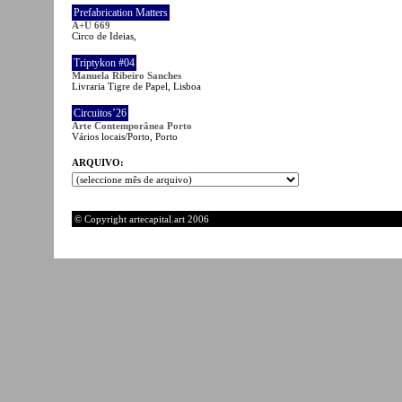
Prefabrication Matters
A+U 669
Circo de Ideias,
Triptykon #04
Manuela Ribeiro Sanches
Livraria Tigre de Papel, Lisboa
Circuitos’26
Arte Contemporânea Porto
Vários locais/Porto, Porto
ARQUIVO:
© Copyright artecapital.art 2006