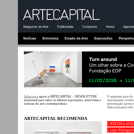
Magazine de Arte
Publicidade
Contactos
Home
Agenda-
Notícias
Entrevista
Estado da Arte
Exposições
Perspetiv
Subscreva
agora a ARTECAPITAL - NEWSLETTER
O seguinte guia de
quinzenal para saber as últimas exposições, entrevistas e
antecipando conferê
notícias de arte contemporânea.
informação (press-
Seleccionamos três 
ARTECAPITAL RECOMENDA
CRISTINA ATA
Corpo Paisagem: