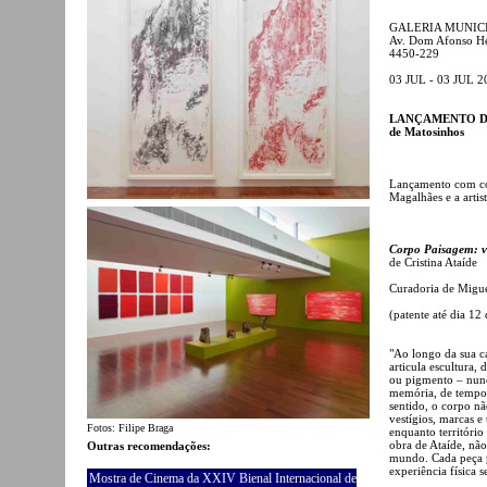
GALERIA MUNIC
Av. Dom Afonso He
4450-229
03 JUL - 03 JUL 2
LANÇAMENTO DO C
de Matosinhos
Lançamento com co
Magalhães e a artist
Corpo Paisagem: v
de Cristina Ataíde
Curadoria de Migue
(patente até dia 12
"Ao longo da sua ca
articula escultura, 
ou pigmento – nunc
memória, de tempo 
sentido, o corpo n
vestígios, marcas 
Fotos: Filipe Braga
enquanto territóri
obra de Ataíde, não 
Outras recomendações:
mundo. Cada peça 
experiência física 
Mostra de Cinema da XXIV Bienal Internacional de