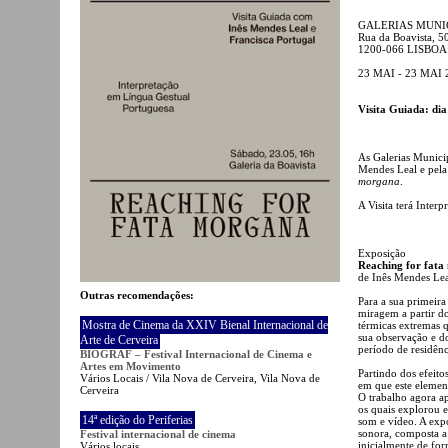
GALERIAS MUNIC
Rua da Boavista, 5
1200-066 LISBOA
23 MAI - 23 MAI 
Visita Guiada: dia
As Galerias Municip
Mendes Leal e pela
morgana
.
A Visita terá Inter
Exposição
Reaching for fat
de Inês Mendes Lea
Outras recomendações:
Para a sua primeir
miragem a partir d
Mostra de Cinema da XXIV Bienal Internacional de
térmicas extremas 
sua observação e d
Arte de Cerveira
período de residênc
BIOGRAF – Festival Internacional de Cinema e
Artes em Movimento
Partindo dos efeito
Vários Locais / Vila Nova de Cerveira, Vila Nova de
em que este elemento
Cerveira
O trabalho agora ap
os quais explorou e
14ª edição do Periferias
som e vídeo. A exp
sonora, composta a p
Festival internacional de cinema
inicialmente de for
Vários locais,