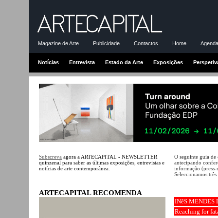
Magazine de Arte
Publicidade
Contactos
Home
Agenda-
Notícias
Entrevista
Estado da Arte
Exposições
Perspetiv
Subscreva
agora a ARTECAPITAL - NEWSLETTER
O seguinte guia de
quinzenal para saber as últimas exposições, entrevistas e
antecipando conferê
notícias de arte contemporânea.
informação (press-
Seleccionamos três 
ARTECAPITAL RECOMENDA
INêS MENDES 
Reaching for fa