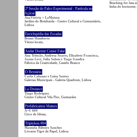
Reaching for fata m
linha do horizonte,
2ª Sessão do Palco Experimental - Partícula no
Açúcar
AnaVitória + LaMaison
Jardins do Bombarda - Centro Cultural e Comunitário,
Lisboa
Enciclopédia das Escadas
Bruno Humberto
Vários locais,
Andar Dormir Comer Falar
Ana Trincão, Andresa Soares, Elizabete Francisca,
Joana Levi, Julia Salem e Tiago Gandra
Fábrica da Criatividade, Castelo Branco
O Bestiário
Carla Cabanas e Luísa Santos
Galerias Municipais - Galeria Quadrum, Lisboa
La Distance
Tiago Rodrigues
Centro Cultural Vila Flor, Guimarães
Prefabrication Matters
A+U 669
Circo de Ideias,
Triptykon #04
Manuela Ribeiro Sanches
Livraria Tigre de Papel, Lisboa