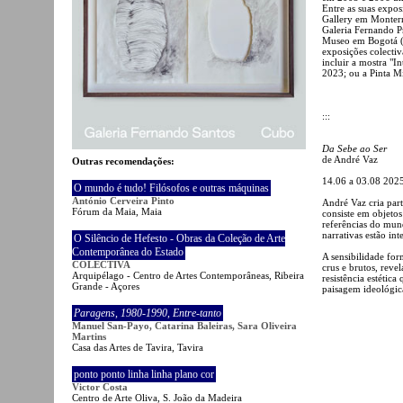
Entre as suas expos
Gallery em Monterr
Galeria Fernando P
Museo em Bogotá (
exposições colecti
incluir a mostra "I
2023; ou a Pinta M
:::
Da Sebe ao Ser
de André Vaz
Outras recomendações:
14.06 a 03.08 2025
O mundo é tudo! Filósofos e outras máquinas
António Cerveira Pinto
André Vaz cria part
Fórum da Maia, Maia
consiste em objeto
referências do mun
narrativas estão int
O Silêncio de Hefesto - Obras da Coleção de Arte
Contemporânea do Estado
A sensibilidade fo
COLECTIVA
crus e brutos, rev
Arquipélago - Centro de Artes Contemporâneas, Ribeira
resistência estétic
Grande - Açores
paisagem ideológic
Paragens
,
1980-1990
,
Entre-tanto
Manuel San-Payo, Catarina Baleiras, Sara Oliveira
Martins
Casa das Artes de Tavira, Tavira
ponto ponto linha linha plano cor
Victor Costa
Centro de Arte Oliva, S. João da Madeira