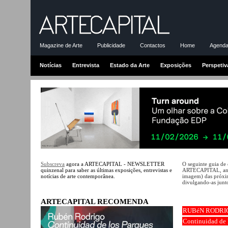
Magazine de Arte
Publicidade
Contactos
Home
Agenda-
Notícias
Entrevista
Estado da Arte
Exposições
Perspetiv
Subscreva
agora a ARTECAPITAL - NEWSLETTER
O seguinte guia de
quinzenal para saber as últimas exposições, entrevistas e
ARTECAPITAL, ante
notícias de arte contemporânea.
imagem) das próxim
divulgando-as junto
ARTECAPITAL RECOMENDA
RUBéN RODRIG
Continuidad de l