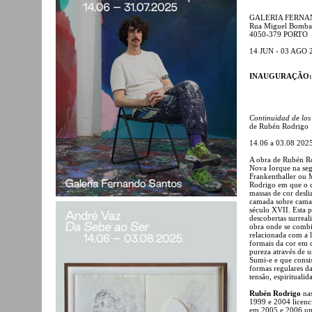
GALERIA FERNA
Rua Miguel Bomba
4050-379 PORTO
14 JUN - 03 AGO 
INAUGURAÇÃO: 14 
Continuidad de los
de Rubén Rodrigo
14.06 a 03.08 202
A obra de Rubén Ro
Nova Iorque na seg
Frankenthaller ou 
Rodrigo em que o co
massas de cor desli
camada sobre camad
século XVII. Esta p
descobertas surreal
obra onde se combin
relacionada com a l
formais da cor em
pureza através de 
Sumi-e e que consi
formas regulares da
tensão, espiritualid
Rubén Rodrigo
nas
1999 e 2004 licenc
em 2005 e 2006 uma