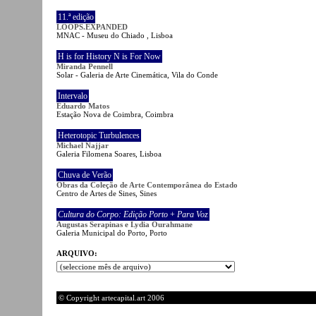
11.ª edição
LOOPS.EXPANDED
MNAC - Museu do Chiado , Lisboa
H is for History N is For Now
Miranda Pennell
Solar - Galeria de Arte Cinemática, Vila do Conde
Intervalo
Eduardo Matos
Estação Nova de Coimbra, Coimbra
Heterotopic Turbulences
Michael Najjar
Galeria Filomena Soares, Lisboa
Chuva de Verão
Obras da Coleção de Arte Contemporânea do Estado
Centro de Artes de Sines, Sines
Cultura do Corpo: Edição Porto
+
Para Voz
Augustas Serapinas e Lydia Ourahmane
Galeria Municipal do Porto, Porto
ARQUIVO:
© Copyright artecapital.art 2006